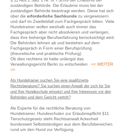
§ 11 Abs.1 Satz 1 Nr. 8f TSchG der Erlaubnis der
zuständigen Behörde. Die Erlaubnis muss bei der
zuständigen Behörde beantragt werden. Diese hat sich
über die
erforderliche Sachkunde
zu vergewissern
und darf im Zweifelsfall zum Fachgespräch bitten. Viele
Hundetrainer wollen weshalb auch immer das
Fachgespräch aber nicht absolvieren und verlangen,
dass ihre bisherige Berufserfahrung berücksichtigt wird.
Die Behörden lehnen ab und bestehen auf dem
Fachgespräch in Form einer Berufsprüfung
(theoretische und praktische Prüfung).
Ob dies rechtens ist hatte unlängst das
Verwaltungsgericht Berlin zu entscheiden .
<< WEITER
>>
Als Hundetrainer suchen Sie eine qualifizierte
Rechtsberatung? Sie suchen einen Anwalt der sich für Sie
und Ihre Hundeschule einsetzt und Ihre Interessen vor den
Behörden und dem Gericht vertritt?
Als Experte für die rechtliche Beratung von
Hundetrainer, Hundeschulen zur Erlaubnispflicht §11
Tierschutzgesetz steht Rechtsanwalt Ackenheil
bundesweit Selbstständigen aus dem Berufsbereichen
rund um den Hund zur Verfügung.