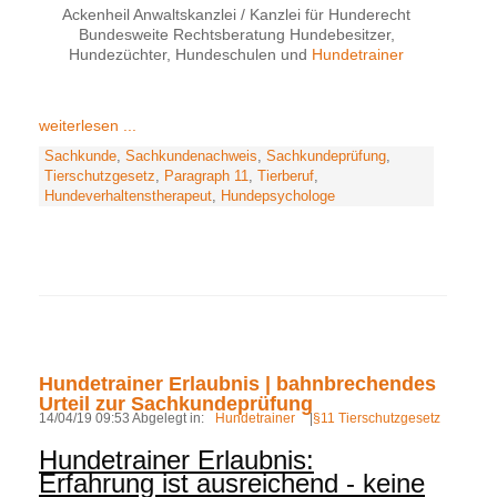
Ackenheil Anwaltskanzlei / Kanzlei für Hunderecht
Bundesweite Rechtsberatung Hundebesitzer,
Hundezüchter, Hundeschulen und
Hundetrainer
weiterlesen ...
Sachkunde
,
Sachkundenachweis
,
Sachkundeprüfung
,
Tierschutzgesetz
,
Paragraph 11
,
Tierberuf
,
Hundeverhaltenstherapeut
,
Hundepsychologe
Hundetrainer Erlaubnis | bahnbrechendes
Urteil zur Sachkundeprüfung
14/04/19 09:53 Abgelegt in:
Hundetrainer
|
§11 Tierschutzgesetz
Hundetrainer Erlaubnis:
Erfahrung ist ausreichend - keine