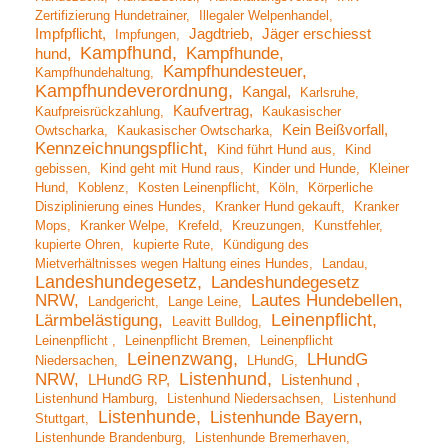
Zertifizierung Hundetrainer
Illegaler Welpenhandel
Impfpflicht
Jagdtrieb
Jäger erschiesst
Impfungen
Kampfhund
Kampfhunde
hund
Kampfhundesteuer
Kampfhundehaltung
Kampfhundeverordnung
Kangal
Karlsruhe
Kaufvertrag
Kaufpreisrückzahlung
Kaukasischer
Kein Beißvorfall
Owtscharka
Kaukasischer Owtscharka
Kennzeichnungspflicht
Kind führt Hund aus
Kind
gebissen
Kind geht mit Hund raus
Kinder und Hunde
Kleiner
Hund
Koblenz
Kosten Leinenpflicht
Köln
Körperliche
Disziplinierung eines Hundes
Kranker Hund gekauft
Kranker
Mops
Kranker Welpe
Krefeld
Kreuzungen
Kunstfehler
kupierte Ohren
kupierte Rute
Kündigung des
Mietverhältnisses wegen Haltung eines Hundes
Landau
Landeshundegesetz
Landeshundegesetz
NRW
Lautes Hundebellen
Landgericht
Lange Leine
Leinenpflicht
Lärmbelästigung
Leavitt Bulldog
Leinenpflicht
Leinenpflicht Bremen
Leinenpflicht
Leinenzwang
LHundG
Niedersachen
LHundG
Listenhund
NRW
LHundG RP
Listenhund
Listenhund Hamburg
Listenhund Niedersachsen
Listenhund
Listenhunde
Listenhunde Bayern
Stuttgart
Listenhunde Brandenburg
Listenhunde Bremerhaven