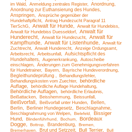
Anordnung
im Wald
Anmeldung zentrales Register
Anordnung zur Euthansierung des Hundes
Anspringen
Ansprüche gegenüber der
Hundehaftpflicht
Antrag Hundezucht Paragraf 11
Anwalt für Hunde
TierSchG
Anwalt für Hundebiss
Anwalt für
Anwalt für Hundebiss Duesseldorf
Hunderecht
Anwalt für
Anwalt für Hundezucht
Kampfhunde
Anwalt für Listenhunde
Anwalt für
Zuchtrecht
Anwalt Hunderecht
Anzeige Ordungsamt
Aufsichtspflicht des
Arbeitsrecht
Arbeitsunfall
Hundehalters
Augenerkrankung
Autoscheibe
einschlagen
Änderungen zum Genehmigungsverfahren
für Hundetrainer
Bayern
Bayrische Hundeverordnung
Begleithundeprüfung
Behandlungsfehler
behördliche
Behandlungskosten vom Zuechter
Auflage
behördliche Auflage Hundehaltung
Behördliche Auflagen
behördliche Erlaubnis
Beißattacken
Beisshemmung
Beissunfall
Beißvorfall
Bellen
Beißvorfall unter Hunden
Berlin
Berliner Hundegesetz
Beschlagnahme
Bissiger
Beschlagnahmung von Welpen
Bielefeld
Bordeaux
Hund
Blindenführhund
Bochum
Dogge
Brandenburg
Bottrop
Bremen
Brut und Setzzeit
Bull Terrier
Bremerhaven
Bull