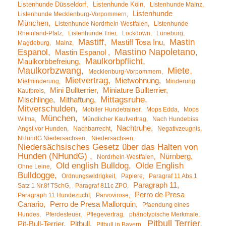
Listenhunde Düsseldorf
Listenhunde Köln
Listenhunde Mainz
Listenhunde
Listenhunde Mecklenburg-Vorpommern
München
Listenhunde Nordrhein-Westfalen
Listenhunde
Rheinland-Pfalz
Listenhunde Trier
Lockdown
Lüneburg
Mastiff
Mastin
Mastiff Tosa Inu
Magdeburg
Mainz
Mastino Napoletano
Espanol
Mastin Espanol
Maulkorbpflicht
Maulkorbbefreiung
Maulkorbzwang
Miete
Mecklenburg-Vorpommern
Mietvertrag
Mietwohnung
Mietminderung
Minderung
Mini Bullterrier
Miniature Bullterrier
Kaufpreis
Mittagsruhe
Mischlinge
Mithaftung
Mitverschulden
Mobiler Hundetrainer
Mops Edda
Mops
München
Wilma
Mündlicher Kaufvertrag
Nach Hundebiss
Nachtruhe
Angst vor Hunden
Nachbarrecht
Negativzeugnis
NHundG Niedersachsen
Niedersachsen
Niedersächsisches Gesetz über das Halten von
Hunden (NHundG)
Nürnberg
Nordrhein-Westfalen
Old english Bulldog
Olde English
Ohne Leine
Bulldogge
Ordnungswidrigkeit
Papiere
Paragraf 11 Abs.1
Paragraph 11
Satz 1 Nr.8f TSchG
Paragraf 811c ZPO
Perro de Presa
Paragraph 11 Hundezucht
Parvovirose
Canario
Perro de Presa Mallorquin
Pfaendung eines
Hundes
Pferdesteuer
Pflegevertrag
phänotypische Merkmale
Pitbull Terrier
Pit-Bull-Terrier
Pitbull
Pitbull in Bayern