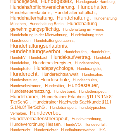
Hundegesetz
Hundegebell
Hundegesetz Hamburg
Hundehalter
Hundehaftpflichtversicherung
Hundehaltererlaubnis
Hundehalterhaftpflicht
Hundehaltung
Hundehalterhaftung
Hundehaltung
Hundehaltung
München
Hundehaltung Berlin
genehmigungspflichtig
Hundehaltung im Freien
Hundehaltung in der Mietwohnung
Hundehaltung stört
Hausfrieden
Hundehaltungseraubnis
Hundehaltungserlaubnis
Hundehaltungsverbot
Hundehaufen
Hundehütte
Hundekaufvertrag
HundehV
Hundekauf
Hundekot
Hundemelderegister
Hundeleine
Hundepension
Hundepsychologe
Hundepfeife
Hunderangelei
Hunderecht
Hunderechtsanwalt
Hundesalon
Hundeschule
Hundesbetreuer
Hundeschulen
Hundesteuer
Hundeschwimmen
Hundesitter
Hundesteuersatzung
Hundestrand
Hundetherapeut
Hundetrainer
Hundetrainer Erlaubnis §11 I S.1Nr.8f
TierSchG
Hundetrainer Nachweis Sachkunde §11 I
S.1Nr.8f TierSchG
Hundetransport
hundetypisches
Hundeverbot
Verhalten
Hundeverhaltenstherapeut
Hundeverordnung
Hundeverordnung Hessen
HundeVO
Hundevorfall
Hundezucht
Hundezüchter
Hundhaltungsverbot
IHK-