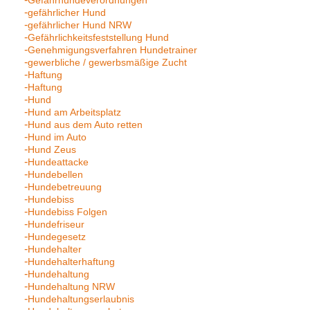
Gefahrhundeverordnungen
gefährlicher Hund
gefährlicher Hund NRW
Gefährlichkeitsfeststellung Hund
Genehmigungsverfahren Hundetrainer
gewerbliche / gewerbsmäßige Zucht
Haftung
Haftung
Hund
Hund am Arbeitsplatz
Hund aus dem Auto retten
Hund im Auto
Hund Zeus
Hundeattacke
Hundebellen
Hundebetreuung
Hundebiss
Hundebiss Folgen
Hundefriseur
Hundegesetz
Hundehalter
Hundehalterhaftung
Hundehaltung
Hundehaltung NRW
Hundehaltungserlaubnis