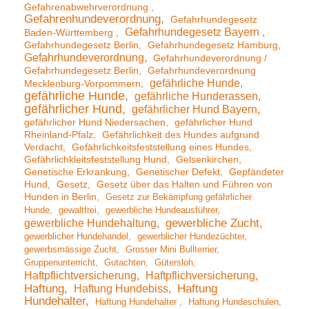
Gefahrenabwehrverordnung
Gefahrenhundeverordnung
Gefahrhundegesetz
Gefahrhundegesetz Bayern
Baden-Württemberg
Gefahrhundegesetz Berlin
Gefahrhundegesetz Hamburg
Gefahrhundeverordnung
Gefahrhundeverordnung /
Gefahrhundegesetz Berlin
Gefahrhundeverordnung
gefährliche Hunde
Mecklenburg-Vorpommern
gefährliche Hunde
gefährliche Hunderassen
gefährlicher Hund
gefährlicher Hund Bayern
gefährlicher Hund Niedersachen
gefährlicher Hund
Rheinland-Pfalz
Gefährlichkeit des Hundes aufgrund
Verdacht
Gefährlichkeitsfeststellung eines Hundes
Gefährlichkleitsfeststellung Hund
Gelsenkirchen
Genetische Erkrankung
Genetischer Defekt
Gepfändeter
Hund
Gesetz
Gesetz über das Halten und Führen von
Hunden in Berlin
Gesetz zur Bekämpfung gefährlicher
Hunde
gewaltfrei
gewerbliche Hundeausführer
gewerbliche Hundehaltung
gewerbliche Zucht
gewerblicher Hundehandel
gewerblicher Hundezüchter
gewerbsmässige Zucht
Grosser Mini Bullterrier
Gruppenunterricht
Gutachten
Gütersloh
Haftpflichtversicherung
Haftpflichversicherung
Haftung
Haftung Hundebiss
Haftung
Hundehalter
Haftung Hundehalter
Haftung Hundeschulen