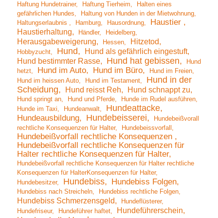
Haftung Hundetrainer
Haftung Tierheim
Halten eines
gefährlichen Hundes
Haltung von Hunden in der Mietwohnung
Haustier
Haltungserlaubnis
Hamburg
Hausordnung
Haustierhaltung
Händler
Heidelberg
Herausgabeweigerung
Hitzetod
Hessen
Hund
Hund als gefährlich eingestuft
Hobbyzucht
Hund hat gebissen
Hund bestimmter Rasse
Hund
Hund im Auto
Hund im Büro
hetzt
Hund im Freien
Hund in der
Hund im heissen Auto
Hund im Testament
Scheidung
Hund reisst Reh
Hund schnappt zu
Hund springt an
Hund und Pferde
Hunde im Rudel ausführen
Hundeattacke
Hunde im Taxi
Hundeanwalt
Hundebeisserei
Hundeausbildung
Hundebeißvorall
rechtliche Konsequenzen für Halter
Hundebeissvorfall
Hundebeißvorfall rechtliche Konsequenzen
Hundebeißvorfall rechtliche Konsequenzen für
Halter rechtliche Konsequenzen für Halter
Hundebeißvorfall rechtliche Konsequenzen für Halter rechtliche
Konsequenzen für HalterKonsequenzen für Halter
Hundebiss
Hundebiss Folgen
Hundebesitzer
Hundebiss nach Streicheln
Hundebiss rechtliche Folgen
Hundebiss Schmerzensgeld
Hundeflüsterer
Hundeführerschein
Hundefriseur
Hundeführer haftet