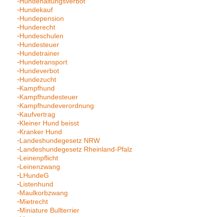
Hundehaltungsverbot
Hundekauf
Hundepension
Hunderecht
Hundeschulen
Hundesteuer
Hundetrainer
Hundetransport
Hundeverbot
Hundezucht
Kampfhund
Kampfhundesteuer
Kampfhundeverordnung
Kaufvertrag
Kleiner Hund beisst
Kranker Hund
Landeshundegesetz NRW
Landeshundegesetz Rheinland-Pfalz
Leinenpflicht
Leinenzwang
LHundeG
Listenhund
Maulkorbzwang
Mietrecht
Miniature Bullterrier