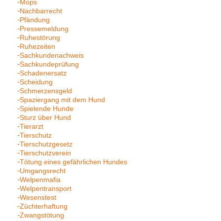
Mops
Nachbarrecht
Pfändung
Pressemeldung
Ruhestörung
Ruhezeiten
Sachkundenachweis
Sachkundeprüfung
Schadenersatz
Scheidung
Schmerzensgeld
Spaziergang mit dem Hund
Spielende Hunde
Sturz über Hund
Tierarzt
Tierschutz
Tierschutzgesetz
Tierschutzverein
Tötung eines gefährlichen Hundes
Umgangsrecht
Welpenmafia
Welpentransport
Wesenstest
Züchterhaftung
Zwangstötung