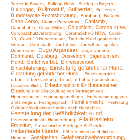
Terrier in Bayern
Bulldog Hund
Bulldog in Bayern
Bullmastiff
Bullterrier
Bulldogge
Bullterrier
Bundesweite Rechtsberatung
Bürohund
Bußgeld
Cane Corso
Canismix
Canine Parvovirose
Chippflicht
Corona Krise
Canophobie
Cesar Millan
Coronaschutzverordnung
CoronaSchVO NRW
Covid-
19
Covid-19 Hundetrainer
Darf ein Hund gepfaendet
werden
Darmstadt
Der-tut-nix
Der-will-nur-spielen
Dogo Argentino
Dobermann
Dogo Canario
Dortmund
Duisburg
Düsseldorf
Eigentum am
Hund
Einfuhrverbot
Einreiseverbot
Einstufung gefährlicher Hund
Einschläferung
Einstufung gefährlicher Hund
Einzelunterricht
erben
Erberkrankung
Erfurt
erhöhte Hundesteuer
Erlaubnispflicht für Hundetrainer
Erlaubnispflicht
Erstellung und Überprüfung von Verträgen von
Hundeschulen
Erziehungsmethode
Euthanasierung von
Familienrecht
amts wegen
Fachgespräch
Festellung
Gefährlichkeit eines Hundes nach Hundebiss
Feststellung der Gefährlichkeit Hund
Fila Brasileiro
Feuerwehreinsatz Hunderettung
Frankfurt
Französische Bulldogge Beißvorfall
freilaufende Hunde
Führen eines gefährlichen
Gassigehen
Gefahrenabwehrverordnung
Hundes