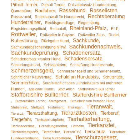
Pitbull-Terrier
Pittbull Terrier
Polizeieinsatz Hunderettung
Rassehund
Rasselisten
Radfahrer
Quarantäne
Rechtsberatung
Rassezucht
Rechtsanwalt für Hunderecht
Hundetrainer
Rechtsgrundlage
Regensburg
Rheinland-Pfalz
Registrierungspflicht
Reitunfall
RLP
Rottweiler
Rottweiler in Bayern
Rottweiler Zeus
Rudel
Sachkunde
Ruhestörung
Rückgabe Hund
Sachkundenachweis
Sachkundebescheinigung NRW
Sachkundeprüfung
Schadenersatz
Schadensersatz
Schadenersatz kranker Hund
Scheidungshund
Schleppleine
Schließung Hundeschule
Schmerzensgeld
Schmerzensgeld und Schadenersatz
Schuld an Hundebiss
Schriftlicher Kaufvertrag
Schutzhütte
Sommerhitze
Sorgfaltspflicht des Hundehalters bei mehreren
Hunden
spielende Hunde
Stadt Ahlen
Staffordshire Bull Terrier
Staffordshire Bullterrier
Staffordshire Bullterrier
Staffordshire Terrier
Strafgesetz
Streicheln von fremden Hund
Tieranwalt
Stubenrein
Stuttgart
Testament
Thüringen
Tierarztkosten
Tierarzthaftung
Tierberuf
Tierarzt
Tierhalterhaftung
Tiergefahr
Tierhalterhaftpflicht
Tierkanzlei
Tierhalteverbot
Tierhaltungsverbot
Tierheim
Tierschutz
Tierrechtsexperte
TierschHuV
TierschTrV
Tierschutz-
Tierschutzgesetz
Hundeverordnung
Tierschutzbehörde