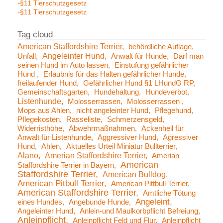
§11 Tierschutzgesetz
§11 Tierschutzgesetz
American Staffordshire Terrier
behördliche Auflage
Angeleinter Hund
Unfall
Anwalt für Hunde
Darf man
seinen Hund im Auto lassen
Einstufung gefährlicher
Hund
Erlaubnis für das Halten gefährlicher Hunde
freilaufender Hund
Gefährlicher Hund §1 LHundG RP
Gemeinschaftsgarten
Hundehaltung
Hundeverbot
Listenhunde
Molosserrassen
Molosserrassen
Mops aus Ahlen
nicht angeleinter Hund
Pflegehund
Pflegekosten
Rasseliste
Schmerzensgeld
Widerristhöhe
Abwehrmaßnahmen
Ackenheil für
Anwalt für Listenhunde
Aggressiver Hund
Agressiver
Hund
Ahlen
Aktuelles Urteil Miniatur Bullterrier
Alano
Amerian Staffordshire Terrier
Amerian
American
Staffordshire Terrier in Bayern
Staffordshire Terrier
American Bulldog
American Pitbull Terrier
American Pittbull Terrier
American Staffordshire Terrier
Amtliche Tötung
Angeleint
eines Hundes
Angebunde Hunde
Angeleinter Hund
Anlein-und Maulkorbpflicht Befreiung
Anleinpflicht
Anleinpflicht Feld und Flur
Anleinpflicht