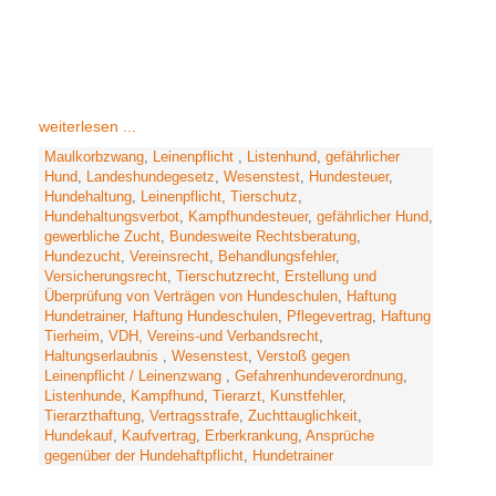
weiterlesen ...
Maulkorbzwang
,
Leinenpflicht
,
Listenhund
,
gefährlicher
Hund
,
Landeshundegesetz
,
Wesenstest
,
Hundesteuer
,
Hundehaltung
,
Leinenpflicht
,
Tierschutz
,
Hundehaltungsverbot
,
Kampfhundesteuer
,
gefährlicher Hund
,
gewerbliche Zucht
,
Bundesweite Rechtsberatung
,
Hundezucht
,
Vereinsrecht
,
Behandlungsfehler
,
Versicherungsrecht
,
Tierschutzrecht
,
Erstellung und
Überprüfung von Verträgen von Hundeschulen
,
Haftung
Hundetrainer
,
Haftung Hundeschulen
,
Pflegevertrag
,
Haftung
Tierheim
,
VDH, Vereins-und Verbandsrecht
,
Haltungserlaubnis
,
Wesenstest
,
Verstoß gegen
Leinenpflicht / Leinenzwang
,
Gefahrenhundeverordnung
,
Listenhunde
,
Kampfhund
,
Tierarzt
,
Kunstfehler
,
Tierarzthaftung
,
Vertragsstrafe
,
Zuchttauglichkeit
,
Hundekauf
,
Kaufvertrag
,
Erberkrankung
,
Ansprüche
gegenüber der Hundehaftpflicht
,
Hundetrainer