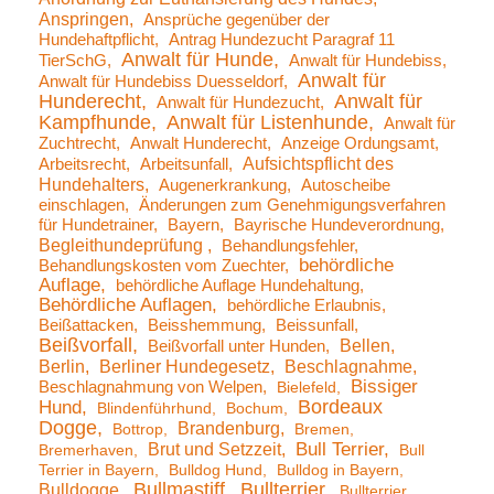
Anspringen
Ansprüche gegenüber der
Hundehaftpflicht
Antrag Hundezucht Paragraf 11
Anwalt für Hunde
TierSchG
Anwalt für Hundebiss
Anwalt für
Anwalt für Hundebiss Duesseldorf
Hunderecht
Anwalt für
Anwalt für Hundezucht
Kampfhunde
Anwalt für Listenhunde
Anwalt für
Zuchtrecht
Anwalt Hunderecht
Anzeige Ordungsamt
Aufsichtspflicht des
Arbeitsrecht
Arbeitsunfall
Hundehalters
Augenerkrankung
Autoscheibe
einschlagen
Änderungen zum Genehmigungsverfahren
für Hundetrainer
Bayern
Bayrische Hundeverordnung
Begleithundeprüfung
Behandlungsfehler
behördliche
Behandlungskosten vom Zuechter
Auflage
behördliche Auflage Hundehaltung
Behördliche Auflagen
behördliche Erlaubnis
Beißattacken
Beisshemmung
Beissunfall
Beißvorfall
Bellen
Beißvorfall unter Hunden
Berlin
Berliner Hundegesetz
Beschlagnahme
Bissiger
Beschlagnahmung von Welpen
Bielefeld
Bordeaux
Hund
Blindenführhund
Bochum
Dogge
Brandenburg
Bottrop
Bremen
Brut und Setzzeit
Bull Terrier
Bremerhaven
Bull
Terrier in Bayern
Bulldog Hund
Bulldog in Bayern
Bullmastiff
Bullterrier
Bulldogge
Bullterrier