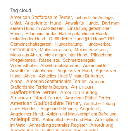
American Staffordshire Terrier
behördliche Auflage
Angeleinter Hund
Unfall
Anwalt für Hunde
Darf man
seinen Hund im Auto lassen
Einstufung gefährlicher
Hund
Erlaubnis für das Halten gefährlicher Hunde
freilaufender Hund
Gefährlicher Hund §1 LHundG RP
Gemeinschaftsgarten
Hundehaltung
Hundeverbot
Listenhunde
Molosserrassen
Molosserrassen
Mops aus Ahlen
nicht angeleinter Hund
Pflegehund
Pflegekosten
Rasseliste
Schmerzensgeld
Widerristhöhe
Abwehrmaßnahmen
Ackenheil für
Anwalt für Listenhunde
Aggressiver Hund
Agressiver
Hund
Ahlen
Aktuelles Urteil Miniatur Bullterrier
Alano
Amerian Staffordshire Terrier
Amerian
American
Staffordshire Terrier in Bayern
Staffordshire Terrier
American Bulldog
American Pitbull Terrier
American Pittbull Terrier
American Staffordshire Terrier
Amtliche Tötung
Angeleint
eines Hundes
Angebunde Hunde
Angeleinter Hund
Anlein-und Maulkorbpflicht Befreiung
Anleinpflicht
Anleinpflicht Feld und Flur
Anleinpflicht
Anordnung
im Wald
Anmeldung zentrales Register
Anordnung zur Euthansierung des Hundes