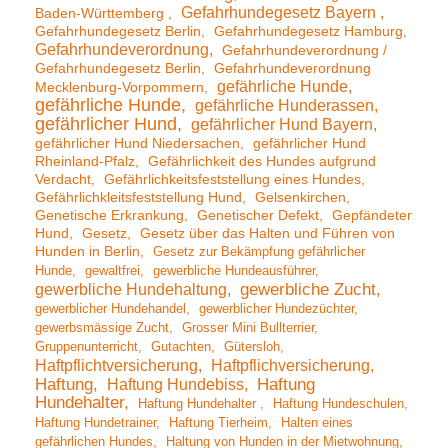
Gefahrhundegesetz Bayern
Baden-Württemberg
Gefahrhundegesetz Berlin
Gefahrhundegesetz Hamburg
Gefahrhundeverordnung
Gefahrhundeverordnung /
Gefahrhundegesetz Berlin
Gefahrhundeverordnung
gefährliche Hunde
Mecklenburg-Vorpommern
gefährliche Hunde
gefährliche Hunderassen
gefährlicher Hund
gefährlicher Hund Bayern
gefährlicher Hund Niedersachen
gefährlicher Hund
Rheinland-Pfalz
Gefährlichkeit des Hundes aufgrund
Verdacht
Gefährlichkeitsfeststellung eines Hundes
Gefährlichkleitsfeststellung Hund
Gelsenkirchen
Genetische Erkrankung
Genetischer Defekt
Gepfändeter
Hund
Gesetz
Gesetz über das Halten und Führen von
Hunden in Berlin
Gesetz zur Bekämpfung gefährlicher
Hunde
gewaltfrei
gewerbliche Hundeausführer
gewerbliche Hundehaltung
gewerbliche Zucht
gewerblicher Hundehandel
gewerblicher Hundezüchter
gewerbsmässige Zucht
Grosser Mini Bullterrier
Gruppenunterricht
Gutachten
Gütersloh
Haftpflichtversicherung
Haftpflichversicherung
Haftung
Haftung Hundebiss
Haftung
Hundehalter
Haftung Hundehalter
Haftung Hundeschulen
Haftung Hundetrainer
Haftung Tierheim
Halten eines
gefährlichen Hundes
Haltung von Hunden in der Mietwohnung