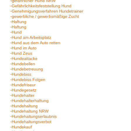
gefährlicher Hund NRW
Gefährlichkeitsfeststellung Hund
Genehmigungsverfahren Hundetrainer
gewerbliche / gewerbsmäßige Zucht
Haftung
Haftung
Hund
Hund am Arbeitsplatz
Hund aus dem Auto retten
Hund im Auto
Hund Zeus
Hundeattacke
Hundebellen
Hundebetreuung
Hundebiss
Hundebiss Folgen
Hundefriseur
Hundegesetz
Hundehalter
Hundehalterhaftung
Hundehaltung
Hundehaltung NRW
Hundehaltungserlaubnis
Hundehaltungsverbot
Hundekauf