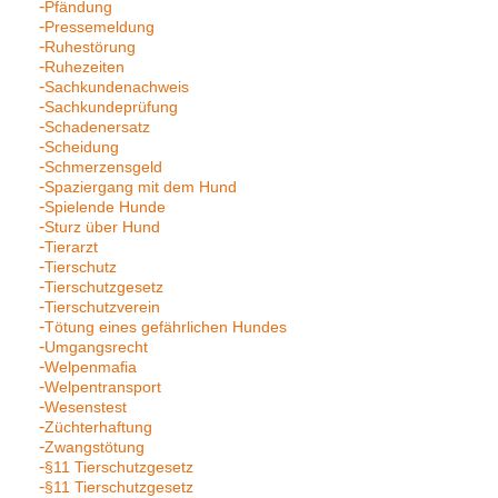
Pfändung
Pressemeldung
Ruhestörung
Ruhezeiten
Sachkundenachweis
Sachkundeprüfung
Schadenersatz
Scheidung
Schmerzensgeld
Spaziergang mit dem Hund
Spielende Hunde
Sturz über Hund
Tierarzt
Tierschutz
Tierschutzgesetz
Tierschutzverein
Tötung eines gefährlichen Hundes
Umgangsrecht
Welpenmafia
Welpentransport
Wesenstest
Züchterhaftung
Zwangstötung
§11 Tierschutzgesetz
§11 Tierschutzgesetz