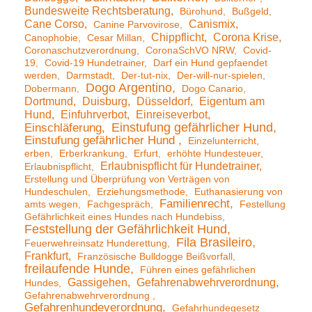
Bundesweite Rechtsberatung
Bürohund
Bußgeld
Cane Corso
Canismix
Canine Parvovirose
Chippflicht
Corona Krise
Canophobie
Cesar Millan
Coronaschutzverordnung
CoronaSchVO NRW
Covid-
19
Covid-19 Hundetrainer
Darf ein Hund gepfaendet
werden
Darmstadt
Der-tut-nix
Der-will-nur-spielen
Dogo Argentino
Dobermann
Dogo Canario
Dortmund
Duisburg
Düsseldorf
Eigentum am
Hund
Einfuhrverbot
Einreiseverbot
Einstufung gefährlicher Hund
Einschläferung
Einstufung gefährlicher Hund
Einzelunterricht
erben
Erberkrankung
Erfurt
erhöhte Hundesteuer
Erlaubnispflicht für Hundetrainer
Erlaubnispflicht
Erstellung und Überprüfung von Verträgen von
Hundeschulen
Erziehungsmethode
Euthanasierung von
Familienrecht
amts wegen
Fachgespräch
Festellung
Gefährlichkeit eines Hundes nach Hundebiss
Feststellung der Gefährlichkeit Hund
Fila Brasileiro
Feuerwehreinsatz Hunderettung
Frankfurt
Französische Bulldogge Beißvorfall
freilaufende Hunde
Führen eines gefährlichen
Gassigehen
Gefahrenabwehrverordnung
Hundes
Gefahrenabwehrverordnung
Gefahrenhundeverordnung
Gefahrhundegesetz