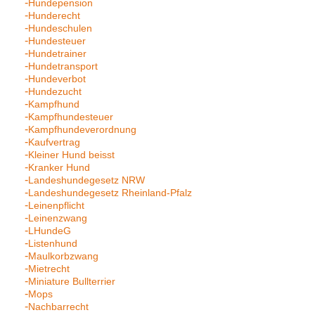
Hundepension
Hunderecht
Hundeschulen
Hundesteuer
Hundetrainer
Hundetransport
Hundeverbot
Hundezucht
Kampfhund
Kampfhundesteuer
Kampfhundeverordnung
Kaufvertrag
Kleiner Hund beisst
Kranker Hund
Landeshundegesetz NRW
Landeshundegesetz Rheinland-Pfalz
Leinenpflicht
Leinenzwang
LHundeG
Listenhund
Maulkorbzwang
Mietrecht
Miniature Bullterrier
Mops
Nachbarrecht