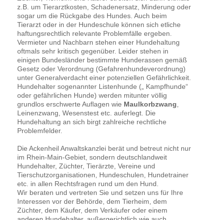
z.B. um Tierarztkosten, Schadenersatz, Minderung oder
sogar um die Rückgabe des Hundes. Auch beim
Tierarzt oder in der Hundeschule können sich etliche
haftungsrechtlich relevante Problemfälle ergeben.
Vermieter und Nachbarn stehen einer Hundehaltung
oftmals sehr kritisch gegenüber. Leider stehen in
einigen Bundesländer bestimmte Hunderassen gemäß
Gesetz oder Verordnung (Gefahrenhundeverordnung)
unter Generalverdacht einer potenziellen Gefährlichkeit.
Hundehalter sogenannter Listenhunde („ Kampfhunde“
oder gefährlichen Hunde) werden mitunter völlig
grundlos erschwerte Auflagen wie
Maulkorbzwang
,
Leinenzwang, Wesenstest etc. auferlegt. Die
Hundehaltung an sich birgt zahlreiche rechtliche
Problemfelder.
Die Ackenheil Anwaltskanzlei berät und betreut nicht nur
im Rhein-Main-Gebiet, sondern deutschlandweit
Hundehalter, Züchter, Tierärzte, Vereine und
Tierschutzorganisationen, Hundeschulen, Hundetrainer
etc. in allen Rechtsfragen rund um den Hund.
Wir beraten und vertreten Sie und setzen uns für Ihre
Interessen vor der Behörde, dem Tierheim, dem
Züchter, dem Käufer, dem Verkäufer oder einem
anderen Hundehalter, außergerichtlich wie auch