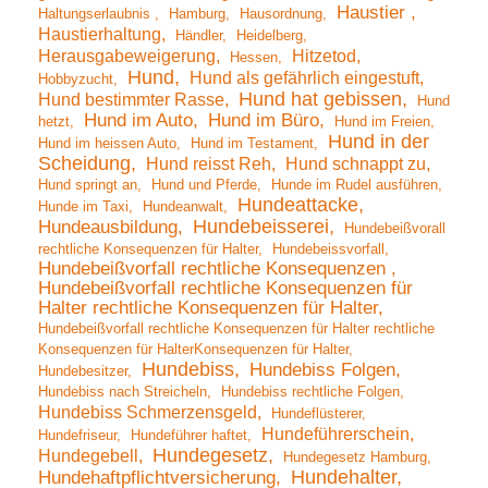
Haustier
Haltungserlaubnis
Hamburg
Hausordnung
Haustierhaltung
Händler
Heidelberg
Herausgabeweigerung
Hitzetod
Hessen
Hund
Hund als gefährlich eingestuft
Hobbyzucht
Hund hat gebissen
Hund bestimmter Rasse
Hund
Hund im Auto
Hund im Büro
hetzt
Hund im Freien
Hund in der
Hund im heissen Auto
Hund im Testament
Scheidung
Hund reisst Reh
Hund schnappt zu
Hund springt an
Hund und Pferde
Hunde im Rudel ausführen
Hundeattacke
Hunde im Taxi
Hundeanwalt
Hundebeisserei
Hundeausbildung
Hundebeißvorall
rechtliche Konsequenzen für Halter
Hundebeissvorfall
Hundebeißvorfall rechtliche Konsequenzen
Hundebeißvorfall rechtliche Konsequenzen für
Halter rechtliche Konsequenzen für Halter
Hundebeißvorfall rechtliche Konsequenzen für Halter rechtliche
Konsequenzen für HalterKonsequenzen für Halter
Hundebiss
Hundebiss Folgen
Hundebesitzer
Hundebiss nach Streicheln
Hundebiss rechtliche Folgen
Hundebiss Schmerzensgeld
Hundeflüsterer
Hundeführerschein
Hundefriseur
Hundeführer haftet
Hundegesetz
Hundegebell
Hundegesetz Hamburg
Hundehalter
Hundehaftpflichtversicherung