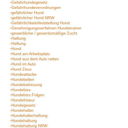
Gefahrhundegesetz
Gefahrhundeverordnungen
gefährlicher Hund
gefährlicher Hund NRW
Gefährlichkeitsfeststellung Hund
Genehmigungsverfahren Hundetrainer
gewerbliche / gewerbsmäßige Zucht
Haftung
Haftung
Hund
Hund am Arbeitsplatz
Hund aus dem Auto retten
Hund im Auto
Hund Zeus
Hundeattacke
Hundebellen
Hundebetreuung
Hundebiss
Hundebiss Folgen
Hundefriseur
Hundegesetz
Hundehalter
Hundehalterhaftung
Hundehaltung
Hundehaltung NRW