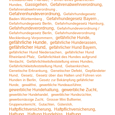
Gassigehen
Gefahrenabwehrverordnung
Hundes
Gefahrenabwehrverordnung
Gefahrenhundeverordnung
Gefahrhundegesetz
Gefahrhundegesetz Bayern
Baden-Württemberg
Gefahrhundegesetz Berlin
Gefahrhundegesetz Hamburg
Gefahrhundeverordnung
Gefahrhundeverordnung /
Gefahrhundegesetz Berlin
Gefahrhundeverordnung
gefährliche Hunde
Mecklenburg-Vorpommern
gefährliche Hunde
gefährliche Hunderassen
gefährlicher Hund
gefährlicher Hund Bayern
gefährlicher Hund Niedersachen
gefährlicher Hund
Rheinland-Pfalz
Gefährlichkeit des Hundes aufgrund
Verdacht
Gefährlichkeitsfeststellung eines Hundes
Gefährlichkleitsfeststellung Hund
Gelsenkirchen
Genetische Erkrankung
Genetischer Defekt
Gepfändeter
Hund
Gesetz
Gesetz über das Halten und Führen von
Hunden in Berlin
Gesetz zur Bekämpfung gefährlicher
Hunde
gewaltfrei
gewerbliche Hundeausführer
gewerbliche Hundehaltung
gewerbliche Zucht
gewerblicher Hundehandel
gewerblicher Hundezüchter
gewerbsmässige Zucht
Grosser Mini Bullterrier
Gruppenunterricht
Gutachten
Gütersloh
Haftpflichtversicherung
Haftpflichversicherung
Haftung
Haftung Hundebiss
Haftung