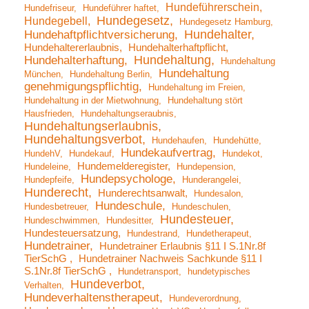
Hundeführerschein
Hundefriseur
Hundeführer haftet
Hundegesetz
Hundegebell
Hundegesetz Hamburg
Hundehalter
Hundehaftpflichtversicherung
Hundehaltererlaubnis
Hundehalterhaftpflicht
Hundehaltung
Hundehalterhaftung
Hundehaltung
Hundehaltung
München
Hundehaltung Berlin
genehmigungspflichtig
Hundehaltung im Freien
Hundehaltung in der Mietwohnung
Hundehaltung stört
Hausfrieden
Hundehaltungseraubnis
Hundehaltungserlaubnis
Hundehaltungsverbot
Hundehaufen
Hundehütte
Hundekaufvertrag
HundehV
Hundekauf
Hundekot
Hundemelderegister
Hundeleine
Hundepension
Hundepsychologe
Hundepfeife
Hunderangelei
Hunderecht
Hunderechtsanwalt
Hundesalon
Hundeschule
Hundesbetreuer
Hundeschulen
Hundesteuer
Hundeschwimmen
Hundesitter
Hundesteuersatzung
Hundestrand
Hundetherapeut
Hundetrainer
Hundetrainer Erlaubnis §11 I S.1Nr.8f
TierSchG
Hundetrainer Nachweis Sachkunde §11 I
S.1Nr.8f TierSchG
Hundetransport
hundetypisches
Hundeverbot
Verhalten
Hundeverhaltenstherapeut
Hundeverordnung