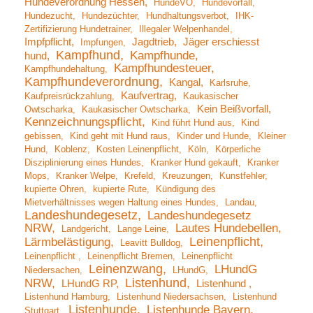
Hundeverordnung Hessen
HundeVO
Hundevorfall
Hundezucht
Hundezüchter
Hundhaltungsverbot
IHK-
Zertifizierung Hundetrainer
Illegaler Welpenhandel
Impfpflicht
Jagdtrieb
Jäger erschiesst
Impfungen
Kampfhund
Kampfhunde
hund
Kampfhundesteuer
Kampfhundehaltung
Kampfhundeverordnung
Kangal
Karlsruhe
Kaufvertrag
Kaufpreisrückzahlung
Kaukasischer
Kein Beißvorfall
Owtscharka
Kaukasischer Owtscharka
Kennzeichnungspflicht
Kind führt Hund aus
Kind
gebissen
Kind geht mit Hund raus
Kinder und Hunde
Kleiner
Hund
Koblenz
Kosten Leinenpflicht
Köln
Körperliche
Disziplinierung eines Hundes
Kranker Hund gekauft
Kranker
Mops
Kranker Welpe
Krefeld
Kreuzungen
Kunstfehler
kupierte Ohren
kupierte Rute
Kündigung des
Mietverhältnisses wegen Haltung eines Hundes
Landau
Landeshundegesetz
Landeshundegesetz
NRW
Lautes Hundebellen
Landgericht
Lange Leine
Leinenpflicht
Lärmbelästigung
Leavitt Bulldog
Leinenpflicht
Leinenpflicht Bremen
Leinenpflicht
Leinenzwang
LHundG
Niedersachen
LHundG
Listenhund
NRW
LHundG RP
Listenhund
Listenhund Hamburg
Listenhund Niedersachsen
Listenhund
Listenhunde
Listenhunde Bayern
Stuttgart