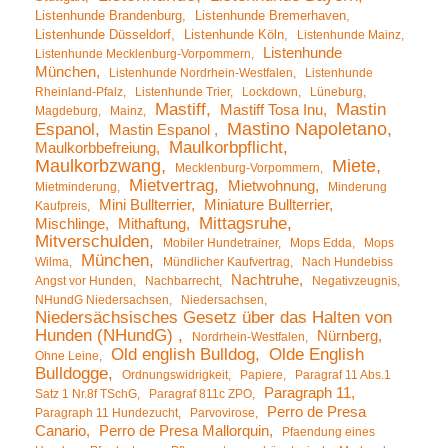
Listenhunde Brandenburg
Listenhunde Bremerhaven
Listenhunde Düsseldorf
Listenhunde Köln
Listenhunde Mainz
Listenhunde
Listenhunde Mecklenburg-Vorpommern
München
Listenhunde Nordrhein-Westfalen
Listenhunde
Rheinland-Pfalz
Listenhunde Trier
Lockdown
Lüneburg
Mastiff
Mastin
Mastiff Tosa Inu
Magdeburg
Mainz
Mastino Napoletano
Espanol
Mastin Espanol
Maulkorbpflicht
Maulkorbbefreiung
Maulkorbzwang
Miete
Mecklenburg-Vorpommern
Mietvertrag
Mietwohnung
Mietminderung
Minderung
Mini Bullterrier
Miniature Bullterrier
Kaufpreis
Mittagsruhe
Mischlinge
Mithaftung
Mitverschulden
Mobiler Hundetrainer
Mops Edda
Mops
München
Wilma
Mündlicher Kaufvertrag
Nach Hundebiss
Nachtruhe
Angst vor Hunden
Nachbarrecht
Negativzeugnis
NHundG Niedersachsen
Niedersachsen
Niedersächsisches Gesetz über das Halten von
Hunden (NHundG)
Nürnberg
Nordrhein-Westfalen
Old english Bulldog
Olde English
Ohne Leine
Bulldogge
Ordnungswidrigkeit
Papiere
Paragraf 11 Abs.1
Paragraph 11
Satz 1 Nr.8f TSchG
Paragraf 811c ZPO
Perro de Presa
Paragraph 11 Hundezucht
Parvovirose
Canario
Perro de Presa Mallorquin
Pfaendung eines