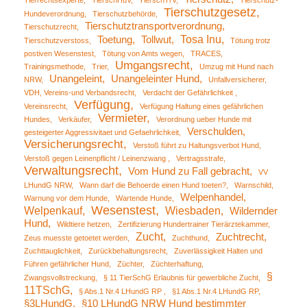
Tierrechtsexperte
TierschHuV
TierschTrV
Tierschutz-
Tierschutzgesetz
Hundeverordnung
Tierschutzbehörde
Tierschutztransportverordnung
Tierschutzrecht
Tosa Inu
Toetung
Tollwut
Tierschutzverstoss
Tötung trotz
postiven Wesenstest
Tötung von Amts wegen
TRACES
Umgangsrecht
Trainingsmethode
Trier
Umzug mit Hund nach
Unangeleint
Unangeleinter Hund
NRW
Unfallversicherer
VDH, Vereins-und Verbandsrecht
Verdacht der Gefährlichkeit
Verfügung
Vereinsrecht
Verfügung Haltung eines gefährlichen
Vermieter
Hundes
Verkäufer
Verordnung ueber Hunde mit
Verschulden
gesteigerter Aggressivitaet und Gefaehrlichkeit
Versicherungsrecht
Verstoß führt zu Haltungsverbot Hund
Verstoß gegen Leinenpflicht / Leinenzwang
Vertragsstrafe
Verwaltungsrecht
Vom Hund zu Fall gebracht
VV
LHundG NRW
Wann darf die Behoerde einen Hund toeten?
Warnschild
Welpenhandel
Warnung vor dem Hunde
Wartende Hunde
Wesenstest
Welpenkauf
Wiesbaden
Wildernder
Hund
Wildtiere hetzen
Zertifizierung Hundertrainer Tierärztekammer
Zucht
Zuchtrecht
Zeus muesste getoetet werden
Zuchthund
Zuchttauglichkeit
Zurückbehaltungsrecht
Zuverlässigkeit Halten und
Führen gefährlicher Hund
Züchter
Züchterhaftung
§
Zwangsvollstreckung
§ 11 TierSchG Erlaubnis für gewerbliche Zucht
11TSchG
§ Abs.1 Nr.4 LHundG RP
§1 Abs.1 Nr.4 LHundG RP
§3LHundG
§10 LHundG NRW Hund bestimmter