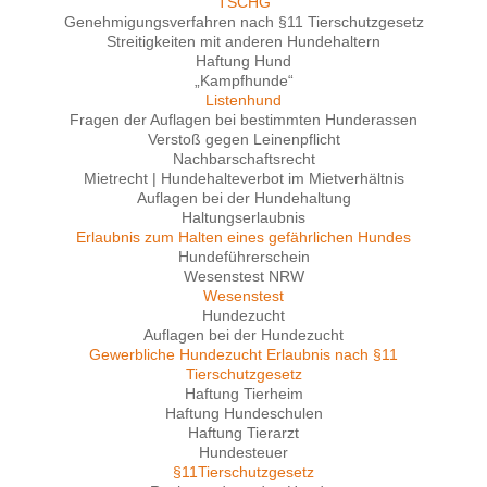
TSCHG
Genehmigungsverfahren nach §11 Tierschutzgesetz
Streitigkeiten mit anderen Hundehaltern
Haftung Hund
„Kampfhunde“
Listenhund
Fragen der Auflagen bei bestimmten Hunderassen
Verstoß gegen Leinenpflicht
Nachbarschaftsrecht
Mietrecht | Hundehalteverbot im Mietverhältnis
Auflagen bei der Hundehaltung
Haltungserlaubnis
Erlaubnis zum Halten eines gefährlichen Hundes
Hundeführerschein
Wesenstest NRW
Wesenstest
Hundezucht
Auflagen bei der Hundezucht
Gewerbliche Hundezucht Erlaubnis nach §11
Tierschutzgesetz
Haftung Tierheim
Haftung Hundeschulen
Haftung Tierarzt
Hundesteuer
§11Tierschutzgesetz