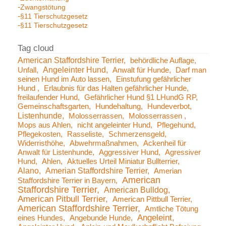
Zwangstötung
§11 Tierschutzgesetz
§11 Tierschutzgesetz
American Staffordshire Terrier
behördliche Auflage
Angeleinter Hund
Unfall
Anwalt für Hunde
Darf man
seinen Hund im Auto lassen
Einstufung gefährlicher
Hund
Erlaubnis für das Halten gefährlicher Hunde
freilaufender Hund
Gefährlicher Hund §1 LHundG RP
Gemeinschaftsgarten
Hundehaltung
Hundeverbot
Listenhunde
Molosserrassen
Molosserrassen
Mops aus Ahlen
nicht angeleinter Hund
Pflegehund
Pflegekosten
Rasseliste
Schmerzensgeld
Widerristhöhe
Abwehrmaßnahmen
Ackenheil für
Anwalt für Listenhunde
Aggressiver Hund
Agressiver
Hund
Ahlen
Aktuelles Urteil Miniatur Bullterrier
Alano
Amerian Staffordshire Terrier
Amerian
American
Staffordshire Terrier in Bayern
Staffordshire Terrier
American Bulldog
American Pitbull Terrier
American Pittbull Terrier
American Staffordshire Terrier
Amtliche Tötung
Angeleint
eines Hundes
Angebunde Hunde