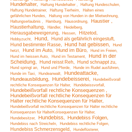
Hundehalter
Haftung Hundehalter
Haftung Hundeschulen
Haftung Hundetrainer
Haftung Tierheim
Halten eines
gefährlichen Hundes
Haltung von Hunden in der Mietwohnung
Haustier
Haltungserlaubnis
Hamburg
Hausordnung
Haustierhaltung
Händler
Heidelberg
Herausgabeweigerung
Hitzetod
Hessen
Hund
Hund als gefährlich eingestuft
Hobbyzucht
Hund hat gebissen
Hund bestimmter Rasse
Hund
Hund im Auto
Hund im Büro
hetzt
Hund im Freien
Hund in der
Hund im heissen Auto
Hund im Testament
Scheidung
Hund reisst Reh
Hund schnappt zu
Hund springt an
Hund und Pferde
Hunde im Rudel ausführen
Hundeattacke
Hunde im Taxi
Hundeanwalt
Hundebeisserei
Hundeausbildung
Hundebeißvorall
rechtliche Konsequenzen für Halter
Hundebeissvorfall
Hundebeißvorfall rechtliche Konsequenzen
Hundebeißvorfall rechtliche Konsequenzen für
Halter rechtliche Konsequenzen für Halter
Hundebeißvorfall rechtliche Konsequenzen für Halter rechtliche
Konsequenzen für HalterKonsequenzen für Halter
Hundebiss
Hundebiss Folgen
Hundebesitzer
Hundebiss nach Streicheln
Hundebiss rechtliche Folgen
Hundebiss Schmerzensgeld
Hundeflüsterer