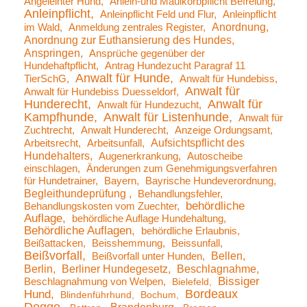
Angeleinter Hund
Anlein-und Maulkorbpflicht Befreiung
Anleinpflicht
Anleinpflicht Feld und Flur
Anleinpflicht
Anordnung
im Wald
Anmeldung zentrales Register
Anordnung zur Euthansierung des Hundes
Anspringen
Ansprüche gegenüber der
Hundehaftpflicht
Antrag Hundezucht Paragraf 11
Anwalt für Hunde
TierSchG
Anwalt für Hundebiss
Anwalt für
Anwalt für Hundebiss Duesseldorf
Hunderecht
Anwalt für
Anwalt für Hundezucht
Kampfhunde
Anwalt für Listenhunde
Anwalt für
Zuchtrecht
Anwalt Hunderecht
Anzeige Ordungsamt
Aufsichtspflicht des
Arbeitsrecht
Arbeitsunfall
Hundehalters
Augenerkrankung
Autoscheibe
einschlagen
Änderungen zum Genehmigungsverfahren
für Hundetrainer
Bayern
Bayrische Hundeverordnung
Begleithundeprüfung
Behandlungsfehler
behördliche
Behandlungskosten vom Zuechter
Auflage
behördliche Auflage Hundehaltung
Behördliche Auflagen
behördliche Erlaubnis
Beißattacken
Beisshemmung
Beissunfall
Beißvorfall
Bellen
Beißvorfall unter Hunden
Berlin
Berliner Hundegesetz
Beschlagnahme
Bissiger
Beschlagnahmung von Welpen
Bielefeld
Bordeaux
Hund
Blindenführhund
Bochum