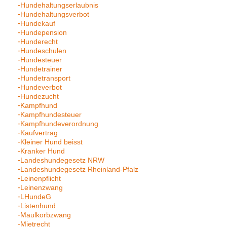
Hundehaltungserlaubnis
Hundehaltungsverbot
Hundekauf
Hundepension
Hunderecht
Hundeschulen
Hundesteuer
Hundetrainer
Hundetransport
Hundeverbot
Hundezucht
Kampfhund
Kampfhundesteuer
Kampfhundeverordnung
Kaufvertrag
Kleiner Hund beisst
Kranker Hund
Landeshundegesetz NRW
Landeshundegesetz Rheinland-Pfalz
Leinenpflicht
Leinenzwang
LHundeG
Listenhund
Maulkorbzwang
Mietrecht