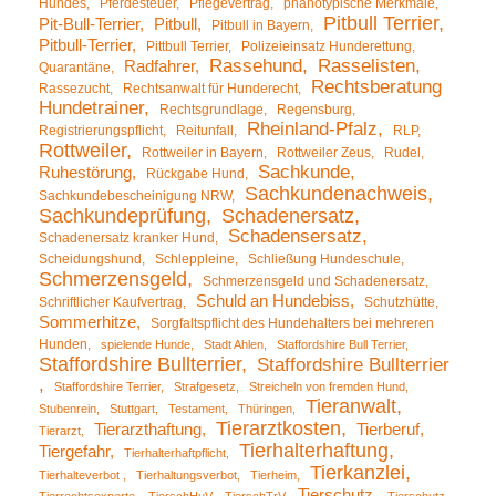
Hundes
Pferdesteuer
Pflegevertrag
phänotypische Merkmale
Pitbull Terrier
Pit-Bull-Terrier
Pitbull
Pitbull in Bayern
Pitbull-Terrier
Pittbull Terrier
Polizeieinsatz Hunderettung
Rassehund
Rasselisten
Radfahrer
Quarantäne
Rechtsberatung
Rassezucht
Rechtsanwalt für Hunderecht
Hundetrainer
Rechtsgrundlage
Regensburg
Rheinland-Pfalz
Registrierungspflicht
Reitunfall
RLP
Rottweiler
Rottweiler in Bayern
Rottweiler Zeus
Rudel
Sachkunde
Ruhestörung
Rückgabe Hund
Sachkundenachweis
Sachkundebescheinigung NRW
Sachkundeprüfung
Schadenersatz
Schadensersatz
Schadenersatz kranker Hund
Scheidungshund
Schleppleine
Schließung Hundeschule
Schmerzensgeld
Schmerzensgeld und Schadenersatz
Schuld an Hundebiss
Schriftlicher Kaufvertrag
Schutzhütte
Sommerhitze
Sorgfaltspflicht des Hundehalters bei mehreren
Hunden
spielende Hunde
Stadt Ahlen
Staffordshire Bull Terrier
Staffordshire Bullterrier
Staffordshire Bullterrier
Staffordshire Terrier
Strafgesetz
Streicheln von fremden Hund
Tieranwalt
Stubenrein
Stuttgart
Testament
Thüringen
Tierarztkosten
Tierarzthaftung
Tierberuf
Tierarzt
Tierhalterhaftung
Tiergefahr
Tierhalterhaftpflicht
Tierkanzlei
Tierhalteverbot
Tierhaltungsverbot
Tierheim
Tierschutz