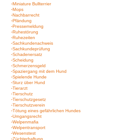
Miniature Bullterrier
Mops
Nachbarrecht
Pfändung
Pressemeldung
Ruhestörung
Ruhezeiten
Sachkundenachweis
Sachkundeprüfung
Schadenersatz
Scheidung
Schmerzensgeld
Spaziergang mit dem Hund
Spielende Hunde
Sturz über Hund
Tierarzt
Tierschutz
Tierschutzgesetz
Tierschutzverein
Tötung eines gefährlichen Hundes
Umgangsrecht
Welpenmafia
Welpentransport
Wesenstest
Züchterhaftung