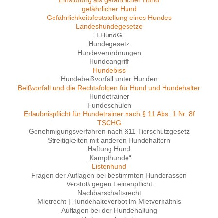
Einstufung als gefährlicher Hund
gefährlicher Hund
Gefährlichkeitsfeststellung eines Hundes
Landeshundegesetze
LHundG
Hundegesetz
Hundeverordnungen
Hundeangriff
Hundebiss
Hundebeißvorfall unter Hunden
Beißvorfall und die Rechtsfolgen für Hund und Hundehalter
Hundetrainer
Hundeschulen
Erlaubnispflicht für Hundetrainer nach § 11 Abs. 1 Nr. 8f
TSCHG
Genehmigungsverfahren nach §11 Tierschutzgesetz
Streitigkeiten mit anderen Hundehaltern
Haftung Hund
„Kampfhunde“
Listenhund
Fragen der Auflagen bei bestimmten Hunderassen
Verstoß gegen Leinenpflicht
Nachbarschaftsrecht
Mietrecht | Hundehalteverbot im Mietverhältnis
Auflagen bei der Hundehaltung