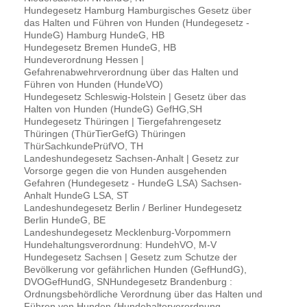
Hundegesetz Hamburg Hamburgisches Gesetz über
das Halten und Führen von Hunden (Hundegesetz -
HundeG) Hamburg HundeG, HB
Hundegesetz Bremen HundeG, HB
Hundeverordnung Hessen |
Gefahrenabwehrverordnung über das Halten und
Führen von Hunden (HundeVO)
Hundegesetz Schleswig-Holstein | Gesetz über das
Halten von Hunden (HundeG) GefHG,SH
Hundegesetz Thüringen | Tiergefahrengesetz
Thüringen (ThürTierGefG) Thüringen
ThürSachkundePrüfVO, TH
Landeshundegesetz Sachsen-Anhalt | Gesetz zur
Vorsorge gegen die von Hunden ausgehenden
Gefahren (Hundegesetz - HundeG LSA) Sachsen-
Anhalt HundeG LSA, ST
Landeshundegesetz Berlin / Berliner Hundegesetz
Berlin HundeG, BE
Landeshundegesetz Mecklenburg-Vorpommern
Hundehaltungsverordnung: HundehVO, M-V
Hundegesetz Sachsen | Gesetz zum Schutze der
Bevölkerung vor gefährlichen Hunden (GefHundG),
DVOGefHundG, SNHundegesetz Brandenburg :
Ordnungsbehördliche Verordnung über das Halten und
Führen von Hunden (Hundehalterverordnung -