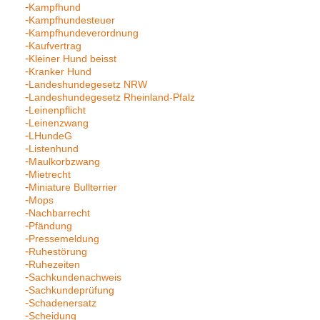
Kampfhund
Kampfhundesteuer
Kampfhundeverordnung
Kaufvertrag
Kleiner Hund beisst
Kranker Hund
Landeshundegesetz NRW
Landeshundegesetz Rheinland-Pfalz
Leinenpflicht
Leinenzwang
LHundeG
Listenhund
Maulkorbzwang
Mietrecht
Miniature Bullterrier
Mops
Nachbarrecht
Pfändung
Pressemeldung
Ruhestörung
Ruhezeiten
Sachkundenachweis
Sachkundeprüfung
Schadenersatz
Scheidung