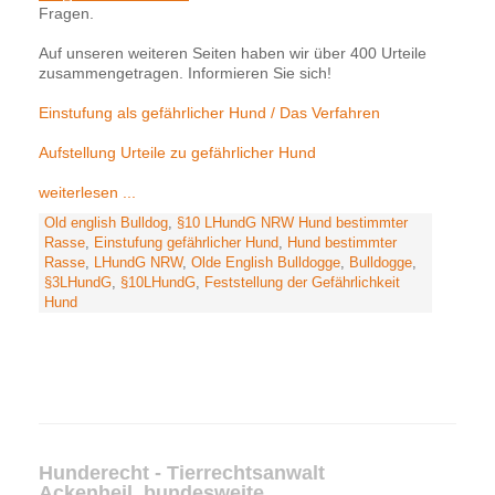
Fragen.
Auf unseren weiteren Seiten haben wir über 400 Urteile
zusammengetragen. Informieren Sie sich!
Einstufung als gefährlicher Hund / Das Verfahren
Aufstellung Urteile zu gefährlicher Hund
weiterlesen ...
Old english Bulldog
,
§10 LHundG NRW Hund bestimmter
Rasse
,
Einstufung gefährlicher Hund
,
Hund bestimmter
Rasse
,
LHundG NRW
,
Olde English Bulldogge
,
Bulldogge
,
§3LHundG
,
§10LHundG
,
Feststellung der Gefährlichkeit
Hund
Hunderecht - Tierrechtsanwalt
Ackenheil, bundesweite