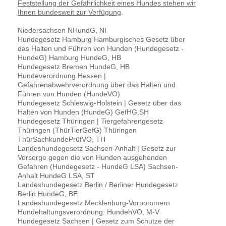
Feststellung der Gefährlichkeit eines Hundes stehen wir
Ihnen bundesweit zur Verfügung
.
Niedersachsen NHundG, NI
Hundegesetz Hamburg Hamburgisches Gesetz über
das Halten und Führen von Hunden (Hundegesetz -
HundeG) Hamburg HundeG, HB
Hundegesetz Bremen HundeG, HB
Hundeverordnung Hessen |
Gefahrenabwehrverordnung über das Halten und
Führen von Hunden (HundeVO)
Hundegesetz Schleswig-Holstein | Gesetz über das
Halten von Hunden (HundeG) GefHG,SH
Hundegesetz Thüringen | Tiergefahrengesetz
Thüringen (ThürTierGefG) Thüringen
ThürSachkundePrüfVO, TH
Landeshundegesetz Sachsen-Anhalt | Gesetz zur
Vorsorge gegen die von Hunden ausgehenden
Gefahren (Hundegesetz - HundeG LSA) Sachsen-
Anhalt HundeG LSA, ST
Landeshundegesetz Berlin / Berliner Hundegesetz
Berlin HundeG, BE
Landeshundegesetz Mecklenburg-Vorpommern
Hundehaltungsverordnung: HundehVO, M-V
Hundegesetz Sachsen | Gesetz zum Schutze der