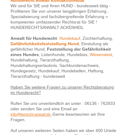
Hunderecht Anwalt Kontaktformular
Wir sind für SIE und Ihren HUND - bundesweit tätig -
Profitieren Sie von unserer langjährigen Erfahrung..
Spezialisierung und fachübergreifende Erfahrung =
kompetenter umfassender Rechtsrat für SIE !
HUNDERECHTSANWALT ACKENHEIL
Anwalt für Hunderecht
:
Hundekauf
, Züchterhaftung,
Gefährlichkeitsfeststellung Hund
, Einstufung als
gefährlicher Hund,
Feststellung der Gefährlichkeit
eines Hundes
, Listenhunde, Hundebiss,
Wesenstest
,
Hundehaltung, Tierarzthaftung,
Hundehaltungserlaubnis, Sachkundenachweis,
Hundegesetz, Hundekauf, Hundebellen, Haftung,
Tierarzthaftung - bundesweit
Haben Sie weitere Fragen zu unserer Rechtsberatung
im Hunderecht?
Rufen Sie uns unverbindlich an unter : 06136 - 762833
oder senden Sie und eine Email an
Gerne beantworten wir Ihre
info@tierrecht-anwalt.de
.
Fragen.
Auf unseren weiteren Seiten haben wir über 400 Urteile