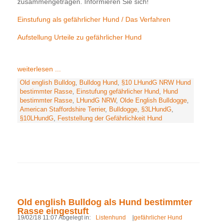
zusammengetragen. Informieren Sie sich!
Einstufung als gefährlicher Hund / Das Verfahren
Aufstellung Urteile zu gefährlicher Hund
weiterlesen ...
Old english Bulldog
,
Bulldog Hund
,
§10 LHundG NRW Hund
bestimmter Rasse
,
Einstufung gefährlicher Hund
,
Hund
bestimmter Rasse
,
LHundG NRW
,
Olde English Bulldogge
,
American Staffordshire Terrier
,
Bulldogge
,
§3LHundG
,
§10LHundG
,
Feststellung der Gefährlichkeit Hund
Old english Bulldog als Hund bestimmter
Rasse eingestuft
19/02/18 11:07 Abgelegt in:
Listenhund
|
gefährlicher Hund