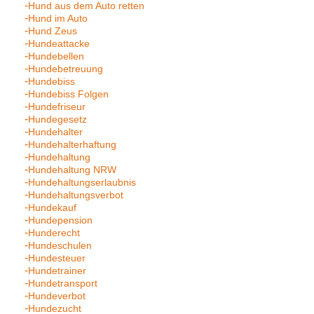
Hund aus dem Auto retten
Hund im Auto
Hund Zeus
Hundeattacke
Hundebellen
Hundebetreuung
Hundebiss
Hundebiss Folgen
Hundefriseur
Hundegesetz
Hundehalter
Hundehalterhaftung
Hundehaltung
Hundehaltung NRW
Hundehaltungserlaubnis
Hundehaltungsverbot
Hundekauf
Hundepension
Hunderecht
Hundeschulen
Hundesteuer
Hundetrainer
Hundetransport
Hundeverbot
Hundezucht