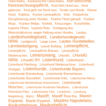
Kein Beißvorfall
Owtscharka
Kaukasischer Owtscharka
Kennzeichnungspflicht
Kind führt Hund aus
Kind
gebissen
Kind geht mit Hund raus
Kinder und Hunde
Kleiner
Hund
Koblenz
Kosten Leinenpflicht
Köln
Körperliche
Disziplinierung eines Hundes
Kranker Hund gekauft
Kranker
Mops
Kranker Welpe
Krefeld
Kreuzungen
Kunstfehler
kupierte Ohren
kupierte Rute
Kündigung des
Mietverhältnisses wegen Haltung eines Hundes
Landau
Landeshundegesetz
Landeshundegesetz
NRW
Lautes Hundebellen
Landgericht
Lange Leine
Leinenpflicht
Lärmbelästigung
Leavitt Bulldog
Leinenpflicht
Leinenpflicht Bremen
Leinenpflicht
Leinenzwang
LHundG
Niedersachen
LHundG
Listenhund
NRW
LHundG RP
Listenhund
Listenhund Hamburg
Listenhund Niedersachsen
Listenhund
Listenhunde
Listenhunde Bayern
Stuttgart
Listenhunde Brandenburg
Listenhunde Bremerhaven
Listenhunde Düsseldorf
Listenhunde Köln
Listenhunde Mainz
Listenhunde
Listenhunde Mecklenburg-Vorpommern
München
Listenhunde Nordrhein-Westfalen
Listenhunde
Rheinland-Pfalz
Listenhunde Trier
Lockdown
Lüneburg
Mastiff
Mastin
Mastiff Tosa Inu
Magdeburg
Mainz
Mastino Napoletano
Espanol
Mastin Espanol
Maulkorbpflicht
Maulkorbbefreiung