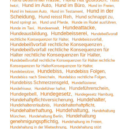
Hund
Hund im Auto
Hund im Büro
hetzt
Hund im Freien
Hund in der
Hund im heissen Auto
Hund im Testament
Scheidung
Hund reisst Reh
Hund schnappt zu
Hund springt an
Hund und Pferde
Hunde im Rudel ausführen
Hundeattacke
Hunde im Taxi
Hundeanwalt
Hundebeisserei
Hundeausbildung
Hundebeißvorall
rechtliche Konsequenzen für Halter
Hundebeissvorfall
Hundebeißvorfall rechtliche Konsequenzen
Hundebeißvorfall rechtliche Konsequenzen für
Halter rechtliche Konsequenzen für Halter
Hundebeißvorfall rechtliche Konsequenzen für Halter rechtliche
Konsequenzen für HalterKonsequenzen für Halter
Hundebiss
Hundebiss Folgen
Hundebesitzer
Hundebiss nach Streicheln
Hundebiss rechtliche Folgen
Hundebiss Schmerzensgeld
Hundeflüsterer
Hundeführerschein
Hundefriseur
Hundeführer haftet
Hundegesetz
Hundegebell
Hundegesetz Hamburg
Hundehalter
Hundehaftpflichtversicherung
Hundehaltererlaubnis
Hundehalterhaftpflicht
Hundehaltung
Hundehalterhaftung
Hundehaltung
Hundehaltung
München
Hundehaltung Berlin
genehmigungspflichtig
Hundehaltung im Freien
Hundehaltung in der Mietwohnung
Hundehaltung stört