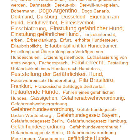
werden
Darmstadt
Der-tut-nix
Der-will-nur-spielen
Dogo Argentino
Dobermann
Dogo Canario
Dortmund
Duisburg
Düsseldorf
Eigentum am
Hund
Einfuhrverbot
Einreiseverbot
Einstufung gefährlicher Hund
Einschläferung
Einstufung gefährlicher Hund
Einzelunterricht
erben
Erberkrankung
Erfurt
erhöhte Hundesteuer
Erlaubnispflicht für Hundetrainer
Erlaubnispflicht
Erstellung und Überprüfung von Verträgen von
Hundeschulen
Erziehungsmethode
Euthanasierung von
Familienrecht
amts wegen
Fachgespräch
Festellung
Gefährlichkeit eines Hundes nach Hundebiss
Feststellung der Gefährlichkeit Hund
Fila Brasileiro
Feuerwehreinsatz Hunderettung
Frankfurt
Französische Bulldogge Beißvorfall
freilaufende Hunde
Führen eines gefährlichen
Gassigehen
Gefahrenabwehrverordnung
Hundes
Gefahrenabwehrverordnung
Gefahrenhundeverordnung
Gefahrhundegesetz
Gefahrhundegesetz Bayern
Baden-Württemberg
Gefahrhundegesetz Berlin
Gefahrhundegesetz Hamburg
Gefahrhundeverordnung
Gefahrhundeverordnung /
Gefahrhundegesetz Berlin
Gefahrhundeverordnung
gefährliche Hunde
Mecklenburg-Vorpommern