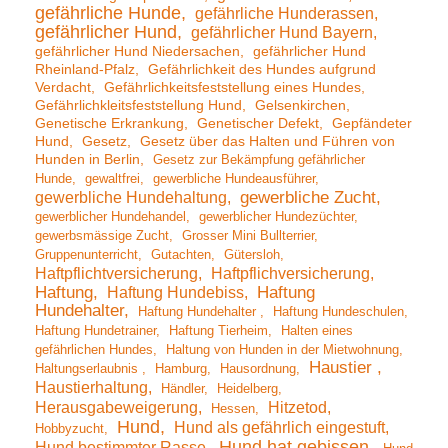
gefährliche Hunde
gefährliche Hunderassen
gefährlicher Hund
gefährlicher Hund Bayern
gefährlicher Hund Niedersachen
gefährlicher Hund
Rheinland-Pfalz
Gefährlichkeit des Hundes aufgrund
Verdacht
Gefährlichkeitsfeststellung eines Hundes
Gefährlichkleitsfeststellung Hund
Gelsenkirchen
Genetische Erkrankung
Genetischer Defekt
Gepfändeter
Hund
Gesetz
Gesetz über das Halten und Führen von
Hunden in Berlin
Gesetz zur Bekämpfung gefährlicher
Hunde
gewaltfrei
gewerbliche Hundeausführer
gewerbliche Hundehaltung
gewerbliche Zucht
gewerblicher Hundehandel
gewerblicher Hundezüchter
gewerbsmässige Zucht
Grosser Mini Bullterrier
Gruppenunterricht
Gutachten
Gütersloh
Haftpflichtversicherung
Haftpflichversicherung
Haftung
Haftung Hundebiss
Haftung
Hundehalter
Haftung Hundehalter
Haftung Hundeschulen
Haftung Hundetrainer
Haftung Tierheim
Halten eines
gefährlichen Hundes
Haltung von Hunden in der Mietwohnung
Haustier
Haltungserlaubnis
Hamburg
Hausordnung
Haustierhaltung
Händler
Heidelberg
Herausgabeweigerung
Hitzetod
Hessen
Hund
Hund als gefährlich eingestuft
Hobbyzucht
Hund hat gebissen
Hund bestimmter Rasse