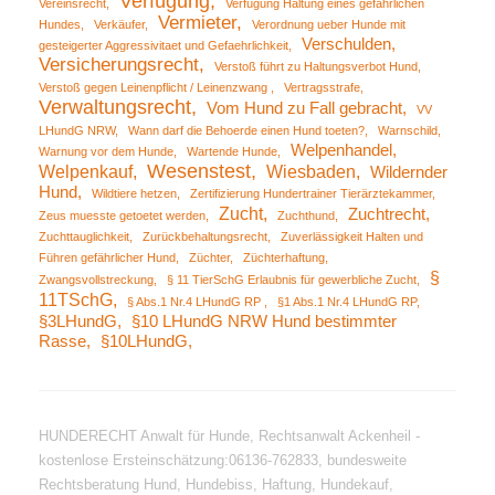
Verfügung
Vereinsrecht
Verfügung Haltung eines gefährlichen
Vermieter
Hundes
Verkäufer
Verordnung ueber Hunde mit
Verschulden
gesteigerter Aggressivitaet und Gefaehrlichkeit
Versicherungsrecht
Verstoß führt zu Haltungsverbot Hund
Verstoß gegen Leinenpflicht / Leinenzwang
Vertragsstrafe
Verwaltungsrecht
Vom Hund zu Fall gebracht
VV
LHundG NRW
Wann darf die Behoerde einen Hund toeten?
Warnschild
Welpenhandel
Warnung vor dem Hunde
Wartende Hunde
Wesenstest
Welpenkauf
Wiesbaden
Wildernder
Hund
Wildtiere hetzen
Zertifizierung Hundertrainer Tierärztekammer
Zucht
Zuchtrecht
Zeus muesste getoetet werden
Zuchthund
Zuchttauglichkeit
Zurückbehaltungsrecht
Zuverlässigkeit Halten und
Führen gefährlicher Hund
Züchter
Züchterhaftung
§
Zwangsvollstreckung
§ 11 TierSchG Erlaubnis für gewerbliche Zucht
11TSchG
§ Abs.1 Nr.4 LHundG RP
§1 Abs.1 Nr.4 LHundG RP
§3LHundG
§10 LHundG NRW Hund bestimmter
Rasse
§10LHundG
HUNDERECHT Anwalt für Hunde, Rechtsanwalt Ackenheil -
kostenlose Ersteinschätzung:06136-762833, bundesweite
Rechtsberatung Hund, Hundebiss, Haftung, Hundekauf,