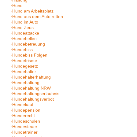
Haftung
Hund
Hund am Arbeitsplatz
Hund aus dem Auto retten
Hund im Auto
Hund Zeus
Hundeattacke
Hundebellen
Hundebetreuung
Hundebiss
Hundebiss Folgen
Hundefriseur
Hundegesetz
Hundehalter
Hundehalterhaftung
Hundehaltung
Hundehaltung NRW
Hundehaltungserlaubnis
Hundehaltungsverbot
Hundekauf
Hundepension
Hunderecht
Hundeschulen
Hundesteuer
Hundetrainer