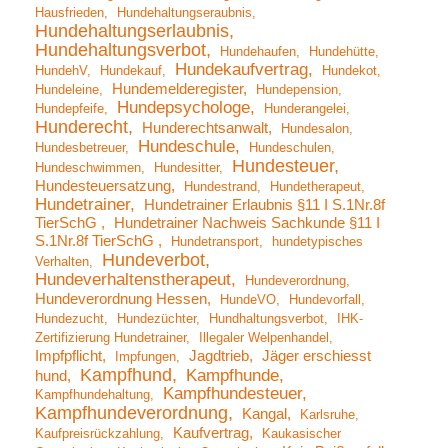
Hausfrieden
Hundehaltungseraubnis
Hundehaltungserlaubnis
Hundehaltungsverbot
Hundehaufen
Hundehütte
Hundekaufvertrag
HundehV
Hundekauf
Hundekot
Hundemelderegister
Hundeleine
Hundepension
Hundepsychologe
Hundepfeife
Hunderangelei
Hunderecht
Hunderechtsanwalt
Hundesalon
Hundeschule
Hundesbetreuer
Hundeschulen
Hundesteuer
Hundeschwimmen
Hundesitter
Hundesteuersatzung
Hundestrand
Hundetherapeut
Hundetrainer
Hundetrainer Erlaubnis §11 I S.1Nr.8f
TierSchG
Hundetrainer Nachweis Sachkunde §11 I
S.1Nr.8f TierSchG
Hundetransport
hundetypisches
Hundeverbot
Verhalten
Hundeverhaltenstherapeut
Hundeverordnung
Hundeverordnung Hessen
HundeVO
Hundevorfall
Hundezucht
Hundezüchter
Hundhaltungsverbot
IHK-
Zertifizierung Hundetrainer
Illegaler Welpenhandel
Impfpflicht
Jagdtrieb
Jäger erschiesst
Impfungen
Kampfhund
Kampfhunde
hund
Kampfhundesteuer
Kampfhundehaltung
Kampfhundeverordnung
Kangal
Karlsruhe
Kaufvertrag
Kaufpreisrückzahlung
Kaukasischer