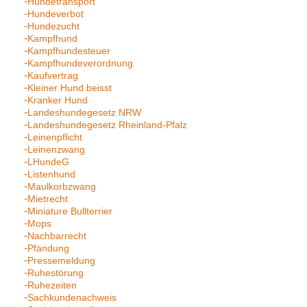
Hundetransport
Hundeverbot
Hundezucht
Kampfhund
Kampfhundesteuer
Kampfhundeverordnung
Kaufvertrag
Kleiner Hund beisst
Kranker Hund
Landeshundegesetz NRW
Landeshundegesetz Rheinland-Pfalz
Leinenpflicht
Leinenzwang
LHundeG
Listenhund
Maulkorbzwang
Mietrecht
Miniature Bullterrier
Mops
Nachbarrecht
Pfändung
Pressemeldung
Ruhestörung
Ruhezeiten
Sachkundenachweis