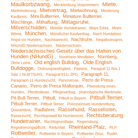
Maulkorbzwang
Miete
Mecklenburg-Vorpommern
Mietvertrag
Mietwohnung
Mietminderung
Minderung
Mini Bullterrier
Miniature Bullterrier
Kaufpreis
Mittagsruhe
Mischlinge
Mithaftung
Mitverschulden
Mobiler Hundetrainer
Mops Edda
Mops
München
Wilma
Mündlicher Kaufvertrag
Nach Hundebiss
Nachtruhe
Angst vor Hunden
Nachbarrecht
Negativzeugnis
NHundG Niedersachsen
Niedersachsen
Niedersächsisches Gesetz über das Halten von
Hunden (NHundG)
Nürnberg
Nordrhein-Westfalen
Old english Bulldog
Olde English
Ohne Leine
Bulldogge
Ordnungswidrigkeit
Papiere
Paragraf 11 Abs.1
Paragraph 11
Satz 1 Nr.8f TSchG
Paragraf 811c ZPO
Perro de Presa
Paragraph 11 Hundezucht
Parvovirose
Canario
Perro de Presa Mallorquin
Pfaendung eines
Hundes
Pferdesteuer
Pflegevertrag
phänotypische Merkmale
Pitbull Terrier
Pit-Bull-Terrier
Pitbull
Pitbull in Bayern
Pitbull-Terrier
Pittbull Terrier
Polizeieinsatz Hunderettung
Rassehund
Rasselisten
Radfahrer
Quarantäne
Rechtsberatung
Rassezucht
Rechtsanwalt für Hunderecht
Hundetrainer
Rechtsgrundlage
Regensburg
Rheinland-Pfalz
Registrierungspflicht
Reitunfall
RLP
Rottweiler
Rottweiler in Bayern
Rottweiler Zeus
Rudel