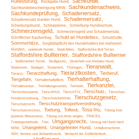
Sachkunde
Ruhestörung
Rückgabe Hund
Sachkundenachweis
Sachkundebescheinigung NRW
Sachkundeprüfung
Schadenersatz
Schadensersatz
Schadenersatz kranker Hund
Scheidungshund
Schleppleine
Schließung Hundeschule
Schmerzensgeld
Schmerzensgeld und Schadenersatz
Schuld an Hundebiss
Schriftlicher Kaufvertrag
Schutzhütte
Sommerhitze
Sorgfaltspflicht des Hundehalters bei mehreren
Hunden
spielende Hunde
Stadt Ahlen
Staffordshire Bull Terrier
Staffordshire Bullterrier
Staffordshire Bullterrier
Staffordshire Terrier
Strafgesetz
Streicheln von fremden Hund
Tieranwalt
Stubenrein
Stuttgart
Testament
Thüringen
Tierarztkosten
Tierarzthaftung
Tierberuf
Tierarzt
Tierhalterhaftung
Tiergefahr
Tierhalterhaftpflicht
Tierkanzlei
Tierhalteverbot
Tierhaltungsverbot
Tierheim
Tierschutz
Tierrechtsexperte
TierschHuV
TierschTrV
Tierschutz-
Tierschutzgesetz
Hundeverordnung
Tierschutzbehörde
Tierschutztransportverordnung
Tierschutzrecht
Tosa Inu
Toetung
Tollwut
Tierschutzverstoss
Tötung trotz
postiven Wesenstest
Tötung von Amts wegen
TRACES
Umgangsrecht
Trainingsmethode
Trier
Umzug mit Hund nach
Unangeleint
Unangeleinter Hund
NRW
Unfallversicherer
VDH, Vereins-und Verbandsrecht
Verdacht der Gefährlichkeit