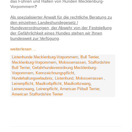
das Führen und Halten von Hunden Mecklenburg-
Vorpommern
?
Als spezialisierter Anwalt für die rechtliche Beratung zu
den einzelnen Landeshundegesetz /
Hundeverordnungen, der Abwehr von der Feststellung
der Gefährlichkeit eines Hundes stehen wir Ihnen
bundesweit zur Verfügung
.
weiterlesen ...
Listenhunde Mecklenburg-Vorpommern
,
Bull Terrier
,
Mecklenburg-Vorpommern
,
Molosserrassen
,
Staffordshire
Bull Terrier
,
Gefahrhundeverordnung Mecklenburg-
Vorpommern
,
Kennzeichnungspflicht
,
Hundehaltungserlaubnis
,
Listenhund
,
Molosserrassen
,
Leinenpflicht
,
Maulkorbpflicht
,
Maulkorbzwang
,
Leinenzwang
,
Leinenpflicht
,
American Pitbull Terrier
,
American Staffordshire Terrier