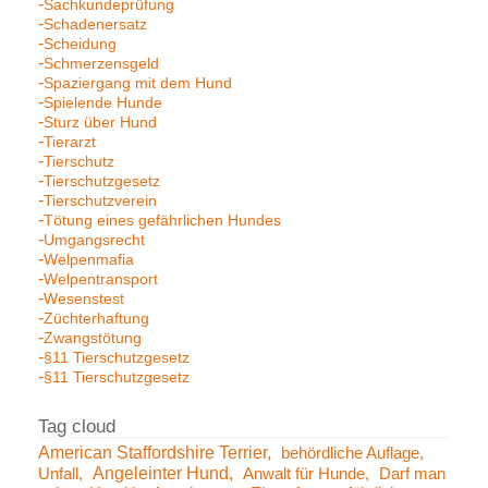
Sachkundeprüfung
Schadenersatz
Scheidung
Schmerzensgeld
Spaziergang mit dem Hund
Spielende Hunde
Sturz über Hund
Tierarzt
Tierschutz
Tierschutzgesetz
Tierschutzverein
Tötung eines gefährlichen Hundes
Umgangsrecht
Welpenmafia
Welpentransport
Wesenstest
Züchterhaftung
Zwangstötung
§11 Tierschutzgesetz
§11 Tierschutzgesetz
American Staffordshire Terrier
behördliche Auflage
Angeleinter Hund
Unfall
Anwalt für Hunde
Darf man