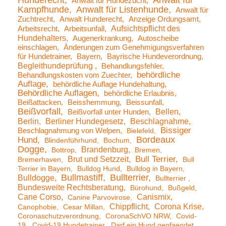
Hunderecht
Anwalt für
Anwalt für Hundezucht
Kampfhunde
Anwalt für Listenhunde
Anwalt für
Zuchtrecht
Anwalt Hunderecht
Anzeige Ordungsamt
Aufsichtspflicht des
Arbeitsrecht
Arbeitsunfall
Hundehalters
Augenerkrankung
Autoscheibe
einschlagen
Änderungen zum Genehmigungsverfahren
für Hundetrainer
Bayern
Bayrische Hundeverordnung
Begleithundeprüfung
Behandlungsfehler
behördliche
Behandlungskosten vom Zuechter
Auflage
behördliche Auflage Hundehaltung
Behördliche Auflagen
behördliche Erlaubnis
Beißattacken
Beisshemmung
Beissunfall
Beißvorfall
Bellen
Beißvorfall unter Hunden
Berlin
Berliner Hundegesetz
Beschlagnahme
Bissiger
Beschlagnahmung von Welpen
Bielefeld
Bordeaux
Hund
Blindenführhund
Bochum
Dogge
Brandenburg
Bottrop
Bremen
Brut und Setzzeit
Bull Terrier
Bremerhaven
Bull
Terrier in Bayern
Bulldog Hund
Bulldog in Bayern
Bullmastiff
Bullterrier
Bulldogge
Bullterrier
Bundesweite Rechtsberatung
Bürohund
Bußgeld
Cane Corso
Canismix
Canine Parvovirose
Chippflicht
Corona Krise
Canophobie
Cesar Millan
Coronaschutzverordnung
CoronaSchVO NRW
Covid-
19
Covid-19 Hundetrainer
Darf ein Hund gepfaendet