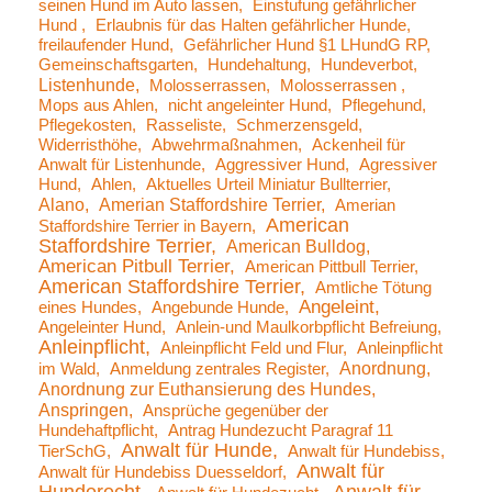
seinen Hund im Auto lassen
Einstufung gefährlicher
Hund
Erlaubnis für das Halten gefährlicher Hunde
freilaufender Hund
Gefährlicher Hund §1 LHundG RP
Gemeinschaftsgarten
Hundehaltung
Hundeverbot
Listenhunde
Molosserrassen
Molosserrassen
Mops aus Ahlen
nicht angeleinter Hund
Pflegehund
Pflegekosten
Rasseliste
Schmerzensgeld
Widerristhöhe
Abwehrmaßnahmen
Ackenheil für
Anwalt für Listenhunde
Aggressiver Hund
Agressiver
Hund
Ahlen
Aktuelles Urteil Miniatur Bullterrier
Alano
Amerian Staffordshire Terrier
Amerian
American
Staffordshire Terrier in Bayern
Staffordshire Terrier
American Bulldog
American Pitbull Terrier
American Pittbull Terrier
American Staffordshire Terrier
Amtliche Tötung
Angeleint
eines Hundes
Angebunde Hunde
Angeleinter Hund
Anlein-und Maulkorbpflicht Befreiung
Anleinpflicht
Anleinpflicht Feld und Flur
Anleinpflicht
Anordnung
im Wald
Anmeldung zentrales Register
Anordnung zur Euthansierung des Hundes
Anspringen
Ansprüche gegenüber der
Hundehaftpflicht
Antrag Hundezucht Paragraf 11
Anwalt für Hunde
TierSchG
Anwalt für Hundebiss
Anwalt für
Anwalt für Hundebiss Duesseldorf