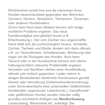
RA Ackenheil vertritt Ihre und die Interessen Ihres
Hundes deutschlandweit gegenüber den Behörden,
Züchtern, Käufern, Verkäufern, Tierheimen, Tierärzten
oder anderen Hundehaltern.
Schon beim Kauf eines Welpen können sich einige
rechtliche Probleme ergeben. Das neue
Familienmitglied wird plötzlich krank (z.B.
Erberkrankung ). Der vom Züchter neu angeschaffte
Hund stellt sich als zuchtuntauglich heraus. Verkäufer,
Züchter, Tierheim und Käufer streiten sich dann oftmals
z.B. um Tierarztkosten, Schadenersatz, Minderung oder
sogar um die Rückgabe des Hundes. Auch beim
Tierarzt oder in der Hundeschule können sich etliche
haftungsrechtlich relevante Problemfälle ergeben.
Vermieter und Nachbarn stehen einer Hundehaltung
oftmals sehr kritisch gegenüber. Leider stehen in
einigen Bundesländer bestimmte Hunderassen gemäß
Gesetz oder Verordnung (Gefahrenhundeverordnung)
unter Generalverdacht einer potenziellen Gefährlichkeit.
Hundehalter sogenannter Listenhunde („ Kampfhunde“
oder gefährlichen Hunde) werden mitunter völlig
grundlos erschwerte Auflagen wie
Maulkorbzwang
,
Leinenzwang, Wesenstest etc. auferlegt. Die