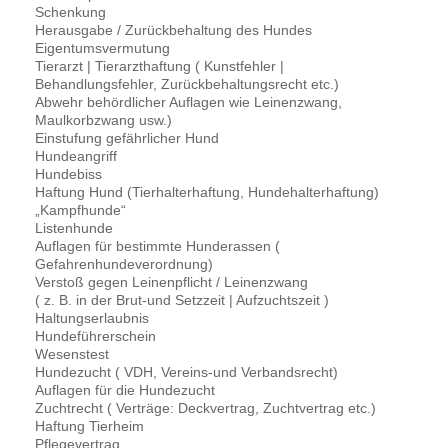
Schenkung
Herausgabe / Zurückbehaltung des Hundes
Eigentumsvermutung
Tierarzt | Tierarzthaftung ( Kunstfehler |
Behandlungsfehler, Zurückbehaltungsrecht etc.)
Abwehr behördlicher Auflagen wie Leinenzwang,
Maulkorbzwang usw.)
Einstufung gefährlicher Hund
Hundeangriff
Hundebiss
Haftung Hund (Tierhalterhaftung, Hundehalterhaftung)
„Kampfhunde“
Listenhunde
Auflagen für bestimmte Hunderassen (
Gefahrenhundeverordnung)
Verstoß gegen Leinenpflicht / Leinenzwang
( z. B. in der Brut-und Setzzeit | Aufzuchtszeit )
Haltungserlaubnis
Hundeführerschein
Wesenstest
Hundezucht ( VDH, Vereins-und Verbandsrecht)
Auflagen für die Hundezucht
Zuchtrecht ( Verträge: Deckvertrag, Zuchtvertrag etc.)
Haftung Tierheim
Pflegevertrag