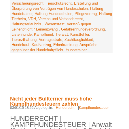
Versicherungsrecht
,
Tierschutzrecht
,
Erstellung und
Überprüfung von Verträgen von Hundeschulen
,
Haftung
Hundetrainer
,
Haftung Hundeschulen
,
Pflegevertrag
,
Haftung
Tierheim
,
VDH, Vereins-und Verbandsrecht
,
Haltungserlaubnis
,
Wesenstest
,
Verstoß gegen
Leinenpflicht / Leinenzwang
,
Gefahrenhundeverordnung
,
Listenhunde
,
Kampfhund
,
Tierarzt
,
Kunstfehler
,
Tierarzthaftung
,
Vertragsstrafe
,
Zuchttauglichkeit
,
Hundekauf
,
Kaufvertrag
,
Erberkrankung
,
Ansprüche
gegenüber der Hundehaftpflicht
,
Hundetrainer
Nicht jeder Bullterrier muss hohe
Kampfhundesteuern zahlen
03/01/15 18:52 Abgelegt in:
Hunderecht
|
Kampfhundesteuer
HUNDERECHT |
KAMPFHUNDESTEUER | Anwalt