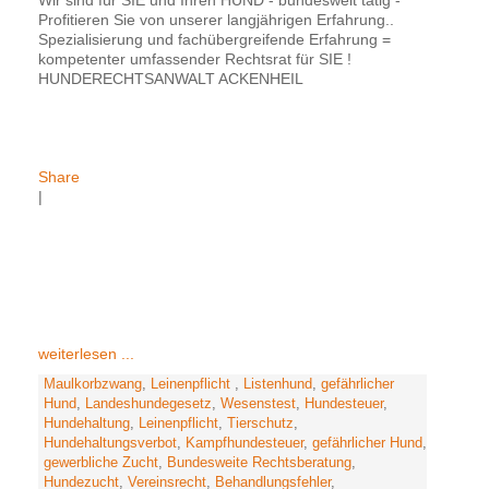
Profitieren Sie von unserer langjährigen Erfahrung..
Spezialisierung und fachübergreifende Erfahrung =
kompetenter umfassender Rechtsrat für SIE !
HUNDERECHTSANWALT ACKENHEIL
Share
|
weiterlesen ...
Maulkorbzwang
,
Leinenpflicht
,
Listenhund
,
gefährlicher
Hund
,
Landeshundegesetz
,
Wesenstest
,
Hundesteuer
,
Hundehaltung
,
Leinenpflicht
,
Tierschutz
,
Hundehaltungsverbot
,
Kampfhundesteuer
,
gefährlicher Hund
,
gewerbliche Zucht
,
Bundesweite Rechtsberatung
,
Hundezucht
,
Vereinsrecht
,
Behandlungsfehler
,