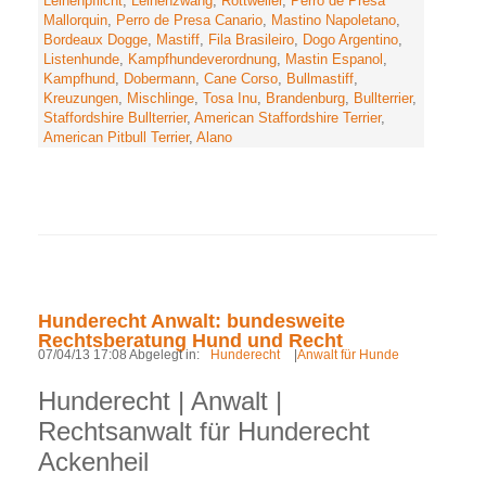
Leinenpflicht
,
Leinenzwang
,
Rottweiler
,
Perro de Presa
Mallorquin
,
Perro de Presa Canario
,
Mastino Napoletano
,
Bordeaux Dogge
,
Mastiff
,
Fila Brasileiro
,
Dogo Argentino
,
Listenhunde
,
Kampfhundeverordnung
,
Mastin Espanol
,
Kampfhund
,
Dobermann
,
Cane Corso
,
Bullmastiff
,
Kreuzungen
,
Mischlinge
,
Tosa Inu
,
Brandenburg
,
Bullterrier
,
Staffordshire Bullterrier
,
American Staffordshire Terrier
,
American Pitbull Terrier
,
Alano
Hunderecht Anwalt: bundesweite
Rechtsberatung Hund und Recht
07/04/13 17:08 Abgelegt in:
Hunderecht
|
Anwalt für Hunde
Hunderecht | Anwalt |
Rechtsanwalt für Hunderecht
Ackenheil