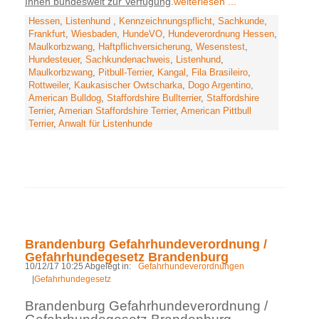
Ihnen bundesweit zur Verfügung
.
weiterlesen ...
Hessen
,
Listenhund
,
Kennzeichnungspflicht
,
Sachkunde
,
Frankfurt
,
Wiesbaden
,
HundeVO
,
Hundeverordnung Hessen
,
Maulkorbzwang
,
Haftpflichversicherung
,
Wesenstest
,
Hundesteuer
,
Sachkundenachweis
,
Listenhund
,
Maulkorbzwang
,
Pitbull-Terrier
,
Kangal
,
Fila Brasileiro
,
Rottweiler
,
Kaukasischer Owtscharka
,
Dogo Argentino
,
American Bulldog
,
Staffordshire Bullterrier
,
Staffordshire
Terrier
,
Amerian Staffordshire Terrier
,
American Pittbull
Terrier
,
Anwalt für Listenhunde
Brandenburg Gefahrhundeverordnung /
Gefahrhundegesetz Brandenburg
10/12/17 10:25 Abgelegt in:
Gefahrhundeverordnungen
|
Gefahrhundegesetz
Brandenburg Gefahrhundeverordnung /