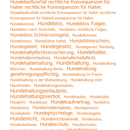
Hundebeißvorfall rechtliche Konsequenzen für
Halter rechtliche Konsequenzen für Halter
Hundebeißvorfall rechtliche Konsequenzen für Halter rechtliche
Konsequenzen für HalterKonsequenzen für Halter
Hundebiss
Hundebiss Folgen
Hundebesitzer
Hundebiss nach Streicheln
Hundebiss rechtliche Folgen
Hundebiss Schmerzensgeld
Hundeflüsterer
Hundeführerschein
Hundefriseur
Hundeführer haftet
Hundegesetz
Hundegebell
Hundegesetz Hamburg
Hundehalter
Hundehaftpflichtversicherung
Hundehaltererlaubnis
Hundehalterhaftpflicht
Hundehaltung
Hundehalterhaftung
Hundehaltung
Hundehaltung
München
Hundehaltung Berlin
genehmigungspflichtig
Hundehaltung im Freien
Hundehaltung in der Mietwohnung
Hundehaltung stört
Hausfrieden
Hundehaltungseraubnis
Hundehaltungserlaubnis
Hundehaltungsverbot
Hundehaufen
Hundehütte
Hundekaufvertrag
HundehV
Hundekauf
Hundekot
Hundemelderegister
Hundeleine
Hundepension
Hundepsychologe
Hundepfeife
Hunderangelei
Hunderecht
Hunderechtsanwalt
Hundesalon
Hundeschule
Hundesbetreuer
Hundeschulen