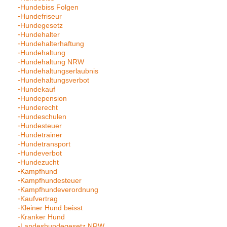
Hundebiss Folgen
Hundefriseur
Hundegesetz
Hundehalter
Hundehalterhaftung
Hundehaltung
Hundehaltung NRW
Hundehaltungserlaubnis
Hundehaltungsverbot
Hundekauf
Hundepension
Hunderecht
Hundeschulen
Hundesteuer
Hundetrainer
Hundetransport
Hundeverbot
Hundezucht
Kampfhund
Kampfhundesteuer
Kampfhundeverordnung
Kaufvertrag
Kleiner Hund beisst
Kranker Hund
Landeshundegesetz NRW