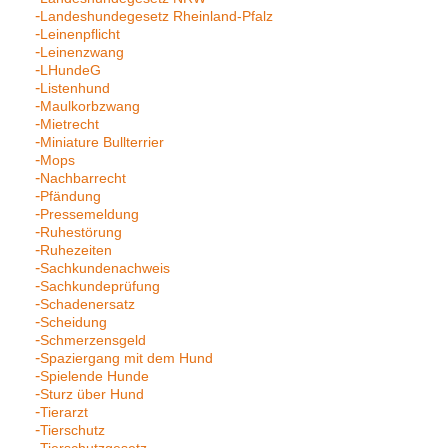
Landeshundegesetz Rheinland-Pfalz
Leinenpflicht
Leinenzwang
LHundeG
Listenhund
Maulkorbzwang
Mietrecht
Miniature Bullterrier
Mops
Nachbarrecht
Pfändung
Pressemeldung
Ruhestörung
Ruhezeiten
Sachkundenachweis
Sachkundeprüfung
Schadenersatz
Scheidung
Schmerzensgeld
Spaziergang mit dem Hund
Spielende Hunde
Sturz über Hund
Tierarzt
Tierschutz