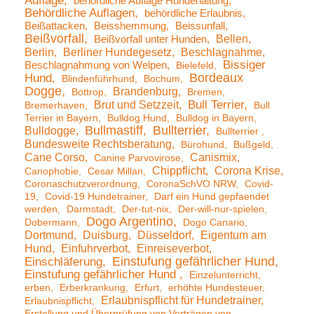
Auflage
behördliche Auflage Hundehaltung
Behördliche Auflagen
behördliche Erlaubnis
Beißattacken
Beisshemmung
Beissunfall
Beißvorfall
Bellen
Beißvorfall unter Hunden
Berlin
Berliner Hundegesetz
Beschlagnahme
Bissiger
Beschlagnahmung von Welpen
Bielefeld
Bordeaux
Hund
Blindenführhund
Bochum
Dogge
Brandenburg
Bottrop
Bremen
Brut und Setzzeit
Bull Terrier
Bremerhaven
Bull
Terrier in Bayern
Bulldog Hund
Bulldog in Bayern
Bullmastiff
Bullterrier
Bulldogge
Bullterrier
Bundesweite Rechtsberatung
Bürohund
Bußgeld
Cane Corso
Canismix
Canine Parvovirose
Chippflicht
Corona Krise
Canophobie
Cesar Millan
Coronaschutzverordnung
CoronaSchVO NRW
Covid-
19
Covid-19 Hundetrainer
Darf ein Hund gepfaendet
werden
Darmstadt
Der-tut-nix
Der-will-nur-spielen
Dogo Argentino
Dobermann
Dogo Canario
Dortmund
Duisburg
Düsseldorf
Eigentum am
Hund
Einfuhrverbot
Einreiseverbot
Einstufung gefährlicher Hund
Einschläferung
Einstufung gefährlicher Hund
Einzelunterricht
erben
Erberkrankung
Erfurt
erhöhte Hundesteuer
Erlaubnispflicht für Hundetrainer
Erlaubnispflicht
Erstellung und Überprüfung von Verträgen von