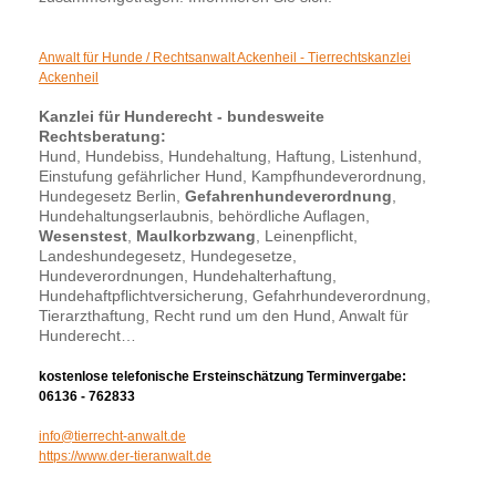
Anwalt für Hunde / Rechtsanwalt Ackenheil - Tierrechtskanzlei
Ackenheil
Kanzlei für Hunderecht - bundesweite
Rechtsberatung:
Hund, Hundebiss, Hundehaltung, Haftung, Listenhund,
Einstufung gefährlicher Hund, Kampfhundeverordnung,
Hundegesetz Berlin,
Gefahrenhundeverordnung
,
Hundehaltungserlaubnis, behördliche Auflagen,
Wesenstest
,
Maulkorbzwang
, Leinenpflicht,
Landeshundegesetz, Hundegesetze,
Hundeverordnungen, Hundehalterhaftung,
Hundehaftpflichtversicherung, Gefahrhundeverordnung,
Tierarzthaftung, Recht rund um den Hund, Anwalt für
Hunderecht…
kostenlose telefonische Ersteinschätzung Terminvergabe:
06136 - 762833
info@tierrecht-anwalt.de
https://www.der-tieranwalt.de