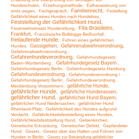
Hundeschulen
Erziehungsmethode
Euthanasierung von
Familienrecht
amts wegen
Fachgespräch
Festellung
Gefährlichkeit eines Hundes nach Hundebiss
Feststellung der Gefährlichkeit Hund
Fila Brasileiro
Feuerwehreinsatz Hunderettung
Frankfurt
Französische Bulldogge Beißvorfall
freilaufende Hunde
Führen eines gefährlichen
Gassigehen
Gefahrenabwehrverordnung
Hundes
Gefahrenabwehrverordnung
Gefahrenhundeverordnung
Gefahrhundegesetz
Gefahrhundegesetz Bayern
Baden-Württemberg
Gefahrhundegesetz Berlin
Gefahrhundegesetz Hamburg
Gefahrhundeverordnung
Gefahrhundeverordnung /
Gefahrhundegesetz Berlin
Gefahrhundeverordnung
gefährliche Hunde
Mecklenburg-Vorpommern
gefährliche Hunde
gefährliche Hunderassen
gefährlicher Hund
gefährlicher Hund Bayern
gefährlicher Hund Niedersachen
gefährlicher Hund
Rheinland-Pfalz
Gefährlichkeit des Hundes aufgrund
Verdacht
Gefährlichkeitsfeststellung eines Hundes
Gefährlichkleitsfeststellung Hund
Gelsenkirchen
Genetische Erkrankung
Genetischer Defekt
Gepfändeter
Hund
Gesetz
Gesetz über das Halten und Führen von
Hunden in Berlin
Gesetz zur Bekämpfung gefährlicher