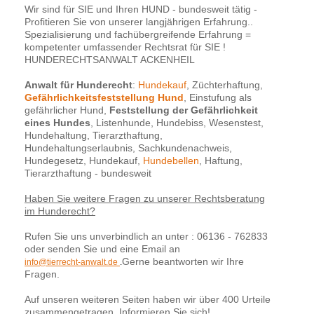
Wir sind für SIE und Ihren HUND - bundesweit tätig -
Profitieren Sie von unserer langjährigen Erfahrung..
Spezialisierung und fachübergreifende Erfahrung =
kompetenter umfassender Rechtsrat für SIE !
HUNDERECHTSANWALT ACKENHEIL
Anwalt für Hunderecht
:
Hundekauf
, Züchterhaftung,
Gefährlichkeitsfeststellung Hund
, Einstufung als
gefährlicher Hund,
Feststellung der Gefährlichkeit
eines Hundes
, Listenhunde, Hundebiss, Wesenstest,
Hundehaltung, Tierarzthaftung,
Hundehaltungserlaubnis, Sachkundenachweis,
Hundegesetz, Hundekauf,
Hundebellen
, Haftung,
Tierarzthaftung - bundesweit
Haben Sie weitere Fragen zu unserer Rechtsberatung
im Hunderecht?
Rufen Sie uns unverbindlich an unter : 06136 - 762833
oder senden Sie und eine Email an
Gerne beantworten wir Ihre
info@tierrecht-anwalt.de
.
Fragen.
Auf unseren weiteren Seiten haben wir über 400 Urteile
zusammengetragen. Informieren Sie sich!