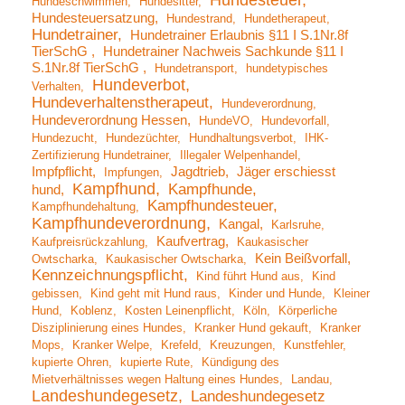
Hundesteuer
Hundeschwimmen
Hundesitter
Hundesteuersatzung
Hundestrand
Hundetherapeut
Hundetrainer
Hundetrainer Erlaubnis §11 I S.1Nr.8f
TierSchG
Hundetrainer Nachweis Sachkunde §11 I
S.1Nr.8f TierSchG
Hundetransport
hundetypisches
Hundeverbot
Verhalten
Hundeverhaltenstherapeut
Hundeverordnung
Hundeverordnung Hessen
HundeVO
Hundevorfall
Hundezucht
Hundezüchter
Hundhaltungsverbot
IHK-
Zertifizierung Hundetrainer
Illegaler Welpenhandel
Impfpflicht
Jagdtrieb
Jäger erschiesst
Impfungen
Kampfhund
Kampfhunde
hund
Kampfhundesteuer
Kampfhundehaltung
Kampfhundeverordnung
Kangal
Karlsruhe
Kaufvertrag
Kaufpreisrückzahlung
Kaukasischer
Kein Beißvorfall
Owtscharka
Kaukasischer Owtscharka
Kennzeichnungspflicht
Kind führt Hund aus
Kind
gebissen
Kind geht mit Hund raus
Kinder und Hunde
Kleiner
Hund
Koblenz
Kosten Leinenpflicht
Köln
Körperliche
Disziplinierung eines Hundes
Kranker Hund gekauft
Kranker
Mops
Kranker Welpe
Krefeld
Kreuzungen
Kunstfehler
kupierte Ohren
kupierte Rute
Kündigung des
Mietverhältnisses wegen Haltung eines Hundes
Landau
Landeshundegesetz
Landeshundegesetz