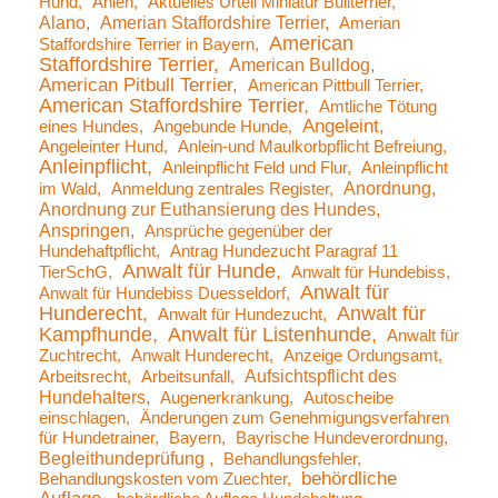
Hund
Ahlen
Aktuelles Urteil Miniatur Bullterrier
Alano
Amerian Staffordshire Terrier
Amerian
American
Staffordshire Terrier in Bayern
Staffordshire Terrier
American Bulldog
American Pitbull Terrier
American Pittbull Terrier
American Staffordshire Terrier
Amtliche Tötung
Angeleint
eines Hundes
Angebunde Hunde
Angeleinter Hund
Anlein-und Maulkorbpflicht Befreiung
Anleinpflicht
Anleinpflicht Feld und Flur
Anleinpflicht
Anordnung
im Wald
Anmeldung zentrales Register
Anordnung zur Euthansierung des Hundes
Anspringen
Ansprüche gegenüber der
Hundehaftpflicht
Antrag Hundezucht Paragraf 11
Anwalt für Hunde
TierSchG
Anwalt für Hundebiss
Anwalt für
Anwalt für Hundebiss Duesseldorf
Hunderecht
Anwalt für
Anwalt für Hundezucht
Kampfhunde
Anwalt für Listenhunde
Anwalt für
Zuchtrecht
Anwalt Hunderecht
Anzeige Ordungsamt
Aufsichtspflicht des
Arbeitsrecht
Arbeitsunfall
Hundehalters
Augenerkrankung
Autoscheibe
einschlagen
Änderungen zum Genehmigungsverfahren
für Hundetrainer
Bayern
Bayrische Hundeverordnung
Begleithundeprüfung
Behandlungsfehler
behördliche
Behandlungskosten vom Zuechter