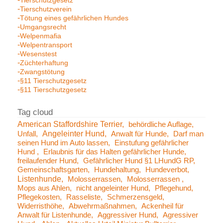
Tierschutzgesetz
Tierschutzverein
Tötung eines gefährlichen Hundes
Umgangsrecht
Welpenmafia
Welpentransport
Wesenstest
Züchterhaftung
Zwangstötung
§11 Tierschutzgesetz
§11 Tierschutzgesetz
American Staffordshire Terrier
behördliche Auflage
Angeleinter Hund
Unfall
Anwalt für Hunde
Darf man
seinen Hund im Auto lassen
Einstufung gefährlicher
Hund
Erlaubnis für das Halten gefährlicher Hunde
freilaufender Hund
Gefährlicher Hund §1 LHundG RP
Gemeinschaftsgarten
Hundehaltung
Hundeverbot
Listenhunde
Molosserrassen
Molosserrassen
Mops aus Ahlen
nicht angeleinter Hund
Pflegehund
Pflegekosten
Rasseliste
Schmerzensgeld
Widerristhöhe
Abwehrmaßnahmen
Ackenheil für
Anwalt für Listenhunde
Aggressiver Hund
Agressiver