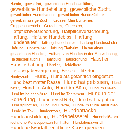
Hunde
gewaltfrei
gewerbliche Hundeausführer
gewerbliche Hundehaltung
gewerbliche Zucht
gewerblicher Hundehandel
gewerblicher Hundezüchter
gewerbsmässige Zucht
Grosser Mini Bullterrier
Gruppenunterricht
Gutachten
Gütersloh
Haftpflichtversicherung
Haftpflichversicherung
Haftung
Haftung Hundebiss
Haftung
Hundehalter
Haftung Hundehalter
Haftung Hundeschulen
Haftung Hundetrainer
Haftung Tierheim
Halten eines
gefährlichen Hundes
Haltung von Hunden in der Mietwohnung
Haustier
Haltungserlaubnis
Hamburg
Hausordnung
Haustierhaltung
Händler
Heidelberg
Herausgabeweigerung
Hitzetod
Hessen
Hund
Hund als gefährlich eingestuft
Hobbyzucht
Hund hat gebissen
Hund bestimmter Rasse
Hund
Hund im Auto
Hund im Büro
hetzt
Hund im Freien
Hund in der
Hund im heissen Auto
Hund im Testament
Scheidung
Hund reisst Reh
Hund schnappt zu
Hund springt an
Hund und Pferde
Hunde im Rudel ausführen
Hundeattacke
Hunde im Taxi
Hundeanwalt
Hundebeisserei
Hundeausbildung
Hundebeißvorall
rechtliche Konsequenzen für Halter
Hundebeissvorfall
Hundebeißvorfall rechtliche Konsequenzen