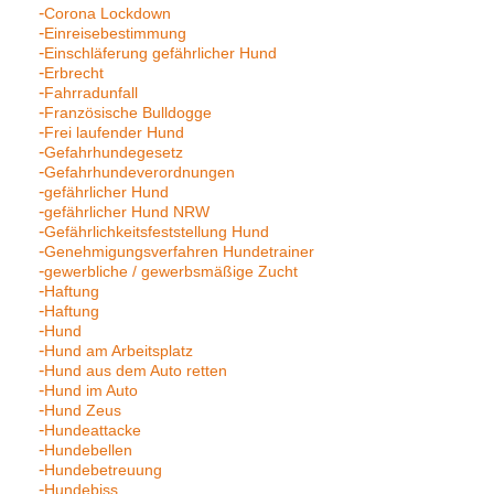
Corona Lockdown
Einreisebestimmung
Einschläferung gefährlicher Hund
Erbrecht
Fahrradunfall
Französische Bulldogge
Frei laufender Hund
Gefahrhundegesetz
Gefahrhundeverordnungen
gefährlicher Hund
gefährlicher Hund NRW
Gefährlichkeitsfeststellung Hund
Genehmigungsverfahren Hundetrainer
gewerbliche / gewerbsmäßige Zucht
Haftung
Haftung
Hund
Hund am Arbeitsplatz
Hund aus dem Auto retten
Hund im Auto
Hund Zeus
Hundeattacke
Hundebellen
Hundebetreuung
Hundebiss