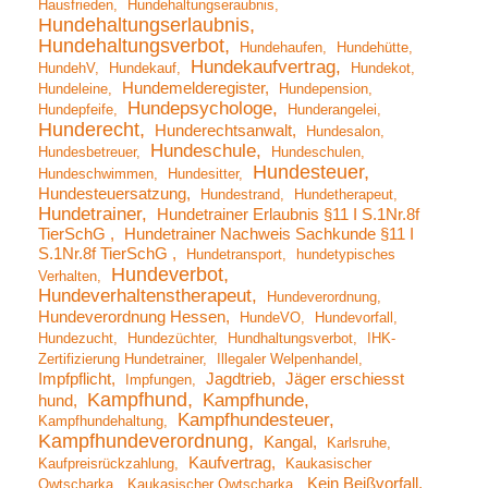
Hausfrieden
Hundehaltungseraubnis
Hundehaltungserlaubnis
Hundehaltungsverbot
Hundehaufen
Hundehütte
Hundekaufvertrag
HundehV
Hundekauf
Hundekot
Hundemelderegister
Hundeleine
Hundepension
Hundepsychologe
Hundepfeife
Hunderangelei
Hunderecht
Hunderechtsanwalt
Hundesalon
Hundeschule
Hundesbetreuer
Hundeschulen
Hundesteuer
Hundeschwimmen
Hundesitter
Hundesteuersatzung
Hundestrand
Hundetherapeut
Hundetrainer
Hundetrainer Erlaubnis §11 I S.1Nr.8f
TierSchG
Hundetrainer Nachweis Sachkunde §11 I
S.1Nr.8f TierSchG
Hundetransport
hundetypisches
Hundeverbot
Verhalten
Hundeverhaltenstherapeut
Hundeverordnung
Hundeverordnung Hessen
HundeVO
Hundevorfall
Hundezucht
Hundezüchter
Hundhaltungsverbot
IHK-
Zertifizierung Hundetrainer
Illegaler Welpenhandel
Impfpflicht
Jagdtrieb
Jäger erschiesst
Impfungen
Kampfhund
Kampfhunde
hund
Kampfhundesteuer
Kampfhundehaltung
Kampfhundeverordnung
Kangal
Karlsruhe
Kaufvertrag
Kaufpreisrückzahlung
Kaukasischer
Kein Beißvorfall
Owtscharka
Kaukasischer Owtscharka