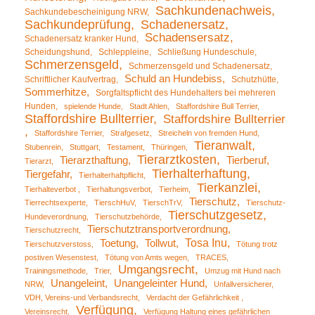
Sachkundenachweis
Sachkundebescheinigung NRW
Sachkundeprüfung
Schadenersatz
Schadensersatz
Schadenersatz kranker Hund
Scheidungshund
Schleppleine
Schließung Hundeschule
Schmerzensgeld
Schmerzensgeld und Schadenersatz
Schuld an Hundebiss
Schriftlicher Kaufvertrag
Schutzhütte
Sommerhitze
Sorgfaltspflicht des Hundehalters bei mehreren
Hunden
spielende Hunde
Stadt Ahlen
Staffordshire Bull Terrier
Staffordshire Bullterrier
Staffordshire Bullterrier
Staffordshire Terrier
Strafgesetz
Streicheln von fremden Hund
Tieranwalt
Stubenrein
Stuttgart
Testament
Thüringen
Tierarztkosten
Tierarzthaftung
Tierberuf
Tierarzt
Tierhalterhaftung
Tiergefahr
Tierhalterhaftpflicht
Tierkanzlei
Tierhalteverbot
Tierhaltungsverbot
Tierheim
Tierschutz
Tierrechtsexperte
TierschHuV
TierschTrV
Tierschutz-
Tierschutzgesetz
Hundeverordnung
Tierschutzbehörde
Tierschutztransportverordnung
Tierschutzrecht
Tosa Inu
Toetung
Tollwut
Tierschutzverstoss
Tötung trotz
postiven Wesenstest
Tötung von Amts wegen
TRACES
Umgangsrecht
Trainingsmethode
Trier
Umzug mit Hund nach
Unangeleint
Unangeleinter Hund
NRW
Unfallversicherer
VDH, Vereins-und Verbandsrecht
Verdacht der Gefährlichkeit
Verfügung
Vereinsrecht
Verfügung Haltung eines gefährlichen