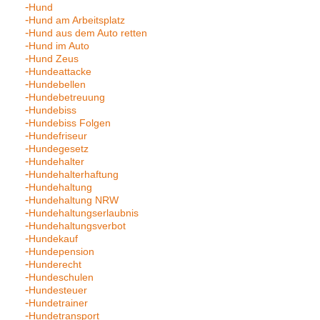
Hund
Hund am Arbeitsplatz
Hund aus dem Auto retten
Hund im Auto
Hund Zeus
Hundeattacke
Hundebellen
Hundebetreuung
Hundebiss
Hundebiss Folgen
Hundefriseur
Hundegesetz
Hundehalter
Hundehalterhaftung
Hundehaltung
Hundehaltung NRW
Hundehaltungserlaubnis
Hundehaltungsverbot
Hundekauf
Hundepension
Hunderecht
Hundeschulen
Hundesteuer
Hundetrainer
Hundetransport