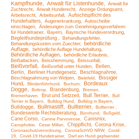
Kampfhunde
Anwalt für Listenhunde
Anwalt für
Zuchtrecht
Anwalt Hunderecht
Anzeige Ordungsamt
Aufsichtspflicht des
Arbeitsrecht
Arbeitsunfall
Hundehalters
Augenerkrankung
Autoscheibe
einschlagen
Änderungen zum Genehmigungsverfahren
für Hundetrainer
Bayern
Bayrische Hundeverordnung
Begleithundeprüfung
Behandlungsfehler
behördliche
Behandlungskosten vom Zuechter
Auflage
behördliche Auflage Hundehaltung
Behördliche Auflagen
behördliche Erlaubnis
Beißattacken
Beisshemmung
Beissunfall
Beißvorfall
Bellen
Beißvorfall unter Hunden
Berlin
Berliner Hundegesetz
Beschlagnahme
Bissiger
Beschlagnahmung von Welpen
Bielefeld
Bordeaux
Hund
Blindenführhund
Bochum
Dogge
Brandenburg
Bottrop
Bremen
Brut und Setzzeit
Bull Terrier
Bremerhaven
Bull
Terrier in Bayern
Bulldog Hund
Bulldog in Bayern
Bullmastiff
Bullterrier
Bulldogge
Bullterrier
Bundesweite Rechtsberatung
Bürohund
Bußgeld
Cane Corso
Canismix
Canine Parvovirose
Chippflicht
Corona Krise
Canophobie
Cesar Millan
Coronaschutzverordnung
CoronaSchVO NRW
Covid-
19
Covid-19 Hundetrainer
Darf ein Hund gepfaendet