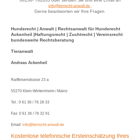
06136- 762833 oder senden Sie und eine Email an
info@tierrecht-anwalt.de
.
Gerne beantworten wir Ihre Fragen.
Hunderecht | Anwalt | Rechtsanwalt für Hunderecht
Ackenheil |Haftungsrecht | Zuchtrecht | Vereinsrecht
bundesweite Rechtsberatung
Tieranwalt
Andreas Ackenheil
Raiffeisenstrasse 23 a
55270 Klein-Winternheim / Mainz
Tel.: 0 61 36 / 76 28 33
Fax: 0 61 36 / 76 32 91
Email:
info@tierrecht-anwalt.de
Kostenlose telefonische Ersteinschätzung Ihres