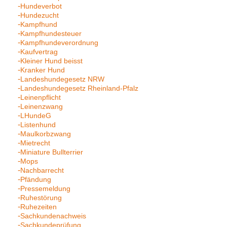
Hundeverbot
Hundezucht
Kampfhund
Kampfhundesteuer
Kampfhundeverordnung
Kaufvertrag
Kleiner Hund beisst
Kranker Hund
Landeshundegesetz NRW
Landeshundegesetz Rheinland-Pfalz
Leinenpflicht
Leinenzwang
LHundeG
Listenhund
Maulkorbzwang
Mietrecht
Miniature Bullterrier
Mops
Nachbarrecht
Pfändung
Pressemeldung
Ruhestörung
Ruhezeiten
Sachkundenachweis
Sachkundeprüfung