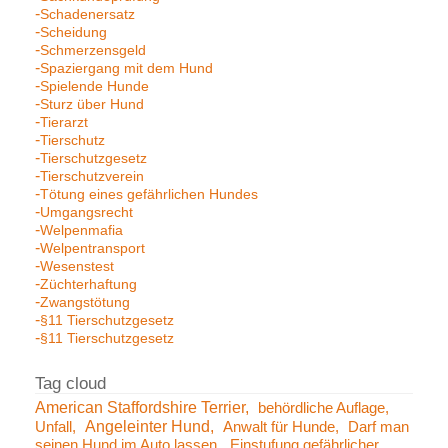
Schadenersatz
Scheidung
Schmerzensgeld
Spaziergang mit dem Hund
Spielende Hunde
Sturz über Hund
Tierarzt
Tierschutz
Tierschutzgesetz
Tierschutzverein
Tötung eines gefährlichen Hundes
Umgangsrecht
Welpenmafia
Welpentransport
Wesenstest
Züchterhaftung
Zwangstötung
§11 Tierschutzgesetz
§11 Tierschutzgesetz
American Staffordshire Terrier
behördliche Auflage
Angeleinter Hund
Unfall
Anwalt für Hunde
Darf man
seinen Hund im Auto lassen
Einstufung gefährlicher