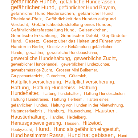
gefährliche Hunde
gefährliche Hunderassen
gefährlicher Hund
gefährlicher Hund Bayern
gefährlicher Hund Niedersachen
gefährlicher Hund
Rheinland-Pfalz
Gefährlichkeit des Hundes aufgrund
Verdacht
Gefährlichkeitsfeststellung eines Hundes
Gefährlichkleitsfeststellung Hund
Gelsenkirchen
Genetische Erkrankung
Genetischer Defekt
Gepfändeter
Hund
Gesetz
Gesetz über das Halten und Führen von
Hunden in Berlin
Gesetz zur Bekämpfung gefährlicher
Hunde
gewaltfrei
gewerbliche Hundeausführer
gewerbliche Hundehaltung
gewerbliche Zucht
gewerblicher Hundehandel
gewerblicher Hundezüchter
gewerbsmässige Zucht
Grosser Mini Bullterrier
Gruppenunterricht
Gutachten
Gütersloh
Haftpflichtversicherung
Haftpflichversicherung
Haftung
Haftung Hundebiss
Haftung
Hundehalter
Haftung Hundehalter
Haftung Hundeschulen
Haftung Hundetrainer
Haftung Tierheim
Halten eines
gefährlichen Hundes
Haltung von Hunden in der Mietwohnung
Haustier
Haltungserlaubnis
Hamburg
Hausordnung
Haustierhaltung
Händler
Heidelberg
Herausgabeweigerung
Hitzetod
Hessen
Hund
Hund als gefährlich eingestuft
Hobbyzucht
Hund hat gebissen
Hund bestimmter Rasse
Hund