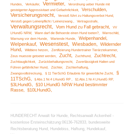
Vermieter
Hundes
Verkäufer
Verordnung ueber Hunde mit
Verschulden
gesteigerter Aggressivitaet und Gefaehrlichkeit
Versicherungsrecht
Verstoß führt zu Haltungsverbot Hund
Verstoß gegen Leinenpflicht / Leinenzwang
Vertragsstrafe
Verwaltungsrecht
Vom Hund zu Fall gebracht
VV
LHundG NRW
Wann darf die Behoerde einen Hund toeten?
Warnschild
Welpenhandel
Warnung vor dem Hunde
Wartende Hunde
Wesenstest
Welpenkauf
Wiesbaden
Wildernder
Hund
Wildtiere hetzen
Zertifizierung Hundertrainer Tierärztekammer
Zucht
Zuchtrecht
Zeus muesste getoetet werden
Zuchthund
Zuchttauglichkeit
Zurückbehaltungsrecht
Zuverlässigkeit Halten und
Führen gefährlicher Hund
Züchter
Züchterhaftung
§
Zwangsvollstreckung
§ 11 TierSchG Erlaubnis für gewerbliche Zucht
11TSchG
§ Abs.1 Nr.4 LHundG RP
§1 Abs.1 Nr.4 LHundG RP
§3LHundG
§10 LHundG NRW Hund bestimmter
Rasse
§10LHundG
HUNDERECHT Anwalt für Hunde, Rechtsanwalt Ackenheil -
kostenlose Ersteinschätzung:06136-762833, bundesweite
Rechtsberatung Hund, Hundebiss, Haftung, Hundekauf,