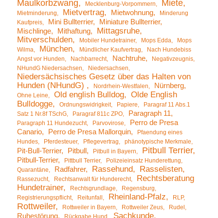
Maulkorbzwang
Miete
Mecklenburg-Vorpommern
Mietvertrag
Mietwohnung
Mietminderung
Minderung
Mini Bullterrier
Miniature Bullterrier
Kaufpreis
Mittagsruhe
Mischlinge
Mithaftung
Mitverschulden
Mobiler Hundetrainer
Mops Edda
Mops
München
Wilma
Mündlicher Kaufvertrag
Nach Hundebiss
Nachtruhe
Angst vor Hunden
Nachbarrecht
Negativzeugnis
NHundG Niedersachsen
Niedersachsen
Niedersächsisches Gesetz über das Halten von
Hunden (NHundG)
Nürnberg
Nordrhein-Westfalen
Old english Bulldog
Olde English
Ohne Leine
Bulldogge
Ordnungswidrigkeit
Papiere
Paragraf 11 Abs.1
Paragraph 11
Satz 1 Nr.8f TSchG
Paragraf 811c ZPO
Perro de Presa
Paragraph 11 Hundezucht
Parvovirose
Canario
Perro de Presa Mallorquin
Pfaendung eines
Hundes
Pferdesteuer
Pflegevertrag
phänotypische Merkmale
Pitbull Terrier
Pit-Bull-Terrier
Pitbull
Pitbull in Bayern
Pitbull-Terrier
Pittbull Terrier
Polizeieinsatz Hunderettung
Rassehund
Rasselisten
Radfahrer
Quarantäne
Rechtsberatung
Rassezucht
Rechtsanwalt für Hunderecht
Hundetrainer
Rechtsgrundlage
Regensburg
Rheinland-Pfalz
Registrierungspflicht
Reitunfall
RLP
Rottweiler
Rottweiler in Bayern
Rottweiler Zeus
Rudel
Sachkunde
Ruhestörung
Rückgabe Hund