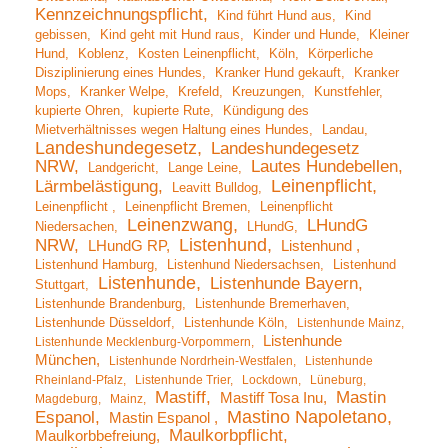
Kennzeichnungspflicht
Kind führt Hund aus
Kind
gebissen
Kind geht mit Hund raus
Kinder und Hunde
Kleiner
Hund
Koblenz
Kosten Leinenpflicht
Köln
Körperliche
Disziplinierung eines Hundes
Kranker Hund gekauft
Kranker
Mops
Kranker Welpe
Krefeld
Kreuzungen
Kunstfehler
kupierte Ohren
kupierte Rute
Kündigung des
Mietverhältnisses wegen Haltung eines Hundes
Landau
Landeshundegesetz
Landeshundegesetz
NRW
Lautes Hundebellen
Landgericht
Lange Leine
Leinenpflicht
Lärmbelästigung
Leavitt Bulldog
Leinenpflicht
Leinenpflicht Bremen
Leinenpflicht
Leinenzwang
LHundG
Niedersachen
LHundG
Listenhund
NRW
LHundG RP
Listenhund
Listenhund Hamburg
Listenhund Niedersachsen
Listenhund
Listenhunde
Listenhunde Bayern
Stuttgart
Listenhunde Brandenburg
Listenhunde Bremerhaven
Listenhunde Düsseldorf
Listenhunde Köln
Listenhunde Mainz
Listenhunde
Listenhunde Mecklenburg-Vorpommern
München
Listenhunde Nordrhein-Westfalen
Listenhunde
Rheinland-Pfalz
Listenhunde Trier
Lockdown
Lüneburg
Mastiff
Mastin
Mastiff Tosa Inu
Magdeburg
Mainz
Mastino Napoletano
Espanol
Mastin Espanol
Maulkorbpflicht
Maulkorbbefreiung