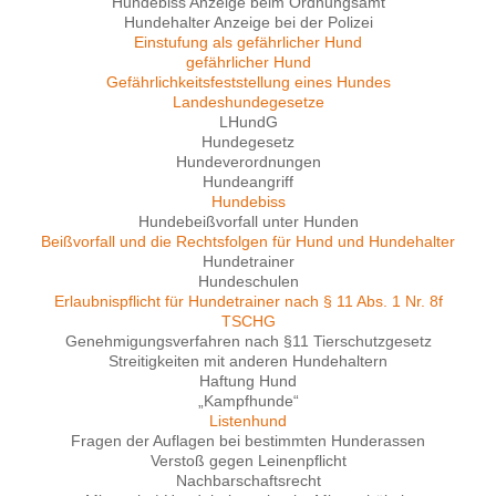
Hundebiss Anzeige beim Ordnungsamt
Hundehalter Anzeige bei der Polizei
Einstufung als gefährlicher Hund
gefährlicher Hund
Gefährlichkeitsfeststellung eines Hundes
Landeshundegesetze
LHundG
Hundegesetz
Hundeverordnungen
Hundeangriff
Hundebiss
Hundebeißvorfall unter Hunden
Beißvorfall und die Rechtsfolgen für Hund und Hundehalter
Hundetrainer
Hundeschulen
Erlaubnispflicht für Hundetrainer nach § 11 Abs. 1 Nr. 8f
TSCHG
Genehmigungsverfahren nach §11 Tierschutzgesetz
Streitigkeiten mit anderen Hundehaltern
Haftung Hund
„Kampfhunde“
Listenhund
Fragen der Auflagen bei bestimmten Hunderassen
Verstoß gegen Leinenpflicht
Nachbarschaftsrecht