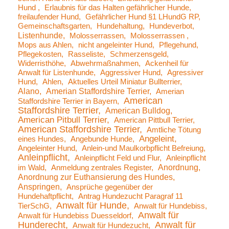
Hund
Erlaubnis für das Halten gefährlicher Hunde
freilaufender Hund
Gefährlicher Hund §1 LHundG RP
Gemeinschaftsgarten
Hundehaltung
Hundeverbot
Listenhunde
Molosserrassen
Molosserrassen
Mops aus Ahlen
nicht angeleinter Hund
Pflegehund
Pflegekosten
Rasseliste
Schmerzensgeld
Widerristhöhe
Abwehrmaßnahmen
Ackenheil für
Anwalt für Listenhunde
Aggressiver Hund
Agressiver
Hund
Ahlen
Aktuelles Urteil Miniatur Bullterrier
Alano
Amerian Staffordshire Terrier
Amerian
American
Staffordshire Terrier in Bayern
Staffordshire Terrier
American Bulldog
American Pitbull Terrier
American Pittbull Terrier
American Staffordshire Terrier
Amtliche Tötung
Angeleint
eines Hundes
Angebunde Hunde
Angeleinter Hund
Anlein-und Maulkorbpflicht Befreiung
Anleinpflicht
Anleinpflicht Feld und Flur
Anleinpflicht
Anordnung
im Wald
Anmeldung zentrales Register
Anordnung zur Euthansierung des Hundes
Anspringen
Ansprüche gegenüber der
Hundehaftpflicht
Antrag Hundezucht Paragraf 11
Anwalt für Hunde
TierSchG
Anwalt für Hundebiss
Anwalt für
Anwalt für Hundebiss Duesseldorf
Hunderecht
Anwalt für
Anwalt für Hundezucht