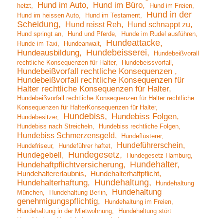
Hund im Auto
Hund im Büro
hetzt
Hund im Freien
Hund in der
Hund im heissen Auto
Hund im Testament
Scheidung
Hund reisst Reh
Hund schnappt zu
Hund springt an
Hund und Pferde
Hunde im Rudel ausführen
Hundeattacke
Hunde im Taxi
Hundeanwalt
Hundebeisserei
Hundeausbildung
Hundebeißvorall
rechtliche Konsequenzen für Halter
Hundebeissvorfall
Hundebeißvorfall rechtliche Konsequenzen
Hundebeißvorfall rechtliche Konsequenzen für
Halter rechtliche Konsequenzen für Halter
Hundebeißvorfall rechtliche Konsequenzen für Halter rechtliche
Konsequenzen für HalterKonsequenzen für Halter
Hundebiss
Hundebiss Folgen
Hundebesitzer
Hundebiss nach Streicheln
Hundebiss rechtliche Folgen
Hundebiss Schmerzensgeld
Hundeflüsterer
Hundeführerschein
Hundefriseur
Hundeführer haftet
Hundegesetz
Hundegebell
Hundegesetz Hamburg
Hundehalter
Hundehaftpflichtversicherung
Hundehaltererlaubnis
Hundehalterhaftpflicht
Hundehaltung
Hundehalterhaftung
Hundehaltung
Hundehaltung
München
Hundehaltung Berlin
genehmigungspflichtig
Hundehaltung im Freien
Hundehaltung in der Mietwohnung
Hundehaltung stört