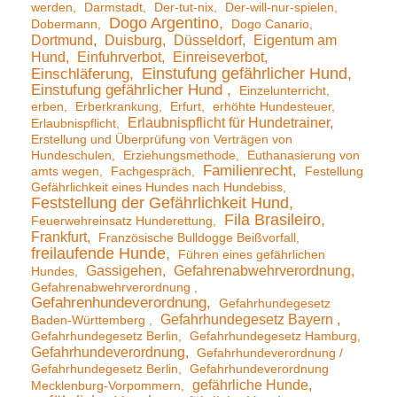
werden
Darmstadt
Der-tut-nix
Der-will-nur-spielen
Dogo Argentino
Dobermann
Dogo Canario
Dortmund
Duisburg
Düsseldorf
Eigentum am
Hund
Einfuhrverbot
Einreiseverbot
Einstufung gefährlicher Hund
Einschläferung
Einstufung gefährlicher Hund
Einzelunterricht
erben
Erberkrankung
Erfurt
erhöhte Hundesteuer
Erlaubnispflicht für Hundetrainer
Erlaubnispflicht
Erstellung und Überprüfung von Verträgen von
Hundeschulen
Erziehungsmethode
Euthanasierung von
Familienrecht
amts wegen
Fachgespräch
Festellung
Gefährlichkeit eines Hundes nach Hundebiss
Feststellung der Gefährlichkeit Hund
Fila Brasileiro
Feuerwehreinsatz Hunderettung
Frankfurt
Französische Bulldogge Beißvorfall
freilaufende Hunde
Führen eines gefährlichen
Gassigehen
Gefahrenabwehrverordnung
Hundes
Gefahrenabwehrverordnung
Gefahrenhundeverordnung
Gefahrhundegesetz
Gefahrhundegesetz Bayern
Baden-Württemberg
Gefahrhundegesetz Berlin
Gefahrhundegesetz Hamburg
Gefahrhundeverordnung
Gefahrhundeverordnung /
Gefahrhundegesetz Berlin
Gefahrhundeverordnung
gefährliche Hunde
Mecklenburg-Vorpommern