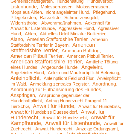
Gemeinschaftsgarten
Hundehaltung
Hundeverbot
Listenhunde
Molosserrassen
Molosserrassen
Mops aus Ahlen
nicht angeleinter Hund
Pflegehund
Pflegekosten
Rasseliste
Schmerzensgeld
Widerristhöhe
Abwehrmaßnahmen
Ackenheil für
Anwalt für Listenhunde
Aggressiver Hund
Agressiver
Hund
Ahlen
Aktuelles Urteil Miniatur Bullterrier
Alano
Amerian Staffordshire Terrier
Amerian
American
Staffordshire Terrier in Bayern
Staffordshire Terrier
American Bulldog
American Pitbull Terrier
American Pittbull Terrier
American Staffordshire Terrier
Amtliche Tötung
Angeleint
eines Hundes
Angebunde Hunde
Angeleinter Hund
Anlein-und Maulkorbpflicht Befreiung
Anleinpflicht
Anleinpflicht Feld und Flur
Anleinpflicht
Anordnung
im Wald
Anmeldung zentrales Register
Anordnung zur Euthansierung des Hundes
Anspringen
Ansprüche gegenüber der
Hundehaftpflicht
Antrag Hundezucht Paragraf 11
Anwalt für Hunde
TierSchG
Anwalt für Hundebiss
Anwalt für
Anwalt für Hundebiss Duesseldorf
Hunderecht
Anwalt für
Anwalt für Hundezucht
Kampfhunde
Anwalt für Listenhunde
Anwalt für
Zuchtrecht
Anwalt Hunderecht
Anzeige Ordungsamt