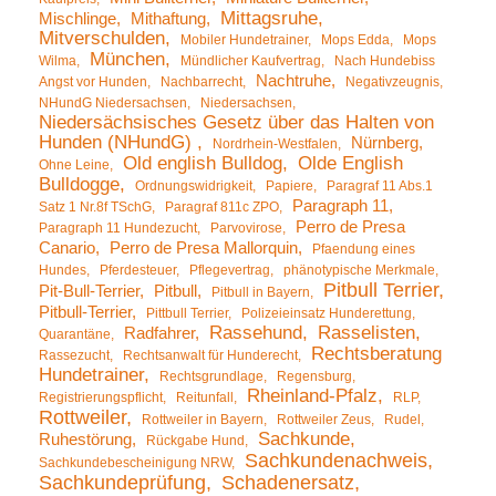
Mittagsruhe
Mischlinge
Mithaftung
Mitverschulden
Mobiler Hundetrainer
Mops Edda
Mops
München
Wilma
Mündlicher Kaufvertrag
Nach Hundebiss
Nachtruhe
Angst vor Hunden
Nachbarrecht
Negativzeugnis
NHundG Niedersachsen
Niedersachsen
Niedersächsisches Gesetz über das Halten von
Hunden (NHundG)
Nürnberg
Nordrhein-Westfalen
Old english Bulldog
Olde English
Ohne Leine
Bulldogge
Ordnungswidrigkeit
Papiere
Paragraf 11 Abs.1
Paragraph 11
Satz 1 Nr.8f TSchG
Paragraf 811c ZPO
Perro de Presa
Paragraph 11 Hundezucht
Parvovirose
Canario
Perro de Presa Mallorquin
Pfaendung eines
Hundes
Pferdesteuer
Pflegevertrag
phänotypische Merkmale
Pitbull Terrier
Pit-Bull-Terrier
Pitbull
Pitbull in Bayern
Pitbull-Terrier
Pittbull Terrier
Polizeieinsatz Hunderettung
Rassehund
Rasselisten
Radfahrer
Quarantäne
Rechtsberatung
Rassezucht
Rechtsanwalt für Hunderecht
Hundetrainer
Rechtsgrundlage
Regensburg
Rheinland-Pfalz
Registrierungspflicht
Reitunfall
RLP
Rottweiler
Rottweiler in Bayern
Rottweiler Zeus
Rudel
Sachkunde
Ruhestörung
Rückgabe Hund
Sachkundenachweis
Sachkundebescheinigung NRW
Sachkundeprüfung
Schadenersatz