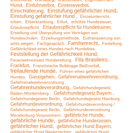
Hund
Einfuhrverbot
Einreiseverbot
Einstufung gefährlicher Hund
Einschläferung
Einstufung gefährlicher Hund
Einzelunterricht
erben
Erberkrankung
Erfurt
erhöhte Hundesteuer
Erlaubnispflicht für Hundetrainer
Erlaubnispflicht
Erstellung und Überprüfung von Verträgen von
Hundeschulen
Erziehungsmethode
Euthanasierung von
Familienrecht
amts wegen
Fachgespräch
Festellung
Gefährlichkeit eines Hundes nach Hundebiss
Feststellung der Gefährlichkeit Hund
Fila Brasileiro
Feuerwehreinsatz Hunderettung
Frankfurt
Französische Bulldogge Beißvorfall
freilaufende Hunde
Führen eines gefährlichen
Gassigehen
Gefahrenabwehrverordnung
Hundes
Gefahrenabwehrverordnung
Gefahrenhundeverordnung
Gefahrhundegesetz
Gefahrhundegesetz Bayern
Baden-Württemberg
Gefahrhundegesetz Berlin
Gefahrhundegesetz Hamburg
Gefahrhundeverordnung
Gefahrhundeverordnung /
Gefahrhundegesetz Berlin
Gefahrhundeverordnung
gefährliche Hunde
Mecklenburg-Vorpommern
gefährliche Hunde
gefährliche Hunderassen
gefährlicher Hund
gefährlicher Hund Bayern
gefährlicher Hund Niedersachen
gefährlicher Hund