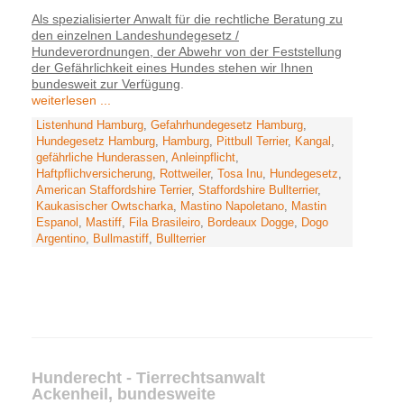
Als spezialisierter Anwalt für die rechtliche Beratung zu
den einzelnen Landeshundegesetz /
Hundeverordnungen, der Abwehr von der Feststellung
der Gefährlichkeit eines Hundes stehen wir Ihnen
bundesweit zur Verfügung
.
weiterlesen ...
Listenhund Hamburg
,
Gefahrhundegesetz Hamburg
,
Hundegesetz Hamburg
,
Hamburg
,
Pittbull Terrier
,
Kangal
,
gefährliche Hunderassen
,
Anleinpflicht
,
Haftpflichversicherung
,
Rottweiler
,
Tosa Inu
,
Hundegesetz
,
American Staffordshire Terrier
,
Staffordshire Bullterrier
,
Kaukasischer Owtscharka
,
Mastino Napoletano
,
Mastin
Espanol
,
Mastiff
,
Fila Brasileiro
,
Bordeaux Dogge
,
Dogo
Argentino
,
Bullmastiff
,
Bullterrier
Hunderecht - Tierrechtsanwalt
Ackenheil, bundesweite