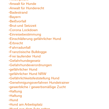
Anwalt für Hunde
Anwalt für Hunderecht
Badestrand
Bayern
Beißvorfall
Brut-und Setzzeit
Corona Lockdown
Einreisebestimmung
Einschläferung gefährlicher Hund
Erbrecht
Fahrradunfall
Französische Bulldogge
Frei laufender Hund
Gefahrhundegesetz
Gefahrhundeverordnungen
gefährlicher Hund
gefährlicher Hund NRW
Gefährlichkeitsfeststellung Hund
Genehmigungsverfahren Hundetrainer
gewerbliche / gewerbsmäßige Zucht
Haftung
Haftung
Hund
Hund am Arbeitsplatz
Hund aus dem Auto retten