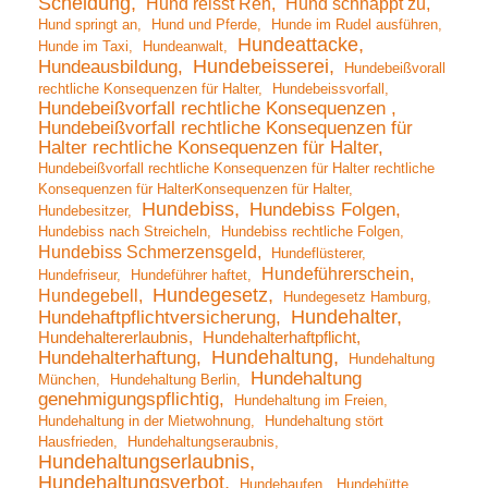
Scheidung
Hund reisst Reh
Hund schnappt zu
Hund springt an
Hund und Pferde
Hunde im Rudel ausführen
Hundeattacke
Hunde im Taxi
Hundeanwalt
Hundebeisserei
Hundeausbildung
Hundebeißvorall
rechtliche Konsequenzen für Halter
Hundebeissvorfall
Hundebeißvorfall rechtliche Konsequenzen
Hundebeißvorfall rechtliche Konsequenzen für
Halter rechtliche Konsequenzen für Halter
Hundebeißvorfall rechtliche Konsequenzen für Halter rechtliche
Konsequenzen für HalterKonsequenzen für Halter
Hundebiss
Hundebiss Folgen
Hundebesitzer
Hundebiss nach Streicheln
Hundebiss rechtliche Folgen
Hundebiss Schmerzensgeld
Hundeflüsterer
Hundeführerschein
Hundefriseur
Hundeführer haftet
Hundegesetz
Hundegebell
Hundegesetz Hamburg
Hundehalter
Hundehaftpflichtversicherung
Hundehaltererlaubnis
Hundehalterhaftpflicht
Hundehaltung
Hundehalterhaftung
Hundehaltung
Hundehaltung
München
Hundehaltung Berlin
genehmigungspflichtig
Hundehaltung im Freien
Hundehaltung in der Mietwohnung
Hundehaltung stört
Hausfrieden
Hundehaltungseraubnis
Hundehaltungserlaubnis
Hundehaltungsverbot
Hundehaufen
Hundehütte