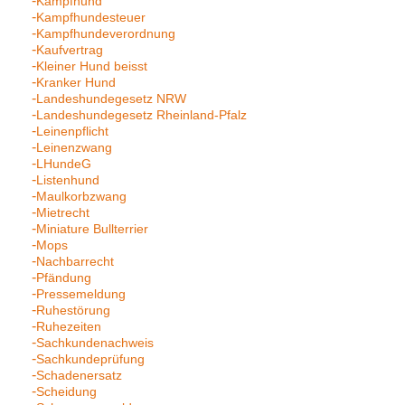
Kampfhund
Kampfhundesteuer
Kampfhundeverordnung
Kaufvertrag
Kleiner Hund beisst
Kranker Hund
Landeshundegesetz NRW
Landeshundegesetz Rheinland-Pfalz
Leinenpflicht
Leinenzwang
LHundeG
Listenhund
Maulkorbzwang
Mietrecht
Miniature Bullterrier
Mops
Nachbarrecht
Pfändung
Pressemeldung
Ruhestörung
Ruhezeiten
Sachkundenachweis
Sachkundeprüfung
Schadenersatz
Scheidung