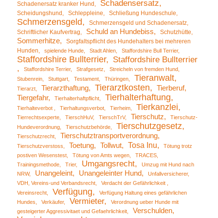
Schadensersatz
Schadenersatz kranker Hund
Scheidungshund
Schleppleine
Schließung Hundeschule
Schmerzensgeld
Schmerzensgeld und Schadenersatz
Schuld an Hundebiss
Schriftlicher Kaufvertrag
Schutzhütte
Sommerhitze
Sorgfaltspflicht des Hundehalters bei mehreren
Hunden
spielende Hunde
Stadt Ahlen
Staffordshire Bull Terrier
Staffordshire Bullterrier
Staffordshire Bullterrier
Staffordshire Terrier
Strafgesetz
Streicheln von fremden Hund
Tieranwalt
Stubenrein
Stuttgart
Testament
Thüringen
Tierarztkosten
Tierarzthaftung
Tierberuf
Tierarzt
Tierhalterhaftung
Tiergefahr
Tierhalterhaftpflicht
Tierkanzlei
Tierhalteverbot
Tierhaltungsverbot
Tierheim
Tierschutz
Tierrechtsexperte
TierschHuV
TierschTrV
Tierschutz-
Tierschutzgesetz
Hundeverordnung
Tierschutzbehörde
Tierschutztransportverordnung
Tierschutzrecht
Tosa Inu
Toetung
Tollwut
Tierschutzverstoss
Tötung trotz
postiven Wesenstest
Tötung von Amts wegen
TRACES
Umgangsrecht
Trainingsmethode
Trier
Umzug mit Hund nach
Unangeleint
Unangeleinter Hund
NRW
Unfallversicherer
VDH, Vereins-und Verbandsrecht
Verdacht der Gefährlichkeit
Verfügung
Vereinsrecht
Verfügung Haltung eines gefährlichen
Vermieter
Hundes
Verkäufer
Verordnung ueber Hunde mit
Verschulden
gesteigerter Aggressivitaet und Gefaehrlichkeit