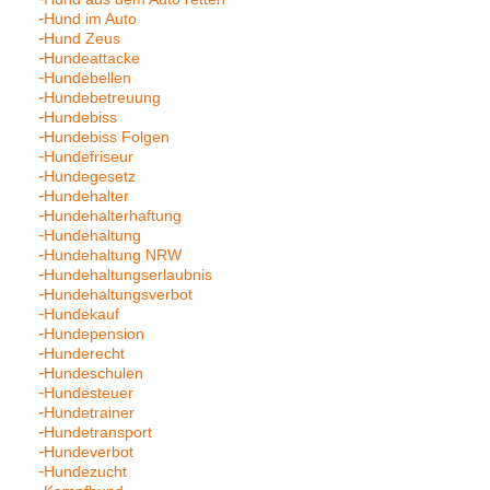
Hund im Auto
Hund Zeus
Hundeattacke
Hundebellen
Hundebetreuung
Hundebiss
Hundebiss Folgen
Hundefriseur
Hundegesetz
Hundehalter
Hundehalterhaftung
Hundehaltung
Hundehaltung NRW
Hundehaltungserlaubnis
Hundehaltungsverbot
Hundekauf
Hundepension
Hunderecht
Hundeschulen
Hundesteuer
Hundetrainer
Hundetransport
Hundeverbot
Hundezucht