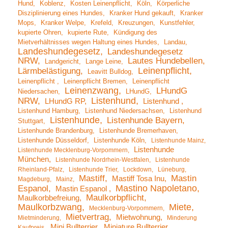
Hund
Koblenz
Kosten Leinenpflicht
Köln
Körperliche
Disziplinierung eines Hundes
Kranker Hund gekauft
Kranker
Mops
Kranker Welpe
Krefeld
Kreuzungen
Kunstfehler
kupierte Ohren
kupierte Rute
Kündigung des
Mietverhältnisses wegen Haltung eines Hundes
Landau
Landeshundegesetz
Landeshundegesetz
NRW
Lautes Hundebellen
Landgericht
Lange Leine
Leinenpflicht
Lärmbelästigung
Leavitt Bulldog
Leinenpflicht
Leinenpflicht Bremen
Leinenpflicht
Leinenzwang
LHundG
Niedersachen
LHundG
Listenhund
NRW
LHundG RP
Listenhund
Listenhund Hamburg
Listenhund Niedersachsen
Listenhund
Listenhunde
Listenhunde Bayern
Stuttgart
Listenhunde Brandenburg
Listenhunde Bremerhaven
Listenhunde Düsseldorf
Listenhunde Köln
Listenhunde Mainz
Listenhunde
Listenhunde Mecklenburg-Vorpommern
München
Listenhunde Nordrhein-Westfalen
Listenhunde
Rheinland-Pfalz
Listenhunde Trier
Lockdown
Lüneburg
Mastiff
Mastin
Mastiff Tosa Inu
Magdeburg
Mainz
Mastino Napoletano
Espanol
Mastin Espanol
Maulkorbpflicht
Maulkorbbefreiung
Maulkorbzwang
Miete
Mecklenburg-Vorpommern
Mietvertrag
Mietwohnung
Mietminderung
Minderung
Mini Bullterrier
Miniature Bullterrier
Kaufpreis