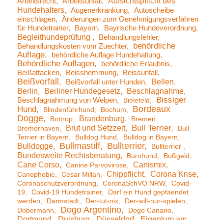
Aufsichtspflicht des
Arbeitsrecht
Arbeitsunfall
Hundehalters
Augenerkrankung
Autoscheibe
einschlagen
Änderungen zum Genehmigungsverfahren
für Hundetrainer
Bayern
Bayrische Hundeverordnung
Begleithundeprüfung
Behandlungsfehler
behördliche
Behandlungskosten vom Zuechter
Auflage
behördliche Auflage Hundehaltung
Behördliche Auflagen
behördliche Erlaubnis
Beißattacken
Beisshemmung
Beissunfall
Beißvorfall
Bellen
Beißvorfall unter Hunden
Berlin
Berliner Hundegesetz
Beschlagnahme
Bissiger
Beschlagnahmung von Welpen
Bielefeld
Bordeaux
Hund
Blindenführhund
Bochum
Dogge
Brandenburg
Bottrop
Bremen
Brut und Setzzeit
Bull Terrier
Bremerhaven
Bull
Terrier in Bayern
Bulldog Hund
Bulldog in Bayern
Bullmastiff
Bullterrier
Bulldogge
Bullterrier
Bundesweite Rechtsberatung
Bürohund
Bußgeld
Cane Corso
Canismix
Canine Parvovirose
Chippflicht
Corona Krise
Canophobie
Cesar Millan
Coronaschutzverordnung
CoronaSchVO NRW
Covid-
19
Covid-19 Hundetrainer
Darf ein Hund gepfaendet
werden
Darmstadt
Der-tut-nix
Der-will-nur-spielen
Dogo Argentino
Dobermann
Dogo Canario
Dortmund
Duisburg
Düsseldorf
Eigentum am