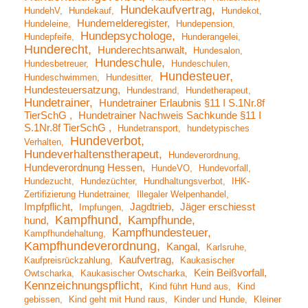
Hundekaufvertrag
HundehV
Hundekauf
Hundekot
Hundemelderegister
Hundeleine
Hundepension
Hundepsychologe
Hundepfeife
Hunderangelei
Hunderecht
Hunderechtsanwalt
Hundesalon
Hundeschule
Hundesbetreuer
Hundeschulen
Hundesteuer
Hundeschwimmen
Hundesitter
Hundesteuersatzung
Hundestrand
Hundetherapeut
Hundetrainer
Hundetrainer Erlaubnis §11 I S.1Nr.8f
TierSchG
Hundetrainer Nachweis Sachkunde §11 I
S.1Nr.8f TierSchG
Hundetransport
hundetypisches
Hundeverbot
Verhalten
Hundeverhaltenstherapeut
Hundeverordnung
Hundeverordnung Hessen
HundeVO
Hundevorfall
Hundezucht
Hundezüchter
Hundhaltungsverbot
IHK-
Zertifizierung Hundetrainer
Illegaler Welpenhandel
Impfpflicht
Jagdtrieb
Jäger erschiesst
Impfungen
Kampfhund
Kampfhunde
hund
Kampfhundesteuer
Kampfhundehaltung
Kampfhundeverordnung
Kangal
Karlsruhe
Kaufvertrag
Kaufpreisrückzahlung
Kaukasischer
Kein Beißvorfall
Owtscharka
Kaukasischer Owtscharka
Kennzeichnungspflicht
Kind führt Hund aus
Kind
gebissen
Kind geht mit Hund raus
Kinder und Hunde
Kleiner