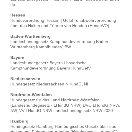
rlp
Hessen
Hundeverordnung Hessen | Gefahrenabwehrverordnung
über das Halten und Führen von Hunden (HundeVO)
Baden-Württemberg
Landeshundegesetz Kampfhundeverordnung Baden-
Württemberg KampfhundeV, BW
Bayern
Landeshundegesetz Bayern / bayerische
Kampfhundeverordnung Bayern HundGefV
Niedersachsen
Hundegesetz Niedersachsen NHundG, NI
Nordrhein-Westfalen
Hundegesetz für das Land Nordrhein-Westfalen
(Landeshundegesetz - LHundG NRW) DVO LHundG NRW,
NW, VV LHundG NRW Landeshundegesetz NRW 2020
Hamburg
Hundegesetz Hamburg Hamburgisches Gesetz über das
Halten und Führen von Hunden (Hundegesetz - HundeG)