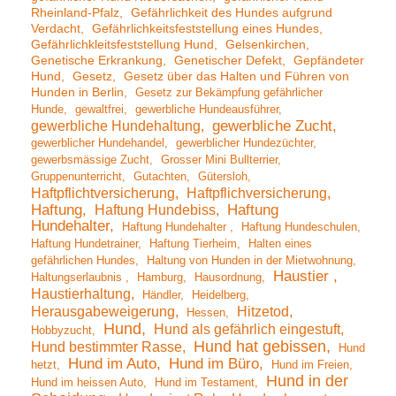
Rheinland-Pfalz
Gefährlichkeit des Hundes aufgrund
Verdacht
Gefährlichkeitsfeststellung eines Hundes
Gefährlichkleitsfeststellung Hund
Gelsenkirchen
Genetische Erkrankung
Genetischer Defekt
Gepfändeter
Hund
Gesetz
Gesetz über das Halten und Führen von
Hunden in Berlin
Gesetz zur Bekämpfung gefährlicher
Hunde
gewaltfrei
gewerbliche Hundeausführer
gewerbliche Hundehaltung
gewerbliche Zucht
gewerblicher Hundehandel
gewerblicher Hundezüchter
gewerbsmässige Zucht
Grosser Mini Bullterrier
Gruppenunterricht
Gutachten
Gütersloh
Haftpflichtversicherung
Haftpflichversicherung
Haftung
Haftung Hundebiss
Haftung
Hundehalter
Haftung Hundehalter
Haftung Hundeschulen
Haftung Hundetrainer
Haftung Tierheim
Halten eines
gefährlichen Hundes
Haltung von Hunden in der Mietwohnung
Haustier
Haltungserlaubnis
Hamburg
Hausordnung
Haustierhaltung
Händler
Heidelberg
Herausgabeweigerung
Hitzetod
Hessen
Hund
Hund als gefährlich eingestuft
Hobbyzucht
Hund hat gebissen
Hund bestimmter Rasse
Hund
Hund im Auto
Hund im Büro
hetzt
Hund im Freien
Hund in der
Hund im heissen Auto
Hund im Testament