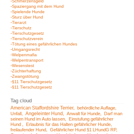
Schmerzensgeld
Spaziergang mit dem Hund
Spielende Hunde
Sturz über Hund
Tierarzt
Tierschutz
Tierschutzgesetz
Tierschutzverein
Tötung eines gefährlichen Hundes
Umgangsrecht
Welpenmafia
Welpentransport
Wesenstest
Züchterhaftung
Zwangstötung
§11 Tierschutzgesetz
§11 Tierschutzgesetz
American Staffordshire Terrier
behördliche Auflage
Angeleinter Hund
Unfall
Anwalt für Hunde
Darf man
seinen Hund im Auto lassen
Einstufung gefährlicher
Hund
Erlaubnis für das Halten gefährlicher Hunde
freilaufender Hund
Gefährlicher Hund §1 LHundG RP