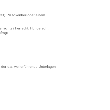
walt) RA Ackenheil oder einem
rechts (Tierrecht, Hunderecht,
fragt.
 der u.a. weiterführende Unterlagen