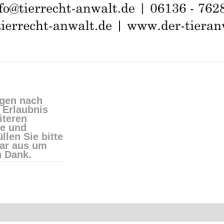
lgen nach
 Erlaubnis
iteren
re und
llen Sie bitte
ar aus um
n Dank.