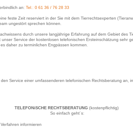
rbindlich an:
Tel.: 0 61 36 / 76 28 33
ne feste Zeit reserviert in der Sie mit dem Tierrechtsexperten (Tieran
Team ungestört sprechen können.
hwissens durch unsere langjährige Erfahrung auf dem Gebiet des Tier
t unser Service der kostenlosen telefonischen Ersteinschätzung sehr ge
 es daher zu terminlichen Engpässen kommen.
h den Service einer umfassenderen telefonischen Rechtsberatung an, in
TELEFONiSCHE RECHTSBERATUNG
(kostenpflichtig)
So einfach geht´s:
 Verfahren informieren