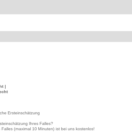
t |
recht
sche Ersteinschätzung
rsteinschätzung Ihres Falles?
 Falles (maximal 10 Minuten) ist bei uns kostenlos!