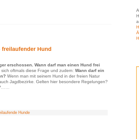
A
H
a
H
Ä
H
 freilaufender Hund
ger erschossen. Wann darf man einen Hund frei
t sich oftmals diese Frage und zudem:
Wann darf ein
en?
Wenn man mit seinem Hund in der freien Natur
 auch Jagdbezirke. Gelten hier besondere Regelungen?
?……
eilaufende Hunde