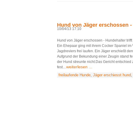
Hund von Jäger erschossen - 
10/04/13 17:10
Hund von Jäger erschossen - Hundehalter trifft
Ein Ehepaar ging mit ihrem Cocker Spaniel im 
Jagdreviers frei laufen. Ein Jäger erschießt de
Aufgrund der Bekundung einer Zeugin stand fest
der Hund streunte nicht.Das Gericht entschied 
weiterlesen ...
fest....
freilaufende Hunde
,
Jäger erschiesst hund