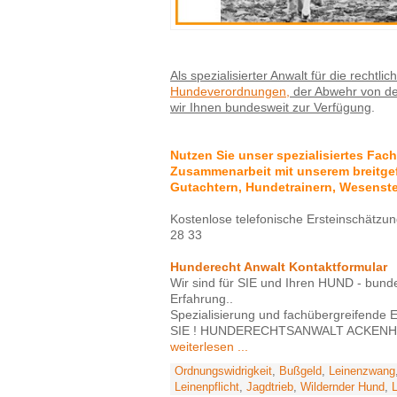
Als spezialisierter Anwalt für die rechtl
Hundeverordnungen,
der Abwehr von der
wir Ihnen bundesweit zur Verfügung
.
Nutzen Sie unser spezialisiertes Fac
Zusammenarbeit mit unserem breitgef
Gutachtern, Hundetrainern, Wesenste
Kostenlose telefonische Ersteinschätzun
28 33
Hunderecht Anwalt Kontaktformular
Wir sind für SIE und Ihren HUND - bundes
Erfahrung..
Spezialisierung und fachübergreifende 
SIE ! HUNDERECHTSANWALT ACKENH
weiterlesen ...
Ordnungswidrigkeit
,
Bußgeld
,
Leinenzwang
Leinenpflicht
,
Jagdtrieb
,
Wildernder Hund
,