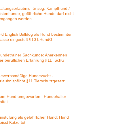
altungserlaubnis für sog. Kampfhund /
istenhunde, gefährliche Hunde darf nicht
mgangen werden
ld English Bulldog als Hund bestimmter
asse eingestuft §10 LHundG
undetrainer Sachkunde: Anerkennen
er beruflichen Erfahrung §11TSchG
ewerbsmäßige Hundezucht -
rlaubnispflicht §11 Tierschutzgesetz
om Hund umgeworfen | Hundehalter
aftet
instufung als gefährlicher Hund: Hund
eisst Katze tot