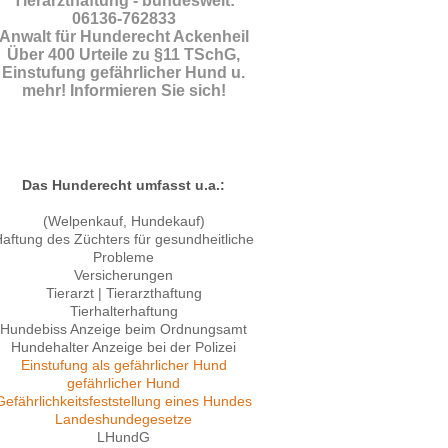
Tierarzthaftung - bundesweit:
06136-762833
Anwalt für Hunderecht Ackenheil
Über 400 Urteile zu §11 TSchG,
Einstufung gefährlicher Hund u.
mehr! Informieren Sie sich!
Das Hunderecht umfasst u.a.:
(Welpenkauf, Hundekauf)
aftung des Züchters für gesundheitliche
Probleme
Versicherungen
Tierarzt | Tierarzthaftung
Tierhalterhaftung
Hundebiss Anzeige beim Ordnungsamt
Hundehalter Anzeige bei der Polizei
Einstufung als gefährlicher Hund
gefährlicher Hund
Gefährlichkeitsfeststellung eines Hundes
Landeshundegesetze
LHundG