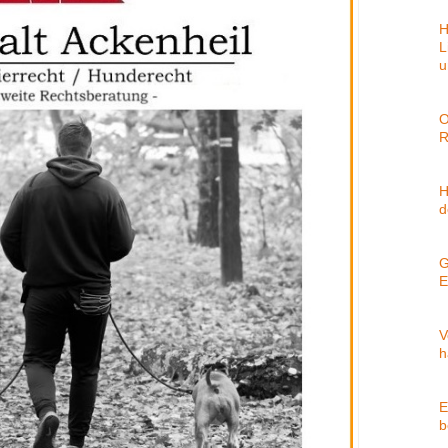
H
L
u
O
R
H
d
G
E
V
h
E
b