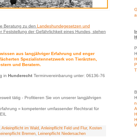
G
a
iche Beratung zu den
Landeshundegesetzen und
I
 Feststellung der Gefährlichkeit eines Hundes, stehen
H
P
H
hwissen aus langjähriger Erfahrung und enger
H
ächerten Spezialistennetzwerk von Tierärzten,
P
stern und Beratern.
T
g in
Hunderecht
Terminvereinbarung unter: 06136-76
B
H
weit tätig - Profitieren Sie von unserer langjährigen
n
A
Erfahrung = kompetenter umfassender Rechtsrat für
H
EIL
H
W
,
Anleinpflicht im Wald
,
Anleinpflicht Feld und Flur
,
Kosten
Leinenpflicht Bremen
,
Leinenpflicht Niedersachen