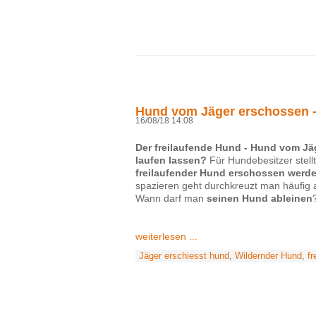
Hund vom Jäger erschossen -
16/08/18 14:08
Der freilaufende Hund - Hund vom Jä
laufen lassen?
Für Hundebesitzer stell
freilaufender Hund erschossen werd
spazieren geht durchkreuzt man häufig
Wann darf man
seinen Hund ableinen
weiterlesen ...
Jäger erschiesst hund
,
Wildernder Hund
,
fr