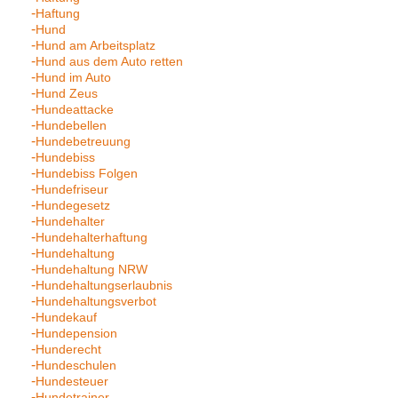
Haftung
Hund
Hund am Arbeitsplatz
Hund aus dem Auto retten
Hund im Auto
Hund Zeus
Hundeattacke
Hundebellen
Hundebetreuung
Hundebiss
Hundebiss Folgen
Hundefriseur
Hundegesetz
Hundehalter
Hundehalterhaftung
Hundehaltung
Hundehaltung NRW
Hundehaltungserlaubnis
Hundehaltungsverbot
Hundekauf
Hundepension
Hunderecht
Hundeschulen
Hundesteuer
Hundetrainer