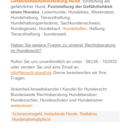
Gefährlichkeitsfeststellung Hund
, Einstufung als
gefährlicher Hund,
Feststellung der Gefährlichkeit
eines Hundes
, Listenhunde, Hundebiss, Wesenstest,
Hundehaltung, Tierarzthaftung,
Hundehaltungserlaubnis, Sachkundenachweis,
Hundegesetz, Hundekauf,
Hundebellen
, Haftung,
Tierarzthaftung - bundesweit
Haben Sie weitere Fragen zu unserer Rechtsberatung
im Hunderecht?
Rufen Sie uns unverbindlich an unter : 06136 - 762833
oder senden Sie und eine Email an
Gerne beantworten wir Ihre
info@tierrecht-anwalt.de
.
Fragen.
Ackenheil Anwaltskanzlei / Kanzlei für Hunderecht
Bundesweite Rechtsberatung Hundebesitzer,
Hundezüchter, Hundeschulen und Hundetrainer
weiterlesen ...
Schmerzensgeld
,
freilaufende Hunde
,
Radfahrer
,
Hundehalterhaftpflicht