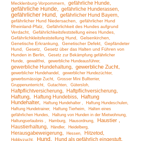
gefährliche Hunde
Mecklenburg-Vorpommern
gefährliche Hunde
gefährliche Hunderassen
gefährlicher Hund
gefährlicher Hund Bayern
gefährlicher Hund Niedersachen
gefährlicher Hund
Rheinland-Pfalz
Gefährlichkeit des Hundes aufgrund
Verdacht
Gefährlichkeitsfeststellung eines Hundes
Gefährlichkleitsfeststellung Hund
Gelsenkirchen
Genetische Erkrankung
Genetischer Defekt
Gepfändeter
Hund
Gesetz
Gesetz über das Halten und Führen von
Hunden in Berlin
Gesetz zur Bekämpfung gefährlicher
Hunde
gewaltfrei
gewerbliche Hundeausführer
gewerbliche Hundehaltung
gewerbliche Zucht
gewerblicher Hundehandel
gewerblicher Hundezüchter
gewerbsmässige Zucht
Grosser Mini Bullterrier
Gruppenunterricht
Gutachten
Gütersloh
Haftpflichtversicherung
Haftpflichversicherung
Haftung
Haftung Hundebiss
Haftung
Hundehalter
Haftung Hundehalter
Haftung Hundeschulen
Haftung Hundetrainer
Haftung Tierheim
Halten eines
gefährlichen Hundes
Haltung von Hunden in der Mietwohnung
Haustier
Haltungserlaubnis
Hamburg
Hausordnung
Haustierhaltung
Händler
Heidelberg
Herausgabeweigerung
Hitzetod
Hessen
Hund
Hund als gefährlich eingestuft
Hobbyzucht