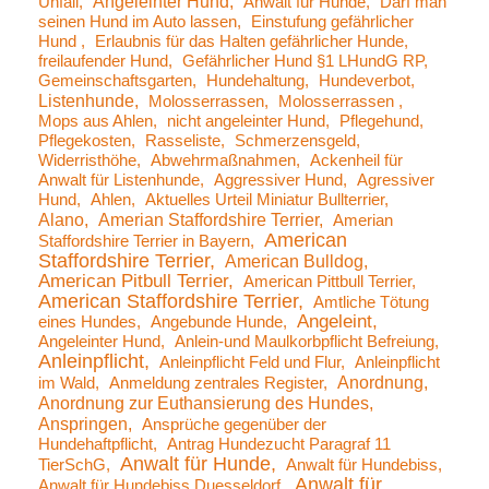
Angeleinter Hund
Unfall
Anwalt für Hunde
Darf man
seinen Hund im Auto lassen
Einstufung gefährlicher
Hund
Erlaubnis für das Halten gefährlicher Hunde
freilaufender Hund
Gefährlicher Hund §1 LHundG RP
Gemeinschaftsgarten
Hundehaltung
Hundeverbot
Listenhunde
Molosserrassen
Molosserrassen
Mops aus Ahlen
nicht angeleinter Hund
Pflegehund
Pflegekosten
Rasseliste
Schmerzensgeld
Widerristhöhe
Abwehrmaßnahmen
Ackenheil für
Anwalt für Listenhunde
Aggressiver Hund
Agressiver
Hund
Ahlen
Aktuelles Urteil Miniatur Bullterrier
Alano
Amerian Staffordshire Terrier
Amerian
American
Staffordshire Terrier in Bayern
Staffordshire Terrier
American Bulldog
American Pitbull Terrier
American Pittbull Terrier
American Staffordshire Terrier
Amtliche Tötung
Angeleint
eines Hundes
Angebunde Hunde
Angeleinter Hund
Anlein-und Maulkorbpflicht Befreiung
Anleinpflicht
Anleinpflicht Feld und Flur
Anleinpflicht
Anordnung
im Wald
Anmeldung zentrales Register
Anordnung zur Euthansierung des Hundes
Anspringen
Ansprüche gegenüber der
Hundehaftpflicht
Antrag Hundezucht Paragraf 11
Anwalt für Hunde
TierSchG
Anwalt für Hundebiss
Anwalt für
Anwalt für Hundebiss Duesseldorf