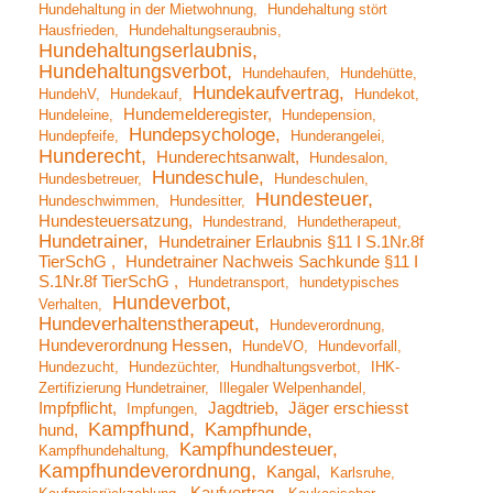
Hundehaltung in der Mietwohnung
Hundehaltung stört
Hausfrieden
Hundehaltungseraubnis
Hundehaltungserlaubnis
Hundehaltungsverbot
Hundehaufen
Hundehütte
Hundekaufvertrag
HundehV
Hundekauf
Hundekot
Hundemelderegister
Hundeleine
Hundepension
Hundepsychologe
Hundepfeife
Hunderangelei
Hunderecht
Hunderechtsanwalt
Hundesalon
Hundeschule
Hundesbetreuer
Hundeschulen
Hundesteuer
Hundeschwimmen
Hundesitter
Hundesteuersatzung
Hundestrand
Hundetherapeut
Hundetrainer
Hundetrainer Erlaubnis §11 I S.1Nr.8f
TierSchG
Hundetrainer Nachweis Sachkunde §11 I
S.1Nr.8f TierSchG
Hundetransport
hundetypisches
Hundeverbot
Verhalten
Hundeverhaltenstherapeut
Hundeverordnung
Hundeverordnung Hessen
HundeVO
Hundevorfall
Hundezucht
Hundezüchter
Hundhaltungsverbot
IHK-
Zertifizierung Hundetrainer
Illegaler Welpenhandel
Impfpflicht
Jagdtrieb
Jäger erschiesst
Impfungen
Kampfhund
Kampfhunde
hund
Kampfhundesteuer
Kampfhundehaltung
Kampfhundeverordnung
Kangal
Karlsruhe
Kaufvertrag