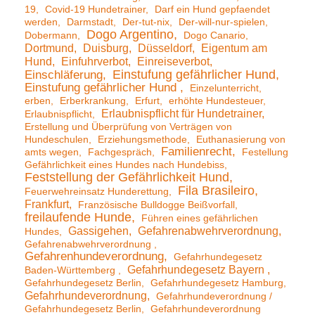
19
Covid-19 Hundetrainer
Darf ein Hund gepfaendet
werden
Darmstadt
Der-tut-nix
Der-will-nur-spielen
Dogo Argentino
Dobermann
Dogo Canario
Dortmund
Duisburg
Düsseldorf
Eigentum am
Hund
Einfuhrverbot
Einreiseverbot
Einstufung gefährlicher Hund
Einschläferung
Einstufung gefährlicher Hund
Einzelunterricht
erben
Erberkrankung
Erfurt
erhöhte Hundesteuer
Erlaubnispflicht für Hundetrainer
Erlaubnispflicht
Erstellung und Überprüfung von Verträgen von
Hundeschulen
Erziehungsmethode
Euthanasierung von
Familienrecht
amts wegen
Fachgespräch
Festellung
Gefährlichkeit eines Hundes nach Hundebiss
Feststellung der Gefährlichkeit Hund
Fila Brasileiro
Feuerwehreinsatz Hunderettung
Frankfurt
Französische Bulldogge Beißvorfall
freilaufende Hunde
Führen eines gefährlichen
Gassigehen
Gefahrenabwehrverordnung
Hundes
Gefahrenabwehrverordnung
Gefahrenhundeverordnung
Gefahrhundegesetz
Gefahrhundegesetz Bayern
Baden-Württemberg
Gefahrhundegesetz Berlin
Gefahrhundegesetz Hamburg
Gefahrhundeverordnung
Gefahrhundeverordnung /
Gefahrhundegesetz Berlin
Gefahrhundeverordnung