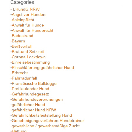
LHundG NRW
Angst vor Hunden
Anleinpflicht
Anwalt für Hunde
Anwalt für Hunderecht
Badestrand
Bayern
Beißvorfall
Brut-und Setzzeit
Corona Lockdown
Einreisebestimmung
Einschläferung gefährlicher Hund
Erbrecht
Fahrradunfall
Französische Bulldogge
Frei laufender Hund
Gefahrhundegesetz
Gefahrhundeverordnungen
gefährlicher Hund
gefährlicher Hund NRW
Gefährlichkeitsfeststellung Hund
Genehmigungsverfahren Hundetrainer
gewerbliche / gewerbsmäßige Zucht
Haftung