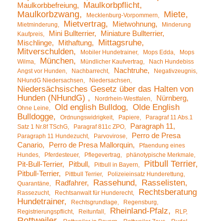
Maulkorbpflicht
Maulkorbbefreiung
Maulkorbzwang
Miete
Mecklenburg-Vorpommern
Mietvertrag
Mietwohnung
Mietminderung
Minderung
Mini Bullterrier
Miniature Bullterrier
Kaufpreis
Mittagsruhe
Mischlinge
Mithaftung
Mitverschulden
Mobiler Hundetrainer
Mops Edda
Mops
München
Wilma
Mündlicher Kaufvertrag
Nach Hundebiss
Nachtruhe
Angst vor Hunden
Nachbarrecht
Negativzeugnis
NHundG Niedersachsen
Niedersachsen
Niedersächsisches Gesetz über das Halten von
Hunden (NHundG)
Nürnberg
Nordrhein-Westfalen
Old english Bulldog
Olde English
Ohne Leine
Bulldogge
Ordnungswidrigkeit
Papiere
Paragraf 11 Abs.1
Paragraph 11
Satz 1 Nr.8f TSchG
Paragraf 811c ZPO
Perro de Presa
Paragraph 11 Hundezucht
Parvovirose
Canario
Perro de Presa Mallorquin
Pfaendung eines
Hundes
Pferdesteuer
Pflegevertrag
phänotypische Merkmale
Pitbull Terrier
Pit-Bull-Terrier
Pitbull
Pitbull in Bayern
Pitbull-Terrier
Pittbull Terrier
Polizeieinsatz Hunderettung
Rassehund
Rasselisten
Radfahrer
Quarantäne
Rechtsberatung
Rassezucht
Rechtsanwalt für Hunderecht
Hundetrainer
Rechtsgrundlage
Regensburg
Rheinland-Pfalz
Registrierungspflicht
Reitunfall
RLP
Rottweiler