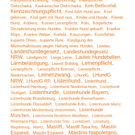
Kaufpreisrückzahlung
Kaukasischer
Kein Beißvorfall
Owtscharka
Kaukasischer Owtscharka
Kennzeichnungspflicht
Kind führt Hund aus
Kind
gebissen
Kind geht mit Hund raus
Kinder und Hunde
Kleiner
Hund
Koblenz
Kosten Leinenpflicht
Köln
Körperliche
Disziplinierung eines Hundes
Kranker Hund gekauft
Kranker
Mops
Kranker Welpe
Krefeld
Kreuzungen
Kunstfehler
kupierte Ohren
kupierte Rute
Kündigung des
Mietverhältnisses wegen Haltung eines Hundes
Landau
Landeshundegesetz
Landeshundegesetz
NRW
Lautes Hundebellen
Landgericht
Lange Leine
Leinenpflicht
Lärmbelästigung
Leavitt Bulldog
Leinenpflicht
Leinenpflicht Bremen
Leinenpflicht
Leinenzwang
LHundG
Niedersachen
LHundG
Listenhund
NRW
LHundG RP
Listenhund
Listenhund Hamburg
Listenhund Niedersachsen
Listenhund
Listenhunde
Listenhunde Bayern
Stuttgart
Listenhunde Brandenburg
Listenhunde Bremerhaven
Listenhunde Düsseldorf
Listenhunde Köln
Listenhunde Mainz
Listenhunde
Listenhunde Mecklenburg-Vorpommern
München
Listenhunde Nordrhein-Westfalen
Listenhunde
Rheinland-Pfalz
Listenhunde Trier
Lockdown
Lüneburg
Mastiff
Mastin
Mastiff Tosa Inu
Magdeburg
Mainz
Mastino Napoletano
Espanol
Mastin Espanol