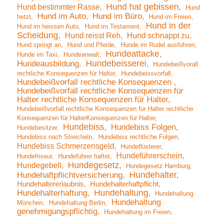
Hund hat gebissen
Hund bestimmter Rasse
Hund
Hund im Auto
Hund im Büro
hetzt
Hund im Freien
Hund in der
Hund im heissen Auto
Hund im Testament
Scheidung
Hund reisst Reh
Hund schnappt zu
Hund springt an
Hund und Pferde
Hunde im Rudel ausführen
Hundeattacke
Hunde im Taxi
Hundeanwalt
Hundebeisserei
Hundeausbildung
Hundebeißvorall
rechtliche Konsequenzen für Halter
Hundebeissvorfall
Hundebeißvorfall rechtliche Konsequenzen
Hundebeißvorfall rechtliche Konsequenzen für
Halter rechtliche Konsequenzen für Halter
Hundebeißvorfall rechtliche Konsequenzen für Halter rechtliche
Konsequenzen für HalterKonsequenzen für Halter
Hundebiss
Hundebiss Folgen
Hundebesitzer
Hundebiss nach Streicheln
Hundebiss rechtliche Folgen
Hundebiss Schmerzensgeld
Hundeflüsterer
Hundeführerschein
Hundefriseur
Hundeführer haftet
Hundegesetz
Hundegebell
Hundegesetz Hamburg
Hundehalter
Hundehaftpflichtversicherung
Hundehaltererlaubnis
Hundehalterhaftpflicht
Hundehaltung
Hundehalterhaftung
Hundehaltung
Hundehaltung
München
Hundehaltung Berlin
genehmigungspflichtig
Hundehaltung im Freien