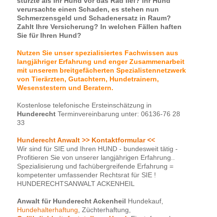
stürzte als Ihr Hund vor das Rad lief? Ihr Hund
verursachte einen Schaden, es stehen nun
Schmerzensgeld und Schadenersatz in Raum?
Zahlt Ihre Versicherung? In welchen Fällen haften
Sie für Ihren Hund?
Nutzen Sie unser spezialisiertes Fachwissen aus
langjähriger Erfahrung und enger Zusammenarbeit
mit unserem breitgefächerten Spezialistennetzwerk
von Tierärzten, Gutachtern, Hundetrainern,
Wesenstestern und Beratern.
Kostenlose telefonische Ersteinschätzung in
Hunderecht
Terminvereinbarung unter: 06136-76 28
33
Hunderecht Anwalt >> Kontaktformular <<
Wir sind für SIE und Ihren HUND - bundesweit tätig -
Profitieren Sie von unserer langjährigen Erfahrung..
Spezialisierung und fachübergreifende Erfahrung =
kompetenter umfassender Rechtsrat für SIE !
HUNDERECHTSANWALT ACKENHEIL
Anwalt für Hunderecht Ackenheil
Hundekauf,
Hundehalterhaftung
, Züchterhaftung,