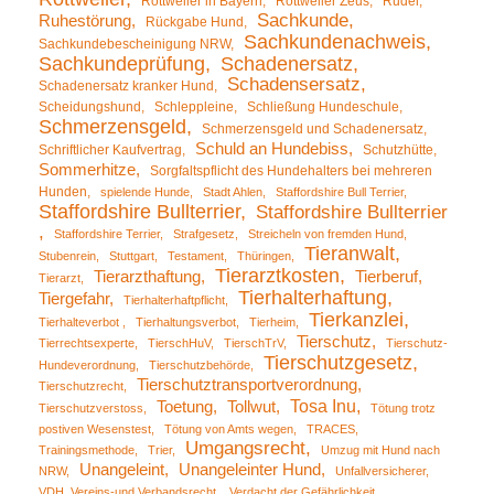
Rottweiler in Bayern
Rottweiler Zeus
Rudel
Sachkunde
Ruhestörung
Rückgabe Hund
Sachkundenachweis
Sachkundebescheinigung NRW
Sachkundeprüfung
Schadenersatz
Schadensersatz
Schadenersatz kranker Hund
Scheidungshund
Schleppleine
Schließung Hundeschule
Schmerzensgeld
Schmerzensgeld und Schadenersatz
Schuld an Hundebiss
Schriftlicher Kaufvertrag
Schutzhütte
Sommerhitze
Sorgfaltspflicht des Hundehalters bei mehreren
Hunden
spielende Hunde
Stadt Ahlen
Staffordshire Bull Terrier
Staffordshire Bullterrier
Staffordshire Bullterrier
Staffordshire Terrier
Strafgesetz
Streicheln von fremden Hund
Tieranwalt
Stubenrein
Stuttgart
Testament
Thüringen
Tierarztkosten
Tierarzthaftung
Tierberuf
Tierarzt
Tierhalterhaftung
Tiergefahr
Tierhalterhaftpflicht
Tierkanzlei
Tierhalteverbot
Tierhaltungsverbot
Tierheim
Tierschutz
Tierrechtsexperte
TierschHuV
TierschTrV
Tierschutz-
Tierschutzgesetz
Hundeverordnung
Tierschutzbehörde
Tierschutztransportverordnung
Tierschutzrecht
Tosa Inu
Toetung
Tollwut
Tierschutzverstoss
Tötung trotz
postiven Wesenstest
Tötung von Amts wegen
TRACES
Umgangsrecht
Trainingsmethode
Trier
Umzug mit Hund nach
Unangeleint
Unangeleinter Hund
NRW
Unfallversicherer
VDH, Vereins-und Verbandsrecht
Verdacht der Gefährlichkeit