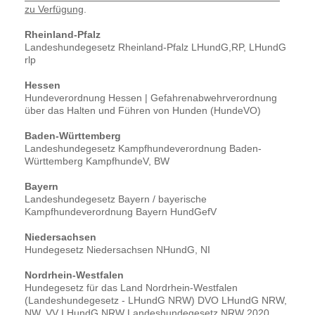
zu Verfügung
.
Rheinland-Pfalz
Landeshundegesetz Rheinland-Pfalz LHundG,RP, LHundG
rlp
Hessen
Hundeverordnung Hessen | Gefahrenabwehrverordnung
über das Halten und Führen von Hunden (HundeVO)
Baden-Württemberg
Landeshundegesetz Kampfhundeverordnung Baden-
Württemberg KampfhundeV, BW
Bayern
Landeshundegesetz Bayern / bayerische
Kampfhundeverordnung Bayern HundGefV
Niedersachsen
Hundegesetz Niedersachsen NHundG, NI
Nordrhein-Westfalen
Hundegesetz für das Land Nordrhein-Westfalen
(Landeshundegesetz - LHundG NRW) DVO LHundG NRW,
NW, VV LHundG NRW Landeshundegesetz NRW 2020