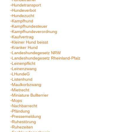
Hundetransport
Hundeverbot
Hundezucht
Kampfhund
Kampfhundesteuer
Kampfhundeverordnung
Kaufvertrag
Kleiner Hund beisst
Kranker Hund
Landeshundegesetz NRW
Landeshundegesetz Rheinland-Pfalz
Leinenpflicht
Leinenzwang
LHundeG
Listenhund
Maulkorbzwang
Mietrecht
Miniature Bullterrier
Mops
Nachbarrecht
Pfändung
Pressemeldung
Ruhestörung
Ruhezeiten