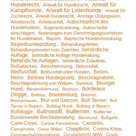
Hunderecht
Anwalt für
Anwalt für Hundezucht
Kampfhunde
Anwalt für Listenhunde
Anwalt für
Zuchtrecht
Anwalt Hunderecht
Anzeige Ordungsamt
Aufsichtspflicht des
Arbeitsrecht
Arbeitsunfall
Hundehalters
Augenerkrankung
Autoscheibe
einschlagen
Änderungen zum Genehmigungsverfahren
für Hundetrainer
Bayern
Bayrische Hundeverordnung
Begleithundeprüfung
Behandlungsfehler
behördliche
Behandlungskosten vom Zuechter
Auflage
behördliche Auflage Hundehaltung
Behördliche Auflagen
behördliche Erlaubnis
Beißattacken
Beisshemmung
Beissunfall
Beißvorfall
Bellen
Beißvorfall unter Hunden
Berlin
Berliner Hundegesetz
Beschlagnahme
Bissiger
Beschlagnahmung von Welpen
Bielefeld
Bordeaux
Hund
Blindenführhund
Bochum
Dogge
Brandenburg
Bottrop
Bremen
Brut und Setzzeit
Bull Terrier
Bremerhaven
Bull
Terrier in Bayern
Bulldog Hund
Bulldog in Bayern
Bullmastiff
Bullterrier
Bulldogge
Bullterrier
Bundesweite Rechtsberatung
Bürohund
Bußgeld
Cane Corso
Canismix
Canine Parvovirose
Chippflicht
Corona Krise
Canophobie
Cesar Millan
Coronaschutzverordnung
CoronaSchVO NRW
Covid-