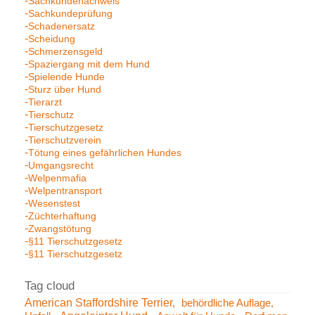
Sachkundenachweis
Sachkundeprüfung
Schadenersatz
Scheidung
Schmerzensgeld
Spaziergang mit dem Hund
Spielende Hunde
Sturz über Hund
Tierarzt
Tierschutz
Tierschutzgesetz
Tierschutzverein
Tötung eines gefährlichen Hundes
Umgangsrecht
Welpenmafia
Welpentransport
Wesenstest
Züchterhaftung
Zwangstötung
§11 Tierschutzgesetz
§11 Tierschutzgesetz
American Staffordshire Terrier
behördliche Auflage