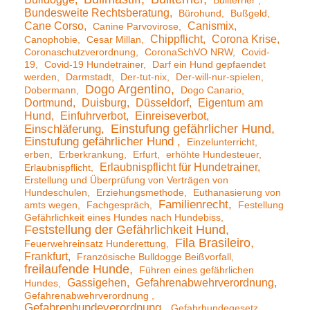
Bullterrier
Bundesweite Rechtsberatung
Bürohund
Bußgeld
Cane Corso
Canismix
Canine Parvovirose
Chippflicht
Corona Krise
Canophobie
Cesar Millan
Coronaschutzverordnung
CoronaSchVO NRW
Covid-
19
Covid-19 Hundetrainer
Darf ein Hund gepfaendet
werden
Darmstadt
Der-tut-nix
Der-will-nur-spielen
Dogo Argentino
Dobermann
Dogo Canario
Dortmund
Duisburg
Düsseldorf
Eigentum am
Hund
Einfuhrverbot
Einreiseverbot
Einstufung gefährlicher Hund
Einschläferung
Einstufung gefährlicher Hund
Einzelunterricht
erben
Erberkrankung
Erfurt
erhöhte Hundesteuer
Erlaubnispflicht für Hundetrainer
Erlaubnispflicht
Erstellung und Überprüfung von Verträgen von
Hundeschulen
Erziehungsmethode
Euthanasierung von
Familienrecht
amts wegen
Fachgespräch
Festellung
Gefährlichkeit eines Hundes nach Hundebiss
Feststellung der Gefährlichkeit Hund
Fila Brasileiro
Feuerwehreinsatz Hunderettung
Frankfurt
Französische Bulldogge Beißvorfall
freilaufende Hunde
Führen eines gefährlichen
Gassigehen
Gefahrenabwehrverordnung
Hundes
Gefahrenabwehrverordnung
Gefahrenhundeverordnung
Gefahrhundegesetz