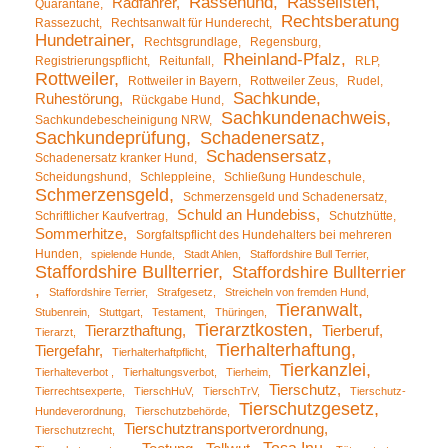
Rassehund
Rasselisten
Radfahrer
Quarantäne
Rechtsberatung
Rassezucht
Rechtsanwalt für Hunderecht
Hundetrainer
Rechtsgrundlage
Regensburg
Rheinland-Pfalz
Registrierungspflicht
Reitunfall
RLP
Rottweiler
Rottweiler in Bayern
Rottweiler Zeus
Rudel
Sachkunde
Ruhestörung
Rückgabe Hund
Sachkundenachweis
Sachkundebescheinigung NRW
Sachkundeprüfung
Schadenersatz
Schadensersatz
Schadenersatz kranker Hund
Scheidungshund
Schleppleine
Schließung Hundeschule
Schmerzensgeld
Schmerzensgeld und Schadenersatz
Schuld an Hundebiss
Schriftlicher Kaufvertrag
Schutzhütte
Sommerhitze
Sorgfaltspflicht des Hundehalters bei mehreren
Hunden
spielende Hunde
Stadt Ahlen
Staffordshire Bull Terrier
Staffordshire Bullterrier
Staffordshire Bullterrier
Staffordshire Terrier
Strafgesetz
Streicheln von fremden Hund
Tieranwalt
Stubenrein
Stuttgart
Testament
Thüringen
Tierarztkosten
Tierarzthaftung
Tierberuf
Tierarzt
Tierhalterhaftung
Tiergefahr
Tierhalterhaftpflicht
Tierkanzlei
Tierhalteverbot
Tierhaltungsverbot
Tierheim
Tierschutz
Tierrechtsexperte
TierschHuV
TierschTrV
Tierschutz-
Tierschutzgesetz
Hundeverordnung
Tierschutzbehörde
Tierschutztransportverordnung
Tierschutzrecht