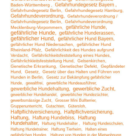
Gefahrhundegesetz Bayern
Baden-Württemberg
Gefahrhundegesetz Berlin
Gefahrhundegesetz Hamburg
Gefahrhundeverordnung
Gefahrhundeverordnung /
Gefahrhundegesetz Berlin
Gefahrhundeverordnung
gefährliche Hunde
Mecklenburg-Vorpommern
gefährliche Hunde
gefährliche Hunderassen
gefährlicher Hund
gefährlicher Hund Bayern
gefährlicher Hund Niedersachen
gefährlicher Hund
Rheinland-Pfalz
Gefährlichkeit des Hundes aufgrund
Verdacht
Gefährlichkeitsfeststellung eines Hundes
Gefährlichkleitsfeststellung Hund
Gelsenkirchen
Genetische Erkrankung
Genetischer Defekt
Gepfändeter
Hund
Gesetz
Gesetz über das Halten und Führen von
Hunden in Berlin
Gesetz zur Bekämpfung gefährlicher
Hunde
gewaltfrei
gewerbliche Hundeausführer
gewerbliche Hundehaltung
gewerbliche Zucht
gewerblicher Hundehandel
gewerblicher Hundezüchter
gewerbsmässige Zucht
Grosser Mini Bullterrier
Gruppenunterricht
Gutachten
Gütersloh
Haftpflichtversicherung
Haftpflichversicherung
Haftung
Haftung Hundebiss
Haftung
Hundehalter
Haftung Hundehalter
Haftung Hundeschulen
Haftung Hundetrainer
Haftung Tierheim
Halten eines
gefährlichen Hundes
Haltung von Hunden in der Mietwohnung