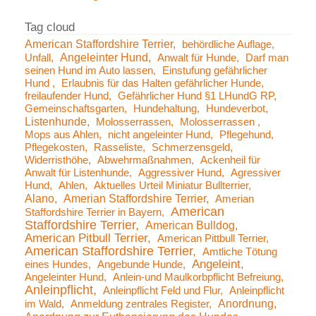
American Staffordshire Terrier
behördliche Auflage
Angeleinter Hund
Unfall
Anwalt für Hunde
Darf man
seinen Hund im Auto lassen
Einstufung gefährlicher
Hund
Erlaubnis für das Halten gefährlicher Hunde
freilaufender Hund
Gefährlicher Hund §1 LHundG RP
Gemeinschaftsgarten
Hundehaltung
Hundeverbot
Listenhunde
Molosserrassen
Molosserrassen
Mops aus Ahlen
nicht angeleinter Hund
Pflegehund
Pflegekosten
Rasseliste
Schmerzensgeld
Widerristhöhe
Abwehrmaßnahmen
Ackenheil für
Anwalt für Listenhunde
Aggressiver Hund
Agressiver
Hund
Ahlen
Aktuelles Urteil Miniatur Bullterrier
Alano
Amerian Staffordshire Terrier
Amerian
American
Staffordshire Terrier in Bayern
Staffordshire Terrier
American Bulldog
American Pitbull Terrier
American Pittbull Terrier
American Staffordshire Terrier
Amtliche Tötung
Angeleint
eines Hundes
Angebunde Hunde
Angeleinter Hund
Anlein-und Maulkorbpflicht Befreiung
Anleinpflicht
Anleinpflicht Feld und Flur
Anleinpflicht
Anordnung
im Wald
Anmeldung zentrales Register