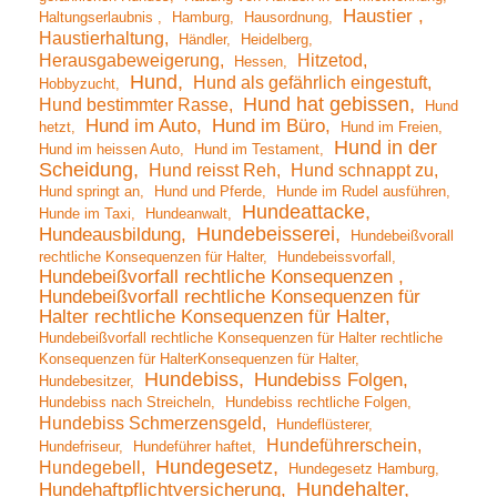
Haustier
Haltungserlaubnis
Hamburg
Hausordnung
Haustierhaltung
Händler
Heidelberg
Herausgabeweigerung
Hitzetod
Hessen
Hund
Hund als gefährlich eingestuft
Hobbyzucht
Hund hat gebissen
Hund bestimmter Rasse
Hund
Hund im Auto
Hund im Büro
hetzt
Hund im Freien
Hund in der
Hund im heissen Auto
Hund im Testament
Scheidung
Hund reisst Reh
Hund schnappt zu
Hund springt an
Hund und Pferde
Hunde im Rudel ausführen
Hundeattacke
Hunde im Taxi
Hundeanwalt
Hundebeisserei
Hundeausbildung
Hundebeißvorall
rechtliche Konsequenzen für Halter
Hundebeissvorfall
Hundebeißvorfall rechtliche Konsequenzen
Hundebeißvorfall rechtliche Konsequenzen für
Halter rechtliche Konsequenzen für Halter
Hundebeißvorfall rechtliche Konsequenzen für Halter rechtliche
Konsequenzen für HalterKonsequenzen für Halter
Hundebiss
Hundebiss Folgen
Hundebesitzer
Hundebiss nach Streicheln
Hundebiss rechtliche Folgen
Hundebiss Schmerzensgeld
Hundeflüsterer
Hundeführerschein
Hundefriseur
Hundeführer haftet
Hundegesetz
Hundegebell
Hundegesetz Hamburg
Hundehalter
Hundehaftpflichtversicherung