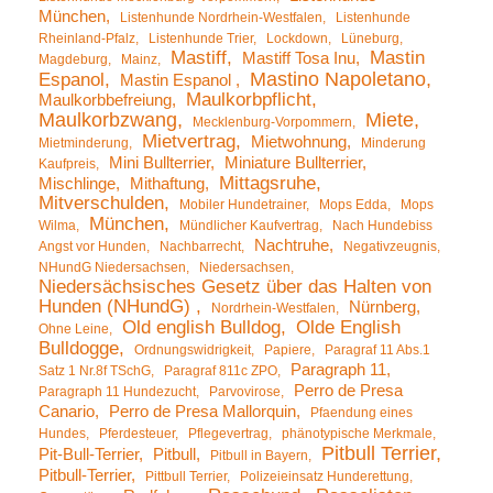
München
Listenhunde Nordrhein-Westfalen
Listenhunde
Rheinland-Pfalz
Listenhunde Trier
Lockdown
Lüneburg
Mastiff
Mastin
Mastiff Tosa Inu
Magdeburg
Mainz
Mastino Napoletano
Espanol
Mastin Espanol
Maulkorbpflicht
Maulkorbbefreiung
Maulkorbzwang
Miete
Mecklenburg-Vorpommern
Mietvertrag
Mietwohnung
Mietminderung
Minderung
Mini Bullterrier
Miniature Bullterrier
Kaufpreis
Mittagsruhe
Mischlinge
Mithaftung
Mitverschulden
Mobiler Hundetrainer
Mops Edda
Mops
München
Wilma
Mündlicher Kaufvertrag
Nach Hundebiss
Nachtruhe
Angst vor Hunden
Nachbarrecht
Negativzeugnis
NHundG Niedersachsen
Niedersachsen
Niedersächsisches Gesetz über das Halten von
Hunden (NHundG)
Nürnberg
Nordrhein-Westfalen
Old english Bulldog
Olde English
Ohne Leine
Bulldogge
Ordnungswidrigkeit
Papiere
Paragraf 11 Abs.1
Paragraph 11
Satz 1 Nr.8f TSchG
Paragraf 811c ZPO
Perro de Presa
Paragraph 11 Hundezucht
Parvovirose
Canario
Perro de Presa Mallorquin
Pfaendung eines
Hundes
Pferdesteuer
Pflegevertrag
phänotypische Merkmale
Pitbull Terrier
Pit-Bull-Terrier
Pitbull
Pitbull in Bayern
Pitbull-Terrier
Pittbull Terrier
Polizeieinsatz Hunderettung