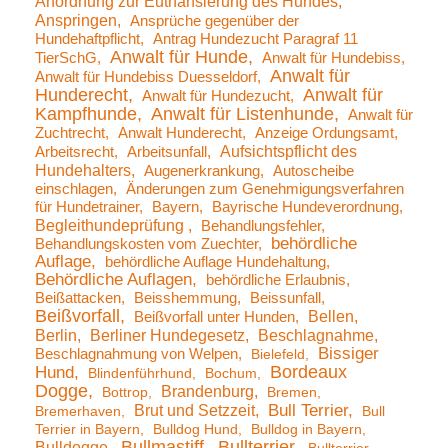
Anordnung zur Euthansierung des Hundes
Anspringen
Ansprüche gegenüber der
Hundehaftpflicht
Antrag Hundezucht Paragraf 11
Anwalt für Hunde
TierSchG
Anwalt für Hundebiss
Anwalt für
Anwalt für Hundebiss Duesseldorf
Hunderecht
Anwalt für
Anwalt für Hundezucht
Kampfhunde
Anwalt für Listenhunde
Anwalt für
Zuchtrecht
Anwalt Hunderecht
Anzeige Ordungsamt
Aufsichtspflicht des
Arbeitsrecht
Arbeitsunfall
Hundehalters
Augenerkrankung
Autoscheibe
einschlagen
Änderungen zum Genehmigungsverfahren
für Hundetrainer
Bayern
Bayrische Hundeverordnung
Begleithundeprüfung
Behandlungsfehler
behördliche
Behandlungskosten vom Zuechter
Auflage
behördliche Auflage Hundehaltung
Behördliche Auflagen
behördliche Erlaubnis
Beißattacken
Beisshemmung
Beissunfall
Beißvorfall
Bellen
Beißvorfall unter Hunden
Berlin
Berliner Hundegesetz
Beschlagnahme
Bissiger
Beschlagnahmung von Welpen
Bielefeld
Bordeaux
Hund
Blindenführhund
Bochum
Dogge
Brandenburg
Bottrop
Bremen
Brut und Setzzeit
Bull Terrier
Bremerhaven
Bull
Terrier in Bayern
Bulldog Hund
Bulldog in Bayern
Bullmastiff
Bullterrier
Bulldogge