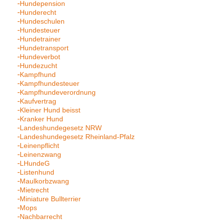
Hundepension
Hunderecht
Hundeschulen
Hundesteuer
Hundetrainer
Hundetransport
Hundeverbot
Hundezucht
Kampfhund
Kampfhundesteuer
Kampfhundeverordnung
Kaufvertrag
Kleiner Hund beisst
Kranker Hund
Landeshundegesetz NRW
Landeshundegesetz Rheinland-Pfalz
Leinenpflicht
Leinenzwang
LHundeG
Listenhund
Maulkorbzwang
Mietrecht
Miniature Bullterrier
Mops
Nachbarrecht