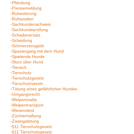
Pfändung
Pressemeldung
Ruhestörung
Ruhezeiten
Sachkundenachweis
Sachkundeprüfung
Schadenersatz
Scheidung
Schmerzensgeld
Spaziergang mit dem Hund
Spielende Hunde
Sturz über Hund
Tierarzt
Tierschutz
Tierschutzgesetz
Tierschutzverein
Tötung eines gefährlichen Hundes
Umgangsrecht
Welpenmafia
Welpentransport
Wesenstest
Züchterhaftung
Zwangstötung
§11 Tierschutzgesetz
§11 Tierschutzgesetz