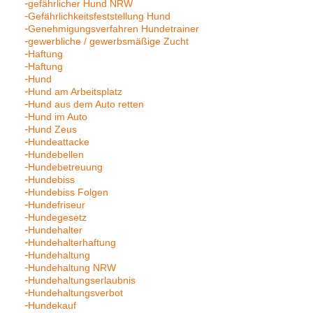
gefährlicher Hund NRW
Gefährlichkeitsfeststellung Hund
Genehmigungsverfahren Hundetrainer
gewerbliche / gewerbsmäßige Zucht
Haftung
Haftung
Hund
Hund am Arbeitsplatz
Hund aus dem Auto retten
Hund im Auto
Hund Zeus
Hundeattacke
Hundebellen
Hundebetreuung
Hundebiss
Hundebiss Folgen
Hundefriseur
Hundegesetz
Hundehalter
Hundehalterhaftung
Hundehaltung
Hundehaltung NRW
Hundehaltungserlaubnis
Hundehaltungsverbot
Hundekauf