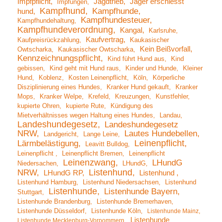
Impfpflicht
Jagdtrieb
Jäger erschiesst
Impfungen
Kampfhund
Kampfhunde
hund
Kampfhundesteuer
Kampfhundehaltung
Kampfhundeverordnung
Kangal
Karlsruhe
Kaufvertrag
Kaufpreisrückzahlung
Kaukasischer
Kein Beißvorfall
Owtscharka
Kaukasischer Owtscharka
Kennzeichnungspflicht
Kind führt Hund aus
Kind
gebissen
Kind geht mit Hund raus
Kinder und Hunde
Kleiner
Hund
Koblenz
Kosten Leinenpflicht
Köln
Körperliche
Disziplinierung eines Hundes
Kranker Hund gekauft
Kranker
Mops
Kranker Welpe
Krefeld
Kreuzungen
Kunstfehler
kupierte Ohren
kupierte Rute
Kündigung des
Mietverhältnisses wegen Haltung eines Hundes
Landau
Landeshundegesetz
Landeshundegesetz
NRW
Lautes Hundebellen
Landgericht
Lange Leine
Leinenpflicht
Lärmbelästigung
Leavitt Bulldog
Leinenpflicht
Leinenpflicht Bremen
Leinenpflicht
Leinenzwang
LHundG
Niedersachen
LHundG
Listenhund
NRW
LHundG RP
Listenhund
Listenhund Hamburg
Listenhund Niedersachsen
Listenhund
Listenhunde
Listenhunde Bayern
Stuttgart
Listenhunde Brandenburg
Listenhunde Bremerhaven
Listenhunde Düsseldorf
Listenhunde Köln
Listenhunde Mainz
Listenhunde
Listenhunde Mecklenburg-Vorpommern