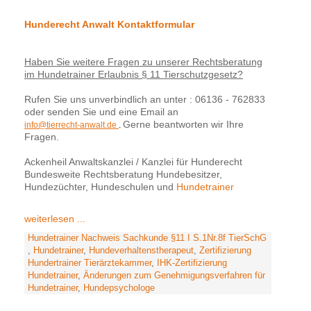
Hunderecht Anwalt Kontaktformular
Haben Sie weitere Fragen zu unserer Rechtsberatung
im Hundetrainer Erlaubnis § 11 Tierschutzgesetz?
Rufen Sie uns unverbindlich an unter : 06136 - 762833
oder senden Sie und eine Email an
Gerne beantworten wir Ihre
info@tierrecht-anwalt.de
.
Fragen.
Ackenheil Anwaltskanzlei / Kanzlei für Hunderecht
Bundesweite Rechtsberatung Hundebesitzer,
Hundezüchter, Hundeschulen und
Hundetrainer
weiterlesen ...
Hundetrainer Nachweis Sachkunde §11 I S.1Nr.8f TierSchG
,
Hundetrainer
,
Hundeverhaltenstherapeut
,
Zertifizierung
Hundertrainer Tierärztekammer
,
IHK-Zertifizierung
Hundetrainer
,
Änderungen zum Genehmigungsverfahren für
Hundetrainer
,
Hundepsychologe