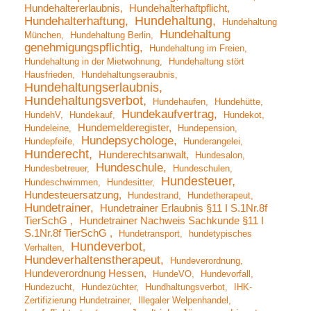
Hundehaltererlaubnis
Hundehalterhaftpflicht
Hundehaltung
Hundehalterhaftung
Hundehaltung
Hundehaltung
München
Hundehaltung Berlin
genehmigungspflichtig
Hundehaltung im Freien
Hundehaltung in der Mietwohnung
Hundehaltung stört
Hausfrieden
Hundehaltungseraubnis
Hundehaltungserlaubnis
Hundehaltungsverbot
Hundehaufen
Hundehütte
Hundekaufvertrag
HundehV
Hundekauf
Hundekot
Hundemelderegister
Hundeleine
Hundepension
Hundepsychologe
Hundepfeife
Hunderangelei
Hunderecht
Hunderechtsanwalt
Hundesalon
Hundeschule
Hundesbetreuer
Hundeschulen
Hundesteuer
Hundeschwimmen
Hundesitter
Hundesteuersatzung
Hundestrand
Hundetherapeut
Hundetrainer
Hundetrainer Erlaubnis §11 I S.1Nr.8f
TierSchG
Hundetrainer Nachweis Sachkunde §11 I
S.1Nr.8f TierSchG
Hundetransport
hundetypisches
Hundeverbot
Verhalten
Hundeverhaltenstherapeut
Hundeverordnung
Hundeverordnung Hessen
HundeVO
Hundevorfall
Hundezucht
Hundezüchter
Hundhaltungsverbot
IHK-
Zertifizierung Hundetrainer
Illegaler Welpenhandel