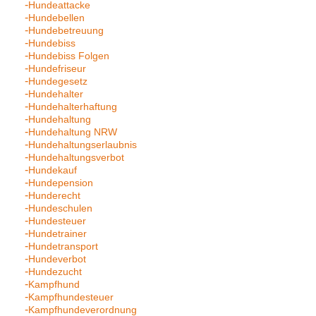
Hundeattacke
Hundebellen
Hundebetreuung
Hundebiss
Hundebiss Folgen
Hundefriseur
Hundegesetz
Hundehalter
Hundehalterhaftung
Hundehaltung
Hundehaltung NRW
Hundehaltungserlaubnis
Hundehaltungsverbot
Hundekauf
Hundepension
Hunderecht
Hundeschulen
Hundesteuer
Hundetrainer
Hundetransport
Hundeverbot
Hundezucht
Kampfhund
Kampfhundesteuer
Kampfhundeverordnung