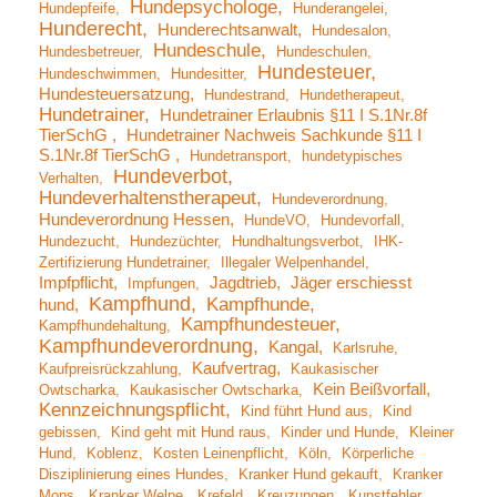
Hundepsychologe
Hundepfeife
Hunderangelei
Hunderecht
Hunderechtsanwalt
Hundesalon
Hundeschule
Hundesbetreuer
Hundeschulen
Hundesteuer
Hundeschwimmen
Hundesitter
Hundesteuersatzung
Hundestrand
Hundetherapeut
Hundetrainer
Hundetrainer Erlaubnis §11 I S.1Nr.8f
TierSchG
Hundetrainer Nachweis Sachkunde §11 I
S.1Nr.8f TierSchG
Hundetransport
hundetypisches
Hundeverbot
Verhalten
Hundeverhaltenstherapeut
Hundeverordnung
Hundeverordnung Hessen
HundeVO
Hundevorfall
Hundezucht
Hundezüchter
Hundhaltungsverbot
IHK-
Zertifizierung Hundetrainer
Illegaler Welpenhandel
Impfpflicht
Jagdtrieb
Jäger erschiesst
Impfungen
Kampfhund
Kampfhunde
hund
Kampfhundesteuer
Kampfhundehaltung
Kampfhundeverordnung
Kangal
Karlsruhe
Kaufvertrag
Kaufpreisrückzahlung
Kaukasischer
Kein Beißvorfall
Owtscharka
Kaukasischer Owtscharka
Kennzeichnungspflicht
Kind führt Hund aus
Kind
gebissen
Kind geht mit Hund raus
Kinder und Hunde
Kleiner
Hund
Koblenz
Kosten Leinenpflicht
Köln
Körperliche
Disziplinierung eines Hundes
Kranker Hund gekauft
Kranker
Mops
Kranker Welpe
Krefeld
Kreuzungen
Kunstfehler