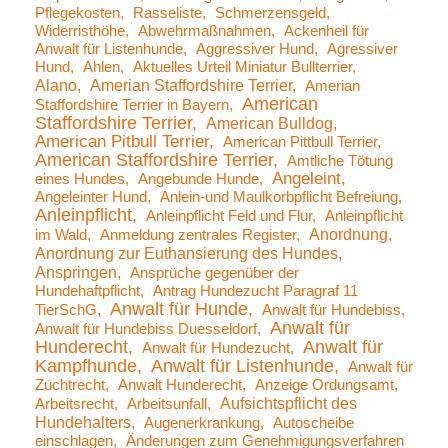
Pflegekosten
Rasseliste
Schmerzensgeld
Widerristhöhe
Abwehrmaßnahmen
Ackenheil für
Anwalt für Listenhunde
Aggressiver Hund
Agressiver
Hund
Ahlen
Aktuelles Urteil Miniatur Bullterrier
Alano
Amerian Staffordshire Terrier
Amerian
American
Staffordshire Terrier in Bayern
Staffordshire Terrier
American Bulldog
American Pitbull Terrier
American Pittbull Terrier
American Staffordshire Terrier
Amtliche Tötung
Angeleint
eines Hundes
Angebunde Hunde
Angeleinter Hund
Anlein-und Maulkorbpflicht Befreiung
Anleinpflicht
Anleinpflicht Feld und Flur
Anleinpflicht
Anordnung
im Wald
Anmeldung zentrales Register
Anordnung zur Euthansierung des Hundes
Anspringen
Ansprüche gegenüber der
Hundehaftpflicht
Antrag Hundezucht Paragraf 11
Anwalt für Hunde
TierSchG
Anwalt für Hundebiss
Anwalt für
Anwalt für Hundebiss Duesseldorf
Hunderecht
Anwalt für
Anwalt für Hundezucht
Kampfhunde
Anwalt für Listenhunde
Anwalt für
Zuchtrecht
Anwalt Hunderecht
Anzeige Ordungsamt
Aufsichtspflicht des
Arbeitsrecht
Arbeitsunfall
Hundehalters
Augenerkrankung
Autoscheibe
einschlagen
Änderungen zum Genehmigungsverfahren