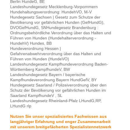
Berlin HundeG, BE
Landeshundegesetz Mecklenburg-Vorpommern
Hundehaltungsverordnung: HundehVO, M-V
Hundegesetz Sachsen | Gesetz zum Schutze der
Bevölkerung vor gefährlichen Hunden (GefHundG),
DVOGefHundG, SNHundegesetz Brandenburg :
Ordnungsbehördliche Verordnung über das Halten und
Führen von Hunden (Hundehalterverordnung -
HundehV) Hundes, BB
Hundeverordnung Hessen |
Gefahrenabwehrverordnung über das Halten und
Führen von Hunden (HundeVO)
Landeshundegesetz Kampfhundeverordnung Baden-
Württemberg KampfhundeV, BW
Landeshundegesetz Bayern / bayerische
Kampfhundeverordnung Bayern HundGefV, BY
Hundegesetz Saarland / Polizeiverordnung über den
Schutz der Bevölkerung vor gefährlichen Hunden im
Saarland KampfhundeV , SL
Landeshundegesetz Rheinland-Pfalz LHundG,RP,
LHundG rlp
Nutzen Sie unser spezialisiertes Fachwissen aus
langjähriger Erfahrung und enger Zusammenarbeit
mit unserem breitgefächerten Spezialistennetzwerk