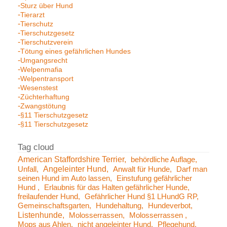
Sturz über Hund
Tierarzt
Tierschutz
Tierschutzgesetz
Tierschutzverein
Tötung eines gefährlichen Hundes
Umgangsrecht
Welpenmafia
Welpentransport
Wesenstest
Züchterhaftung
Zwangstötung
§11 Tierschutzgesetz
§11 Tierschutzgesetz
American Staffordshire Terrier
behördliche Auflage
Angeleinter Hund
Unfall
Anwalt für Hunde
Darf man
seinen Hund im Auto lassen
Einstufung gefährlicher
Hund
Erlaubnis für das Halten gefährlicher Hunde
freilaufender Hund
Gefährlicher Hund §1 LHundG RP
Gemeinschaftsgarten
Hundehaltung
Hundeverbot
Listenhunde
Molosserrassen
Molosserrassen
Mops aus Ahlen
nicht angeleinter Hund
Pflegehund