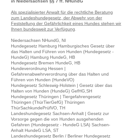
in Niedersachsen §§ 7 ff. NHundG
Als spezialisierter Anwalt für die rechtliche Beratung
zum Landeshundegesetz, der Abwehr von der
Feststellung der Gefährlichkeit eines Hundes stehen wir
Ihnen bundesweit zur Verfügung
.
Niedersachsen NHundG, NI
Hundegesetz Hamburg Hamburgisches Gesetz über
das Halten und Führen von Hunden (Hundegesetz -
HundeG) Hamburg HundeG, HB
Hundegesetz Bremen HundeG, HB
Hundeverordnung Hessen |
Gefahrenabwehrverordnung über das Halten und
Führen von Hunden (HundeVO)
Hundegesetz Schleswig-Holstein | Gesetz über das
Halten von Hunden (HundeG) GefHG,SH
Hundegesetz Thüringen | Tiergefahrengesetz
Thüringen (ThürTierGefG) Thüringen
ThürSachkundePrüfVO, TH
Landeshundegesetz Sachsen-Anhalt | Gesetz zur
Vorsorge gegen die von Hunden ausgehenden
Gefahren (Hundegesetz - HundeG LSA) Sachsen-
Anhalt HundeG LSA, ST
Landeshundegesetz Berlin / Berliner Hundegesetz