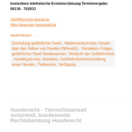
kostenlose telefonische Ersteinschätzung Terminvergabe:
06136 - 762833
info@tierrecht-anwalt.de
https://www.der-tieranwalt.de
weiterlesen ...
Einstufung gefährlicher Hund
,
Niedersächsisches Gesetz
über das Halten von Hunden (NHundG)
,
Hundebiss Folgen
,
gefährlicher Hund Niedersachen
,
Verdacht der Gefährlichkeit
,
hundetypisches Verhalten
,
Gefährlichkeitsfeststellung
eines Hundes
,
Tierkanzlei
,
Verfügung
Hunderecht - Tierrechtsanwalt
Ackenheil, bundesweite
Rechtsberatung Hunderecht