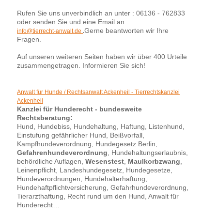
Rufen Sie uns unverbindlich an unter : 06136 - 762833
oder senden Sie und eine Email an
Gerne beantworten wir Ihre
info@tierrecht-anwalt.de
.
Fragen.
Auf unseren weiteren Seiten haben wir über 400 Urteile
zusammengetragen. Informieren Sie sich!
Anwalt für Hunde / Rechtsanwalt Ackenheil - Tierrechtskanzlei
Ackenheil
Kanzlei für Hunderecht - bundesweite
Rechtsberatung:
Hund, Hundebiss, Hundehaltung, Haftung, Listenhund,
Einstufung gefährlicher Hund, Beißvorfall,
Kampfhundeverordnung, Hundegesetz Berlin,
Gefahrenhundeverordnung
, Hundehaltungserlaubnis,
behördliche Auflagen,
Wesenstest
,
Maulkorbzwang
,
Leinenpflicht, Landeshundegesetz, Hundegesetze,
Hundeverordnungen, Hundehalterhaftung,
Hundehaftpflichtversicherung, Gefahrhundeverordnung,
Tierarzthaftung, Recht rund um den Hund, Anwalt für
Hunderecht…