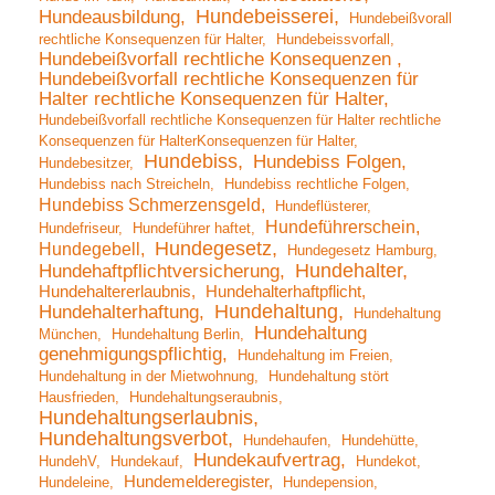
Hundebeisserei
Hundeausbildung
Hundebeißvorall
rechtliche Konsequenzen für Halter
Hundebeissvorfall
Hundebeißvorfall rechtliche Konsequenzen
Hundebeißvorfall rechtliche Konsequenzen für
Halter rechtliche Konsequenzen für Halter
Hundebeißvorfall rechtliche Konsequenzen für Halter rechtliche
Konsequenzen für HalterKonsequenzen für Halter
Hundebiss
Hundebiss Folgen
Hundebesitzer
Hundebiss nach Streicheln
Hundebiss rechtliche Folgen
Hundebiss Schmerzensgeld
Hundeflüsterer
Hundeführerschein
Hundefriseur
Hundeführer haftet
Hundegesetz
Hundegebell
Hundegesetz Hamburg
Hundehalter
Hundehaftpflichtversicherung
Hundehaltererlaubnis
Hundehalterhaftpflicht
Hundehaltung
Hundehalterhaftung
Hundehaltung
Hundehaltung
München
Hundehaltung Berlin
genehmigungspflichtig
Hundehaltung im Freien
Hundehaltung in der Mietwohnung
Hundehaltung stört
Hausfrieden
Hundehaltungseraubnis
Hundehaltungserlaubnis
Hundehaltungsverbot
Hundehaufen
Hundehütte
Hundekaufvertrag
HundehV
Hundekauf
Hundekot
Hundemelderegister
Hundeleine
Hundepension