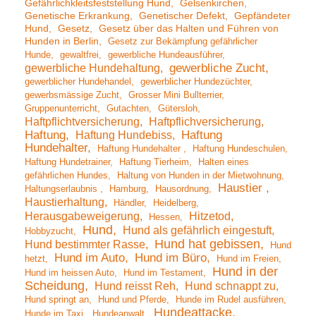
Gefährlichkleitsfeststellung Hund
Gelsenkirchen
Genetische Erkrankung
Genetischer Defekt
Gepfändeter
Hund
Gesetz
Gesetz über das Halten und Führen von
Hunden in Berlin
Gesetz zur Bekämpfung gefährlicher
Hunde
gewaltfrei
gewerbliche Hundeausführer
gewerbliche Hundehaltung
gewerbliche Zucht
gewerblicher Hundehandel
gewerblicher Hundezüchter
gewerbsmässige Zucht
Grosser Mini Bullterrier
Gruppenunterricht
Gutachten
Gütersloh
Haftpflichtversicherung
Haftpflichversicherung
Haftung
Haftung Hundebiss
Haftung
Hundehalter
Haftung Hundehalter
Haftung Hundeschulen
Haftung Hundetrainer
Haftung Tierheim
Halten eines
gefährlichen Hundes
Haltung von Hunden in der Mietwohnung
Haustier
Haltungserlaubnis
Hamburg
Hausordnung
Haustierhaltung
Händler
Heidelberg
Herausgabeweigerung
Hitzetod
Hessen
Hund
Hund als gefährlich eingestuft
Hobbyzucht
Hund hat gebissen
Hund bestimmter Rasse
Hund
Hund im Auto
Hund im Büro
hetzt
Hund im Freien
Hund in der
Hund im heissen Auto
Hund im Testament
Scheidung
Hund reisst Reh
Hund schnappt zu
Hund springt an
Hund und Pferde
Hunde im Rudel ausführen
Hundeattacke
Hunde im Taxi
Hundeanwalt