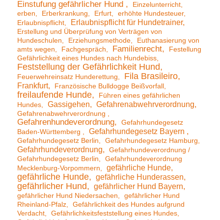
Einstufung gefährlicher Hund
Einzelunterricht
erben
Erberkrankung
Erfurt
erhöhte Hundesteuer
Erlaubnispflicht für Hundetrainer
Erlaubnispflicht
Erstellung und Überprüfung von Verträgen von
Hundeschulen
Erziehungsmethode
Euthanasierung von
Familienrecht
amts wegen
Fachgespräch
Festellung
Gefährlichkeit eines Hundes nach Hundebiss
Feststellung der Gefährlichkeit Hund
Fila Brasileiro
Feuerwehreinsatz Hunderettung
Frankfurt
Französische Bulldogge Beißvorfall
freilaufende Hunde
Führen eines gefährlichen
Gassigehen
Gefahrenabwehrverordnung
Hundes
Gefahrenabwehrverordnung
Gefahrenhundeverordnung
Gefahrhundegesetz
Gefahrhundegesetz Bayern
Baden-Württemberg
Gefahrhundegesetz Berlin
Gefahrhundegesetz Hamburg
Gefahrhundeverordnung
Gefahrhundeverordnung /
Gefahrhundegesetz Berlin
Gefahrhundeverordnung
gefährliche Hunde
Mecklenburg-Vorpommern
gefährliche Hunde
gefährliche Hunderassen
gefährlicher Hund
gefährlicher Hund Bayern
gefährlicher Hund Niedersachen
gefährlicher Hund
Rheinland-Pfalz
Gefährlichkeit des Hundes aufgrund
Verdacht
Gefährlichkeitsfeststellung eines Hundes