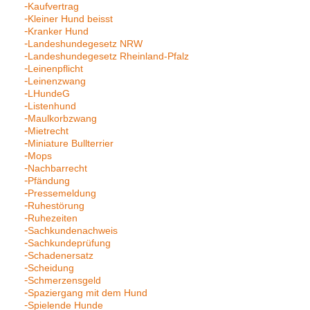
Kaufvertrag
Kleiner Hund beisst
Kranker Hund
Landeshundegesetz NRW
Landeshundegesetz Rheinland-Pfalz
Leinenpflicht
Leinenzwang
LHundeG
Listenhund
Maulkorbzwang
Mietrecht
Miniature Bullterrier
Mops
Nachbarrecht
Pfändung
Pressemeldung
Ruhestörung
Ruhezeiten
Sachkundenachweis
Sachkundeprüfung
Schadenersatz
Scheidung
Schmerzensgeld
Spaziergang mit dem Hund
Spielende Hunde