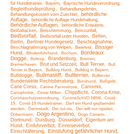
für Hundetrainer
Bayern
Bayrische Hundeverordnung
Begleithundeprüfung
Behandlungsfehler
behördliche
Behandlungskosten vom Zuechter
Auflage
behördliche Auflage Hundehaltung
Behördliche Auflagen
behördliche Erlaubnis
Beißattacken
Beisshemmung
Beissunfall
Beißvorfall
Bellen
Beißvorfall unter Hunden
Berlin
Berliner Hundegesetz
Beschlagnahme
Bissiger
Beschlagnahmung von Welpen
Bielefeld
Bordeaux
Hund
Blindenführhund
Bochum
Dogge
Brandenburg
Bottrop
Bremen
Brut und Setzzeit
Bull Terrier
Bremerhaven
Bull
Terrier in Bayern
Bulldog Hund
Bulldog in Bayern
Bullmastiff
Bullterrier
Bulldogge
Bullterrier
Bundesweite Rechtsberatung
Bürohund
Bußgeld
Cane Corso
Canismix
Canine Parvovirose
Chippflicht
Corona Krise
Canophobie
Cesar Millan
Coronaschutzverordnung
CoronaSchVO NRW
Covid-
19
Covid-19 Hundetrainer
Darf ein Hund gepfaendet
werden
Darmstadt
Der-tut-nix
Der-will-nur-spielen
Dogo Argentino
Dobermann
Dogo Canario
Dortmund
Duisburg
Düsseldorf
Eigentum am
Hund
Einfuhrverbot
Einreiseverbot
Einstufung gefährlicher Hund
Einschläferung