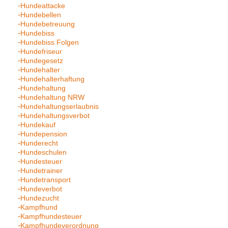
Hundeattacke
Hundebellen
Hundebetreuung
Hundebiss
Hundebiss Folgen
Hundefriseur
Hundegesetz
Hundehalter
Hundehalterhaftung
Hundehaltung
Hundehaltung NRW
Hundehaltungserlaubnis
Hundehaltungsverbot
Hundekauf
Hundepension
Hunderecht
Hundeschulen
Hundesteuer
Hundetrainer
Hundetransport
Hundeverbot
Hundezucht
Kampfhund
Kampfhundesteuer
Kampfhundeverordnung