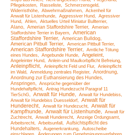
Pflegekosten
Rasseliste
Schmerzensgeld
Widerristhöhe
Abwehrmaßnahmen
Ackenheil für
Anwalt für Listenhunde
Aggressiver Hund
Agressiver
Hund
Ahlen
Aktuelles Urteil Miniatur Bullterrier
Alano
Amerian Staffordshire Terrier
Amerian
American
Staffordshire Terrier in Bayern
Staffordshire Terrier
American Bulldog
American Pitbull Terrier
American Pittbull Terrier
American Staffordshire Terrier
Amtliche Tötung
Angeleint
eines Hundes
Angebunde Hunde
Angeleinter Hund
Anlein-und Maulkorbpflicht Befreiung
Anleinpflicht
Anleinpflicht Feld und Flur
Anleinpflicht
Anordnung
im Wald
Anmeldung zentrales Register
Anordnung zur Euthansierung des Hundes
Anspringen
Ansprüche gegenüber der
Hundehaftpflicht
Antrag Hundezucht Paragraf 11
Anwalt für Hunde
TierSchG
Anwalt für Hundebiss
Anwalt für
Anwalt für Hundebiss Duesseldorf
Hunderecht
Anwalt für
Anwalt für Hundezucht
Kampfhunde
Anwalt für Listenhunde
Anwalt für
Zuchtrecht
Anwalt Hunderecht
Anzeige Ordungsamt
Aufsichtspflicht des
Arbeitsrecht
Arbeitsunfall
Hundehalters
Augenerkrankung
Autoscheibe
einschlagen
Änderungen zum Genehmigungsverfahren