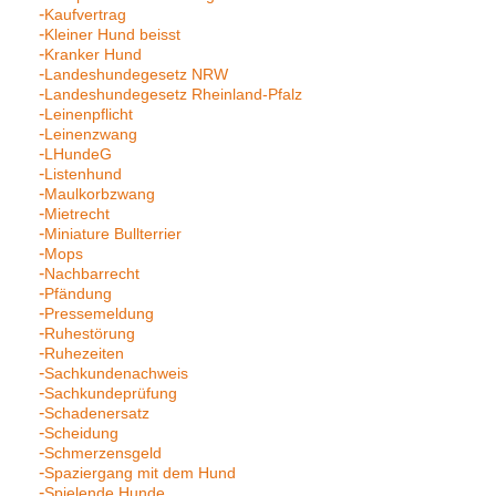
Kaufvertrag
Kleiner Hund beisst
Kranker Hund
Landeshundegesetz NRW
Landeshundegesetz Rheinland-Pfalz
Leinenpflicht
Leinenzwang
LHundeG
Listenhund
Maulkorbzwang
Mietrecht
Miniature Bullterrier
Mops
Nachbarrecht
Pfändung
Pressemeldung
Ruhestörung
Ruhezeiten
Sachkundenachweis
Sachkundeprüfung
Schadenersatz
Scheidung
Schmerzensgeld
Spaziergang mit dem Hund
Spielende Hunde