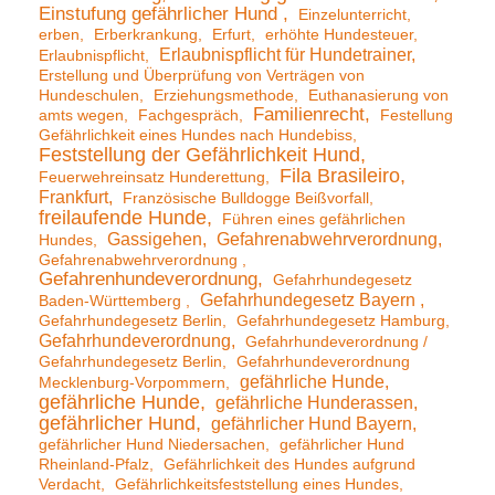
Einstufung gefährlicher Hund
Einzelunterricht
erben
Erberkrankung
Erfurt
erhöhte Hundesteuer
Erlaubnispflicht für Hundetrainer
Erlaubnispflicht
Erstellung und Überprüfung von Verträgen von
Hundeschulen
Erziehungsmethode
Euthanasierung von
Familienrecht
amts wegen
Fachgespräch
Festellung
Gefährlichkeit eines Hundes nach Hundebiss
Feststellung der Gefährlichkeit Hund
Fila Brasileiro
Feuerwehreinsatz Hunderettung
Frankfurt
Französische Bulldogge Beißvorfall
freilaufende Hunde
Führen eines gefährlichen
Gassigehen
Gefahrenabwehrverordnung
Hundes
Gefahrenabwehrverordnung
Gefahrenhundeverordnung
Gefahrhundegesetz
Gefahrhundegesetz Bayern
Baden-Württemberg
Gefahrhundegesetz Berlin
Gefahrhundegesetz Hamburg
Gefahrhundeverordnung
Gefahrhundeverordnung /
Gefahrhundegesetz Berlin
Gefahrhundeverordnung
gefährliche Hunde
Mecklenburg-Vorpommern
gefährliche Hunde
gefährliche Hunderassen
gefährlicher Hund
gefährlicher Hund Bayern
gefährlicher Hund Niedersachen
gefährlicher Hund
Rheinland-Pfalz
Gefährlichkeit des Hundes aufgrund
Verdacht
Gefährlichkeitsfeststellung eines Hundes