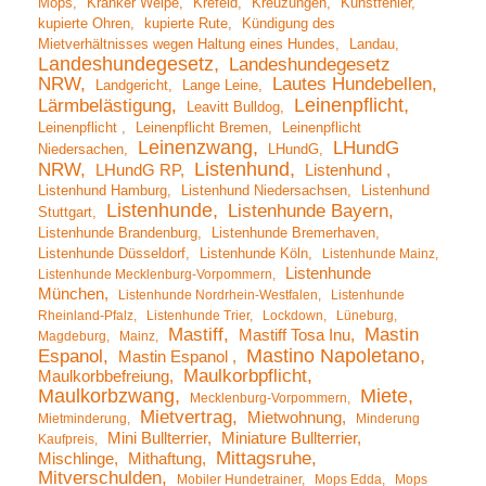
Mops
Kranker Welpe
Krefeld
Kreuzungen
Kunstfehler
kupierte Ohren
kupierte Rute
Kündigung des
Mietverhältnisses wegen Haltung eines Hundes
Landau
Landeshundegesetz
Landeshundegesetz
NRW
Lautes Hundebellen
Landgericht
Lange Leine
Leinenpflicht
Lärmbelästigung
Leavitt Bulldog
Leinenpflicht
Leinenpflicht Bremen
Leinenpflicht
Leinenzwang
LHundG
Niedersachen
LHundG
Listenhund
NRW
LHundG RP
Listenhund
Listenhund Hamburg
Listenhund Niedersachsen
Listenhund
Listenhunde
Listenhunde Bayern
Stuttgart
Listenhunde Brandenburg
Listenhunde Bremerhaven
Listenhunde Düsseldorf
Listenhunde Köln
Listenhunde Mainz
Listenhunde
Listenhunde Mecklenburg-Vorpommern
München
Listenhunde Nordrhein-Westfalen
Listenhunde
Rheinland-Pfalz
Listenhunde Trier
Lockdown
Lüneburg
Mastiff
Mastin
Mastiff Tosa Inu
Magdeburg
Mainz
Mastino Napoletano
Espanol
Mastin Espanol
Maulkorbpflicht
Maulkorbbefreiung
Maulkorbzwang
Miete
Mecklenburg-Vorpommern
Mietvertrag
Mietwohnung
Mietminderung
Minderung
Mini Bullterrier
Miniature Bullterrier
Kaufpreis
Mittagsruhe
Mischlinge
Mithaftung
Mitverschulden
Mobiler Hundetrainer
Mops Edda
Mops