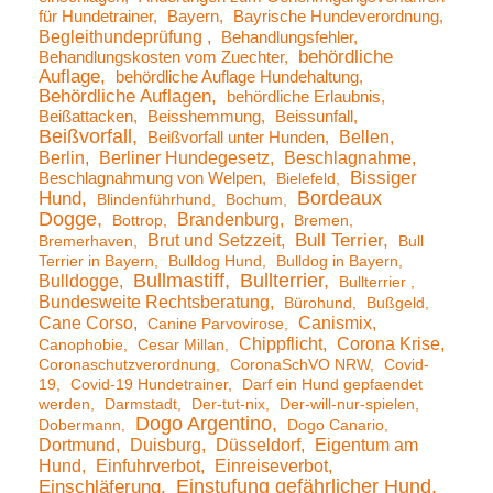
für Hundetrainer
Bayern
Bayrische Hundeverordnung
Begleithundeprüfung
Behandlungsfehler
behördliche
Behandlungskosten vom Zuechter
Auflage
behördliche Auflage Hundehaltung
Behördliche Auflagen
behördliche Erlaubnis
Beißattacken
Beisshemmung
Beissunfall
Beißvorfall
Bellen
Beißvorfall unter Hunden
Berlin
Berliner Hundegesetz
Beschlagnahme
Bissiger
Beschlagnahmung von Welpen
Bielefeld
Bordeaux
Hund
Blindenführhund
Bochum
Dogge
Brandenburg
Bottrop
Bremen
Brut und Setzzeit
Bull Terrier
Bremerhaven
Bull
Terrier in Bayern
Bulldog Hund
Bulldog in Bayern
Bullmastiff
Bullterrier
Bulldogge
Bullterrier
Bundesweite Rechtsberatung
Bürohund
Bußgeld
Cane Corso
Canismix
Canine Parvovirose
Chippflicht
Corona Krise
Canophobie
Cesar Millan
Coronaschutzverordnung
CoronaSchVO NRW
Covid-
19
Covid-19 Hundetrainer
Darf ein Hund gepfaendet
werden
Darmstadt
Der-tut-nix
Der-will-nur-spielen
Dogo Argentino
Dobermann
Dogo Canario
Dortmund
Duisburg
Düsseldorf
Eigentum am
Hund
Einfuhrverbot
Einreiseverbot
Einstufung gefährlicher Hund
Einschläferung