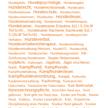
Hundepsychologe
Hundepfeife
Hunderangelei
Hunderecht
Hunderechtsanwalt
Hundesalon
Hundeschule
Hundesbetreuer
Hundeschulen
Hundesteuer
Hundeschwimmen
Hundesitter
Hundesteuersatzung
Hundestrand
Hundetherapeut
Hundetrainer
Hundetrainer Erlaubnis §11 I S.1Nr.8f
TierSchG
Hundetrainer Nachweis Sachkunde §11 I
S.1Nr.8f TierSchG
Hundetransport
hundetypisches
Hundeverbot
Verhalten
Hundeverhaltenstherapeut
Hundeverordnung
Hundeverordnung Hessen
HundeVO
Hundevorfall
Hundezucht
Hundezüchter
Hundhaltungsverbot
IHK-
Zertifizierung Hundetrainer
Illegaler Welpenhandel
Impfpflicht
Jagdtrieb
Jäger erschiesst
Impfungen
Kampfhund
Kampfhunde
hund
Kampfhundesteuer
Kampfhundehaltung
Kampfhundeverordnung
Kangal
Karlsruhe
Kaufvertrag
Kaufpreisrückzahlung
Kaukasischer
Kein Beißvorfall
Owtscharka
Kaukasischer Owtscharka
Kennzeichnungspflicht
Kind führt Hund aus
Kind
gebissen
Kind geht mit Hund raus
Kinder und Hunde
Kleiner
Hund
Koblenz
Kosten Leinenpflicht
Köln
Körperliche
Disziplinierung eines Hundes
Kranker Hund gekauft
Kranker