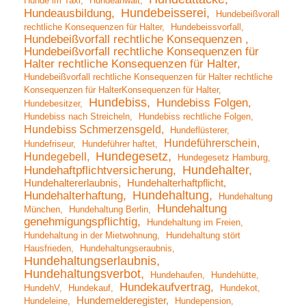
Hunde im Taxi
Hundeanwalt
Hundebeisserei
Hundeausbildung
Hundebeißvorall
rechtliche Konsequenzen für Halter
Hundebeissvorfall
Hundebeißvorfall rechtliche Konsequenzen
Hundebeißvorfall rechtliche Konsequenzen für
Halter rechtliche Konsequenzen für Halter
Hundebeißvorfall rechtliche Konsequenzen für Halter rechtliche
Konsequenzen für HalterKonsequenzen für Halter
Hundebiss
Hundebiss Folgen
Hundebesitzer
Hundebiss nach Streicheln
Hundebiss rechtliche Folgen
Hundebiss Schmerzensgeld
Hundeflüsterer
Hundeführerschein
Hundefriseur
Hundeführer haftet
Hundegesetz
Hundegebell
Hundegesetz Hamburg
Hundehalter
Hundehaftpflichtversicherung
Hundehaltererlaubnis
Hundehalterhaftpflicht
Hundehaltung
Hundehalterhaftung
Hundehaltung
Hundehaltung
München
Hundehaltung Berlin
genehmigungspflichtig
Hundehaltung im Freien
Hundehaltung in der Mietwohnung
Hundehaltung stört
Hausfrieden
Hundehaltungseraubnis
Hundehaltungserlaubnis
Hundehaltungsverbot
Hundehaufen
Hundehütte
Hundekaufvertrag
HundehV
Hundekauf
Hundekot
Hundemelderegister
Hundeleine
Hundepension