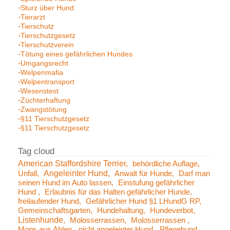
Sturz über Hund
Tierarzt
Tierschutz
Tierschutzgesetz
Tierschutzverein
Tötung eines gefährlichen Hundes
Umgangsrecht
Welpenmafia
Welpentransport
Wesenstest
Züchterhaftung
Zwangstötung
§11 Tierschutzgesetz
§11 Tierschutzgesetz
American Staffordshire Terrier
behördliche Auflage
Angeleinter Hund
Unfall
Anwalt für Hunde
Darf man
seinen Hund im Auto lassen
Einstufung gefährlicher
Hund
Erlaubnis für das Halten gefährlicher Hunde
freilaufender Hund
Gefährlicher Hund §1 LHundG RP
Gemeinschaftsgarten
Hundehaltung
Hundeverbot
Listenhunde
Molosserrassen
Molosserrassen
Mops aus Ahlen
nicht angeleinter Hund
Pflegehund