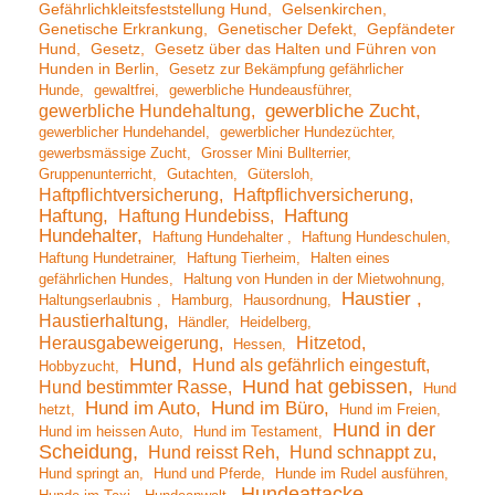
Gefährlichkleitsfeststellung Hund
Gelsenkirchen
Genetische Erkrankung
Genetischer Defekt
Gepfändeter
Hund
Gesetz
Gesetz über das Halten und Führen von
Hunden in Berlin
Gesetz zur Bekämpfung gefährlicher
Hunde
gewaltfrei
gewerbliche Hundeausführer
gewerbliche Hundehaltung
gewerbliche Zucht
gewerblicher Hundehandel
gewerblicher Hundezüchter
gewerbsmässige Zucht
Grosser Mini Bullterrier
Gruppenunterricht
Gutachten
Gütersloh
Haftpflichtversicherung
Haftpflichversicherung
Haftung
Haftung Hundebiss
Haftung
Hundehalter
Haftung Hundehalter
Haftung Hundeschulen
Haftung Hundetrainer
Haftung Tierheim
Halten eines
gefährlichen Hundes
Haltung von Hunden in der Mietwohnung
Haustier
Haltungserlaubnis
Hamburg
Hausordnung
Haustierhaltung
Händler
Heidelberg
Herausgabeweigerung
Hitzetod
Hessen
Hund
Hund als gefährlich eingestuft
Hobbyzucht
Hund hat gebissen
Hund bestimmter Rasse
Hund
Hund im Auto
Hund im Büro
hetzt
Hund im Freien
Hund in der
Hund im heissen Auto
Hund im Testament
Scheidung
Hund reisst Reh
Hund schnappt zu
Hund springt an
Hund und Pferde
Hunde im Rudel ausführen
Hundeattacke