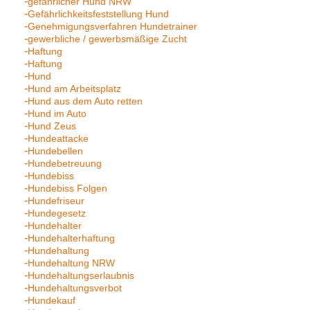
gefährlicher Hund NRW
Gefährlichkeitsfeststellung Hund
Genehmigungsverfahren Hundetrainer
gewerbliche / gewerbsmäßige Zucht
Haftung
Haftung
Hund
Hund am Arbeitsplatz
Hund aus dem Auto retten
Hund im Auto
Hund Zeus
Hundeattacke
Hundebellen
Hundebetreuung
Hundebiss
Hundebiss Folgen
Hundefriseur
Hundegesetz
Hundehalter
Hundehalterhaftung
Hundehaltung
Hundehaltung NRW
Hundehaltungserlaubnis
Hundehaltungsverbot
Hundekauf