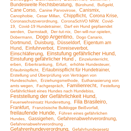
Bundesweite Rechtsberatung
Bürohund
Bußgeld
Cane Corso
Canismix
Canine Parvovirose
Chippflicht
Corona Krise
Canophobie
Cesar Millan
Coronaschutzverordnung
CoronaSchVO NRW
Covid-
19
Covid-19 Hundetrainer
Darf ein Hund gepfaendet
werden
Darmstadt
Der-tut-nix
Der-will-nur-spielen
Dogo Argentino
Dobermann
Dogo Canario
Dortmund
Duisburg
Düsseldorf
Eigentum am
Hund
Einfuhrverbot
Einreiseverbot
Einstufung gefährlicher Hund
Einschläferung
Einstufung gefährlicher Hund
Einzelunterricht
erben
Erberkrankung
Erfurt
erhöhte Hundesteuer
Erlaubnispflicht für Hundetrainer
Erlaubnispflicht
Erstellung und Überprüfung von Verträgen von
Hundeschulen
Erziehungsmethode
Euthanasierung von
Familienrecht
amts wegen
Fachgespräch
Festellung
Gefährlichkeit eines Hundes nach Hundebiss
Feststellung der Gefährlichkeit Hund
Fila Brasileiro
Feuerwehreinsatz Hunderettung
Frankfurt
Französische Bulldogge Beißvorfall
freilaufende Hunde
Führen eines gefährlichen
Gassigehen
Gefahrenabwehrverordnung
Hundes
Gefahrenabwehrverordnung
Gefahrenhundeverordnung
Gefahrhundegesetz