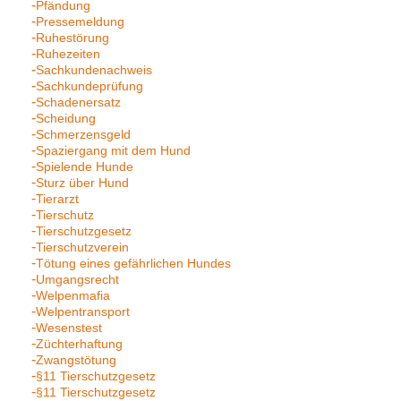
Pfändung
Pressemeldung
Ruhestörung
Ruhezeiten
Sachkundenachweis
Sachkundeprüfung
Schadenersatz
Scheidung
Schmerzensgeld
Spaziergang mit dem Hund
Spielende Hunde
Sturz über Hund
Tierarzt
Tierschutz
Tierschutzgesetz
Tierschutzverein
Tötung eines gefährlichen Hundes
Umgangsrecht
Welpenmafia
Welpentransport
Wesenstest
Züchterhaftung
Zwangstötung
§11 Tierschutzgesetz
§11 Tierschutzgesetz