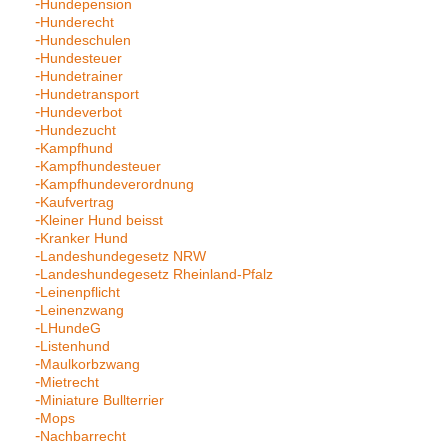
Hundepension
Hunderecht
Hundeschulen
Hundesteuer
Hundetrainer
Hundetransport
Hundeverbot
Hundezucht
Kampfhund
Kampfhundesteuer
Kampfhundeverordnung
Kaufvertrag
Kleiner Hund beisst
Kranker Hund
Landeshundegesetz NRW
Landeshundegesetz Rheinland-Pfalz
Leinenpflicht
Leinenzwang
LHundeG
Listenhund
Maulkorbzwang
Mietrecht
Miniature Bullterrier
Mops
Nachbarrecht