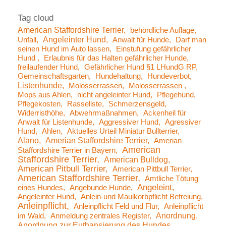
American Staffordshire Terrier
behördliche Auflage
Angeleinter Hund
Unfall
Anwalt für Hunde
Darf man
seinen Hund im Auto lassen
Einstufung gefährlicher
Hund
Erlaubnis für das Halten gefährlicher Hunde
freilaufender Hund
Gefährlicher Hund §1 LHundG RP
Gemeinschaftsgarten
Hundehaltung
Hundeverbot
Listenhunde
Molosserrassen
Molosserrassen
Mops aus Ahlen
nicht angeleinter Hund
Pflegehund
Pflegekosten
Rasseliste
Schmerzensgeld
Widerristhöhe
Abwehrmaßnahmen
Ackenheil für
Anwalt für Listenhunde
Aggressiver Hund
Agressiver
Hund
Ahlen
Aktuelles Urteil Miniatur Bullterrier
Alano
Amerian Staffordshire Terrier
Amerian
American
Staffordshire Terrier in Bayern
Staffordshire Terrier
American Bulldog
American Pitbull Terrier
American Pittbull Terrier
American Staffordshire Terrier
Amtliche Tötung
Angeleint
eines Hundes
Angebunde Hunde
Angeleinter Hund
Anlein-und Maulkorbpflicht Befreiung
Anleinpflicht
Anleinpflicht Feld und Flur
Anleinpflicht
Anordnung
im Wald
Anmeldung zentrales Register
Anordnung zur Euthansierung des Hundes