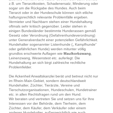
z.B. um Tierarztkosten, Schadenersatz, Minderung oder
sogar um die Rückgabe des Hundes. Auch beim
Tierarzt oder in der Hundeschule können sich etliche
haftungsrechtlich relevante Problemfälle ergeben.
Vermieter und Nachbarn stehen einer Hundehaltung
oftmals sehr kritisch gegenüber. Leider stehen in
einigen Bundesländer bestimmte Hunderassen gemäß
Gesetz oder Verordnung (Gefahrenhundeverordnung)
unter Generalverdacht einer potenziellen Gefährlichkeit.
Hundehalter sogenannter Listenhunde („ Kampfhunde“
oder gefährlichen Hunde) werden mitunter völlig
grundlos erschwerte Auflagen wie
Maulkorbzwang
,
Leinenzwang, Wesenstest etc. auferlegt. Die
Hundehaltung an sich birgt zahlreiche rechtliche
Problemfelder.
Die Ackenheil Anwaltskanzlei berät und betreut nicht nur
im Rhein-Main-Gebiet, sondern deutschlandweit
Hundehalter, Züchter, Tierärzte, Vereine und
Tierschutzorganisationen, Hundeschulen, Hundetrainer
etc. in allen Rechtsfragen rund um den Hund.
Wir beraten und vertreten Sie und setzen uns für Ihre
Interessen vor der Behörde, dem Tierheim, dem
Züchter, dem Käufer, dem Verkäufer oder einem
anderen Hundehalter, außergerichtlich wie auch