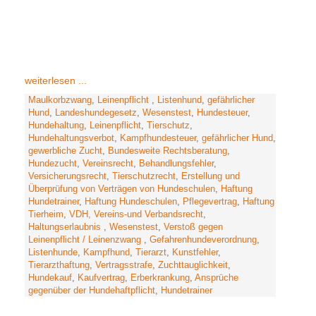
weiterlesen ...
Maulkorbzwang
,
Leinenpflicht
,
Listenhund
,
gefährlicher
Hund
,
Landeshundegesetz
,
Wesenstest
,
Hundesteuer
,
Hundehaltung
,
Leinenpflicht
,
Tierschutz
,
Hundehaltungsverbot
,
Kampfhundesteuer
,
gefährlicher Hund
,
gewerbliche Zucht
,
Bundesweite Rechtsberatung
,
Hundezucht
,
Vereinsrecht
,
Behandlungsfehler
,
Versicherungsrecht
,
Tierschutzrecht
,
Erstellung und
Überprüfung von Verträgen von Hundeschulen
,
Haftung
Hundetrainer
,
Haftung Hundeschulen
,
Pflegevertrag
,
Haftung
Tierheim
,
VDH, Vereins-und Verbandsrecht
,
Haltungserlaubnis
,
Wesenstest
,
Verstoß gegen
Leinenpflicht / Leinenzwang
,
Gefahrenhundeverordnung
,
Listenhunde
,
Kampfhund
,
Tierarzt
,
Kunstfehler
,
Tierarzthaftung
,
Vertragsstrafe
,
Zuchttauglichkeit
,
Hundekauf
,
Kaufvertrag
,
Erberkrankung
,
Ansprüche
gegenüber der Hundehaftpflicht
,
Hundetrainer