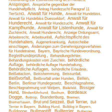
Anspringen
Ansprüche gegenüber der
Hundehaftpflicht
Antrag Hundezucht Paragraf 11
Anwalt für Hunde
TierSchG
Anwalt für Hundebiss
Anwalt für
Anwalt für Hundebiss Duesseldorf
Hunderecht
Anwalt für
Anwalt für Hundezucht
Kampfhunde
Anwalt für Listenhunde
Anwalt für
Zuchtrecht
Anwalt Hunderecht
Anzeige Ordungsamt
Aufsichtspflicht des
Arbeitsrecht
Arbeitsunfall
Hundehalters
Augenerkrankung
Autoscheibe
einschlagen
Änderungen zum Genehmigungsverfahren
für Hundetrainer
Bayern
Bayrische Hundeverordnung
Begleithundeprüfung
Behandlungsfehler
behördliche
Behandlungskosten vom Zuechter
Auflage
behördliche Auflage Hundehaltung
Behördliche Auflagen
behördliche Erlaubnis
Beißattacken
Beisshemmung
Beissunfall
Beißvorfall
Bellen
Beißvorfall unter Hunden
Berlin
Berliner Hundegesetz
Beschlagnahme
Bissiger
Beschlagnahmung von Welpen
Bielefeld
Bordeaux
Hund
Blindenführhund
Bochum
Dogge
Brandenburg
Bottrop
Bremen
Brut und Setzzeit
Bull Terrier
Bremerhaven
Bull
Terrier in Bayern
Bulldog Hund
Bulldog in Bayern
Bullmastiff
Bullterrier
Bulldogge
Bullterrier