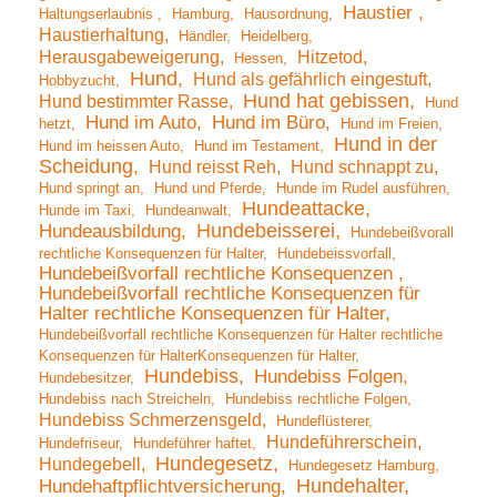
Haustier
Haltungserlaubnis
Hamburg
Hausordnung
Haustierhaltung
Händler
Heidelberg
Herausgabeweigerung
Hitzetod
Hessen
Hund
Hund als gefährlich eingestuft
Hobbyzucht
Hund hat gebissen
Hund bestimmter Rasse
Hund
Hund im Auto
Hund im Büro
hetzt
Hund im Freien
Hund in der
Hund im heissen Auto
Hund im Testament
Scheidung
Hund reisst Reh
Hund schnappt zu
Hund springt an
Hund und Pferde
Hunde im Rudel ausführen
Hundeattacke
Hunde im Taxi
Hundeanwalt
Hundebeisserei
Hundeausbildung
Hundebeißvorall
rechtliche Konsequenzen für Halter
Hundebeissvorfall
Hundebeißvorfall rechtliche Konsequenzen
Hundebeißvorfall rechtliche Konsequenzen für
Halter rechtliche Konsequenzen für Halter
Hundebeißvorfall rechtliche Konsequenzen für Halter rechtliche
Konsequenzen für HalterKonsequenzen für Halter
Hundebiss
Hundebiss Folgen
Hundebesitzer
Hundebiss nach Streicheln
Hundebiss rechtliche Folgen
Hundebiss Schmerzensgeld
Hundeflüsterer
Hundeführerschein
Hundefriseur
Hundeführer haftet
Hundegesetz
Hundegebell
Hundegesetz Hamburg
Hundehalter
Hundehaftpflichtversicherung