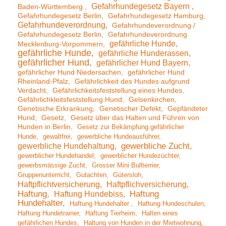
Gefahrhundegesetz Bayern
Baden-Württemberg
Gefahrhundegesetz Berlin
Gefahrhundegesetz Hamburg
Gefahrhundeverordnung
Gefahrhundeverordnung /
Gefahrhundegesetz Berlin
Gefahrhundeverordnung
gefährliche Hunde
Mecklenburg-Vorpommern
gefährliche Hunde
gefährliche Hunderassen
gefährlicher Hund
gefährlicher Hund Bayern
gefährlicher Hund Niedersachen
gefährlicher Hund
Rheinland-Pfalz
Gefährlichkeit des Hundes aufgrund
Verdacht
Gefährlichkeitsfeststellung eines Hundes
Gefährlichkleitsfeststellung Hund
Gelsenkirchen
Genetische Erkrankung
Genetischer Defekt
Gepfändeter
Hund
Gesetz
Gesetz über das Halten und Führen von
Hunden in Berlin
Gesetz zur Bekämpfung gefährlicher
Hunde
gewaltfrei
gewerbliche Hundeausführer
gewerbliche Hundehaltung
gewerbliche Zucht
gewerblicher Hundehandel
gewerblicher Hundezüchter
gewerbsmässige Zucht
Grosser Mini Bullterrier
Gruppenunterricht
Gutachten
Gütersloh
Haftpflichtversicherung
Haftpflichversicherung
Haftung
Haftung Hundebiss
Haftung
Hundehalter
Haftung Hundehalter
Haftung Hundeschulen
Haftung Hundetrainer
Haftung Tierheim
Halten eines
gefährlichen Hundes
Haltung von Hunden in der Mietwohnung