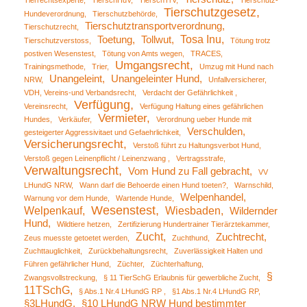
Tierrechtsexperte
TierschHuV
TierschTrV
Tierschutz-
Tierschutzgesetz
Hundeverordnung
Tierschutzbehörde
Tierschutztransportverordnung
Tierschutzrecht
Tosa Inu
Toetung
Tollwut
Tierschutzverstoss
Tötung trotz
postiven Wesenstest
Tötung von Amts wegen
TRACES
Umgangsrecht
Trainingsmethode
Trier
Umzug mit Hund nach
Unangeleint
Unangeleinter Hund
NRW
Unfallversicherer
VDH, Vereins-und Verbandsrecht
Verdacht der Gefährlichkeit
Verfügung
Vereinsrecht
Verfügung Haltung eines gefährlichen
Vermieter
Hundes
Verkäufer
Verordnung ueber Hunde mit
Verschulden
gesteigerter Aggressivitaet und Gefaehrlichkeit
Versicherungsrecht
Verstoß führt zu Haltungsverbot Hund
Verstoß gegen Leinenpflicht / Leinenzwang
Vertragsstrafe
Verwaltungsrecht
Vom Hund zu Fall gebracht
VV
LHundG NRW
Wann darf die Behoerde einen Hund toeten?
Warnschild
Welpenhandel
Warnung vor dem Hunde
Wartende Hunde
Wesenstest
Welpenkauf
Wiesbaden
Wildernder
Hund
Wildtiere hetzen
Zertifizierung Hundertrainer Tierärztekammer
Zucht
Zuchtrecht
Zeus muesste getoetet werden
Zuchthund
Zuchttauglichkeit
Zurückbehaltungsrecht
Zuverlässigkeit Halten und
Führen gefährlicher Hund
Züchter
Züchterhaftung
§
Zwangsvollstreckung
§ 11 TierSchG Erlaubnis für gewerbliche Zucht
11TSchG
§ Abs.1 Nr.4 LHundG RP
§1 Abs.1 Nr.4 LHundG RP
§3LHundG
§10 LHundG NRW Hund bestimmter