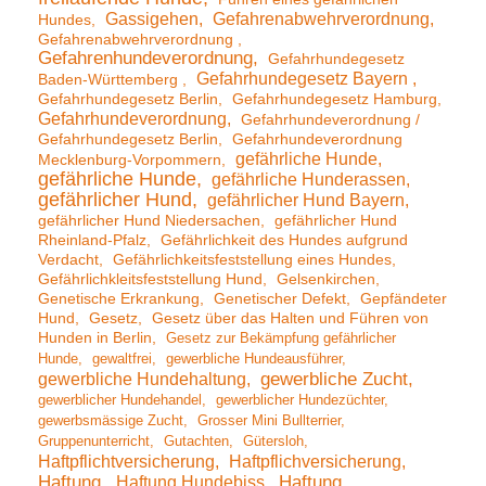
Gassigehen
Gefahrenabwehrverordnung
Hundes
Gefahrenabwehrverordnung
Gefahrenhundeverordnung
Gefahrhundegesetz
Gefahrhundegesetz Bayern
Baden-Württemberg
Gefahrhundegesetz Berlin
Gefahrhundegesetz Hamburg
Gefahrhundeverordnung
Gefahrhundeverordnung /
Gefahrhundegesetz Berlin
Gefahrhundeverordnung
gefährliche Hunde
Mecklenburg-Vorpommern
gefährliche Hunde
gefährliche Hunderassen
gefährlicher Hund
gefährlicher Hund Bayern
gefährlicher Hund Niedersachen
gefährlicher Hund
Rheinland-Pfalz
Gefährlichkeit des Hundes aufgrund
Verdacht
Gefährlichkeitsfeststellung eines Hundes
Gefährlichkleitsfeststellung Hund
Gelsenkirchen
Genetische Erkrankung
Genetischer Defekt
Gepfändeter
Hund
Gesetz
Gesetz über das Halten und Führen von
Hunden in Berlin
Gesetz zur Bekämpfung gefährlicher
Hunde
gewaltfrei
gewerbliche Hundeausführer
gewerbliche Hundehaltung
gewerbliche Zucht
gewerblicher Hundehandel
gewerblicher Hundezüchter
gewerbsmässige Zucht
Grosser Mini Bullterrier
Gruppenunterricht
Gutachten
Gütersloh
Haftpflichtversicherung
Haftpflichversicherung
Haftung
Haftung Hundebiss
Haftung