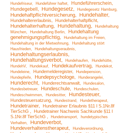
Hundeführerschein
Hundefriseur
Hundeführer haftet
Hundegesetz
Hundegebell
Hundegesetz Hamburg
Hundehalter
Hundehaftpflichtversicherung
Hundehaltererlaubnis
Hundehalterhaftpflicht
Hundehaltung
Hundehalterhaftung
Hundehaltung
Hundehaltung
München
Hundehaltung Berlin
genehmigungspflichtig
Hundehaltung im Freien
Hundehaltung in der Mietwohnung
Hundehaltung stört
Hausfrieden
Hundehaltungseraubnis
Hundehaltungserlaubnis
Hundehaltungsverbot
Hundehaufen
Hundehütte
Hundekaufvertrag
HundehV
Hundekauf
Hundekot
Hundemelderegister
Hundeleine
Hundepension
Hundepsychologe
Hundepfeife
Hunderangelei
Hunderecht
Hunderechtsanwalt
Hundesalon
Hundeschule
Hundesbetreuer
Hundeschulen
Hundesteuer
Hundeschwimmen
Hundesitter
Hundesteuersatzung
Hundestrand
Hundetherapeut
Hundetrainer
Hundetrainer Erlaubnis §11 I S.1Nr.8f
TierSchG
Hundetrainer Nachweis Sachkunde §11 I
S.1Nr.8f TierSchG
Hundetransport
hundetypisches
Hundeverbot
Verhalten
Hundeverhaltenstherapeut
Hundeverordnung