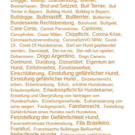
Dogge
Brandenburg
Bottrop
Bremen
Brut und Setzzeit
Bull Terrier
Bremerhaven
Bull
Terrier in Bayern
Bulldog Hund
Bulldog in Bayern
Bullmastiff
Bullterrier
Bulldogge
Bullterrier
Bundesweite Rechtsberatung
Bürohund
Bußgeld
Cane Corso
Canismix
Canine Parvovirose
Chippflicht
Corona Krise
Canophobie
Cesar Millan
Coronaschutzverordnung
CoronaSchVO NRW
Covid-
19
Covid-19 Hundetrainer
Darf ein Hund gepfaendet
werden
Darmstadt
Der-tut-nix
Der-will-nur-spielen
Dogo Argentino
Dobermann
Dogo Canario
Dortmund
Duisburg
Düsseldorf
Eigentum am
Hund
Einfuhrverbot
Einreiseverbot
Einstufung gefährlicher Hund
Einschläferung
Einstufung gefährlicher Hund
Einzelunterricht
erben
Erberkrankung
Erfurt
erhöhte Hundesteuer
Erlaubnispflicht für Hundetrainer
Erlaubnispflicht
Erstellung und Überprüfung von Verträgen von
Hundeschulen
Erziehungsmethode
Euthanasierung von
Familienrecht
amts wegen
Fachgespräch
Festellung
Gefährlichkeit eines Hundes nach Hundebiss
Feststellung der Gefährlichkeit Hund
Fila Brasileiro
Feuerwehreinsatz Hunderettung
Frankfurt
Französische Bulldogge Beißvorfall
freilaufende Hunde
Führen eines gefährlichen