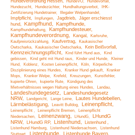
Hundeverordnung Hessen
HundeVO
Hundevorfall
Hundezucht
Hundezüchter
Hundhaltungsverbot
IHK-
Zertifizierung Hundetrainer
Illegaler Welpenhandel
Impfpflicht
Jagdtrieb
Jäger erschiesst
Impfungen
Kampfhund
Kampfhunde
hund
Kampfhundesteuer
Kampfhundehaltung
Kampfhundeverordnung
Kangal
Karlsruhe
Kaufvertrag
Kaufpreisrückzahlung
Kaukasischer
Kein Beißvorfall
Owtscharka
Kaukasischer Owtscharka
Kennzeichnungspflicht
Kind führt Hund aus
Kind
gebissen
Kind geht mit Hund raus
Kinder und Hunde
Kleiner
Hund
Koblenz
Kosten Leinenpflicht
Köln
Körperliche
Disziplinierung eines Hundes
Kranker Hund gekauft
Kranker
Mops
Kranker Welpe
Krefeld
Kreuzungen
Kunstfehler
kupierte Ohren
kupierte Rute
Kündigung des
Mietverhältnisses wegen Haltung eines Hundes
Landau
Landeshundegesetz
Landeshundegesetz
NRW
Lautes Hundebellen
Landgericht
Lange Leine
Leinenpflicht
Lärmbelästigung
Leavitt Bulldog
Leinenpflicht
Leinenpflicht Bremen
Leinenpflicht
Leinenzwang
LHundG
Niedersachen
LHundG
Listenhund
NRW
LHundG RP
Listenhund
Listenhund Hamburg
Listenhund Niedersachsen
Listenhund
Listenhunde
Listenhunde Bayern
Stuttgart