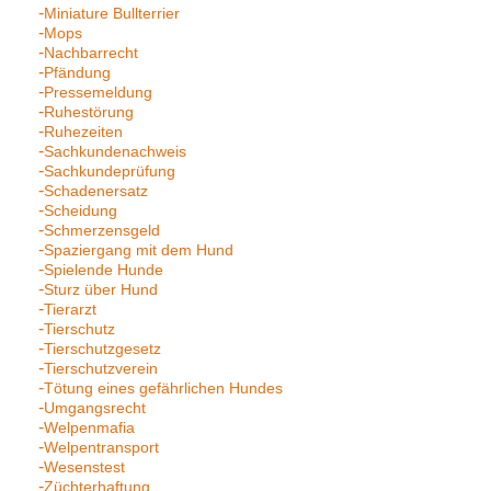
Miniature Bullterrier
Mops
Nachbarrecht
Pfändung
Pressemeldung
Ruhestörung
Ruhezeiten
Sachkundenachweis
Sachkundeprüfung
Schadenersatz
Scheidung
Schmerzensgeld
Spaziergang mit dem Hund
Spielende Hunde
Sturz über Hund
Tierarzt
Tierschutz
Tierschutzgesetz
Tierschutzverein
Tötung eines gefährlichen Hundes
Umgangsrecht
Welpenmafia
Welpentransport
Wesenstest
Züchterhaftung