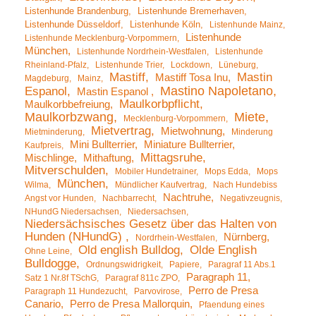
Listenhunde Brandenburg
Listenhunde Bremerhaven
Listenhunde Düsseldorf
Listenhunde Köln
Listenhunde Mainz
Listenhunde
Listenhunde Mecklenburg-Vorpommern
München
Listenhunde Nordrhein-Westfalen
Listenhunde
Rheinland-Pfalz
Listenhunde Trier
Lockdown
Lüneburg
Mastiff
Mastin
Mastiff Tosa Inu
Magdeburg
Mainz
Mastino Napoletano
Espanol
Mastin Espanol
Maulkorbpflicht
Maulkorbbefreiung
Maulkorbzwang
Miete
Mecklenburg-Vorpommern
Mietvertrag
Mietwohnung
Mietminderung
Minderung
Mini Bullterrier
Miniature Bullterrier
Kaufpreis
Mittagsruhe
Mischlinge
Mithaftung
Mitverschulden
Mobiler Hundetrainer
Mops Edda
Mops
München
Wilma
Mündlicher Kaufvertrag
Nach Hundebiss
Nachtruhe
Angst vor Hunden
Nachbarrecht
Negativzeugnis
NHundG Niedersachsen
Niedersachsen
Niedersächsisches Gesetz über das Halten von
Hunden (NHundG)
Nürnberg
Nordrhein-Westfalen
Old english Bulldog
Olde English
Ohne Leine
Bulldogge
Ordnungswidrigkeit
Papiere
Paragraf 11 Abs.1
Paragraph 11
Satz 1 Nr.8f TSchG
Paragraf 811c ZPO
Perro de Presa
Paragraph 11 Hundezucht
Parvovirose
Canario
Perro de Presa Mallorquin
Pfaendung eines