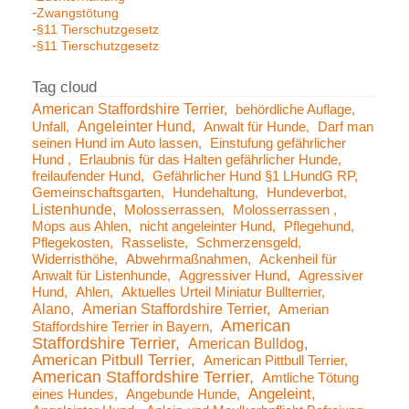
Zwangstötung
§11 Tierschutzgesetz
§11 Tierschutzgesetz
American Staffordshire Terrier
behördliche Auflage
Angeleinter Hund
Unfall
Anwalt für Hunde
Darf man
seinen Hund im Auto lassen
Einstufung gefährlicher
Hund
Erlaubnis für das Halten gefährlicher Hunde
freilaufender Hund
Gefährlicher Hund §1 LHundG RP
Gemeinschaftsgarten
Hundehaltung
Hundeverbot
Listenhunde
Molosserrassen
Molosserrassen
Mops aus Ahlen
nicht angeleinter Hund
Pflegehund
Pflegekosten
Rasseliste
Schmerzensgeld
Widerristhöhe
Abwehrmaßnahmen
Ackenheil für
Anwalt für Listenhunde
Aggressiver Hund
Agressiver
Hund
Ahlen
Aktuelles Urteil Miniatur Bullterrier
Alano
Amerian Staffordshire Terrier
Amerian
American
Staffordshire Terrier in Bayern
Staffordshire Terrier
American Bulldog
American Pitbull Terrier
American Pittbull Terrier
American Staffordshire Terrier
Amtliche Tötung
Angeleint
eines Hundes
Angebunde Hunde