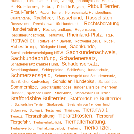
Hundes
Pferdesteuer
Pflegevertrag
phänotypische Merkmale
Pitbull Terrier
Pit-Bull-Terrier
Pitbull
Pitbull in Bayern
Pitbull-Terrier
Pittbull Terrier
Polizeieinsatz Hunderettung
Rassehund
Rasselisten
Radfahrer
Quarantäne
Rechtsberatung
Rassezucht
Rechtsanwalt für Hunderecht
Hundetrainer
Rechtsgrundlage
Regensburg
Rheinland-Pfalz
Registrierungspflicht
Reitunfall
RLP
Rottweiler
Rottweiler in Bayern
Rottweiler Zeus
Rudel
Sachkunde
Ruhestörung
Rückgabe Hund
Sachkundenachweis
Sachkundebescheinigung NRW
Sachkundeprüfung
Schadenersatz
Schadensersatz
Schadenersatz kranker Hund
Scheidungshund
Schleppleine
Schließung Hundeschule
Schmerzensgeld
Schmerzensgeld und Schadenersatz
Schuld an Hundebiss
Schriftlicher Kaufvertrag
Schutzhütte
Sommerhitze
Sorgfaltspflicht des Hundehalters bei mehreren
Hunden
spielende Hunde
Stadt Ahlen
Staffordshire Bull Terrier
Staffordshire Bullterrier
Staffordshire Bullterrier
Staffordshire Terrier
Strafgesetz
Streicheln von fremden Hund
Tieranwalt
Stubenrein
Stuttgart
Testament
Thüringen
Tierarztkosten
Tierarzthaftung
Tierberuf
Tierarzt
Tierhalterhaftung
Tiergefahr
Tierhalterhaftpflicht
Tierkanzlei
Tierhalteverbot
Tierhaltungsverbot
Tierheim
Tierschutz