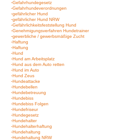
Gefahrhundegesetz
Gefahrhundeverordnungen
gefährlicher Hund
gefährlicher Hund NRW
Gefährlichkeitsfeststellung Hund
Genehmigungsverfahren Hundetrainer
gewerbliche / gewerbsmäßige Zucht
Haftung
Haftung
Hund
Hund am Arbeitsplatz
Hund aus dem Auto retten
Hund im Auto
Hund Zeus
Hundeattacke
Hundebellen
Hundebetreuung
Hundebiss
Hundebiss Folgen
Hundefriseur
Hundegesetz
Hundehalter
Hundehalterhaftung
Hundehaltung
Hundehaltung NRW