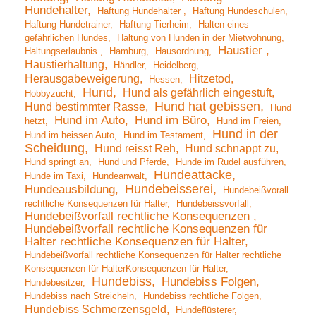
Hundehalter
Haftung Hundehalter
Haftung Hundeschulen
Haftung Hundetrainer
Haftung Tierheim
Halten eines
gefährlichen Hundes
Haltung von Hunden in der Mietwohnung
Haustier
Haltungserlaubnis
Hamburg
Hausordnung
Haustierhaltung
Händler
Heidelberg
Herausgabeweigerung
Hitzetod
Hessen
Hund
Hund als gefährlich eingestuft
Hobbyzucht
Hund hat gebissen
Hund bestimmter Rasse
Hund
Hund im Auto
Hund im Büro
hetzt
Hund im Freien
Hund in der
Hund im heissen Auto
Hund im Testament
Scheidung
Hund reisst Reh
Hund schnappt zu
Hund springt an
Hund und Pferde
Hunde im Rudel ausführen
Hundeattacke
Hunde im Taxi
Hundeanwalt
Hundebeisserei
Hundeausbildung
Hundebeißvorall
rechtliche Konsequenzen für Halter
Hundebeissvorfall
Hundebeißvorfall rechtliche Konsequenzen
Hundebeißvorfall rechtliche Konsequenzen für
Halter rechtliche Konsequenzen für Halter
Hundebeißvorfall rechtliche Konsequenzen für Halter rechtliche
Konsequenzen für HalterKonsequenzen für Halter
Hundebiss
Hundebiss Folgen
Hundebesitzer
Hundebiss nach Streicheln
Hundebiss rechtliche Folgen
Hundebiss Schmerzensgeld
Hundeflüsterer