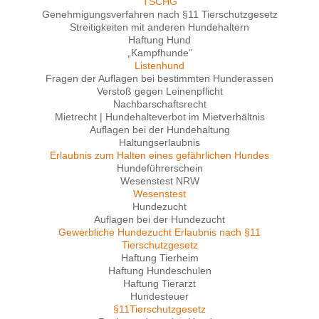
TSCHG
Genehmigungsverfahren nach §11 Tierschutzgesetz
Streitigkeiten mit anderen Hundehaltern
Haftung Hund
„Kampfhunde“
Listenhund
Fragen der Auflagen bei bestimmten Hunderassen
Verstoß gegen Leinenpflicht
Nachbarschaftsrecht
Mietrecht | Hundehalteverbot im Mietverhältnis
Auflagen bei der Hundehaltung
Haltungserlaubnis
Erlaubnis zum Halten eines gefährlichen Hundes
Hundeführerschein
Wesenstest NRW
Wesenstest
Hundezucht
Auflagen bei der Hundezucht
Gewerbliche Hundezucht Erlaubnis nach §11
Tierschutzgesetz
Haftung Tierheim
Haftung Hundeschulen
Haftung Tierarzt
Hundesteuer
§11Tierschutzgesetz