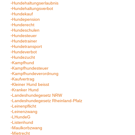
Hundehaltungserlaubnis
Hundehaltungsverbot
Hundekauf
Hundepension
Hunderecht
Hundeschulen
Hundesteuer
Hundetrainer
Hundetransport
Hundeverbot
Hundezucht
Kampfhund
Kampfhundesteuer
Kampfhundeverordnung
Kaufvertrag
Kleiner Hund beisst
Kranker Hund
Landeshundegesetz NRW
Landeshundegesetz Rheinland-Pfalz
Leinenpflicht
Leinenzwang
LHundeG
Listenhund
Maulkorbzwang
Mietrecht