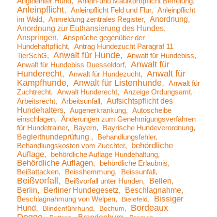
Angeleinter Hund
Anlein-und Maulkorbpflicht Befreiung
Anleinpflicht
Anleinpflicht Feld und Flur
Anleinpflicht
Anordnung
im Wald
Anmeldung zentrales Register
Anordnung zur Euthansierung des Hundes
Anspringen
Ansprüche gegenüber der
Hundehaftpflicht
Antrag Hundezucht Paragraf 11
Anwalt für Hunde
TierSchG
Anwalt für Hundebiss
Anwalt für
Anwalt für Hundebiss Duesseldorf
Hunderecht
Anwalt für
Anwalt für Hundezucht
Kampfhunde
Anwalt für Listenhunde
Anwalt für
Zuchtrecht
Anwalt Hunderecht
Anzeige Ordungsamt
Aufsichtspflicht des
Arbeitsrecht
Arbeitsunfall
Hundehalters
Augenerkrankung
Autoscheibe
einschlagen
Änderungen zum Genehmigungsverfahren
für Hundetrainer
Bayern
Bayrische Hundeverordnung
Begleithundeprüfung
Behandlungsfehler
behördliche
Behandlungskosten vom Zuechter
Auflage
behördliche Auflage Hundehaltung
Behördliche Auflagen
behördliche Erlaubnis
Beißattacken
Beisshemmung
Beissunfall
Beißvorfall
Bellen
Beißvorfall unter Hunden
Berlin
Berliner Hundegesetz
Beschlagnahme
Bissiger
Beschlagnahmung von Welpen
Bielefeld
Bordeaux
Hund
Blindenführhund
Bochum