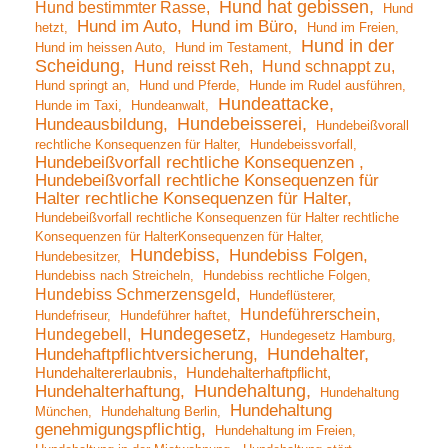
Hund hat gebissen
Hund bestimmter Rasse
Hund
Hund im Auto
Hund im Büro
hetzt
Hund im Freien
Hund in der
Hund im heissen Auto
Hund im Testament
Scheidung
Hund reisst Reh
Hund schnappt zu
Hund springt an
Hund und Pferde
Hunde im Rudel ausführen
Hundeattacke
Hunde im Taxi
Hundeanwalt
Hundebeisserei
Hundeausbildung
Hundebeißvorall
rechtliche Konsequenzen für Halter
Hundebeissvorfall
Hundebeißvorfall rechtliche Konsequenzen
Hundebeißvorfall rechtliche Konsequenzen für
Halter rechtliche Konsequenzen für Halter
Hundebeißvorfall rechtliche Konsequenzen für Halter rechtliche
Konsequenzen für HalterKonsequenzen für Halter
Hundebiss
Hundebiss Folgen
Hundebesitzer
Hundebiss nach Streicheln
Hundebiss rechtliche Folgen
Hundebiss Schmerzensgeld
Hundeflüsterer
Hundeführerschein
Hundefriseur
Hundeführer haftet
Hundegesetz
Hundegebell
Hundegesetz Hamburg
Hundehalter
Hundehaftpflichtversicherung
Hundehaltererlaubnis
Hundehalterhaftpflicht
Hundehaltung
Hundehalterhaftung
Hundehaltung
Hundehaltung
München
Hundehaltung Berlin
genehmigungspflichtig
Hundehaltung im Freien