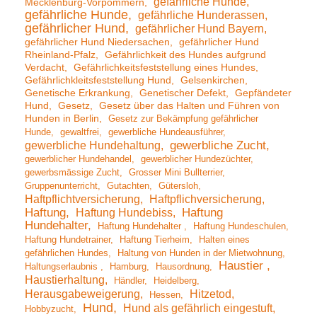
gefährliche Hunde
Mecklenburg-Vorpommern
gefährliche Hunde
gefährliche Hunderassen
gefährlicher Hund
gefährlicher Hund Bayern
gefährlicher Hund Niedersachen
gefährlicher Hund
Rheinland-Pfalz
Gefährlichkeit des Hundes aufgrund
Verdacht
Gefährlichkeitsfeststellung eines Hundes
Gefährlichkleitsfeststellung Hund
Gelsenkirchen
Genetische Erkrankung
Genetischer Defekt
Gepfändeter
Hund
Gesetz
Gesetz über das Halten und Führen von
Hunden in Berlin
Gesetz zur Bekämpfung gefährlicher
Hunde
gewaltfrei
gewerbliche Hundeausführer
gewerbliche Hundehaltung
gewerbliche Zucht
gewerblicher Hundehandel
gewerblicher Hundezüchter
gewerbsmässige Zucht
Grosser Mini Bullterrier
Gruppenunterricht
Gutachten
Gütersloh
Haftpflichtversicherung
Haftpflichversicherung
Haftung
Haftung Hundebiss
Haftung
Hundehalter
Haftung Hundehalter
Haftung Hundeschulen
Haftung Hundetrainer
Haftung Tierheim
Halten eines
gefährlichen Hundes
Haltung von Hunden in der Mietwohnung
Haustier
Haltungserlaubnis
Hamburg
Hausordnung
Haustierhaltung
Händler
Heidelberg
Herausgabeweigerung
Hitzetod
Hessen
Hund
Hund als gefährlich eingestuft
Hobbyzucht