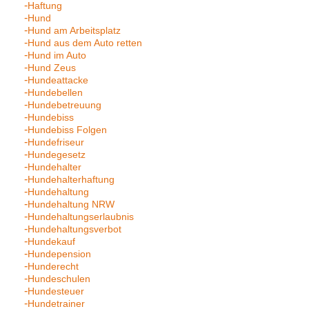
Haftung
Hund
Hund am Arbeitsplatz
Hund aus dem Auto retten
Hund im Auto
Hund Zeus
Hundeattacke
Hundebellen
Hundebetreuung
Hundebiss
Hundebiss Folgen
Hundefriseur
Hundegesetz
Hundehalter
Hundehalterhaftung
Hundehaltung
Hundehaltung NRW
Hundehaltungserlaubnis
Hundehaltungsverbot
Hundekauf
Hundepension
Hunderecht
Hundeschulen
Hundesteuer
Hundetrainer