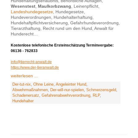
Hundehaltungserlaubnis, behördliche Auflagen,
Wesenstest
,
Maulkorbzwang
, Leinenpflicht,
Landeshundegesetze
, Hundegesetze,
Hundeverordnungen, Hundehalterhaftung,
Hundehaftpflichtversicherung, Gefahrhundeverordnung,
Tierarzthaftung, Recht rund um den Hund, Anwalt für
Hunderecht…
Kostenlose telefonische Ersteinschätzung Terminvergabe:
06136 - 762833
info@tierrecht-anwalt.de
https://www.der-tieranwalt.de
weiterlesen ...
Der-tut-nix
,
Ohne Leine
,
Angeleinter Hund
,
Abwehrmaßnahmen
,
Der-will-nur-spielen
,
Schmerzensgeld
,
Schadenersatz
,
Gefahrenabwehrverordnung
,
RLP
,
Hundehalter