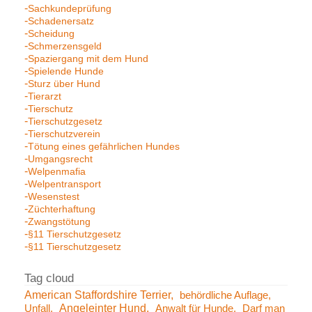
Sachkundeprüfung
Schadenersatz
Scheidung
Schmerzensgeld
Spaziergang mit dem Hund
Spielende Hunde
Sturz über Hund
Tierarzt
Tierschutz
Tierschutzgesetz
Tierschutzverein
Tötung eines gefährlichen Hundes
Umgangsrecht
Welpenmafia
Welpentransport
Wesenstest
Züchterhaftung
Zwangstötung
§11 Tierschutzgesetz
§11 Tierschutzgesetz
American Staffordshire Terrier
behördliche Auflage
Angeleinter Hund
Unfall
Anwalt für Hunde
Darf man