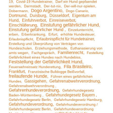
19
Covid-19 Hundetrainer
Darf ein Hund gepfaendet
werden
Darmstadt
Der-tut-nix
Der-will-nur-spielen
Dogo Argentino
Dobermann
Dogo Canario
Dortmund
Duisburg
Düsseldorf
Eigentum am
Hund
Einfuhrverbot
Einreiseverbot
Einstufung gefährlicher Hund
Einschläferung
Einstufung gefährlicher Hund
Einzelunterricht
erben
Erberkrankung
Erfurt
erhöhte Hundesteuer
Erlaubnispflicht für Hundetrainer
Erlaubnispflicht
Erstellung und Überprüfung von Verträgen von
Hundeschulen
Erziehungsmethode
Euthanasierung von
Familienrecht
amts wegen
Fachgespräch
Festellung
Gefährlichkeit eines Hundes nach Hundebiss
Feststellung der Gefährlichkeit Hund
Fila Brasileiro
Feuerwehreinsatz Hunderettung
Frankfurt
Französische Bulldogge Beißvorfall
freilaufende Hunde
Führen eines gefährlichen
Gassigehen
Gefahrenabwehrverordnung
Hundes
Gefahrenabwehrverordnung
Gefahrenhundeverordnung
Gefahrhundegesetz
Gefahrhundegesetz Bayern
Baden-Württemberg
Gefahrhundegesetz Berlin
Gefahrhundegesetz Hamburg
Gefahrhundeverordnung
Gefahrhundeverordnung /
Gefahrhundegesetz Berlin
Gefahrhundeverordnung