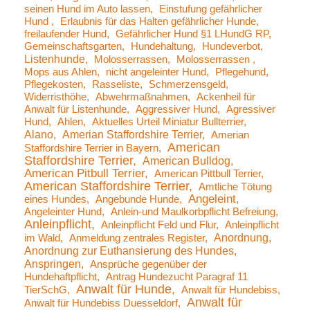
seinen Hund im Auto lassen
Einstufung gefährlicher
Hund
Erlaubnis für das Halten gefährlicher Hunde
freilaufender Hund
Gefährlicher Hund §1 LHundG RP
Gemeinschaftsgarten
Hundehaltung
Hundeverbot
Listenhunde
Molosserrassen
Molosserrassen
Mops aus Ahlen
nicht angeleinter Hund
Pflegehund
Pflegekosten
Rasseliste
Schmerzensgeld
Widerristhöhe
Abwehrmaßnahmen
Ackenheil für
Anwalt für Listenhunde
Aggressiver Hund
Agressiver
Hund
Ahlen
Aktuelles Urteil Miniatur Bullterrier
Alano
Amerian Staffordshire Terrier
Amerian
American
Staffordshire Terrier in Bayern
Staffordshire Terrier
American Bulldog
American Pitbull Terrier
American Pittbull Terrier
American Staffordshire Terrier
Amtliche Tötung
Angeleint
eines Hundes
Angebunde Hunde
Angeleinter Hund
Anlein-und Maulkorbpflicht Befreiung
Anleinpflicht
Anleinpflicht Feld und Flur
Anleinpflicht
Anordnung
im Wald
Anmeldung zentrales Register
Anordnung zur Euthansierung des Hundes
Anspringen
Ansprüche gegenüber der
Hundehaftpflicht
Antrag Hundezucht Paragraf 11
Anwalt für Hunde
TierSchG
Anwalt für Hundebiss
Anwalt für
Anwalt für Hundebiss Duesseldorf