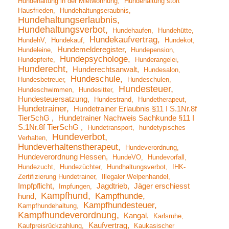
Hundehaltung in der Mietwohnung
Hundehaltung stört
Hausfrieden
Hundehaltungseraubnis
Hundehaltungserlaubnis
Hundehaltungsverbot
Hundehaufen
Hundehütte
Hundekaufvertrag
HundehV
Hundekauf
Hundekot
Hundemelderegister
Hundeleine
Hundepension
Hundepsychologe
Hundepfeife
Hunderangelei
Hunderecht
Hunderechtsanwalt
Hundesalon
Hundeschule
Hundesbetreuer
Hundeschulen
Hundesteuer
Hundeschwimmen
Hundesitter
Hundesteuersatzung
Hundestrand
Hundetherapeut
Hundetrainer
Hundetrainer Erlaubnis §11 I S.1Nr.8f
TierSchG
Hundetrainer Nachweis Sachkunde §11 I
S.1Nr.8f TierSchG
Hundetransport
hundetypisches
Hundeverbot
Verhalten
Hundeverhaltenstherapeut
Hundeverordnung
Hundeverordnung Hessen
HundeVO
Hundevorfall
Hundezucht
Hundezüchter
Hundhaltungsverbot
IHK-
Zertifizierung Hundetrainer
Illegaler Welpenhandel
Impfpflicht
Jagdtrieb
Jäger erschiesst
Impfungen
Kampfhund
Kampfhunde
hund
Kampfhundesteuer
Kampfhundehaltung
Kampfhundeverordnung
Kangal
Karlsruhe
Kaufvertrag
Kaufpreisrückzahlung
Kaukasischer