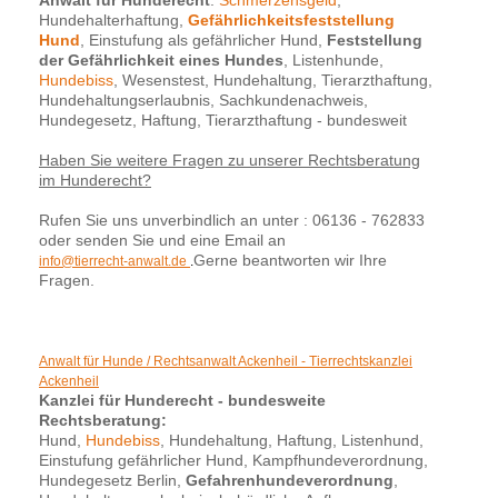
Anwalt für Hunderecht
:
Schmerzensgeld
,
Hundehalterhaftung,
Gefährlichkeitsfeststellung
Hund
, Einstufung als gefährlicher Hund,
Feststellung
der Gefährlichkeit eines Hundes
, Listenhunde,
Hundebiss
, Wesenstest, Hundehaltung, Tierarzthaftung,
Hundehaltungserlaubnis, Sachkundenachweis,
Hundegesetz, Haftung, Tierarzthaftung - bundesweit
Haben Sie weitere Fragen zu unserer Rechtsberatung
im Hunderecht?
Rufen Sie uns unverbindlich an unter : 06136 - 762833
oder senden Sie und eine Email an
Gerne beantworten wir Ihre
info@tierrecht-anwalt.de
.
Fragen.
Anwalt für Hunde / Rechtsanwalt Ackenheil - Tierrechtskanzlei
Ackenheil
Kanzlei für Hunderecht - bundesweite
Rechtsberatung:
Hund,
Hundebiss
, Hundehaltung, Haftung, Listenhund,
Einstufung gefährlicher Hund, Kampfhundeverordnung,
Hundegesetz Berlin,
Gefahrenhundeverordnung
,