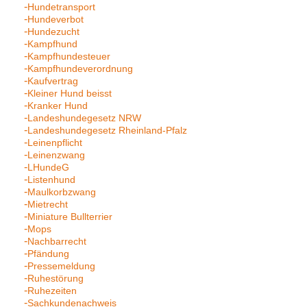
Hundetransport
Hundeverbot
Hundezucht
Kampfhund
Kampfhundesteuer
Kampfhundeverordnung
Kaufvertrag
Kleiner Hund beisst
Kranker Hund
Landeshundegesetz NRW
Landeshundegesetz Rheinland-Pfalz
Leinenpflicht
Leinenzwang
LHundeG
Listenhund
Maulkorbzwang
Mietrecht
Miniature Bullterrier
Mops
Nachbarrecht
Pfändung
Pressemeldung
Ruhestörung
Ruhezeiten
Sachkundenachweis