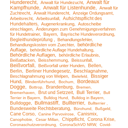
Hunderecht
Anwalt für
Anwalt für Hundezucht
Kampfhunde
Anwalt für Listenhunde
Anwalt für
Zuchtrecht
Anwalt Hunderecht
Anzeige Ordungsamt
Aufsichtspflicht des
Arbeitsrecht
Arbeitsunfall
Hundehalters
Augenerkrankung
Autoscheibe
einschlagen
Änderungen zum Genehmigungsverfahren
für Hundetrainer
Bayern
Bayrische Hundeverordnung
Begleithundeprüfung
Behandlungsfehler
behördliche
Behandlungskosten vom Zuechter
Auflage
behördliche Auflage Hundehaltung
Behördliche Auflagen
behördliche Erlaubnis
Beißattacken
Beisshemmung
Beissunfall
Beißvorfall
Bellen
Beißvorfall unter Hunden
Berlin
Berliner Hundegesetz
Beschlagnahme
Bissiger
Beschlagnahmung von Welpen
Bielefeld
Bordeaux
Hund
Blindenführhund
Bochum
Dogge
Brandenburg
Bottrop
Bremen
Brut und Setzzeit
Bull Terrier
Bremerhaven
Bull
Terrier in Bayern
Bulldog Hund
Bulldog in Bayern
Bullmastiff
Bullterrier
Bulldogge
Bullterrier
Bundesweite Rechtsberatung
Bürohund
Bußgeld
Cane Corso
Canismix
Canine Parvovirose
Chippflicht
Corona Krise
Canophobie
Cesar Millan
Coronaschutzverordnung
CoronaSchVO NRW
Covid-