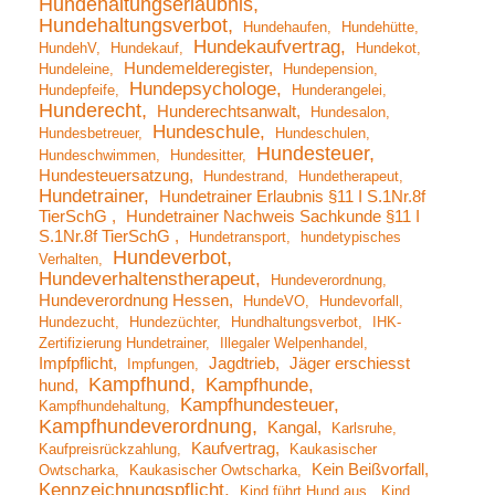
Hundehaltungserlaubnis
Hundehaltungsverbot
Hundehaufen
Hundehütte
Hundekaufvertrag
HundehV
Hundekauf
Hundekot
Hundemelderegister
Hundeleine
Hundepension
Hundepsychologe
Hundepfeife
Hunderangelei
Hunderecht
Hunderechtsanwalt
Hundesalon
Hundeschule
Hundesbetreuer
Hundeschulen
Hundesteuer
Hundeschwimmen
Hundesitter
Hundesteuersatzung
Hundestrand
Hundetherapeut
Hundetrainer
Hundetrainer Erlaubnis §11 I S.1Nr.8f
TierSchG
Hundetrainer Nachweis Sachkunde §11 I
S.1Nr.8f TierSchG
Hundetransport
hundetypisches
Hundeverbot
Verhalten
Hundeverhaltenstherapeut
Hundeverordnung
Hundeverordnung Hessen
HundeVO
Hundevorfall
Hundezucht
Hundezüchter
Hundhaltungsverbot
IHK-
Zertifizierung Hundetrainer
Illegaler Welpenhandel
Impfpflicht
Jagdtrieb
Jäger erschiesst
Impfungen
Kampfhund
Kampfhunde
hund
Kampfhundesteuer
Kampfhundehaltung
Kampfhundeverordnung
Kangal
Karlsruhe
Kaufvertrag
Kaufpreisrückzahlung
Kaukasischer
Kein Beißvorfall
Owtscharka
Kaukasischer Owtscharka
Kennzeichnungspflicht
Kind führt Hund aus
Kind