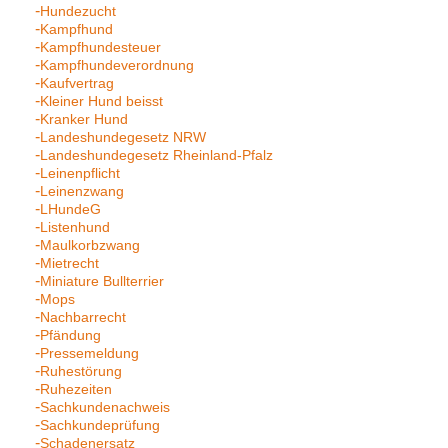
Hundezucht
Kampfhund
Kampfhundesteuer
Kampfhundeverordnung
Kaufvertrag
Kleiner Hund beisst
Kranker Hund
Landeshundegesetz NRW
Landeshundegesetz Rheinland-Pfalz
Leinenpflicht
Leinenzwang
LHundeG
Listenhund
Maulkorbzwang
Mietrecht
Miniature Bullterrier
Mops
Nachbarrecht
Pfändung
Pressemeldung
Ruhestörung
Ruhezeiten
Sachkundenachweis
Sachkundeprüfung
Schadenersatz