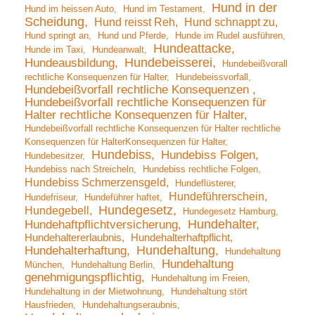
Hund in der
Hund im heissen Auto
Hund im Testament
Scheidung
Hund reisst Reh
Hund schnappt zu
Hund springt an
Hund und Pferde
Hunde im Rudel ausführen
Hundeattacke
Hunde im Taxi
Hundeanwalt
Hundebeisserei
Hundeausbildung
Hundebeißvorall
rechtliche Konsequenzen für Halter
Hundebeissvorfall
Hundebeißvorfall rechtliche Konsequenzen
Hundebeißvorfall rechtliche Konsequenzen für
Halter rechtliche Konsequenzen für Halter
Hundebeißvorfall rechtliche Konsequenzen für Halter rechtliche
Konsequenzen für HalterKonsequenzen für Halter
Hundebiss
Hundebiss Folgen
Hundebesitzer
Hundebiss nach Streicheln
Hundebiss rechtliche Folgen
Hundebiss Schmerzensgeld
Hundeflüsterer
Hundeführerschein
Hundefriseur
Hundeführer haftet
Hundegesetz
Hundegebell
Hundegesetz Hamburg
Hundehalter
Hundehaftpflichtversicherung
Hundehaltererlaubnis
Hundehalterhaftpflicht
Hundehaltung
Hundehalterhaftung
Hundehaltung
Hundehaltung
München
Hundehaltung Berlin
genehmigungspflichtig
Hundehaltung im Freien
Hundehaltung in der Mietwohnung
Hundehaltung stört
Hausfrieden
Hundehaltungseraubnis