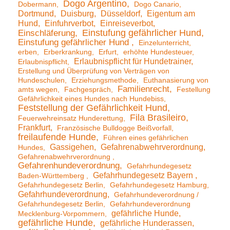
Dogo Argentino
Dobermann
Dogo Canario
Dortmund
Duisburg
Düsseldorf
Eigentum am
Hund
Einfuhrverbot
Einreiseverbot
Einstufung gefährlicher Hund
Einschläferung
Einstufung gefährlicher Hund
Einzelunterricht
erben
Erberkrankung
Erfurt
erhöhte Hundesteuer
Erlaubnispflicht für Hundetrainer
Erlaubnispflicht
Erstellung und Überprüfung von Verträgen von
Hundeschulen
Erziehungsmethode
Euthanasierung von
Familienrecht
amts wegen
Fachgespräch
Festellung
Gefährlichkeit eines Hundes nach Hundebiss
Feststellung der Gefährlichkeit Hund
Fila Brasileiro
Feuerwehreinsatz Hunderettung
Frankfurt
Französische Bulldogge Beißvorfall
freilaufende Hunde
Führen eines gefährlichen
Gassigehen
Gefahrenabwehrverordnung
Hundes
Gefahrenabwehrverordnung
Gefahrenhundeverordnung
Gefahrhundegesetz
Gefahrhundegesetz Bayern
Baden-Württemberg
Gefahrhundegesetz Berlin
Gefahrhundegesetz Hamburg
Gefahrhundeverordnung
Gefahrhundeverordnung /
Gefahrhundegesetz Berlin
Gefahrhundeverordnung
gefährliche Hunde
Mecklenburg-Vorpommern
gefährliche Hunde
gefährliche Hunderassen