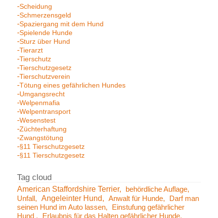
Scheidung
Schmerzensgeld
Spaziergang mit dem Hund
Spielende Hunde
Sturz über Hund
Tierarzt
Tierschutz
Tierschutzgesetz
Tierschutzverein
Tötung eines gefährlichen Hundes
Umgangsrecht
Welpenmafia
Welpentransport
Wesenstest
Züchterhaftung
Zwangstötung
§11 Tierschutzgesetz
§11 Tierschutzgesetz
American Staffordshire Terrier
behördliche Auflage
Angeleinter Hund
Unfall
Anwalt für Hunde
Darf man
seinen Hund im Auto lassen
Einstufung gefährlicher
Hund
Erlaubnis für das Halten gefährlicher Hunde