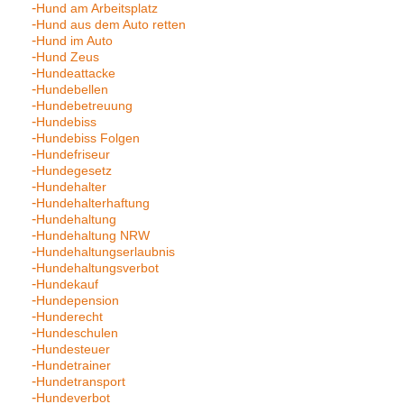
Hund am Arbeitsplatz
Hund aus dem Auto retten
Hund im Auto
Hund Zeus
Hundeattacke
Hundebellen
Hundebetreuung
Hundebiss
Hundebiss Folgen
Hundefriseur
Hundegesetz
Hundehalter
Hundehalterhaftung
Hundehaltung
Hundehaltung NRW
Hundehaltungserlaubnis
Hundehaltungsverbot
Hundekauf
Hundepension
Hunderecht
Hundeschulen
Hundesteuer
Hundetrainer
Hundetransport
Hundeverbot