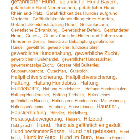
gefährlicher Hund
gefährlicher Hund Bayern
gefährlicher Hund Niedersachen
gefährlicher Hund
Rheinland-Pfalz
Gefährlichkeit des Hundes aufgrund
Verdacht
Gefährlichkeitsfeststellung eines Hundes
Gefährlichkleitsfeststellung Hund
Gelsenkirchen
Genetische Erkrankung
Genetischer Defekt
Gepfändeter
Hund
Gesetz
Gesetz über das Halten und Führen von
Hunden in Berlin
Gesetz zur Bekämpfung gefährlicher
Hunde
gewaltfrei
gewerbliche Hundeausführer
gewerbliche Hundehaltung
gewerbliche Zucht
gewerblicher Hundehandel
gewerblicher Hundezüchter
gewerbsmässige Zucht
Grosser Mini Bullterrier
Gruppenunterricht
Gutachten
Gütersloh
Haftpflichtversicherung
Haftpflichversicherung
Haftung
Haftung Hundebiss
Haftung
Hundehalter
Haftung Hundehalter
Haftung Hundeschulen
Haftung Hundetrainer
Haftung Tierheim
Halten eines
gefährlichen Hundes
Haltung von Hunden in der Mietwohnung
Haustier
Haltungserlaubnis
Hamburg
Hausordnung
Haustierhaltung
Händler
Heidelberg
Herausgabeweigerung
Hitzetod
Hessen
Hund
Hund als gefährlich eingestuft
Hobbyzucht
Hund hat gebissen
Hund bestimmter Rasse
Hund
Hund im Auto
Hund im Büro
hetzt
Hund im Freien