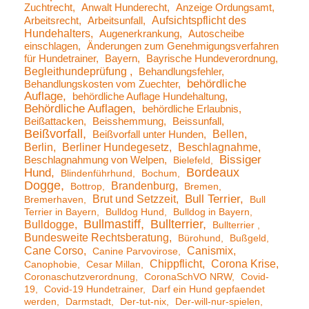
Zuchtrecht
Anwalt Hunderecht
Anzeige Ordungsamt
Aufsichtspflicht des
Arbeitsrecht
Arbeitsunfall
Hundehalters
Augenerkrankung
Autoscheibe
einschlagen
Änderungen zum Genehmigungsverfahren
für Hundetrainer
Bayern
Bayrische Hundeverordnung
Begleithundeprüfung
Behandlungsfehler
behördliche
Behandlungskosten vom Zuechter
Auflage
behördliche Auflage Hundehaltung
Behördliche Auflagen
behördliche Erlaubnis
Beißattacken
Beisshemmung
Beissunfall
Beißvorfall
Bellen
Beißvorfall unter Hunden
Berlin
Berliner Hundegesetz
Beschlagnahme
Bissiger
Beschlagnahmung von Welpen
Bielefeld
Bordeaux
Hund
Blindenführhund
Bochum
Dogge
Brandenburg
Bottrop
Bremen
Brut und Setzzeit
Bull Terrier
Bremerhaven
Bull
Terrier in Bayern
Bulldog Hund
Bulldog in Bayern
Bullmastiff
Bullterrier
Bulldogge
Bullterrier
Bundesweite Rechtsberatung
Bürohund
Bußgeld
Cane Corso
Canismix
Canine Parvovirose
Chippflicht
Corona Krise
Canophobie
Cesar Millan
Coronaschutzverordnung
CoronaSchVO NRW
Covid-
19
Covid-19 Hundetrainer
Darf ein Hund gepfaendet
werden
Darmstadt
Der-tut-nix
Der-will-nur-spielen