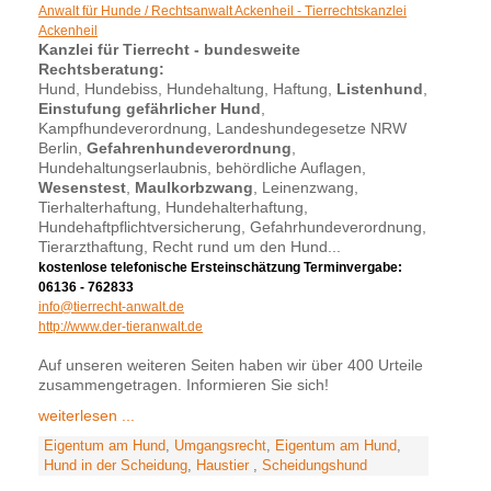
Anwalt für Hunde / Rechtsanwalt Ackenheil - Tierrechtskanzlei
Ackenheil
Kanzlei für Tierrecht - bundesweite
Rechtsberatung:
Hund, Hundebiss, Hundehaltung, Haftung,
Listenhund
,
Einstufung gefährlicher Hund
,
Kampfhundeverordnung, Landeshundegesetze NRW
Berlin,
Gefahrenhundeverordnung
,
Hundehaltungserlaubnis, behördliche Auflagen,
Wesenstest
,
Maulkorbzwang
, Leinenzwang,
Tierhalterhaftung, Hundehalterhaftung,
Hundehaftpflichtversicherung, Gefahrhundeverordnung,
Tierarzthaftung, Recht rund um den Hund...
kostenlose telefonische Ersteinschätzung Terminvergabe:
06136 - 762833
info@tierrecht-anwalt.de
http://www.der-tieranwalt.de
Auf unseren weiteren Seiten haben wir über 400 Urteile
zusammengetragen. Informieren Sie sich!
weiterlesen ...
Eigentum am Hund
,
Umgangsrecht
,
Eigentum am Hund
,
Hund in der Scheidung
,
Haustier
,
Scheidungshund