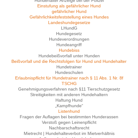
Hundehalter Anzeige bei der Polizei
Einstufung als gefährlicher Hund
gefährlicher Hund
Gefährlichkeitsfeststellung eines Hundes
Landeshundegesetze
LHundG
Hundegesetz
Hundeverordnungen
Hundeangriff
Hundebiss
Hundebeißvorfall unter Hunden
Beißvorfall und die Rechtsfolgen für Hund und Hundehalter
Hundetrainer
Hundeschulen
Erlaubnispflicht für Hundetrainer nach § 11 Abs. 1 Nr. 8f
TSCHG
Genehmigungsverfahren nach §11 Tierschutzgesetz
Streitigkeiten mit anderen Hundehaltern
Haftung Hund
„Kampfhunde“
Listenhund
Fragen der Auflagen bei bestimmten Hunderassen
Verstoß gegen Leinenpflicht
Nachbarschaftsrecht
Mietrecht | Hundehalteverbot im Mietverhältnis