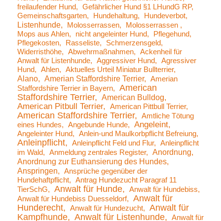
freilaufender Hund
Gefährlicher Hund §1 LHundG RP
Gemeinschaftsgarten
Hundehaltung
Hundeverbot
Listenhunde
Molosserrassen
Molosserrassen
Mops aus Ahlen
nicht angeleinter Hund
Pflegehund
Pflegekosten
Rasseliste
Schmerzensgeld
Widerristhöhe
Abwehrmaßnahmen
Ackenheil für
Anwalt für Listenhunde
Aggressiver Hund
Agressiver
Hund
Ahlen
Aktuelles Urteil Miniatur Bullterrier
Alano
Amerian Staffordshire Terrier
Amerian
American
Staffordshire Terrier in Bayern
Staffordshire Terrier
American Bulldog
American Pitbull Terrier
American Pittbull Terrier
American Staffordshire Terrier
Amtliche Tötung
Angeleint
eines Hundes
Angebunde Hunde
Angeleinter Hund
Anlein-und Maulkorbpflicht Befreiung
Anleinpflicht
Anleinpflicht Feld und Flur
Anleinpflicht
Anordnung
im Wald
Anmeldung zentrales Register
Anordnung zur Euthansierung des Hundes
Anspringen
Ansprüche gegenüber der
Hundehaftpflicht
Antrag Hundezucht Paragraf 11
Anwalt für Hunde
TierSchG
Anwalt für Hundebiss
Anwalt für
Anwalt für Hundebiss Duesseldorf
Hunderecht
Anwalt für
Anwalt für Hundezucht
Kampfhunde
Anwalt für Listenhunde
Anwalt für