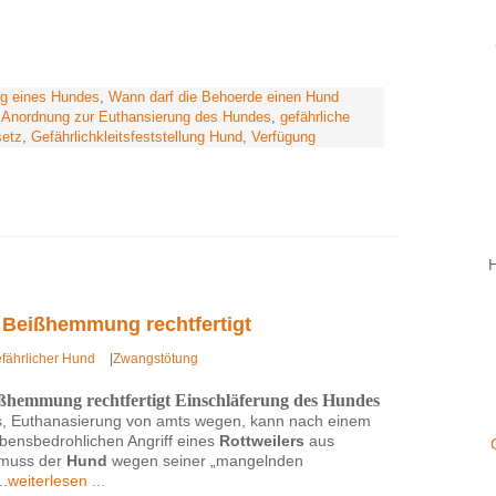
ng eines Hundes
,
Wann darf die Behoerde einen Hund
,
Anordnung zur Euthansierung des Hundes
,
gefährliche
etz
,
Gefährlichkleitsfeststellung Hund
,
Verfügung
H
eißhemmung rechtfertigt
efährlicher Hund
|
Zwangstötung
mung rechtfertigt Einschläferung des Hundes
s, Euthanasierung von amts wegen, kann nach einem
ebensbedrohlichen Angriff eines
Rottweilers
aus
 muss der
Hund
wegen seiner „mangelnden
..
weiterlesen ...