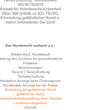
Tierarzthaftung - bundesweit:
06136-762833
Anwalt für Hunderecht Ackenheil
Über 400 Urteile zu §11 TSchG,
Einstufung gefährlicher Hund u.
mehr! Informieren Sie sich!
Das Hunderecht umfasst u.a.:
(Welpenkauf, Hundekauf)
aftung des Züchters für gesundheitliche
Probleme
Versicherungen
Tierarzt | Tierarzthaftung
Tierhalterhaftung
Hundebiss Anzeige beim Ordnungsamt
Hundehalter Anzeige bei der Polizei
Einstufung als gefährlicher Hund
gefährlicher Hund
Gefährlichkeitsfeststellung eines Hundes
Landeshundegesetze
LHundG