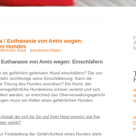
H
s / Euthanasie von Amts wegen:
hen Hundes
efährlicher Hund
|
Hundebiss Folgen
 Euthanasie von Amts wegen: Einschläfern
n als gefährlich geltenden Hund einschläfern? Die von
hr rechtfertige seine Einschläferung. Kann die
ie Tötung des Hundes anordnen? Ein Hund, der
ebensgefährliche Hundebisse schwer verletzt und sich
H
läfert werden, so entschied das Oberverwaltungsgericht
R
ngen muss ein Halter eines gefährlichen Hundes
H
 Anwalt der sich für Sie und Ihren Hund einsetzt und Ihre
A
en vertritt?
E
e
zur Feststellung der Gefährlichkeit eines Hundes steht