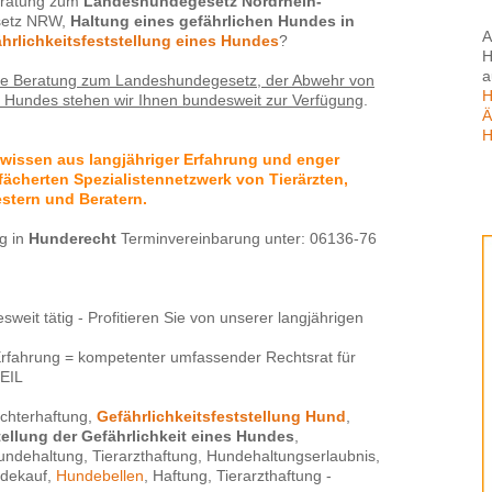
Beratung zum
Landeshundegesetz Nordrhein-
setz NRW,
Haltung eines gefährlichen Hundes in
A
hrlichkeitsfeststellung eines Hundes
?
H
a
tliche Beratung zum Landeshundegesetz, der Abwehr von
H
es Hundes stehen wir Ihnen bundesweit zur Verfügung
.
Ä
H
hwissen aus langjähriger Erfahrung und enger
ächerten Spezialistennetzwerk von Tierärzten,
stern und Beratern.
g in
Hunderecht
Terminvereinbarung unter: 06136-76
weit tätig - Profitieren Sie von unserer langjährigen
Erfahrung = kompetenter umfassender Rechtsrat für
EIL
üchterhaftung,
Gefährlichkeitsfeststellung Hund
,
tellung der Gefährlichkeit eines Hundes
,
ndehaltung, Tierarzthaftung, Hundehaltungserlaubnis,
dekauf,
Hundebellen
, Haftung, Tierarzthaftung -