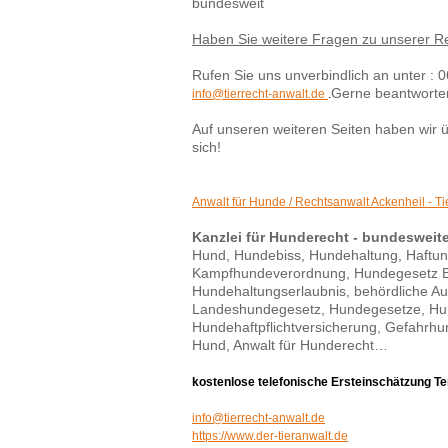
bundesweit
Haben Sie weitere Fragen zu unserer R
Rufen Sie uns unverbindlich an unter :
Gerne beantworten
info@tierrecht-anwalt.de
.
Auf unseren weiteren Seiten haben wir 
sich!
Anwalt für Hunde / Rechtsanwalt Ackenheil - Ti
Kanzlei für Hunderecht - bundesweit
Hund, Hundebiss, Hundehaltung, Haftung
Kampfhundeverordnung, Hundegesetz B
Hundehaltungserlaubnis, behördliche Au
Landeshundegesetz, Hundegesetze, Hu
Hundehaftpflichtversicherung, Gefahrhu
Hund, Anwalt für Hunderecht…
kostenlose telefonische Ersteinschätzung T
info@tierrecht-anwalt.de
https://www.der-tieranwalt.de