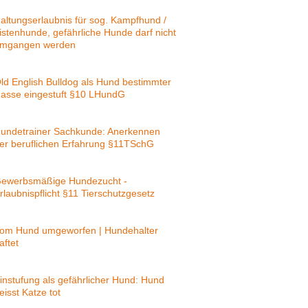
altungserlaubnis für sog. Kampfhund /
istenhunde, gefährliche Hunde darf nicht
mgangen werden
ld English Bulldog als Hund bestimmter
asse eingestuft §10 LHundG
undetrainer Sachkunde: Anerkennen
er beruflichen Erfahrung §11TSchG
ewerbsmäßige Hundezucht -
rlaubnispflicht §11 Tierschutzgesetz
om Hund umgeworfen | Hundehalter
aftet
instufung als gefährlicher Hund: Hund
eisst Katze tot