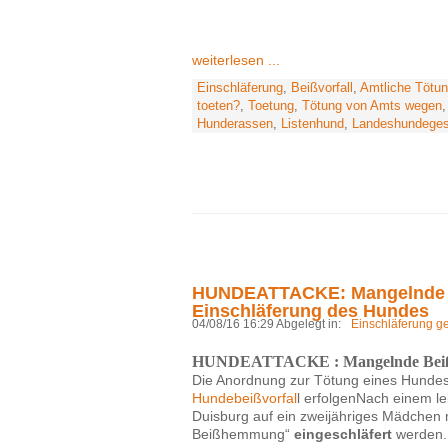
weiterlesen ...
Einschläferung
,
Beißvorfall
,
Amtliche Tötu
toeten?
,
Toetung
,
Tötung von Amts wegen
Hunderassen
,
Listenhund
,
Landeshundeges
HUNDEATTACKE: Mangelnde B
Einschläferung des Hundes
04/08/16 16:29 Abgelegt in:
Einschläferung g
HUNDEATTACKE : Mangelnde Beißhem
Die Anordnung zur Tötung eines Hunde
Hundebeißvorfal
l erfolgenNach einem l
Duisburg auf ein zweijähriges Mädchen
Beißhemmung“
eingeschläfert
werden.