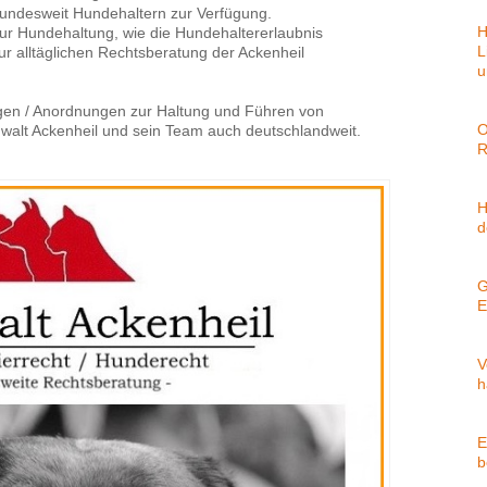
bundesweit Hundehaltern zur Verfügung.
H
ur Hundehaltung, wie die Hundehaltererlaubnis
L
 alltäglichen Rechtsberatung der Ackenheil
u
ngen / Anordnungen zur Haltung und Führen von
O
walt Ackenheil und sein Team auch deutschlandweit.
R
H
d
G
E
V
h
E
b