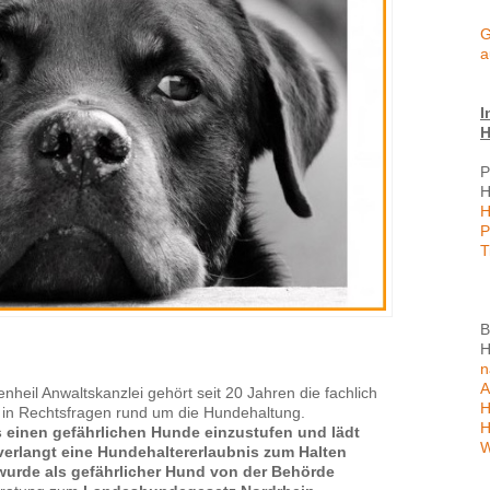
G
a
I
H
P
H
H
P
T
B
H
n
A
nheil Anwaltskanzlei gehört seit 20 Jahren die fachlich
H
in Rechtsfragen rund um die Hundehaltung.
H
s einen gefährlichen Hunde einzustufen und lädt
W
verlangt eine Hundehaltererlaubnis zum Halten
wurde als gefährlicher Hund von der Behörde