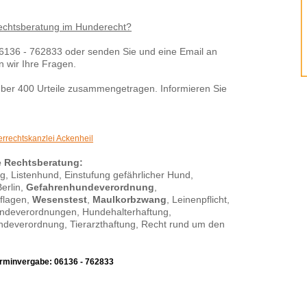
echtsberatung im Hunderecht?
 06136 - 762833 oder senden Sie und eine Email an
 wir Ihre Fragen.
über 400 Urteile zusammengetragen. Informieren Sie
errechtskanzlei Ackenheil
e Rechtsberatung:
, Listenhund, Einstufung gefährlicher Hund,
erlin,
Gefahrenhundeverordnung
,
flagen,
Wesenstest
,
Maulkorbzwang
, Leinenpflicht,
ndeverordnungen, Hundehalterhaftung,
ndeverordnung, Tierarzthaftung, Recht rund um den
erminvergabe: 06136 - 762833