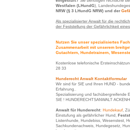
eingestuft?
Sie benötigen rechtliche 
Westfalen (LHundG
), Landeshundege
NRW (§ 3 LHundG NRW) und der
Gefä
Als spezialisierter Anwalt für die rech
der Feststellung der Gefährlichkeit ein
Nutzen Sie unser spezialisiertes Fac
Zusammenarbeit mit unserem breitgef
Gutachtern, Hundetrainern, Wesenste
Kostenlose telefonische Ersteinschätzun
28 33
Hunderecht Anwalt Kontaktformular
Wir sind für SIE und Ihren HUND - bundes
Erfahrung..
Spezialisierung und fachübergreifende 
SIE ! HUNDERECHTSANWALT ACKENH
Anwalt für Hunderecht
:
Hundekauf
, Z
Einstufung als gefährlicher Hund,
Fests
Listenhunde, Hundebiss, Wesenstest, Hu
Sachkundenachweis, Hundegesetz, Hun