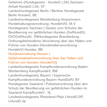
Gefahren (Hundegesetz - HundeG LSA) Sachsen-
Anhalt HundeG LSA, ST
Landeshundegesetz Berlin / Berliner Hundegesetz
Berlin HundeG, BE
Landeshundegesetz Mecklenburg-Vorpommern
Hundehaltungsverordnung: HundehVO, M-V
Hundegesetz Sachsen | Gesetz zum Schutze der
Bevölkerung vor gefährlichen Hunden (GefHundG),
DVOGefHundG, SNHundegesetz Brandenburg :
Ordnungsbehördliche Verordnung über das Halten und
Führen von Hunden (Hundehalterverordnung -
HundehV) Hundes, BB
Hundeverordnung Hessen |
Gefahrenabwehrverordnung über das Halten und
Führen von Hunden (HundeVO
)
Landeshundegesetz Kampfhundeverordnung Baden-
Württemberg KampfhundeV, BW
Landeshundegesetz Bayern / bayerische
Kampfhundeverordnung Bayern HundGefV, BY
Hundegesetz Saarland / Polizeiverordnung über den
Schutz der Bevölkerung vor gefährlichen Hunden im
Saarland KampfhundeV , SL
Landeshundegesetz Rheinland-Pfalz LHundG,RP,
LHundG rlp