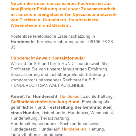
Nutzen Sie unser spezialisiertes Fachwissen aus
langjähriger Erfahrung und enger Zusammenarbeit
mit unserem breitgefächerten Spezialistennetzwerk
von Tierärzten, Gutachtern, Hundetrainern,
Wesenstestern und Beratern.
Kostenlose telefonische Ersteinschätzung in
Hunderecht
Terminvereinbarung unter: 06136-76 28
33
Hunderecht Anwalt Kontaktformular
Wir sind für SIE und Ihren HUND - bundesweit tätig -
Profitieren Sie von unserer langjährigen Erfahrung..
Spezialisierung und fachübergreifende Erfahrung =
kompetenter umfassender Rechtsrat für SIE !
HUNDERECHTSANWALT ACKENHEIL
Anwalt für Hunderecht
:
Hundekauf
, Züchterhaftung,
Gefährlichkeitsfeststellung Hund
, Einstufung als
gefährlicher Hund,
Feststellung der Gefährlichkeit
eines Hundes
, Listenhunde, Hundebiss, Wesenstest,
Hundehaltung, Tierarzthaftung,
Hundehaltungserlaubnis, Sachkundenachweis,
Hundegesetz, Hundekauf,
Hundebellen
, Haftung,
Tierarzthaftung - bundesweit