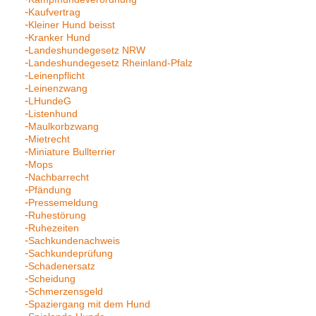
Kaufvertrag
Kleiner Hund beisst
Kranker Hund
Landeshundegesetz NRW
Landeshundegesetz Rheinland-Pfalz
Leinenpflicht
Leinenzwang
LHundeG
Listenhund
Maulkorbzwang
Mietrecht
Miniature Bullterrier
Mops
Nachbarrecht
Pfändung
Pressemeldung
Ruhestörung
Ruhezeiten
Sachkundenachweis
Sachkundeprüfung
Schadenersatz
Scheidung
Schmerzensgeld
Spaziergang mit dem Hund