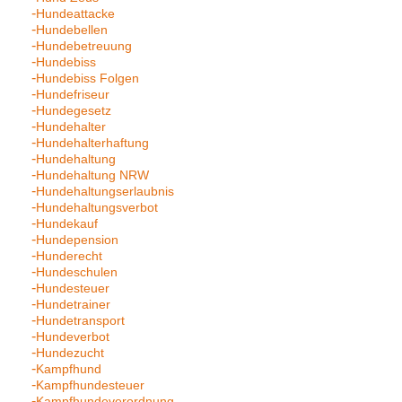
Hundeattacke
Hundebellen
Hundebetreuung
Hundebiss
Hundebiss Folgen
Hundefriseur
Hundegesetz
Hundehalter
Hundehalterhaftung
Hundehaltung
Hundehaltung NRW
Hundehaltungserlaubnis
Hundehaltungsverbot
Hundekauf
Hundepension
Hunderecht
Hundeschulen
Hundesteuer
Hundetrainer
Hundetransport
Hundeverbot
Hundezucht
Kampfhund
Kampfhundesteuer
Kampfhundeverordnung