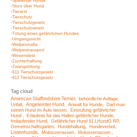
Spielende Hunde
Sturz über Hund
Tierarzt
Tierschutz
Tierschutzgesetz
Tierschutzverein
Tötung eines gefährlichen Hundes
Umgangsrecht
Welpenmafia
Welpentransport
Wesenstest
Züchterhaftung
Zwangstötung
§11 Tierschutzgesetz
§11 Tierschutzgesetz
American Staffordshire Terrier
behördliche Auflage
Angeleinter Hund
Unfall
Anwalt für Hunde
Darf man
seinen Hund im Auto lassen
Einstufung gefährlicher
Hund
Erlaubnis für das Halten gefährlicher Hunde
freilaufender Hund
Gefährlicher Hund §1 LHundG RP
Gemeinschaftsgarten
Hundehaltung
Hundeverbot
Listenhunde
Molosserrassen
Molosserrassen