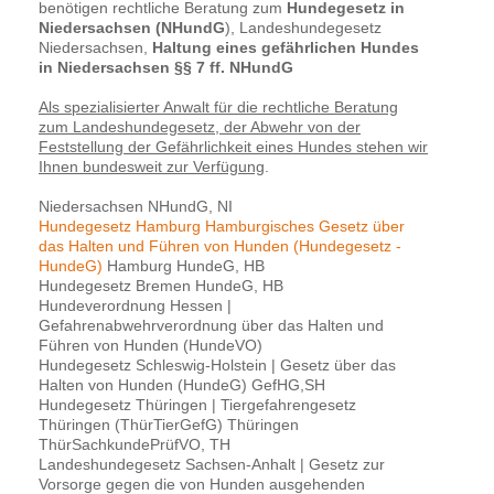
benötigen rechtliche Beratung zum
Hundegesetz in
Niedersachsen (NHundG
), Landeshundegesetz
Niedersachsen,
Haltung eines gefährlichen Hundes
in Niedersachsen §§ 7 ff. NHundG
Als spezialisierter Anwalt für die rechtliche Beratung
zum Landeshundegesetz, der Abwehr von der
Feststellung der Gefährlichkeit eines Hundes stehen wir
Ihnen bundesweit zur Verfügung
.
Niedersachsen NHundG, NI
Hundegesetz Hamburg Hamburgisches Gesetz über
das Halten und Führen von Hunden (Hundegesetz -
HundeG)
Hamburg HundeG, HB
Hundegesetz Bremen HundeG, HB
Hundeverordnung Hessen |
Gefahrenabwehrverordnung über das Halten und
Führen von Hunden (HundeVO)
Hundegesetz Schleswig-Holstein | Gesetz über das
Halten von Hunden (HundeG) GefHG,SH
Hundegesetz Thüringen | Tiergefahrengesetz
Thüringen (ThürTierGefG) Thüringen
ThürSachkundePrüfVO, TH
Landeshundegesetz Sachsen-Anhalt | Gesetz zur
Vorsorge gegen die von Hunden ausgehenden