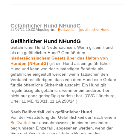
Gefährlicher Hund NHundG
22/07/21 15:32 Abgelegt in:
Beißvorfall
|
gefährlicher Hund
Gefährlicher Hund NHundG
Gefährlicher Hund Niedersachsen: Wann gilt ein Hund
als ein gefährlicher Hund?
Gemäß dem
niedersächsischem Gesetz über das Halten von
Hunden
(NHundG)
gilt ein Hund als ein gefährlicher
Hund und kann von der zuständigen Behörde als
gefährliche eingestuft werden, wenn Tatsachen den
Verdacht rechtfertigen, dass von dem Hund eine Gefahr
für die öffentliche Sicherheit ausgeht. Ein Hund gilt
regelmässig als gefährlich, wenn er ein anderes Tier
nicht nur ganz geringfügig verletzt hat. (OVG Lüneburg,
Urteil 11 ME 423/11, 11 LA 250/14 )
Nach Beißvorfall kein gefährlicher Hund
Von der Feststellung der Gefährlichkeit darf nach einem
Beißvorfall
nur ausnahmsweise, in einem besonders
begründeten Einzelfall , abgesehen werden, wenn der
Sinn und Zweck der gesetzlichen Regelung dies