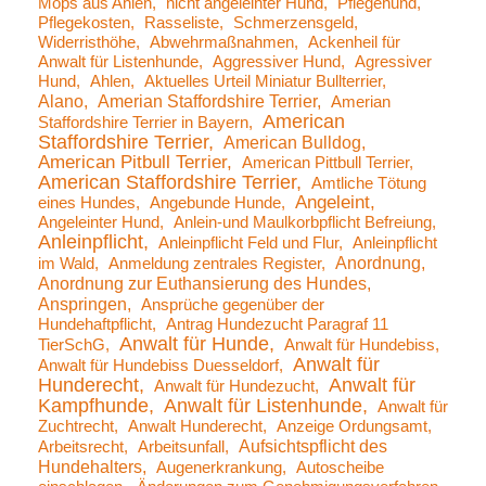
Mops aus Ahlen
nicht angeleinter Hund
Pflegehund
Pflegekosten
Rasseliste
Schmerzensgeld
Widerristhöhe
Abwehrmaßnahmen
Ackenheil für
Anwalt für Listenhunde
Aggressiver Hund
Agressiver
Hund
Ahlen
Aktuelles Urteil Miniatur Bullterrier
Alano
Amerian Staffordshire Terrier
Amerian
American
Staffordshire Terrier in Bayern
Staffordshire Terrier
American Bulldog
American Pitbull Terrier
American Pittbull Terrier
American Staffordshire Terrier
Amtliche Tötung
Angeleint
eines Hundes
Angebunde Hunde
Angeleinter Hund
Anlein-und Maulkorbpflicht Befreiung
Anleinpflicht
Anleinpflicht Feld und Flur
Anleinpflicht
Anordnung
im Wald
Anmeldung zentrales Register
Anordnung zur Euthansierung des Hundes
Anspringen
Ansprüche gegenüber der
Hundehaftpflicht
Antrag Hundezucht Paragraf 11
Anwalt für Hunde
TierSchG
Anwalt für Hundebiss
Anwalt für
Anwalt für Hundebiss Duesseldorf
Hunderecht
Anwalt für
Anwalt für Hundezucht
Kampfhunde
Anwalt für Listenhunde
Anwalt für
Zuchtrecht
Anwalt Hunderecht
Anzeige Ordungsamt
Aufsichtspflicht des
Arbeitsrecht
Arbeitsunfall
Hundehalters
Augenerkrankung
Autoscheibe