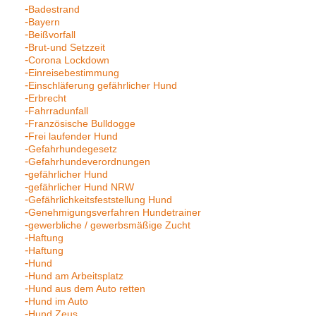
Badestrand
Bayern
Beißvorfall
Brut-und Setzzeit
Corona Lockdown
Einreisebestimmung
Einschläferung gefährlicher Hund
Erbrecht
Fahrradunfall
Französische Bulldogge
Frei laufender Hund
Gefahrhundegesetz
Gefahrhundeverordnungen
gefährlicher Hund
gefährlicher Hund NRW
Gefährlichkeitsfeststellung Hund
Genehmigungsverfahren Hundetrainer
gewerbliche / gewerbsmäßige Zucht
Haftung
Haftung
Hund
Hund am Arbeitsplatz
Hund aus dem Auto retten
Hund im Auto
Hund Zeus