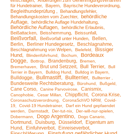
einschlagen
Änderungen zum Genehmigungsverfahren
für Hundetrainer
Bayern
Bayrische Hundeverordnung
Begleithundeprüfung
Behandlungsfehler
behördliche
Behandlungskosten vom Zuechter
Auflage
behördliche Auflage Hundehaltung
Behördliche Auflagen
behördliche Erlaubnis
Beißattacken
Beisshemmung
Beissunfall
Beißvorfall
Bellen
Beißvorfall unter Hunden
Berlin
Berliner Hundegesetz
Beschlagnahme
Bissiger
Beschlagnahmung von Welpen
Bielefeld
Bordeaux
Hund
Blindenführhund
Bochum
Dogge
Brandenburg
Bottrop
Bremen
Brut und Setzzeit
Bull Terrier
Bremerhaven
Bull
Terrier in Bayern
Bulldog Hund
Bulldog in Bayern
Bullmastiff
Bullterrier
Bulldogge
Bullterrier
Bundesweite Rechtsberatung
Bürohund
Bußgeld
Cane Corso
Canismix
Canine Parvovirose
Chippflicht
Corona Krise
Canophobie
Cesar Millan
Coronaschutzverordnung
CoronaSchVO NRW
Covid-
19
Covid-19 Hundetrainer
Darf ein Hund gepfaendet
werden
Darmstadt
Der-tut-nix
Der-will-nur-spielen
Dogo Argentino
Dobermann
Dogo Canario
Dortmund
Duisburg
Düsseldorf
Eigentum am
Hund
Einfuhrverbot
Einreiseverbot
Einstufung gefährlicher Hund
Einschläferung