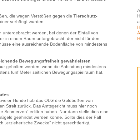
A
H
bußen, die wegen Verstößen gegen die
Tierschutz-
a
iner verhängt wurden.
H
Ä
untergebracht werden, bei denen der Einfall von
H
Tier in einem Raum untergebracht, der nicht für den
 müsse eine ausreichende Bodenfläche von mindestens
ichende Bewegungsfreiheit gewährleisten
 nur gehalten werden, wenn die Anbindung mindestens
stens fünf Meter seitlichen Bewegungsspielraum hat.
.
ndes
s zweier Hunde hob das OLG die Geldbußen von
en Streit zurück. Das Amtsgericht muss hier noch
he Schmerzen“ erlitten haben. Nur dann stelle dies eine
ußgeld geahndet werden könne. Sollte dies der Fall
ch „erzieherische Zwecke“ nicht gerechtfertigt.