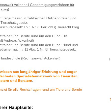
chtsanwalt Ackenheil Genehmigungsverfahren für
uszug)
cht regelmässig in zahlreichen Onlineportalen und
 Tierschutzgesetz.
rschutzgesetz I S.1 Nr. 8 TierSchG) Tierrecht Blog
etrainer und Berufe rund um den Hund: Die
lt Andreas Ackenheil)
etrainer und Berufe rund um den Hund: Hund und
trainer nach § 11 Abs. 1 Nr. 8f Tierschutzgesetz
 Hundeschule (Rechtsanwalt Ackenheil)
H
hwissen aus langjähriger Erfahrung und enger
ächerten Spezialistennetzwerk von Tierärzten,
stern und Beratern.
anzlei für alle Rechtsfragen rund um Tiere und Berufe
erer Hauptseite: