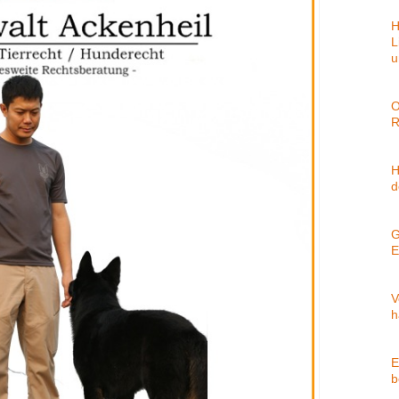
H
L
u
O
R
H
d
G
E
V
h
E
b