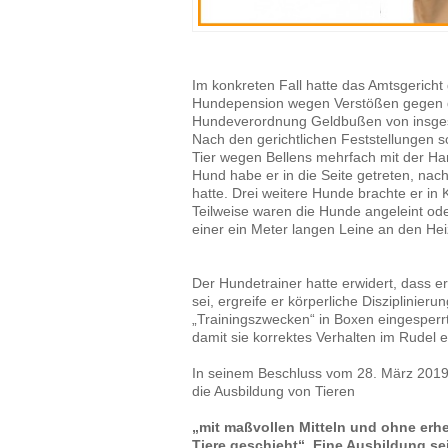
Im konkreten Fall hatte das Amtsgericht
Hundepension wegen Verstößen gegen da
Hundeverordnung Geldbußen von insges
Nach den gerichtlichen Feststellungen 
Tier wegen Bellens mehrfach mit der H
Hund habe er in die Seite getreten, n
hatte. Drei weitere Hunde brachte er in
Teilweise waren die Hunde angeleint ode
einer ein Meter langen Leine an den He
Der Hundetrainer hatte erwidert, dass 
sei, ergreife er körperliche Disziplini
„Trainingszwecken“ in Boxen eingesperr
damit sie korrektes Verhalten im Rudel e
In seinem Beschluss vom 28. März 2019 
die Ausbildung von Tieren
„mit maßvollen Mitteln und ohne erh
Tiere geschieht“. Eine Ausbildung se