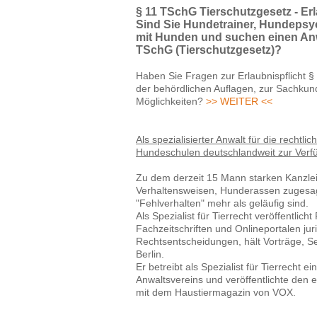
§ 11 TSchG Tierschutzgesetz - Er
Sind Sie Hundetrainer, Hundepsy
mit Hunden und suchen einen Anw
TSchG (Tierschutzgesetz)?
Haben Sie Fragen zur Erlaubnispflicht §
der behördlichen Auflagen, zur Sachkun
Möglichkeiten?
>> WEITER <<
Als spezialisierter Anwalt für die rechtl
Hundeschulen deutschlandweit zur Verf
Zu dem derzeit 15 Mann starken Kanzl
Verhaltensweisen, Hunderassen zugesag
"Fehlverhalten" mehr als geläufig sind.
Als Spezialist für Tierrecht veröffentlic
Fachzeitschriften und Onlineportalen j
Rechtsentscheidungen, hält Vorträge, 
Berlin.
Er betreibt als Spezialist für Tierrecht 
Anwaltsvereins und veröffentlichte den 
mit dem Haustiermagazin von VOX.