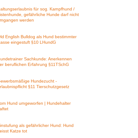
altungserlaubnis für sog. Kampfhund /
istenhunde, gefährliche Hunde darf nicht
mgangen werden
ld English Bulldog als Hund bestimmter
asse eingestuft §10 LHundG
undetrainer Sachkunde: Anerkennen
er beruflichen Erfahrung §11TSchG
ewerbsmäßige Hundezucht -
rlaubnispflicht §11 Tierschutzgesetz
om Hund umgeworfen | Hundehalter
aftet
instufung als gefährlicher Hund: Hund
eisst Katze tot