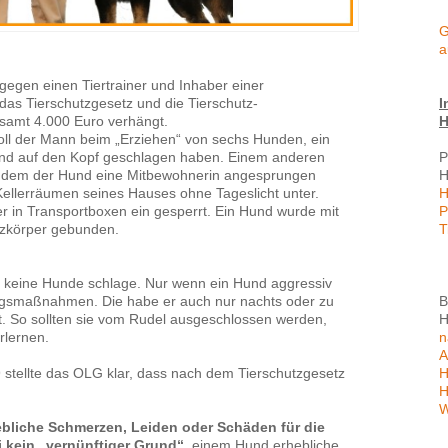
G
a
 gegen einen Tiertrainer und Inhaber einer
I
s Tierschutzgesetz und die Tierschutz-
H
amt 4.000 Euro verhängt.
soll der Mann beim „Erziehen“ von sechs Hunden, ein
P
and auf den Kopf geschlagen haben. Einem anderen
H
achdem der Hund eine Mitbewohnerin angesprungen
H
 Kellerräumen seines Hauses ohne Tageslicht unter.
P
r in Transportboxen ein gesperrt. Ein Hund wurde mit
T
izkörper gebunden.
er keine Hunde schlage. Nur wenn ein Hund aggressiv
B
erungsmaßnahmen. Die habe er auch nur nachts oder zu
H
t. So sollten sie vom Rudel ausgeschlossen werden,
n
rlernen.
A
H
stellte das OLG klar, dass nach dem Tierschutzgesetz
H
W
ebliche Schmerzen, Leiden oder Schäden für die
i kein „vernünftiger Grund“,
einem Hund erhebliche