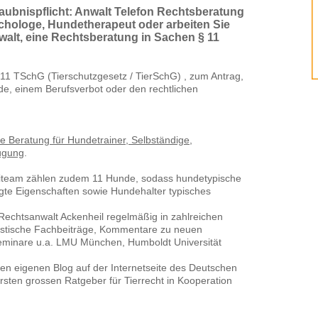
laubnispflicht: Anwalt Telefon Rechtsberatung
chologe, Hundetherapeut oder arbeiten Sie
alt, eine Rechtsberatung in Sachen § 11
 11 TSchG (Tierschutzgesetz / TierSchG) , zum Antrag,
de, einem Berufsverbot oder den rechtlichen
iche Beratung für Hundetrainer, Selbständige,
ügung
.
eiteam zählen zudem 11 Hunde, sodass hundetypische
te Eigenschaften sowie Hundehalter typisches
ht Rechtsanwalt Ackenheil regelmäßig in zahlreichen
uristische Fachbeiträge, Kommentare zu neuen
Seminare u.a. LMU München, Humboldt Universität
einen eigenen Blog auf der Internetseite des Deutschen
ersten grossen Ratgeber für Tierrecht in Kooperation