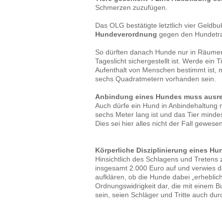
Schmerzen zuzufügen.
Das OLG bestätigte letztlich vier Geld
Hundeverordnung
gegen den Hundetra
So dürften danach Hunde nur in Räumen 
Tageslicht sichergestellt ist. Werde ein 
Aufenthalt von Menschen bestimmt ist,
sechs Quadratmetern vorhanden sein.
Anbindung eines Hundes muss ausre
Auch dürfe ein Hund in Anbindehaltung
sechs Meter lang ist und das Tier minde
Dies sei hier alles nicht der Fall gewesen
Körperliche Disziplinierung eines Hu
Hinsichtlich des Schlagens und Treten
insgesamt 2.000 Euro auf und verwies d
aufklären, ob die Hunde dabei „erheblic
Ordnungswidrigkeit dar, die mit einem B
sein, seien Schläger und Tritte auch dur