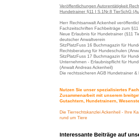
Veröffentlichungen Autorentätigkeit Re
Hundetrainer §11 I S.1Nr.8 TierSchG (A
Herr Rechtsanwalt Ackenheil veröffentli
Fachzeitschriften Fachbeiträge zum §11
Neue Erlaubnis für Hundetrainer (§11 Tie
deutscher Anwaltverein
SitzPlatzFuss 16 Buchmagazin für Hund
Rechtsberatung für Hundeschulen (Anwa
SitzPlatzFuss 17 Buchmagazin für Hund
Unternehmen - Erlaubnispflicht für Hunde
(Anwalt Andreas Ackenheil)
Die rechtssicheren AGB Hundetrainer &
Nutzen Sie unser spezialisiertes Fac
Zusammenarbeit mit unserem breitgef
Gutachtern, Hundetrainern, Wesenste
Die Tierrechtskanzlei Ackenheil - Ihre K
rund um Tiere
Interessante Beiträge auf uns