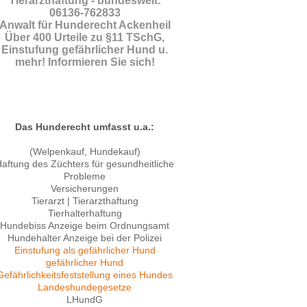
Tierarzthaftung - bundesweit:
06136-762833
Anwalt für Hunderecht Ackenheil
Über 400 Urteile zu §11 TSchG,
Einstufung gefährlicher Hund u.
mehr! Informieren Sie sich!
Das Hunderecht umfasst u.a.:
(Welpenkauf, Hundekauf)
aftung des Züchters für gesundheitliche
Probleme
Versicherungen
Tierarzt | Tierarzthaftung
Tierhalterhaftung
Hundebiss Anzeige beim Ordnungsamt
Hundehalter Anzeige bei der Polizei
Einstufung als gefährlicher Hund
gefährlicher Hund
Gefährlichkeitsfeststellung eines Hundes
Landeshundegesetze
LHundG