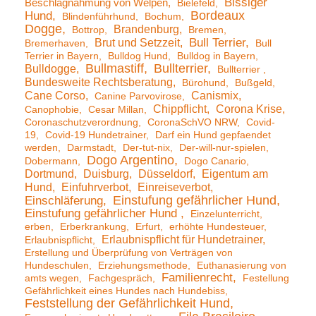
Bissiger
Beschlagnahmung von Welpen
Bielefeld
Bordeaux
Hund
Blindenführhund
Bochum
Dogge
Brandenburg
Bottrop
Bremen
Brut und Setzzeit
Bull Terrier
Bremerhaven
Bull
Terrier in Bayern
Bulldog Hund
Bulldog in Bayern
Bullmastiff
Bullterrier
Bulldogge
Bullterrier
Bundesweite Rechtsberatung
Bürohund
Bußgeld
Cane Corso
Canismix
Canine Parvovirose
Chippflicht
Corona Krise
Canophobie
Cesar Millan
Coronaschutzverordnung
CoronaSchVO NRW
Covid-
19
Covid-19 Hundetrainer
Darf ein Hund gepfaendet
werden
Darmstadt
Der-tut-nix
Der-will-nur-spielen
Dogo Argentino
Dobermann
Dogo Canario
Dortmund
Duisburg
Düsseldorf
Eigentum am
Hund
Einfuhrverbot
Einreiseverbot
Einstufung gefährlicher Hund
Einschläferung
Einstufung gefährlicher Hund
Einzelunterricht
erben
Erberkrankung
Erfurt
erhöhte Hundesteuer
Erlaubnispflicht für Hundetrainer
Erlaubnispflicht
Erstellung und Überprüfung von Verträgen von
Hundeschulen
Erziehungsmethode
Euthanasierung von
Familienrecht
amts wegen
Fachgespräch
Festellung
Gefährlichkeit eines Hundes nach Hundebiss
Feststellung der Gefährlichkeit Hund