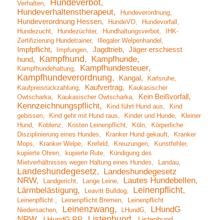
Hundeverbot
Verhalten
Hundeverhaltenstherapeut
Hundeverordnung
Hundeverordnung Hessen
HundeVO
Hundevorfall
Hundezucht
Hundezüchter
Hundhaltungsverbot
IHK-
Zertifizierung Hundetrainer
Illegaler Welpenhandel
Impfpflicht
Jagdtrieb
Jäger erschiesst
Impfungen
Kampfhund
Kampfhunde
hund
Kampfhundesteuer
Kampfhundehaltung
Kampfhundeverordnung
Kangal
Karlsruhe
Kaufvertrag
Kaufpreisrückzahlung
Kaukasischer
Kein Beißvorfall
Owtscharka
Kaukasischer Owtscharka
Kennzeichnungspflicht
Kind führt Hund aus
Kind
gebissen
Kind geht mit Hund raus
Kinder und Hunde
Kleiner
Hund
Koblenz
Kosten Leinenpflicht
Köln
Körperliche
Disziplinierung eines Hundes
Kranker Hund gekauft
Kranker
Mops
Kranker Welpe
Krefeld
Kreuzungen
Kunstfehler
kupierte Ohren
kupierte Rute
Kündigung des
Mietverhältnisses wegen Haltung eines Hundes
Landau
Landeshundegesetz
Landeshundegesetz
NRW
Lautes Hundebellen
Landgericht
Lange Leine
Leinenpflicht
Lärmbelästigung
Leavitt Bulldog
Leinenpflicht
Leinenpflicht Bremen
Leinenpflicht
Leinenzwang
LHundG
Niedersachen
LHundG
Listenhund
NRW
LHundG RP
Listenhund