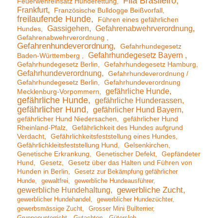
Fila Brasileiro
Feuerwehreinsatz Hunderettung
Frankfurt
Französische Bulldogge Beißvorfall
freilaufende Hunde
Führen eines gefährlichen
Gassigehen
Gefahrenabwehrverordnung
Hundes
Gefahrenabwehrverordnung
Gefahrenhundeverordnung
Gefahrhundegesetz
Gefahrhundegesetz Bayern
Baden-Württemberg
Gefahrhundegesetz Berlin
Gefahrhundegesetz Hamburg
Gefahrhundeverordnung
Gefahrhundeverordnung /
Gefahrhundegesetz Berlin
Gefahrhundeverordnung
gefährliche Hunde
Mecklenburg-Vorpommern
gefährliche Hunde
gefährliche Hunderassen
gefährlicher Hund
gefährlicher Hund Bayern
gefährlicher Hund Niedersachen
gefährlicher Hund
Rheinland-Pfalz
Gefährlichkeit des Hundes aufgrund
Verdacht
Gefährlichkeitsfeststellung eines Hundes
Gefährlichkleitsfeststellung Hund
Gelsenkirchen
Genetische Erkrankung
Genetischer Defekt
Gepfändeter
Hund
Gesetz
Gesetz über das Halten und Führen von
Hunden in Berlin
Gesetz zur Bekämpfung gefährlicher
Hunde
gewaltfrei
gewerbliche Hundeausführer
gewerbliche Hundehaltung
gewerbliche Zucht
gewerblicher Hundehandel
gewerblicher Hundezüchter
gewerbsmässige Zucht
Grosser Mini Bullterrier
Gruppenunterricht
Gutachten
Gütersloh