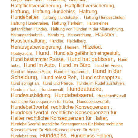
Haftpflichtversicherung
Haftpflichversicherung
Haftung
Haftung Hundebiss
Haftung
Hundehalter
Haftung Hundehalter
Haftung Hundeschulen
Haftung Hundetrainer
Haftung Tierheim
Halten eines
gefährlichen Hundes
Haltung von Hunden in der Mietwohnung
Haustier
Haltungserlaubnis
Hamburg
Hausordnung
Haustierhaltung
Händler
Heidelberg
Herausgabeweigerung
Hitzetod
Hessen
Hund
Hund als gefährlich eingestuft
Hobbyzucht
Hund hat gebissen
Hund bestimmter Rasse
Hund
Hund im Auto
Hund im Büro
hetzt
Hund im Freien
Hund in der
Hund im heissen Auto
Hund im Testament
Scheidung
Hund reisst Reh
Hund schnappt zu
Hund springt an
Hund und Pferde
Hunde im Rudel ausführen
Hundeattacke
Hunde im Taxi
Hundeanwalt
Hundebeisserei
Hundeausbildung
Hundebeißvorall
rechtliche Konsequenzen für Halter
Hundebeissvorfall
Hundebeißvorfall rechtliche Konsequenzen
Hundebeißvorfall rechtliche Konsequenzen für
Halter rechtliche Konsequenzen für Halter
Hundebeißvorfall rechtliche Konsequenzen für Halter rechtliche
Konsequenzen für HalterKonsequenzen für Halter
Hundebiss
Hundebiss Folgen
Hundebesitzer