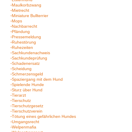
Maulkorbzwang
Mietrecht
Miniature Bullterrier
Mops
Nachbarrecht
Pfändung
Pressemeldung
Ruhestörung
Ruhezeiten
Sachkundenachweis
Sachkundeprüfung
Schadenersatz
Scheidung
Schmerzensgeld
Spaziergang mit dem Hund
Spielende Hunde
Sturz über Hund
Tierarzt
Tierschutz
Tierschutzgesetz
Tierschutzverein
Tötung eines gefährlichen Hundes
Umgangsrecht
Welpenmafia