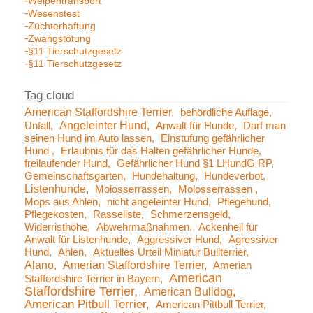
Welpentransport
Wesenstest
Züchterhaftung
Zwangstötung
§11 Tierschutzgesetz
§11 Tierschutzgesetz
American Staffordshire Terrier
behördliche Auflage
Angeleinter Hund
Unfall
Anwalt für Hunde
Darf man
seinen Hund im Auto lassen
Einstufung gefährlicher
Hund
Erlaubnis für das Halten gefährlicher Hunde
freilaufender Hund
Gefährlicher Hund §1 LHundG RP
Gemeinschaftsgarten
Hundehaltung
Hundeverbot
Listenhunde
Molosserrassen
Molosserrassen
Mops aus Ahlen
nicht angeleinter Hund
Pflegehund
Pflegekosten
Rasseliste
Schmerzensgeld
Widerristhöhe
Abwehrmaßnahmen
Ackenheil für
Anwalt für Listenhunde
Aggressiver Hund
Agressiver
Hund
Ahlen
Aktuelles Urteil Miniatur Bullterrier
Alano
Amerian Staffordshire Terrier
Amerian
American
Staffordshire Terrier in Bayern
Staffordshire Terrier
American Bulldog
American Pitbull Terrier
American Pittbull Terrier