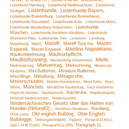
Listenhund Hamburg
Listenhund Niedersachsen
Listenhund
Listenhunde
Listenhunde Bayern
Stuttgart
Listenhunde Brandenburg
Listenhunde Bremerhaven
Listenhunde Düsseldorf
Listenhunde Köln
Listenhunde Mainz
Listenhunde
Listenhunde Mecklenburg-Vorpommern
München
Listenhunde Nordrhein-Westfalen
Listenhunde
Rheinland-Pfalz
Listenhunde Trier
Lockdown
Lüneburg
Mastiff
Mastin
Mastiff Tosa Inu
Magdeburg
Mainz
Mastino Napoletano
Espanol
Mastin Espanol
Maulkorbpflicht
Maulkorbbefreiung
Maulkorbzwang
Miete
Mecklenburg-Vorpommern
Mietvertrag
Mietwohnung
Mietminderung
Minderung
Mini Bullterrier
Miniature Bullterrier
Kaufpreis
Mittagsruhe
Mischlinge
Mithaftung
Mitverschulden
Mobiler Hundetrainer
Mops Edda
Mops
München
Wilma
Mündlicher Kaufvertrag
Nach Hundebiss
Nachtruhe
Angst vor Hunden
Nachbarrecht
Negativzeugnis
NHundG Niedersachsen
Niedersachsen
Niedersächsisches Gesetz über das Halten von
Hunden (NHundG)
Nürnberg
Nordrhein-Westfalen
Old english Bulldog
Olde English
Ohne Leine
Bulldogge
Ordnungswidrigkeit
Papiere
Paragraf 11 Abs.1
Paragraph 11
Satz 1 Nr.8f TSchG
Paragraf 811c ZPO