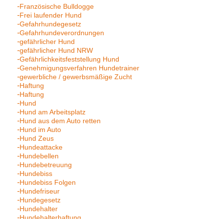
Französische Bulldogge
Frei laufender Hund
Gefahrhundegesetz
Gefahrhundeverordnungen
gefährlicher Hund
gefährlicher Hund NRW
Gefährlichkeitsfeststellung Hund
Genehmigungsverfahren Hundetrainer
gewerbliche / gewerbsmäßige Zucht
Haftung
Haftung
Hund
Hund am Arbeitsplatz
Hund aus dem Auto retten
Hund im Auto
Hund Zeus
Hundeattacke
Hundebellen
Hundebetreuung
Hundebiss
Hundebiss Folgen
Hundefriseur
Hundegesetz
Hundehalter
Hundehalterhaftung