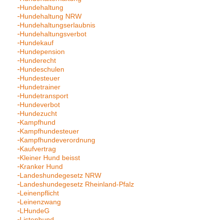
Hundehaltung
Hundehaltung NRW
Hundehaltungserlaubnis
Hundehaltungsverbot
Hundekauf
Hundepension
Hunderecht
Hundeschulen
Hundesteuer
Hundetrainer
Hundetransport
Hundeverbot
Hundezucht
Kampfhund
Kampfhundesteuer
Kampfhundeverordnung
Kaufvertrag
Kleiner Hund beisst
Kranker Hund
Landeshundegesetz NRW
Landeshundegesetz Rheinland-Pfalz
Leinenpflicht
Leinenzwang
LHundeG
Listenhund