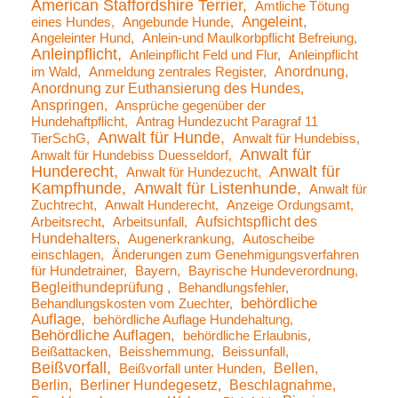
American Staffordshire Terrier
Amtliche Tötung
Angeleint
eines Hundes
Angebunde Hunde
Angeleinter Hund
Anlein-und Maulkorbpflicht Befreiung
Anleinpflicht
Anleinpflicht Feld und Flur
Anleinpflicht
Anordnung
im Wald
Anmeldung zentrales Register
Anordnung zur Euthansierung des Hundes
Anspringen
Ansprüche gegenüber der
Hundehaftpflicht
Antrag Hundezucht Paragraf 11
Anwalt für Hunde
TierSchG
Anwalt für Hundebiss
Anwalt für
Anwalt für Hundebiss Duesseldorf
Hunderecht
Anwalt für
Anwalt für Hundezucht
Kampfhunde
Anwalt für Listenhunde
Anwalt für
Zuchtrecht
Anwalt Hunderecht
Anzeige Ordungsamt
Aufsichtspflicht des
Arbeitsrecht
Arbeitsunfall
Hundehalters
Augenerkrankung
Autoscheibe
einschlagen
Änderungen zum Genehmigungsverfahren
für Hundetrainer
Bayern
Bayrische Hundeverordnung
Begleithundeprüfung
Behandlungsfehler
behördliche
Behandlungskosten vom Zuechter
Auflage
behördliche Auflage Hundehaltung
Behördliche Auflagen
behördliche Erlaubnis
Beißattacken
Beisshemmung
Beissunfall
Beißvorfall
Bellen
Beißvorfall unter Hunden
Berlin
Berliner Hundegesetz
Beschlagnahme