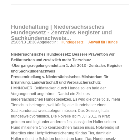
Hundehaltung | Niedersächsisches
Hundegesetz - Zentrales Register und
Sachkundenachweis...
25/06/13 18:30 Abgelegt in:
Hundegesetz
|
Anwalt für Hunde
Niedersächsisches Hundegesetz: Bessere Prävention vor
Beißattacken und zusätzlich mehr Tierschutz
-Übergangsregelung endet am 1. Juli 2013 - Zentrales Register
und Sachkundenachweis
Pressemitteilung v. Niedersächsisches Ministerium für
Ernährung, Landwirtschaft und Verbraucherschutz
HANNOVER. Beißattacken durch Hunde sollen bald der
Vergangenheit angehören. Das ist ein Ziel des
niedersächsischen Hundegesetzes. Es wird gleichzeitig zu mehr
Tierschutz beitragen, weil künftig alle Hundehalter einen
Sachkundenachweis ablegen müssen. Das Gesetz gilt als
bundesweit vorbildlich. Die Novelle ist im Juli 2011 in Kraft
getreten und legt unter anderem fest, dass jeder Halter seinen
Hund mit einem Chip kennzeichnen lassen muss. Notwendig ist
überdies eine Haftpflichtversicherung für das Tier, damit ein
Halter mögliche Schäden begleichen kann. Das Hundegesetz