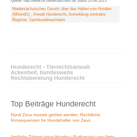
Quelle: http://www.ml.niedersachsen.de Stand 25.06.2013
Niedersächsisches Gesetz über das Halten von Hunden
(NHundG)
,
Anwalt Hunderecht
,
Anmeldung zentrales
Register
,
Sachkundenachweis
Hunderecht - Tierrechtsanwalt
Ackenheil, bundesweite
Rechtsberatung Hunderecht
Top Beiträge Hunderecht
Hund Zeus musste getötet werden: Rechtliche
Konsequenzen für Hundehalter von Zeus
Amtliche Tötung eines Hundes / Euthanasie von Amts