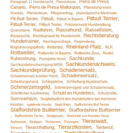
Perro de Presa
Paragraph 11 Hundezucht
Parvovirose
Canario
Perro de Presa Mallorquin
Pfaendung eines
Hundes
Pferdesteuer
Pflegevertrag
phänotypische Merkmale
Pitbull Terrier
Pit-Bull-Terrier
Pitbull
Pitbull in Bayern
Pitbull-Terrier
Pittbull Terrier
Polizeieinsatz Hunderettung
Rassehund
Rasselisten
Radfahrer
Quarantäne
Rechtsberatung
Rassezucht
Rechtsanwalt für Hunderecht
Hundetrainer
Rechtsgrundlage
Regensburg
Rheinland-Pfalz
Registrierungspflicht
Reitunfall
RLP
Rottweiler
Rottweiler in Bayern
Rottweiler Zeus
Rudel
Sachkunde
Ruhestörung
Rückgabe Hund
Sachkundenachweis
Sachkundebescheinigung NRW
Sachkundeprüfung
Schadenersatz
Schadensersatz
Schadenersatz kranker Hund
Scheidungshund
Schleppleine
Schließung Hundeschule
Schmerzensgeld
Schmerzensgeld und Schadenersatz
Schuld an Hundebiss
Schriftlicher Kaufvertrag
Schutzhütte
Sommerhitze
Sorgfaltspflicht des Hundehalters bei mehreren
Hunden
spielende Hunde
Stadt Ahlen
Staffordshire Bull Terrier
Staffordshire Bullterrier
Staffordshire Bullterrier
Staffordshire Terrier
Strafgesetz
Streicheln von fremden Hund
Tieranwalt
Stubenrein
Stuttgart
Testament
Thüringen
Tierarztkosten
Tierarzthaftung
Tierberuf
Tierarzt