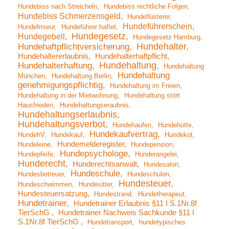
Hundebiss nach Streicheln
Hundebiss rechtliche Folgen
Hundebiss Schmerzensgeld
Hundeflüsterer
Hundeführerschein
Hundefriseur
Hundeführer haftet
Hundegesetz
Hundegebell
Hundegesetz Hamburg
Hundehalter
Hundehaftpflichtversicherung
Hundehaltererlaubnis
Hundehalterhaftpflicht
Hundehaltung
Hundehalterhaftung
Hundehaltung
Hundehaltung
München
Hundehaltung Berlin
genehmigungspflichtig
Hundehaltung im Freien
Hundehaltung in der Mietwohnung
Hundehaltung stört
Hausfrieden
Hundehaltungseraubnis
Hundehaltungserlaubnis
Hundehaltungsverbot
Hundehaufen
Hundehütte
Hundekaufvertrag
HundehV
Hundekauf
Hundekot
Hundemelderegister
Hundeleine
Hundepension
Hundepsychologe
Hundepfeife
Hunderangelei
Hunderecht
Hunderechtsanwalt
Hundesalon
Hundeschule
Hundesbetreuer
Hundeschulen
Hundesteuer
Hundeschwimmen
Hundesitter
Hundesteuersatzung
Hundestrand
Hundetherapeut
Hundetrainer
Hundetrainer Erlaubnis §11 I S.1Nr.8f
TierSchG
Hundetrainer Nachweis Sachkunde §11 I
S.1Nr.8f TierSchG
Hundetransport
hundetypisches