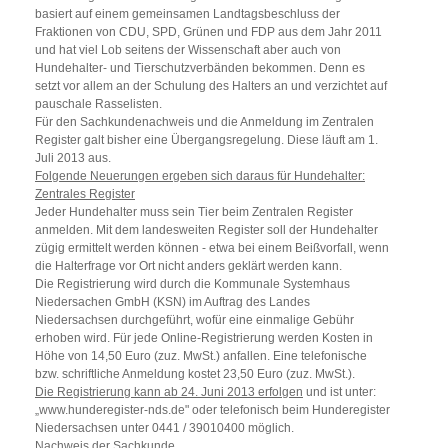
basiert auf einem gemeinsamen Landtagsbeschluss der
Fraktionen von CDU, SPD, Grünen und FDP aus dem Jahr 2011
und hat viel Lob seitens der Wissenschaft aber auch von
Hundehalter- und Tierschutzverbänden bekommen. Denn es
setzt vor allem an der Schulung des Halters an und verzichtet auf
pauschale Rasselisten.
Für den Sachkundenachweis und die Anmeldung im Zentralen
Register galt bisher eine Übergangsregelung. Diese läuft am 1.
Juli 2013 aus.
Folgende Neuerungen ergeben sich daraus für Hundehalter:
Zentrales Register
Jeder Hundehalter muss sein Tier beim Zentralen Register
anmelden. Mit dem landesweiten Register soll der Hundehalter
zügig ermittelt werden können - etwa bei einem Beißvorfall, wenn
die Halterfrage vor Ort nicht anders geklärt werden kann.
Die Registrierung wird durch die Kommunale Systemhaus
Niedersachen GmbH (KSN) im Auftrag des Landes
Niedersachsen durchgeführt, wofür eine einmalige Gebühr
erhoben wird. Für jede Online-Registrierung werden Kosten in
Höhe von 14,50 Euro (zuz. MwSt.) anfallen. Eine telefonische
bzw. schriftliche Anmeldung kostet 23,50 Euro (zuz. MwSt.).
Die Registrierung kann ab 24. Juni 2013 erfolgen
und ist unter:
„www.hunderegister-nds.de" oder telefonisch beim Hunderegister
Niedersachsen unter 0441 / 39010400 möglich.
Nachweis der Sachkunde