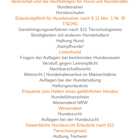
Beißvorfall und die Rechtsfolgen für Hund und Hundehalter
Hundetrainer
Hundeschulen
Erlaubnispflicht für Hundetrainer nach § 11 Abs. 1 Nr. 8f
TSCHG
Genehmigungsverfahren nach §11 Tierschutzgesetz
Streitigkeiten mit anderen Hundehaltern
Haftung Hund
„Kampfhunde“
Listenhund
Fragen der Auflagen bei bestimmten Hunderassen
Verstoß gegen Leinenpflicht
Nachbarschaftsrecht
Mietrecht | Hundehalteverbot im Mietverhältnis
Auflagen bei der Hundehaltung
Haltungserlaubnis
Erlaubnis zum Halten eines gefährlichen Hundes
Hundeführerschein
Wesenstest NRW
Wesenstest
Hundezucht
Auflagen bei der Hundezucht
Gewerbliche Hundezucht Erlaubnis nach §11
Tierschutzgesetz
Haftung Tierheim