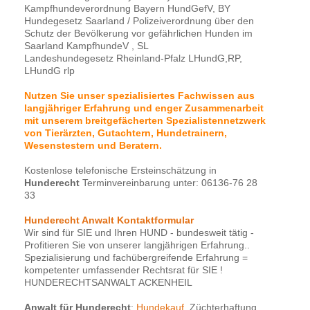
Kampfhundeverordnung Bayern HundGefV, BY
Hundegesetz Saarland / Polizeiverordnung über den
Schutz der Bevölkerung vor gefährlichen Hunden im
Saarland KampfhundeV , SL
Landeshundegesetz Rheinland-Pfalz LHundG,RP,
LHundG rlp
Nutzen Sie unser spezialisiertes Fachwissen aus
langjähriger Erfahrung und enger Zusammenarbeit
mit unserem breitgefächerten Spezialistennetzwerk
von Tierärzten, Gutachtern, Hundetrainern,
Wesenstestern und Beratern.
Kostenlose telefonische Ersteinschätzung in
Hunderecht
Terminvereinbarung unter: 06136-76 28
33
Hunderecht Anwalt Kontaktformular
Wir sind für SIE und Ihren HUND - bundesweit tätig -
Profitieren Sie von unserer langjährigen Erfahrung..
Spezialisierung und fachübergreifende Erfahrung =
kompetenter umfassender Rechtsrat für SIE !
HUNDERECHTSANWALT ACKENHEIL
Anwalt für Hunderecht
:
Hundekauf
, Züchterhaftung,