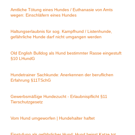
Amtliche Tötung eines Hundes / Euthanasie von Amts
wegen: Einschläfern eines Hundes
Haltungserlaubnis für sog. Kampfhund / Listenhunde,
gefährliche Hunde darf nicht umgangen werden
Old English Bulldog als Hund bestimmter Rasse eingestuft
§10 LHundG
Hundetrainer Sachkunde: Anerkennen der beruflichen
Erfahrung §11TSchG
Gewerbsmäßige Hundezucht - Erlaubnispflicht §11
Tierschutzgesetz
Vom Hund umgeworfen | Hundehalter haftet
Einstufung als gefährlicher Hund: Hund beisst Katze tot