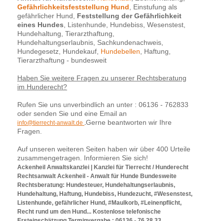
Gefährlichkeitsfeststellung Hund
, Einstufung als
gefährlicher Hund,
Feststellung der Gefährlichkeit
eines Hundes
, Listenhunde, Hundebiss, Wesenstest,
Hundehaltung, Tierarzthaftung,
Hundehaltungserlaubnis, Sachkundenachweis,
Hundegesetz, Hundekauf,
Hundebellen
, Haftung,
Tierarzthaftung - bundesweit
Haben Sie weitere Fragen zu unserer Rechtsberatung
im Hunderecht?
Rufen Sie uns unverbindlich an unter : 06136 - 762833
oder senden Sie und eine Email an
Gerne beantworten wir Ihre
info@tierrecht-anwalt.de
.
Fragen.
Auf unseren weiteren Seiten haben wir über 400 Urteile
zusammengetragen. Informieren Sie sich!
Ackenheil Anwaltskanzlei | Kanzlei für Tierrecht / Hunderecht
Rechtsanwalt Ackenheil - Anwalt für Hunde Bundesweite
Rechtsberatung: Hundesteuer, Hundehaltungserlaubnis,
Hundehaltung, Haftung, Hundebiss, Hundezucht, #Wesenstest,
Listenhunde, gefährlicher Hund, #Maulkorb, #Leinenpflicht,
Recht rund um den Hund... Kostenlose telefonische
Ersteinschätzung Terminvergabe : 06136 - 76 28 33