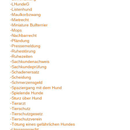
LHundeG
Listenhund
Maulkorbzwang
Mietrecht
Miniature Bullterrier
Mops
Nachbarrecht
Pfändung
Pressemeldung
Ruhestörung
Ruhezeiten
Sachkundenachweis
Sachkundeprüfung
Schadenersatz
Scheidung
Schmerzensgeld
Spaziergang mit dem Hund
Spielende Hunde
Sturz über Hund
Tierarzt
Tierschutz
Tierschutzgesetz
Tierschutzverein
Tötung eines gefährlichen Hundes
Umgangsrecht