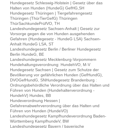
Hundegesetz Schleswig-Holstein | Gesetz über das
Halten von Hunden (HundeG) GefHG,SH
Hundegesetz Thüringen | Tiergefahrengesetz
Thüringen (ThürTierGefG) Thüringen
ThürSachkundePrüfVO, TH
Landeshundegesetz Sachsen-Anhalt | Gesetz zur
Vorsorge gegen die von Hunden ausgehenden
Gefahren (Hundegesetz - HundeG LSA) Sachsen-
Anhalt HundeG LSA, ST
Landeshundegesetz Berlin / Berliner Hundegesetz
Berlin HundeG, BE
Landeshundegesetz Mecklenburg-Vorpommern
Hundehaltungsverordnung: HundehVO, M-V
Hundegesetz Sachsen | Gesetz zum Schutze der
Bevölkerung vor gefährlichen Hunden (GefHundG),
DVOGefHundG, SNHundegesetz Brandenburg :
Ordnungsbehördliche Verordnung über das Halten und
Führen von Hunden (Hundehalterverordnung -
HundehV) Hundes, BB
Hundeverordnung Hessen |
Gefahrenabwehrverordnung über das Halten und
Führen von Hunden (HundeVO)
Landeshundegesetz Kampfhundeverordnung Baden-
Württemberg KampfhundeV, BW
Landeshundegesetz Bayern / bayerische