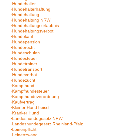
Hundehalter
Hundehalterhaftung
Hundehaltung
Hundehaltung NRW
Hundehaltungserlaubnis
Hundehaltungsverbot
Hundekauf
Hundepension
Hunderecht
Hundeschulen
Hundesteuer
Hundetrainer
Hundetransport
Hundeverbot
Hundezucht
Kampfhund
Kampfhundesteuer
Kampfhundeverordnung
Kaufvertrag
Kleiner Hund beisst
Kranker Hund
Landeshundegesetz NRW
Landeshundegesetz Rheinland-Pfalz
Leinenpflicht
Leinenzwang