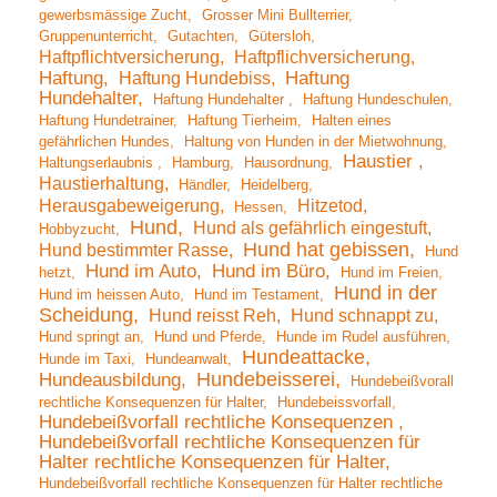
gewerbsmässige Zucht
Grosser Mini Bullterrier
Gruppenunterricht
Gutachten
Gütersloh
Haftpflichtversicherung
Haftpflichversicherung
Haftung
Haftung Hundebiss
Haftung
Hundehalter
Haftung Hundehalter
Haftung Hundeschulen
Haftung Hundetrainer
Haftung Tierheim
Halten eines
gefährlichen Hundes
Haltung von Hunden in der Mietwohnung
Haustier
Haltungserlaubnis
Hamburg
Hausordnung
Haustierhaltung
Händler
Heidelberg
Herausgabeweigerung
Hitzetod
Hessen
Hund
Hund als gefährlich eingestuft
Hobbyzucht
Hund hat gebissen
Hund bestimmter Rasse
Hund
Hund im Auto
Hund im Büro
hetzt
Hund im Freien
Hund in der
Hund im heissen Auto
Hund im Testament
Scheidung
Hund reisst Reh
Hund schnappt zu
Hund springt an
Hund und Pferde
Hunde im Rudel ausführen
Hundeattacke
Hunde im Taxi
Hundeanwalt
Hundebeisserei
Hundeausbildung
Hundebeißvorall
rechtliche Konsequenzen für Halter
Hundebeissvorfall
Hundebeißvorfall rechtliche Konsequenzen
Hundebeißvorfall rechtliche Konsequenzen für
Halter rechtliche Konsequenzen für Halter
Hundebeißvorfall rechtliche Konsequenzen für Halter rechtliche