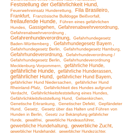
Feststellung der Gefährlichkeit Hund
Fila Brasileiro
Feuerwehreinsatz Hunderettung
Frankfurt
Französische Bulldogge Beißvorfall
freilaufende Hunde
Führen eines gefährlichen
Gassigehen
Gefahrenabwehrverordnung
Hundes
Gefahrenabwehrverordnung
Gefahrenhundeverordnung
Gefahrhundegesetz
Gefahrhundegesetz Bayern
Baden-Württemberg
Gefahrhundegesetz Berlin
Gefahrhundegesetz Hamburg
Gefahrhundeverordnung
Gefahrhundeverordnung /
Gefahrhundegesetz Berlin
Gefahrhundeverordnung
gefährliche Hunde
Mecklenburg-Vorpommern
gefährliche Hunde
gefährliche Hunderassen
gefährlicher Hund
gefährlicher Hund Bayern
gefährlicher Hund Niedersachen
gefährlicher Hund
Rheinland-Pfalz
Gefährlichkeit des Hundes aufgrund
Verdacht
Gefährlichkeitsfeststellung eines Hundes
Gefährlichkleitsfeststellung Hund
Gelsenkirchen
Genetische Erkrankung
Genetischer Defekt
Gepfändeter
Hund
Gesetz
Gesetz über das Halten und Führen von
Hunden in Berlin
Gesetz zur Bekämpfung gefährlicher
Hunde
gewaltfrei
gewerbliche Hundeausführer
gewerbliche Hundehaltung
gewerbliche Zucht
gewerblicher Hundehandel
gewerblicher Hundezüchter