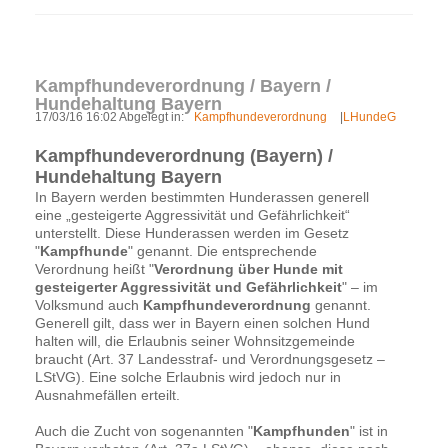
Kampfhundeverordnung / Bayern /
Hundehaltung Bayern
17/03/16 16:02 Abgelegt in:
Kampfhundeverordnung
|
LHundeG
Kampfhundeverordnung (Bayern) /
Hundehaltung Bayern
In Bayern werden bestimmten Hunderassen generell
eine „gesteigerte Aggressivität und Gefährlichkeit“
unterstellt. Diese Hunderassen werden im Gesetz
"
Kampfhunde
" genannt. Die entsprechende
Verordnung heißt "
Verordnung über Hunde mit
gesteigerter Aggressivität und Gefährlichkeit
" – im
Volksmund auch
Kampfhundeverordnung
genannt.
Generell gilt, dass wer in Bayern einen solchen Hund
halten will, die Erlaubnis seiner Wohnsitzgemeinde
braucht (Art. 37 Landesstraf- und Verordnungsgesetz –
LStVG). Eine solche Erlaubnis wird jedoch nur in
Ausnahmefällen erteilt.
Auch die Zucht von sogenannten "
Kampfhunden
" ist in