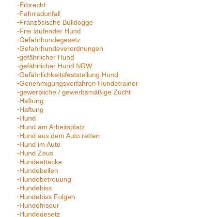
Erbrecht
Fahrradunfall
Französische Bulldogge
Frei laufender Hund
Gefahrhundegesetz
Gefahrhundeverordnungen
gefährlicher Hund
gefährlicher Hund NRW
Gefährlichkeitsfeststellung Hund
Genehmigungsverfahren Hundetrainer
gewerbliche / gewerbsmäßige Zucht
Haftung
Haftung
Hund
Hund am Arbeitsplatz
Hund aus dem Auto retten
Hund im Auto
Hund Zeus
Hundeattacke
Hundebellen
Hundebetreuung
Hundebiss
Hundebiss Folgen
Hundefriseur
Hundegesetz