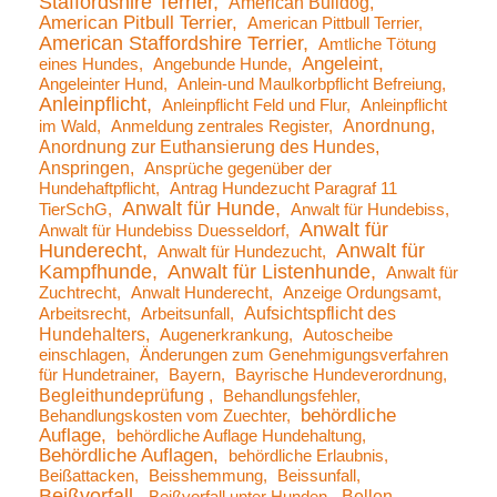
Staffordshire Terrier
American Bulldog
American Pitbull Terrier
American Pittbull Terrier
American Staffordshire Terrier
Amtliche Tötung
Angeleint
eines Hundes
Angebunde Hunde
Angeleinter Hund
Anlein-und Maulkorbpflicht Befreiung
Anleinpflicht
Anleinpflicht Feld und Flur
Anleinpflicht
Anordnung
im Wald
Anmeldung zentrales Register
Anordnung zur Euthansierung des Hundes
Anspringen
Ansprüche gegenüber der
Hundehaftpflicht
Antrag Hundezucht Paragraf 11
Anwalt für Hunde
TierSchG
Anwalt für Hundebiss
Anwalt für
Anwalt für Hundebiss Duesseldorf
Hunderecht
Anwalt für
Anwalt für Hundezucht
Kampfhunde
Anwalt für Listenhunde
Anwalt für
Zuchtrecht
Anwalt Hunderecht
Anzeige Ordungsamt
Aufsichtspflicht des
Arbeitsrecht
Arbeitsunfall
Hundehalters
Augenerkrankung
Autoscheibe
einschlagen
Änderungen zum Genehmigungsverfahren
für Hundetrainer
Bayern
Bayrische Hundeverordnung
Begleithundeprüfung
Behandlungsfehler
behördliche
Behandlungskosten vom Zuechter
Auflage
behördliche Auflage Hundehaltung
Behördliche Auflagen
behördliche Erlaubnis
Beißattacken
Beisshemmung
Beissunfall
Beißvorfall
Bellen