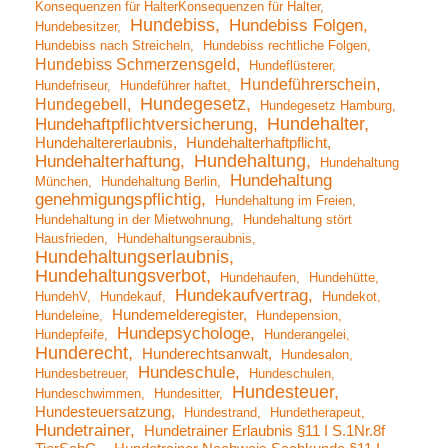
Konsequenzen für HalterKonsequenzen für Halter
Hundebiss
Hundebiss Folgen
Hundebesitzer
Hundebiss nach Streicheln
Hundebiss rechtliche Folgen
Hundebiss Schmerzensgeld
Hundeflüsterer
Hundeführerschein
Hundefriseur
Hundeführer haftet
Hundegesetz
Hundegebell
Hundegesetz Hamburg
Hundehalter
Hundehaftpflichtversicherung
Hundehaltererlaubnis
Hundehalterhaftpflicht
Hundehaltung
Hundehalterhaftung
Hundehaltung
Hundehaltung
München
Hundehaltung Berlin
genehmigungspflichtig
Hundehaltung im Freien
Hundehaltung in der Mietwohnung
Hundehaltung stört
Hausfrieden
Hundehaltungseraubnis
Hundehaltungserlaubnis
Hundehaltungsverbot
Hundehaufen
Hundehütte
Hundekaufvertrag
HundehV
Hundekauf
Hundekot
Hundemelderegister
Hundeleine
Hundepension
Hundepsychologe
Hundepfeife
Hunderangelei
Hunderecht
Hunderechtsanwalt
Hundesalon
Hundeschule
Hundesbetreuer
Hundeschulen
Hundesteuer
Hundeschwimmen
Hundesitter
Hundesteuersatzung
Hundestrand
Hundetherapeut
Hundetrainer
Hundetrainer Erlaubnis §11 I S.1Nr.8f