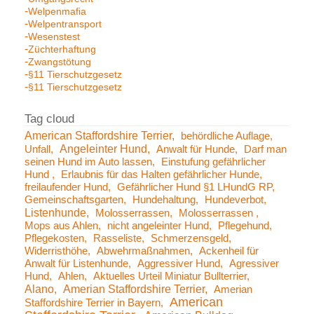
Welpenmafia
Welpentransport
Wesenstest
Züchterhaftung
Zwangstötung
§11 Tierschutzgesetz
§11 Tierschutzgesetz
American Staffordshire Terrier
behördliche Auflage
Angeleinter Hund
Unfall
Anwalt für Hunde
Darf man
seinen Hund im Auto lassen
Einstufung gefährlicher
Hund
Erlaubnis für das Halten gefährlicher Hunde
freilaufender Hund
Gefährlicher Hund §1 LHundG RP
Gemeinschaftsgarten
Hundehaltung
Hundeverbot
Listenhunde
Molosserrassen
Molosserrassen
Mops aus Ahlen
nicht angeleinter Hund
Pflegehund
Pflegekosten
Rasseliste
Schmerzensgeld
Widerristhöhe
Abwehrmaßnahmen
Ackenheil für
Anwalt für Listenhunde
Aggressiver Hund
Agressiver
Hund
Ahlen
Aktuelles Urteil Miniatur Bullterrier
Alano
Amerian Staffordshire Terrier
Amerian
American
Staffordshire Terrier in Bayern