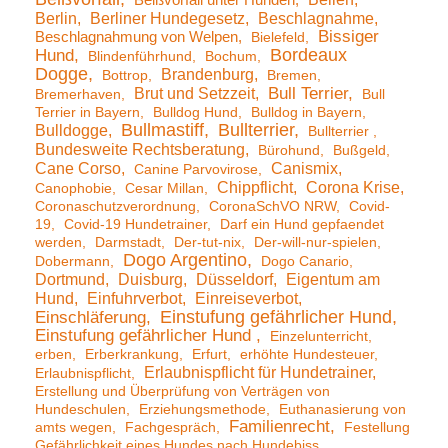
Beißvorfall unter Hunden
Berlin
Berliner Hundegesetz
Beschlagnahme
Bissiger
Beschlagnahmung von Welpen
Bielefeld
Bordeaux
Hund
Blindenführhund
Bochum
Dogge
Brandenburg
Bottrop
Bremen
Brut und Setzzeit
Bull Terrier
Bremerhaven
Bull
Terrier in Bayern
Bulldog Hund
Bulldog in Bayern
Bullmastiff
Bullterrier
Bulldogge
Bullterrier
Bundesweite Rechtsberatung
Bürohund
Bußgeld
Cane Corso
Canismix
Canine Parvovirose
Chippflicht
Corona Krise
Canophobie
Cesar Millan
Coronaschutzverordnung
CoronaSchVO NRW
Covid-
19
Covid-19 Hundetrainer
Darf ein Hund gepfaendet
werden
Darmstadt
Der-tut-nix
Der-will-nur-spielen
Dogo Argentino
Dobermann
Dogo Canario
Dortmund
Duisburg
Düsseldorf
Eigentum am
Hund
Einfuhrverbot
Einreiseverbot
Einstufung gefährlicher Hund
Einschläferung
Einstufung gefährlicher Hund
Einzelunterricht
erben
Erberkrankung
Erfurt
erhöhte Hundesteuer
Erlaubnispflicht für Hundetrainer
Erlaubnispflicht
Erstellung und Überprüfung von Verträgen von
Hundeschulen
Erziehungsmethode
Euthanasierung von
Familienrecht
amts wegen
Fachgespräch
Festellung
Gefährlichkeit eines Hundes nach Hundebiss