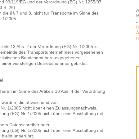
nd 93/119/EG und der Verordnung (EG) Nr. 1255/97
3 S. 26).
A
die §§ 7 und 8, nicht für Transporte im Sinne des
H
. 1/2005.
a
H
Ä
H
kels 13 Abs. 2 der Verordnung (EG) Nr. 1/2005 ist
Sitzgemeinde des Transportunternehmers vorgesehenen
tatistischen Bundesamt herausgegebenen
einer vierstelligen Betriebsnummer gebildet.
el
Tieren im Sinne des Artikels 18 Abs. 4 der Verordnung
et werden, die abweichend von
) Nr. 1/2005 nicht über einen Zulassungsnachweis,
dnung (EG) Nr. 1/2005 nicht über eine Ausstattung mit
nem Datenschreiber oder
dnung (EG) Nr. 1/2005 nicht über eine Ausstattung mit
bleibt unberührt.