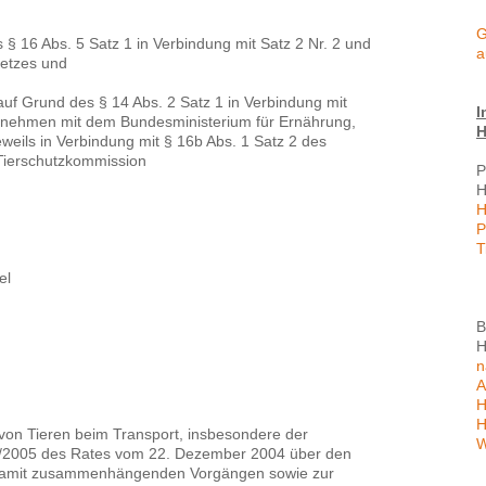
G
s § 16 Abs. 5 Satz 1 in Verbindung mit Satz 2 Nr. 2 und
a
setzes und
uf Grund des § 14 Abs. 2 Satz 1 in Verbindung mit
I
rnehmen mit dem Bundesministerium für Ernährung,
H
weils in Verbindung mit § 16b Abs. 1 Satz 2 des
Tierschutzkommission
P
H
H
P
T
el
B
H
n
A
H
H
von Tieren beim Transport, insbesondere der
W
1/2005 des Rates vom 22. Dezember 2004 über den
 damit zusammenhängenden Vorgängen sowie zur