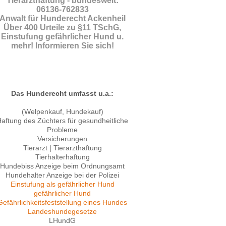
Tierarzthaftung - bundesweit:
06136-762833
Anwalt für Hunderecht Ackenheil
Über 400 Urteile zu §11 TSchG,
Einstufung gefährlicher Hund u.
mehr! Informieren Sie sich!
Das Hunderecht umfasst u.a.:
(Welpenkauf, Hundekauf)
aftung des Züchters für gesundheitliche
Probleme
Versicherungen
Tierarzt | Tierarzthaftung
Tierhalterhaftung
Hundebiss Anzeige beim Ordnungsamt
Hundehalter Anzeige bei der Polizei
Einstufung als gefährlicher Hund
gefährlicher Hund
Gefährlichkeitsfeststellung eines Hundes
Landeshundegesetze
LHundG