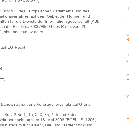
EU Nr. L 363 S. 352).
H
nie 98/34/EG des Europäischen Parlaments und des
L
rmationsverfahren auf dem Gebiet der Normen und
u
ften für die Dienste der Informationsgesellschaft (ABl.
urch die Richtlinie 2006/96/EG des Rates vom 20.
), sind beachtet worden.
O
R
 auf EG-Recht:
H
d
6)
G
++)
E
V
h
, Landwirtschaft und Verbraucherschutz auf Grund
t Satz 2 Nr. 1, 1a, 2, 3, 3a, 4, 5 und 6 des
E
 Bekanntmachung vom 18. Mai 2006 (BGBl. I S. 1206,
b
nisterium für Verkehr, Bau und Stadtentwicklung