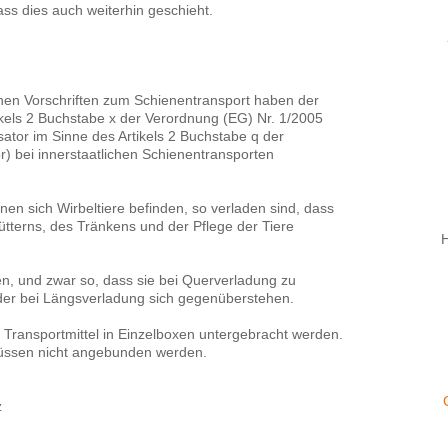
ss dies auch weiterhin geschieht.
chen Vorschriften zum Schienentransport haben der
kels 2 Buchstabe x der Verordnung (EG) Nr. 1/2005
ator im Sinne des Artikels 2 Buchstabe q der
) bei innerstaatlichen Schienentransporten
enen sich Wirbeltiere befinden, so verladen sind, dass
ütterns, des Tränkens und der Pflege der Tiere
H
n, und zwar so, dass sie bei Querverladung zu
er bei Längsverladung sich gegenüberstehen.
 im Transportmittel in Einzelboxen untergebracht werden.
üssen nicht angebunden werden.
z