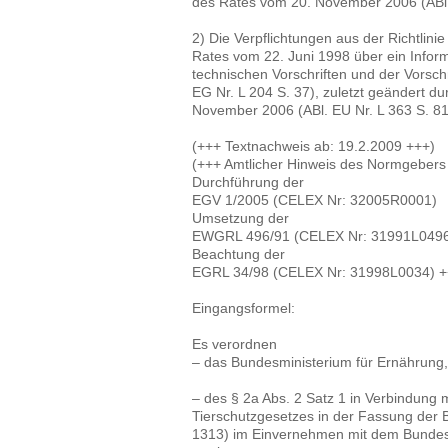
des Rates vom 20. November 2006 (ABl. 
2) Die Verpflichtungen aus der Richtli
Rates vom 22. Juni 1998 über ein Info
technischen Vorschriften und der Vorschri
EG Nr. L 204 S. 37), zuletzt geändert d
November 2006 (ABl. EU Nr. L 363 S. 81
(+++ Textnachweis ab: 19.2.2009 +++)
(+++ Amtlicher Hinweis des Normgebers
Durchführung der
EGV 1/2005 (CELEX Nr: 32005R0001)
Umsetzung der
EWGRL 496/91 (CELEX Nr: 31991L049
Beachtung der
EGRL 34/98 (CELEX Nr: 31998L0034) +
Eingangsformel:
Es verordnen
– das Bundesministerium für Ernährung
– des § 2a Abs. 2 Satz 1 in Verbindung mi
Tierschutzgesetzes in der Fassung der
1313) im Einvernehmen mit dem Bundesmi