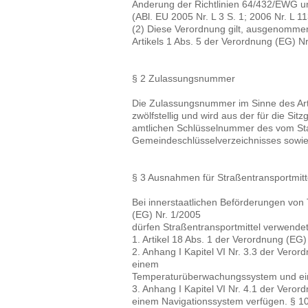
Änderung der Richtlinien 64/432/EWG u
(ABl. EU 2005 Nr. L 3 S. 1; 2006 Nr. L 11
(2) Diese Verordnung gilt, ausgenommen 
Artikels 1 Abs. 5 der Verordnung (EG) Nr
§ 2 Zulassungsnummer
Die Zulassungsnummer im Sinne des Arti
zwölfstellig und wird aus der für die 
amtlichen Schlüsselnummer des vom S
Gemeindeschlüsselverzeichnisses sowie 
§ 3 Ausnahmen für Straßentransportmitt
Bei innerstaatlichen Beförderungen von 
(EG) Nr. 1/2005
dürfen Straßentransportmittel verwend
1. Artikel 18 Abs. 1 der Verordnung (EG
2. Anhang I Kapitel VI Nr. 3.3 der Veror
einem
Temperaturüberwachungssystem und ei
3. Anhang I Kapitel VI Nr. 4.1 der Veror
einem Navigationssystem verfügen. § 10 