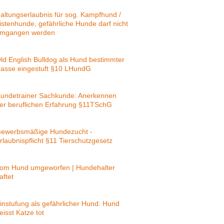
altungserlaubnis für sog. Kampfhund /
istenhunde, gefährliche Hunde darf nicht
mgangen werden
ld English Bulldog als Hund bestimmter
asse eingestuft §10 LHundG
undetrainer Sachkunde: Anerkennen
er beruflichen Erfahrung §11TSchG
ewerbsmäßige Hundezucht -
rlaubnispflicht §11 Tierschutzgesetz
om Hund umgeworfen | Hundehalter
aftet
instufung als gefährlicher Hund: Hund
eisst Katze tot