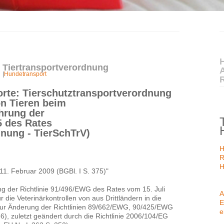
H
 Tiertransportverordnung
|
Hundetransport
rte: Tierschutztransportverordnung
n Tieren beim
̈hrung der
5 des Rates
dnung - TierSchTrV)
H
R
H
1. Februar 2009 (BGBl. I S. 375)"
g der Richtlinie 91/496/EWG des Rates vom 15. Juli
A
 die Veterinärkontrollen von aus Drittländern in die
E
 zur Änderung der Richtlinien 89/662/EWG, 90/425/EWG
e
), zuletzt geändert durch die Richtlinie 2006/104/EG