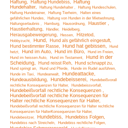
Haftung
Haftung Hundebiss
Haftung
Hundehalter
Haftung Hundehalter
Haftung Hundeschulen
Haftung Hundetrainer
Haftung Tierheim
Halten eines
gefährlichen Hundes
Haltung von Hunden in der Mietwohnung
Haustier
Haltungserlaubnis
Hamburg
Hausordnung
Haustierhaltung
Händler
Heidelberg
Herausgabeweigerung
Hitzetod
Hessen
Hund
Hund als gefährlich eingestuft
Hobbyzucht
Hund hat gebissen
Hund bestimmter Rasse
Hund
Hund im Auto
Hund im Büro
hetzt
Hund im Freien
Hund in der
Hund im heissen Auto
Hund im Testament
Scheidung
Hund reisst Reh
Hund schnappt zu
Hund springt an
Hund und Pferde
Hunde im Rudel ausführen
Hundeattacke
Hunde im Taxi
Hundeanwalt
Hundebeisserei
Hundeausbildung
Hundebeißvorall
rechtliche Konsequenzen für Halter
Hundebeissvorfall
Hundebeißvorfall rechtliche Konsequenzen
Hundebeißvorfall rechtliche Konsequenzen für
Halter rechtliche Konsequenzen für Halter
Hundebeißvorfall rechtliche Konsequenzen für Halter rechtliche
Konsequenzen für HalterKonsequenzen für Halter
Hundebiss
Hundebiss Folgen
Hundebesitzer
Hundebiss nach Streicheln
Hundebiss rechtliche Folgen