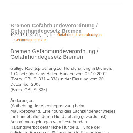
Bremen Gefahrhundeverordnung /
Gefahrhundegesetz Bremen
10/02/18 11:09 Abgelegt in:
Gefahrhundeverordnungen
|
Gefahrhundegesetz
Bremen Gefahrhundeverordnung /
Gefahrhundegesetz Bremen
Gültige Rechtsprechung zur Hundehaltung in Bremen:
1.Gesetz über das Halten Hunden vom 02.10.2001
(Brem. GBl. S. 331 – 334) in der Fassung vom 20.
Dezember 2005
(Brem. GBl. S. 635).
Änderungen:
(Aufhebung der Altersbegrenzung beim
Maulkorbzwang, Erbringung des Sachkundenachweises
für Hundehalter, deren Hund auffällig geworden ist)
Ausnahmeregelungen vom bestehenden
Haltungsverbot gefährliche Hunde u. Hunde der
gelisteten Rassen gilt für zuziehende Bürger bzw. für