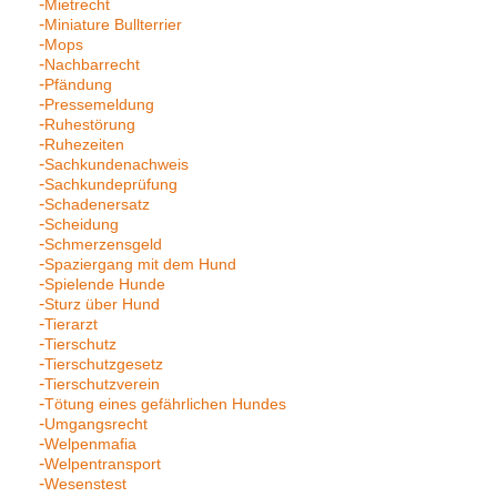
Mietrecht
Miniature Bullterrier
Mops
Nachbarrecht
Pfändung
Pressemeldung
Ruhestörung
Ruhezeiten
Sachkundenachweis
Sachkundeprüfung
Schadenersatz
Scheidung
Schmerzensgeld
Spaziergang mit dem Hund
Spielende Hunde
Sturz über Hund
Tierarzt
Tierschutz
Tierschutzgesetz
Tierschutzverein
Tötung eines gefährlichen Hundes
Umgangsrecht
Welpenmafia
Welpentransport
Wesenstest