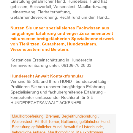
Einstufung gefährlicher Hund, Hundebiss, Hund hat
gebissen, Beissvorfall, Wesenstest, Maulkorbzwang,
Leinenzwang, Tierhalterhaftung,
Gefahrhundeverordnung, Recht rund um den Hund...
Nutzen Sie unser spezialisiertes Fachwissen aus
langjähriger Erfahrung und enger Zusammenarbeit
mit unserem breitgefächerten Spezialistennetzwerk
von Tierärzten, Gutachtern, Hundetrainern,
Wesenstestern und Beratern.
Kostenlose Ersteinschätzung in Hunderecht
Terminvereinbarung unter: 06136-76 28 33
Hunderecht Anwalt Kontaktformular
Wir sind für SIE und Ihren HUND - bundesweit tätig -
Profitieren Sie von unserer langjährigen Erfahrung..
Spezialisierung und fachübergreifende Erfahrung =
kompetenter umfassender Rechtsrat für SIE !
HUNDERECHTSANWALT ACKENHEIL
Maulkorbbefreiung
,
Bremen
,
Begleithundeprüfung
,
Wesenstest
,
Pit-Bull-Terrier
,
Bullterrier
,
gefährlicher Hund
,
Einstufung gefährlicher Hund
,
Anwalt für Listenhunde
,
behördliche Auflage
,
Maulkorbpflicht
,
Maulkorbzwang
,