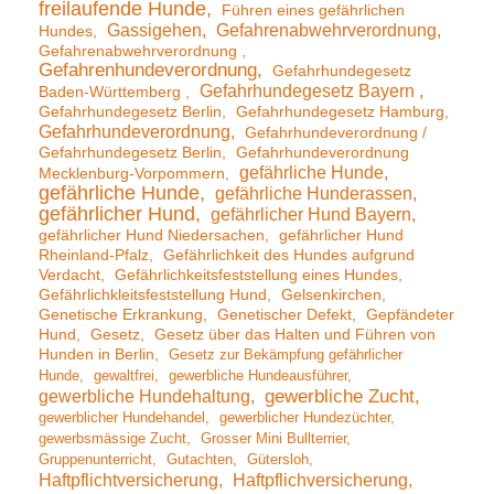
freilaufende Hunde
Führen eines gefährlichen
Gassigehen
Gefahrenabwehrverordnung
Hundes
Gefahrenabwehrverordnung
Gefahrenhundeverordnung
Gefahrhundegesetz
Gefahrhundegesetz Bayern
Baden-Württemberg
Gefahrhundegesetz Berlin
Gefahrhundegesetz Hamburg
Gefahrhundeverordnung
Gefahrhundeverordnung /
Gefahrhundegesetz Berlin
Gefahrhundeverordnung
gefährliche Hunde
Mecklenburg-Vorpommern
gefährliche Hunde
gefährliche Hunderassen
gefährlicher Hund
gefährlicher Hund Bayern
gefährlicher Hund Niedersachen
gefährlicher Hund
Rheinland-Pfalz
Gefährlichkeit des Hundes aufgrund
Verdacht
Gefährlichkeitsfeststellung eines Hundes
Gefährlichkleitsfeststellung Hund
Gelsenkirchen
Genetische Erkrankung
Genetischer Defekt
Gepfändeter
Hund
Gesetz
Gesetz über das Halten und Führen von
Hunden in Berlin
Gesetz zur Bekämpfung gefährlicher
Hunde
gewaltfrei
gewerbliche Hundeausführer
gewerbliche Hundehaltung
gewerbliche Zucht
gewerblicher Hundehandel
gewerblicher Hundezüchter
gewerbsmässige Zucht
Grosser Mini Bullterrier
Gruppenunterricht
Gutachten
Gütersloh
Haftpflichtversicherung
Haftpflichversicherung