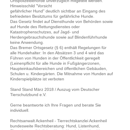
Ortspolizeibehörde unverzüglich mitgeteilt werden.
Hinweisschild "Vorsicht
gefährlicher Hund" deutlich sichtbar an Eingang des
befriedeten Besitztums für gefährliche Hunde.
Das Gesetz findet auf Diensthunde von Behörden sowie
auf Hunde des Rettungsdienstes oder
Katastrophenschutzes, auf Jagd- und
Herdengebrauchshunde sowie auf Blindenführhunde
keine Anwendung.
Das Bremer Ortsgesetz (§ 6) enthält Regelungen für
alle Hundehalter: In den Absätzen 3 und 4 wird das
Führen von Hunden in der Öffentlichkeit geregelt
(Leinenpflicht für alle Hunde in Fußgängerzonen,
Haupteinkaufsbereichen und öffentlichen Gebäuden,
Schulen u. Kindergärten. Die Mitnahme von Hunden auf
Kinderspielplätze ist verboten
Stand Stand März 2018 / Auszug vom Deutscher
Tierschutzbund e.V.
Gerne beantworte ich Ihre Fragen und berate Sie
individuell.
Rechtsanwalt Ackenheil - Tierrechtskanzlei Ackenheil
bundesweite Rechtsberatung: Hund, Listenhund,