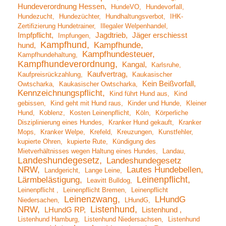
Hundeverordnung Hessen
HundeVO
Hundevorfall
Hundezucht
Hundezüchter
Hundhaltungsverbot
IHK-
Zertifizierung Hundetrainer
Illegaler Welpenhandel
Impfpflicht
Jagdtrieb
Jäger erschiesst
Impfungen
Kampfhund
Kampfhunde
hund
Kampfhundesteuer
Kampfhundehaltung
Kampfhundeverordnung
Kangal
Karlsruhe
Kaufvertrag
Kaufpreisrückzahlung
Kaukasischer
Kein Beißvorfall
Owtscharka
Kaukasischer Owtscharka
Kennzeichnungspflicht
Kind führt Hund aus
Kind
gebissen
Kind geht mit Hund raus
Kinder und Hunde
Kleiner
Hund
Koblenz
Kosten Leinenpflicht
Köln
Körperliche
Disziplinierung eines Hundes
Kranker Hund gekauft
Kranker
Mops
Kranker Welpe
Krefeld
Kreuzungen
Kunstfehler
kupierte Ohren
kupierte Rute
Kündigung des
Mietverhältnisses wegen Haltung eines Hundes
Landau
Landeshundegesetz
Landeshundegesetz
NRW
Lautes Hundebellen
Landgericht
Lange Leine
Leinenpflicht
Lärmbelästigung
Leavitt Bulldog
Leinenpflicht
Leinenpflicht Bremen
Leinenpflicht
Leinenzwang
LHundG
Niedersachen
LHundG
Listenhund
NRW
LHundG RP
Listenhund
Listenhund Hamburg
Listenhund Niedersachsen
Listenhund