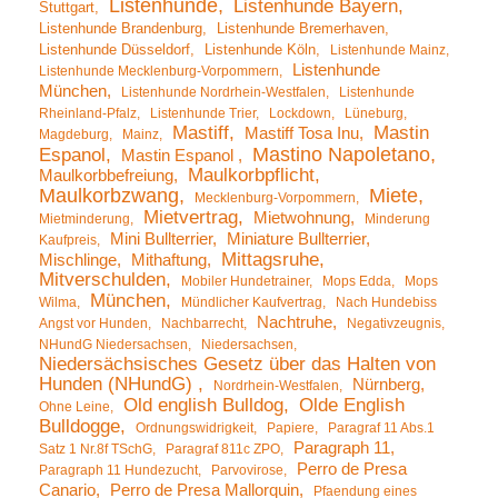
Listenhunde
Listenhunde Bayern
Stuttgart
Listenhunde Brandenburg
Listenhunde Bremerhaven
Listenhunde Düsseldorf
Listenhunde Köln
Listenhunde Mainz
Listenhunde
Listenhunde Mecklenburg-Vorpommern
München
Listenhunde Nordrhein-Westfalen
Listenhunde
Rheinland-Pfalz
Listenhunde Trier
Lockdown
Lüneburg
Mastiff
Mastin
Mastiff Tosa Inu
Magdeburg
Mainz
Mastino Napoletano
Espanol
Mastin Espanol
Maulkorbpflicht
Maulkorbbefreiung
Maulkorbzwang
Miete
Mecklenburg-Vorpommern
Mietvertrag
Mietwohnung
Mietminderung
Minderung
Mini Bullterrier
Miniature Bullterrier
Kaufpreis
Mittagsruhe
Mischlinge
Mithaftung
Mitverschulden
Mobiler Hundetrainer
Mops Edda
Mops
München
Wilma
Mündlicher Kaufvertrag
Nach Hundebiss
Nachtruhe
Angst vor Hunden
Nachbarrecht
Negativzeugnis
NHundG Niedersachsen
Niedersachsen
Niedersächsisches Gesetz über das Halten von
Hunden (NHundG)
Nürnberg
Nordrhein-Westfalen
Old english Bulldog
Olde English
Ohne Leine
Bulldogge
Ordnungswidrigkeit
Papiere
Paragraf 11 Abs.1
Paragraph 11
Satz 1 Nr.8f TSchG
Paragraf 811c ZPO
Perro de Presa
Paragraph 11 Hundezucht
Parvovirose
Canario
Perro de Presa Mallorquin
Pfaendung eines