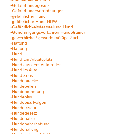
Frei laufender Hund
Gefahrhundegesetz
Gefahrhundeverordnungen
gefährlicher Hund
gefährlicher Hund NRW
Gefährlichkeitsfeststellung Hund
Genehmigungsverfahren Hundetrainer
gewerbliche / gewerbsmäßige Zucht
Haftung
Haftung
Hund
Hund am Arbeitsplatz
Hund aus dem Auto retten
Hund im Auto
Hund Zeus
Hundeattacke
Hundebellen
Hundebetreuung
Hundebiss
Hundebiss Folgen
Hundefriseur
Hundegesetz
Hundehalter
Hundehalterhaftung
Hundehaltung