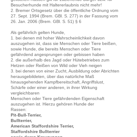
Besucherhunde mit Haltererlaubnis nicht mehr!
2. Bremer Ortsgesetz über die öffentliche Ordnung vom
27. Sept. 1994 (Brem. GBl. S. 277) in der Fassung vom
26. Jan. 2006 (Brem. GBl. S. 51) § 6
Als gefährlich gelten Hunde,
1. bei denen mit hoher Wahrscheinlichkeit davon
auszugehen ist, dass sie Menschen oder Tiere beißen,
sowie Hunde, die bereits Menschen oder Tiere
gefährdend angesprungen oder gebissen haben
2. die außerhalb des Jagd oder Hütebetriebes zum
Hetzen oder Reißen von Wild oder Vieh neigen
3. bei denen von einer Zucht, Ausbildung oder Abrichten
herausgebildeten, über das natürliche Maß
hinausgehenden Kampfbereitschaft, Angriffslust,
Schärfe oder einer anderen, in ihrer Wirkung
vergleichbaren
Menschen oder Tiere gefährdenden Eigenschaft
auszugehen ist. Hierzu gehören Hunde der
Rassen:
Pit-Bull-Terrier,
Bullterrier,
American Staffordshire Terrier,
Staffordshire Bullterrier
sowie deren Kreuzungen