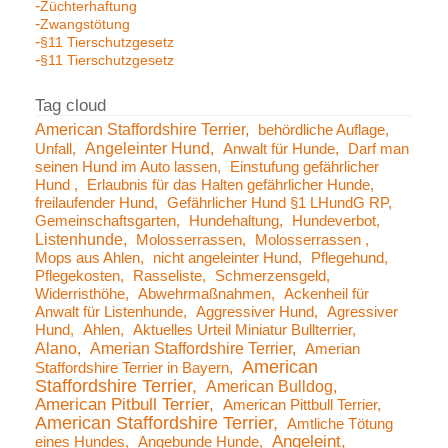
Züchterhaftung
Zwangstötung
§11 Tierschutzgesetz
§11 Tierschutzgesetz
American Staffordshire Terrier
behördliche Auflage
Angeleinter Hund
Unfall
Anwalt für Hunde
Darf man
seinen Hund im Auto lassen
Einstufung gefährlicher
Hund
Erlaubnis für das Halten gefährlicher Hunde
freilaufender Hund
Gefährlicher Hund §1 LHundG RP
Gemeinschaftsgarten
Hundehaltung
Hundeverbot
Listenhunde
Molosserrassen
Molosserrassen
Mops aus Ahlen
nicht angeleinter Hund
Pflegehund
Pflegekosten
Rasseliste
Schmerzensgeld
Widerristhöhe
Abwehrmaßnahmen
Ackenheil für
Anwalt für Listenhunde
Aggressiver Hund
Agressiver
Hund
Ahlen
Aktuelles Urteil Miniatur Bullterrier
Alano
Amerian Staffordshire Terrier
Amerian
American
Staffordshire Terrier in Bayern
Staffordshire Terrier
American Bulldog
American Pitbull Terrier
American Pittbull Terrier
American Staffordshire Terrier
Amtliche Tötung
Angeleint
eines Hundes
Angebunde Hunde