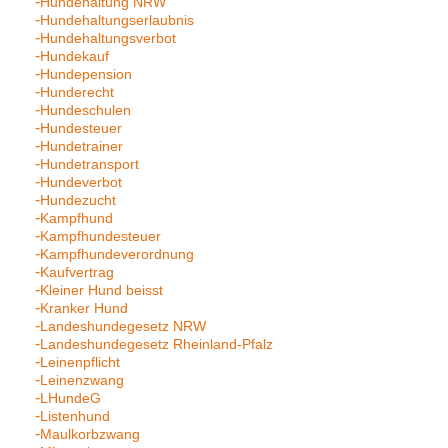
Hundehaltung NRW
Hundehaltungserlaubnis
Hundehaltungsverbot
Hundekauf
Hundepension
Hunderecht
Hundeschulen
Hundesteuer
Hundetrainer
Hundetransport
Hundeverbot
Hundezucht
Kampfhund
Kampfhundesteuer
Kampfhundeverordnung
Kaufvertrag
Kleiner Hund beisst
Kranker Hund
Landeshundegesetz NRW
Landeshundegesetz Rheinland-Pfalz
Leinenpflicht
Leinenzwang
LHundeG
Listenhund
Maulkorbzwang