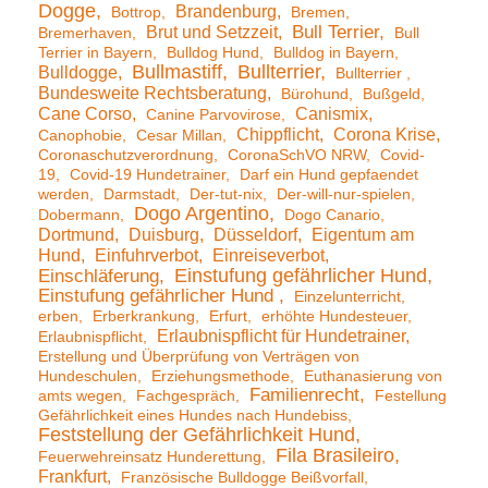
Dogge
Brandenburg
Bottrop
Bremen
Brut und Setzzeit
Bull Terrier
Bremerhaven
Bull
Terrier in Bayern
Bulldog Hund
Bulldog in Bayern
Bullmastiff
Bullterrier
Bulldogge
Bullterrier
Bundesweite Rechtsberatung
Bürohund
Bußgeld
Cane Corso
Canismix
Canine Parvovirose
Chippflicht
Corona Krise
Canophobie
Cesar Millan
Coronaschutzverordnung
CoronaSchVO NRW
Covid-
19
Covid-19 Hundetrainer
Darf ein Hund gepfaendet
werden
Darmstadt
Der-tut-nix
Der-will-nur-spielen
Dogo Argentino
Dobermann
Dogo Canario
Dortmund
Duisburg
Düsseldorf
Eigentum am
Hund
Einfuhrverbot
Einreiseverbot
Einstufung gefährlicher Hund
Einschläferung
Einstufung gefährlicher Hund
Einzelunterricht
erben
Erberkrankung
Erfurt
erhöhte Hundesteuer
Erlaubnispflicht für Hundetrainer
Erlaubnispflicht
Erstellung und Überprüfung von Verträgen von
Hundeschulen
Erziehungsmethode
Euthanasierung von
Familienrecht
amts wegen
Fachgespräch
Festellung
Gefährlichkeit eines Hundes nach Hundebiss
Feststellung der Gefährlichkeit Hund
Fila Brasileiro
Feuerwehreinsatz Hunderettung
Frankfurt
Französische Bulldogge Beißvorfall