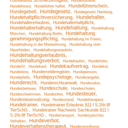
Hundebiss Schmerzensgeld
Hundeflüsterer
Hundeführerschein
Hundefriseur
Hundeführer haftet
Hundegesetz
Hundegebell
Hundegesetz Hamburg
Hundehalter
Hundehaftpflichtversicherung
Hundehaltererlaubnis
Hundehalterhaftpflicht
Hundehaltung
Hundehalterhaftung
Hundehaltung
Hundehaltung
München
Hundehaltung Berlin
genehmigungspflichtig
Hundehaltung im Freien
Hundehaltung in der Mietwohnung
Hundehaltung stört
Hausfrieden
Hundehaltungseraubnis
Hundehaltungserlaubnis
Hundehaltungsverbot
Hundehaufen
Hundehütte
Hundekaufvertrag
HundehV
Hundekauf
Hundekot
Hundemelderegister
Hundeleine
Hundepension
Hundepsychologe
Hundepfeife
Hunderangelei
Hunderecht
Hunderechtsanwalt
Hundesalon
Hundeschule
Hundesbetreuer
Hundeschulen
Hundesteuer
Hundeschwimmen
Hundesitter
Hundesteuersatzung
Hundestrand
Hundetherapeut
Hundetrainer
Hundetrainer Erlaubnis §11 I S.1Nr.8f
TierSchG
Hundetrainer Nachweis Sachkunde §11 I
S.1Nr.8f TierSchG
Hundetransport
hundetypisches
Hundeverbot
Verhalten
Hundeverhaltenstherapeut
Hundeverordnung