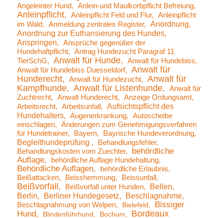
Angeleinter Hund
Anlein-und Maulkorbpflicht Befreiung
Anleinpflicht
Anleinpflicht Feld und Flur
Anleinpflicht
Anordnung
im Wald
Anmeldung zentrales Register
Anordnung zur Euthansierung des Hundes
Anspringen
Ansprüche gegenüber der
Hundehaftpflicht
Antrag Hundezucht Paragraf 11
Anwalt für Hunde
TierSchG
Anwalt für Hundebiss
Anwalt für
Anwalt für Hundebiss Duesseldorf
Hunderecht
Anwalt für
Anwalt für Hundezucht
Kampfhunde
Anwalt für Listenhunde
Anwalt für
Zuchtrecht
Anwalt Hunderecht
Anzeige Ordungsamt
Aufsichtspflicht des
Arbeitsrecht
Arbeitsunfall
Hundehalters
Augenerkrankung
Autoscheibe
einschlagen
Änderungen zum Genehmigungsverfahren
für Hundetrainer
Bayern
Bayrische Hundeverordnung
Begleithundeprüfung
Behandlungsfehler
behördliche
Behandlungskosten vom Zuechter
Auflage
behördliche Auflage Hundehaltung
Behördliche Auflagen
behördliche Erlaubnis
Beißattacken
Beisshemmung
Beissunfall
Beißvorfall
Bellen
Beißvorfall unter Hunden
Berlin
Berliner Hundegesetz
Beschlagnahme
Bissiger
Beschlagnahmung von Welpen
Bielefeld
Bordeaux
Hund
Blindenführhund
Bochum