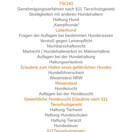
TSCHG
Genehmigungsverfahren nach §11 Tierschutzgesetz
Streitigkeiten mit anderen Hundehaltern
Haftung Hund
„Kampfhunde“
Listenhund
Fragen der Auflagen bei bestimmten Hunderassen
Verstoß gegen Leinenpflicht
Nachbarschaftsrecht
Mietrecht | Hundehalteverbot im Mietverhältnis
Auflagen bei der Hundehaltung
Haltungserlaubnis
Erlaubnis zum Halten eines gefährlichen Hundes
Hundeführerschein
Wesenstest NRW
Wesenstest
Hundezucht
Auflagen bei der Hundezucht
Gewerbliche Hundezucht Erlaubnis nach §11
Tierschutzgesetz
Haftung Tierheim
Haftung Hundeschulen
Haftung Tierarzt
Hundesteuer
§11Tierschutzgesetz