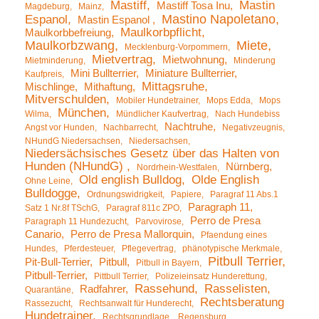
Mastiff
Mastin
Mastiff Tosa Inu
Magdeburg
Mainz
Mastino Napoletano
Espanol
Mastin Espanol
Maulkorbpflicht
Maulkorbbefreiung
Maulkorbzwang
Miete
Mecklenburg-Vorpommern
Mietvertrag
Mietwohnung
Mietminderung
Minderung
Mini Bullterrier
Miniature Bullterrier
Kaufpreis
Mittagsruhe
Mischlinge
Mithaftung
Mitverschulden
Mobiler Hundetrainer
Mops Edda
Mops
München
Wilma
Mündlicher Kaufvertrag
Nach Hundebiss
Nachtruhe
Angst vor Hunden
Nachbarrecht
Negativzeugnis
NHundG Niedersachsen
Niedersachsen
Niedersächsisches Gesetz über das Halten von
Hunden (NHundG)
Nürnberg
Nordrhein-Westfalen
Old english Bulldog
Olde English
Ohne Leine
Bulldogge
Ordnungswidrigkeit
Papiere
Paragraf 11 Abs.1
Paragraph 11
Satz 1 Nr.8f TSchG
Paragraf 811c ZPO
Perro de Presa
Paragraph 11 Hundezucht
Parvovirose
Canario
Perro de Presa Mallorquin
Pfaendung eines
Hundes
Pferdesteuer
Pflegevertrag
phänotypische Merkmale
Pitbull Terrier
Pit-Bull-Terrier
Pitbull
Pitbull in Bayern
Pitbull-Terrier
Pittbull Terrier
Polizeieinsatz Hunderettung
Rassehund
Rasselisten
Radfahrer
Quarantäne
Rechtsberatung
Rassezucht
Rechtsanwalt für Hunderecht
Hundetrainer
Rechtsgrundlage
Regensburg