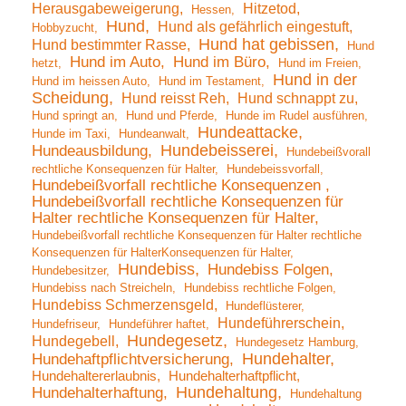
Herausgabeweigerung
Hitzetod
Hessen
Hund
Hund als gefährlich eingestuft
Hobbyzucht
Hund hat gebissen
Hund bestimmter Rasse
Hund
Hund im Auto
Hund im Büro
hetzt
Hund im Freien
Hund in der
Hund im heissen Auto
Hund im Testament
Scheidung
Hund reisst Reh
Hund schnappt zu
Hund springt an
Hund und Pferde
Hunde im Rudel ausführen
Hundeattacke
Hunde im Taxi
Hundeanwalt
Hundebeisserei
Hundeausbildung
Hundebeißvorall
rechtliche Konsequenzen für Halter
Hundebeissvorfall
Hundebeißvorfall rechtliche Konsequenzen
Hundebeißvorfall rechtliche Konsequenzen für
Halter rechtliche Konsequenzen für Halter
Hundebeißvorfall rechtliche Konsequenzen für Halter rechtliche
Konsequenzen für HalterKonsequenzen für Halter
Hundebiss
Hundebiss Folgen
Hundebesitzer
Hundebiss nach Streicheln
Hundebiss rechtliche Folgen
Hundebiss Schmerzensgeld
Hundeflüsterer
Hundeführerschein
Hundefriseur
Hundeführer haftet
Hundegesetz
Hundegebell
Hundegesetz Hamburg
Hundehalter
Hundehaftpflichtversicherung
Hundehaltererlaubnis
Hundehalterhaftpflicht
Hundehaltung
Hundehalterhaftung
Hundehaltung