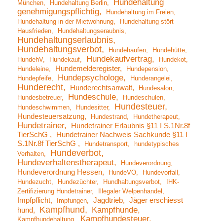
Hundehaltung
München
Hundehaltung Berlin
genehmigungspflichtig
Hundehaltung im Freien
Hundehaltung in der Mietwohnung
Hundehaltung stört
Hausfrieden
Hundehaltungseraubnis
Hundehaltungserlaubnis
Hundehaltungsverbot
Hundehaufen
Hundehütte
Hundekaufvertrag
HundehV
Hundekauf
Hundekot
Hundemelderegister
Hundeleine
Hundepension
Hundepsychologe
Hundepfeife
Hunderangelei
Hunderecht
Hunderechtsanwalt
Hundesalon
Hundeschule
Hundesbetreuer
Hundeschulen
Hundesteuer
Hundeschwimmen
Hundesitter
Hundesteuersatzung
Hundestrand
Hundetherapeut
Hundetrainer
Hundetrainer Erlaubnis §11 I S.1Nr.8f
TierSchG
Hundetrainer Nachweis Sachkunde §11 I
S.1Nr.8f TierSchG
Hundetransport
hundetypisches
Hundeverbot
Verhalten
Hundeverhaltenstherapeut
Hundeverordnung
Hundeverordnung Hessen
HundeVO
Hundevorfall
Hundezucht
Hundezüchter
Hundhaltungsverbot
IHK-
Zertifizierung Hundetrainer
Illegaler Welpenhandel
Impfpflicht
Jagdtrieb
Jäger erschiesst
Impfungen
Kampfhund
Kampfhunde
hund
Kampfhundesteuer
Kampfhundehaltung