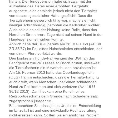
haften. Die Hundepension habe sich zwar mit der
Aufnahme des Tieres einer erhöhten Tiergefahr
ausgesetzt, dies entbinde jedoch nicht den Tierhalter
von dessen gesetzlicher Haftungspflicht. Dass die
Tieraufseherin gewerblich tätig war, mache sie nicht
weniger schutzwürdig, betonten die Karlsruher Richter.
Auch spiele es bei der Haftung keine Rolle, dass das
Herrchen für mehrere Tage nicht auf seinen Hund in der
Hundepension einwirken konnte.
Ähnlich habe der BGH bereits am 28. Mai 1968 (Az.: VI
ZR 35/67) im Fall eines Hufschmiedes entschieden, der
von einem Pferd verletzt wurde.
Den konkreten Hunde-Fall verwies der BGH an das
Landgericht zurück. Dieses soll noch prüfen, inwieweit
die Tieraufseherin ein Mitverschulden anzulasten ist.
Am 15. Februar 2013 hatte das Oberlandesgericht
(OLG) Hamm entschieden, dass die Tierhalterhaftung
auch greift, wenn Menschen über einen schlafenden
Hund zu Fall kommen und sich verletzen (Az.: 19 U
96/12 2013). Damit bekam eine Kundin eines
Reitsportgeschäfts dem Grunde nach Schadenersatz
zugesprochen.juragentur.
Bitte beachten Sie, dass jedes Urteil eine Entscheidung
im Einzelfall ist und eine individuelle Rechtsberatung
nicht ersetzen kann. Sollten Sie ein ähnliches Problem