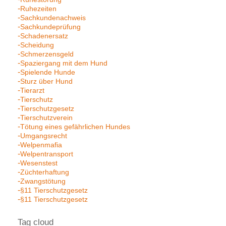
Ruhezeiten
Sachkundenachweis
Sachkundeprüfung
Schadenersatz
Scheidung
Schmerzensgeld
Spaziergang mit dem Hund
Spielende Hunde
Sturz über Hund
Tierarzt
Tierschutz
Tierschutzgesetz
Tierschutzverein
Tötung eines gefährlichen Hundes
Umgangsrecht
Welpenmafia
Welpentransport
Wesenstest
Züchterhaftung
Zwangstötung
§11 Tierschutzgesetz
§11 Tierschutzgesetz