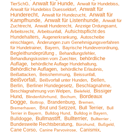
Anwalt für Hunde
TierSchG
Anwalt für Hundebiss
Anwalt für
Anwalt für Hundebiss Duesseldorf
Hunderecht
Anwalt für
Anwalt für Hundezucht
Kampfhunde
Anwalt für Listenhunde
Anwalt für
Zuchtrecht
Anwalt Hunderecht
Anzeige Ordungsamt
Aufsichtspflicht des
Arbeitsrecht
Arbeitsunfall
Hundehalters
Augenerkrankung
Autoscheibe
einschlagen
Änderungen zum Genehmigungsverfahren
für Hundetrainer
Bayern
Bayrische Hundeverordnung
Begleithundeprüfung
Behandlungsfehler
behördliche
Behandlungskosten vom Zuechter
Auflage
behördliche Auflage Hundehaltung
Behördliche Auflagen
behördliche Erlaubnis
Beißattacken
Beisshemmung
Beissunfall
Beißvorfall
Bellen
Beißvorfall unter Hunden
Berlin
Berliner Hundegesetz
Beschlagnahme
Bissiger
Beschlagnahmung von Welpen
Bielefeld
Bordeaux
Hund
Blindenführhund
Bochum
Dogge
Brandenburg
Bottrop
Bremen
Brut und Setzzeit
Bull Terrier
Bremerhaven
Bull
Terrier in Bayern
Bulldog Hund
Bulldog in Bayern
Bullmastiff
Bullterrier
Bulldogge
Bullterrier
Bundesweite Rechtsberatung
Bürohund
Bußgeld
Cane Corso
Canismix
Canine Parvovirose