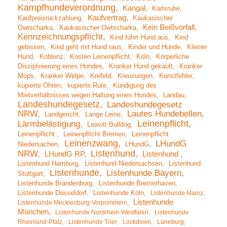
Kampfhundeverordnung
Kangal
Karlsruhe
Kaufvertrag
Kaufpreisrückzahlung
Kaukasischer
Kein Beißvorfall
Owtscharka
Kaukasischer Owtscharka
Kennzeichnungspflicht
Kind führt Hund aus
Kind
gebissen
Kind geht mit Hund raus
Kinder und Hunde
Kleiner
Hund
Koblenz
Kosten Leinenpflicht
Köln
Körperliche
Disziplinierung eines Hundes
Kranker Hund gekauft
Kranker
Mops
Kranker Welpe
Krefeld
Kreuzungen
Kunstfehler
kupierte Ohren
kupierte Rute
Kündigung des
Mietverhältnisses wegen Haltung eines Hundes
Landau
Landeshundegesetz
Landeshundegesetz
NRW
Lautes Hundebellen
Landgericht
Lange Leine
Leinenpflicht
Lärmbelästigung
Leavitt Bulldog
Leinenpflicht
Leinenpflicht Bremen
Leinenpflicht
Leinenzwang
LHundG
Niedersachen
LHundG
Listenhund
NRW
LHundG RP
Listenhund
Listenhund Hamburg
Listenhund Niedersachsen
Listenhund
Listenhunde
Listenhunde Bayern
Stuttgart
Listenhunde Brandenburg
Listenhunde Bremerhaven
Listenhunde Düsseldorf
Listenhunde Köln
Listenhunde Mainz
Listenhunde
Listenhunde Mecklenburg-Vorpommern
München
Listenhunde Nordrhein-Westfalen
Listenhunde
Rheinland-Pfalz
Listenhunde Trier
Lockdown
Lüneburg