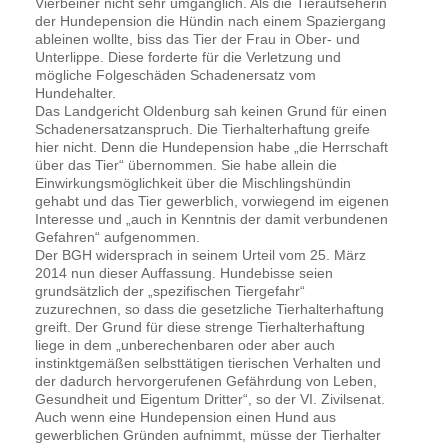
Vierbeiner nicht sehr umgänglich. Als die Tieraufseherin
der Hundepension die Hündin nach einem Spaziergang
ableinen wollte, biss das Tier der Frau in Ober- und
Unterlippe. Diese forderte für die Verletzung und
mögliche Folgeschäden Schadenersatz vom
Hundehalter.
Das Landgericht Oldenburg sah keinen Grund für einen
Schadenersatzanspruch. Die Tierhalterhaftung greife
hier nicht. Denn die Hundepension habe „die Herrschaft
über das Tier“ übernommen. Sie habe allein die
Einwirkungsmöglichkeit über die Mischlingshündin
gehabt und das Tier gewerblich, vorwiegend im eigenen
Interesse und „auch in Kenntnis der damit verbundenen
Gefahren“ aufgenommen.
Der BGH widersprach in seinem Urteil vom 25. März
2014 nun dieser Auffassung. Hundebisse seien
grundsätzlich der „spezifischen Tiergefahr“
zuzurechnen, so dass die gesetzliche Tierhalterhaftung
greift. Der Grund für diese strenge Tierhalterhaftung
liege in dem „unberechenbaren oder aber auch
instinktgemäßen selbsttätigen tierischen Verhalten und
der dadurch hervorgerufenen Gefährdung von Leben,
Gesundheit und Eigentum Dritter“, so der VI. Zivilsenat.
Auch wenn eine Hundepension einen Hund aus
gewerblichen Gründen aufnimmt, müsse der Tierhalter