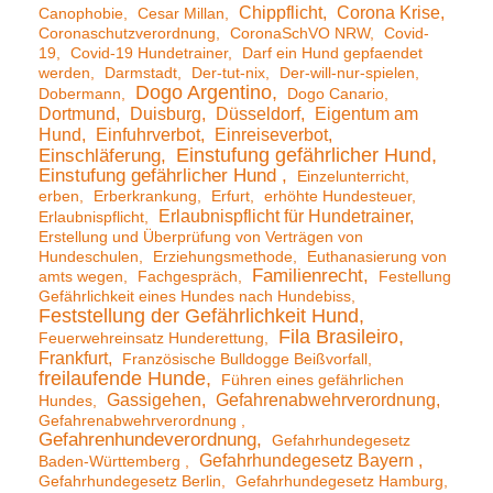
Chippflicht
Corona Krise
Canophobie
Cesar Millan
Coronaschutzverordnung
CoronaSchVO NRW
Covid-
19
Covid-19 Hundetrainer
Darf ein Hund gepfaendet
werden
Darmstadt
Der-tut-nix
Der-will-nur-spielen
Dogo Argentino
Dobermann
Dogo Canario
Dortmund
Duisburg
Düsseldorf
Eigentum am
Hund
Einfuhrverbot
Einreiseverbot
Einstufung gefährlicher Hund
Einschläferung
Einstufung gefährlicher Hund
Einzelunterricht
erben
Erberkrankung
Erfurt
erhöhte Hundesteuer
Erlaubnispflicht für Hundetrainer
Erlaubnispflicht
Erstellung und Überprüfung von Verträgen von
Hundeschulen
Erziehungsmethode
Euthanasierung von
Familienrecht
amts wegen
Fachgespräch
Festellung
Gefährlichkeit eines Hundes nach Hundebiss
Feststellung der Gefährlichkeit Hund
Fila Brasileiro
Feuerwehreinsatz Hunderettung
Frankfurt
Französische Bulldogge Beißvorfall
freilaufende Hunde
Führen eines gefährlichen
Gassigehen
Gefahrenabwehrverordnung
Hundes
Gefahrenabwehrverordnung
Gefahrenhundeverordnung
Gefahrhundegesetz
Gefahrhundegesetz Bayern
Baden-Württemberg
Gefahrhundegesetz Berlin
Gefahrhundegesetz Hamburg