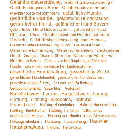
Gefahrhundeverordnung
Gefahrhundeverordnung /
Gefahrhundegesetz Berlin
Gefahrhundeverordnung
gefährliche Hunde
Mecklenburg-Vorpommern
gefährliche Hunde
gefährliche Hunderassen
gefährlicher Hund
gefährlicher Hund Bayern
gefährlicher Hund Niedersachen
gefährlicher Hund
Rheinland-Pfalz
Gefährlichkeit des Hundes aufgrund
Verdacht
Gefährlichkeitsfeststellung eines Hundes
Gefährlichkleitsfeststellung Hund
Gelsenkirchen
Genetische Erkrankung
Genetischer Defekt
Gepfändeter
Hund
Gesetz
Gesetz über das Halten und Führen von
Hunden in Berlin
Gesetz zur Bekämpfung gefährlicher
Hunde
gewaltfrei
gewerbliche Hundeausführer
gewerbliche Hundehaltung
gewerbliche Zucht
gewerblicher Hundehandel
gewerblicher Hundezüchter
gewerbsmässige Zucht
Grosser Mini Bullterrier
Gruppenunterricht
Gutachten
Gütersloh
Haftpflichtversicherung
Haftpflichversicherung
Haftung
Haftung Hundebiss
Haftung
Hundehalter
Haftung Hundehalter
Haftung Hundeschulen
Haftung Hundetrainer
Haftung Tierheim
Halten eines
gefährlichen Hundes
Haltung von Hunden in der Mietwohnung
Haustier
Haltungserlaubnis
Hamburg
Hausordnung
Haustierhaltung
Händler
Heidelberg