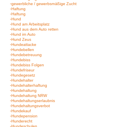
gewerbliche / gewerbsmäßige Zucht
Haftung
Haftung
Hund
Hund am Arbeitsplatz
Hund aus dem Auto retten
Hund im Auto
Hund Zeus
Hundeattacke
Hundebellen
Hundebetreuung
Hundebiss
Hundebiss Folgen
Hundefriseur
Hundegesetz
Hundehalter
Hundehalterhaftung
Hundehaltung
Hundehaltung NRW
Hundehaltungserlaubnis
Hundehaltungsverbot
Hundekauf
Hundepension
Hunderecht
Hundeschulen