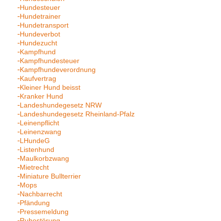
Hundesteuer
Hundetrainer
Hundetransport
Hundeverbot
Hundezucht
Kampfhund
Kampfhundesteuer
Kampfhundeverordnung
Kaufvertrag
Kleiner Hund beisst
Kranker Hund
Landeshundegesetz NRW
Landeshundegesetz Rheinland-Pfalz
Leinenpflicht
Leinenzwang
LHundeG
Listenhund
Maulkorbzwang
Mietrecht
Miniature Bullterrier
Mops
Nachbarrecht
Pfändung
Pressemeldung
Ruhestörung