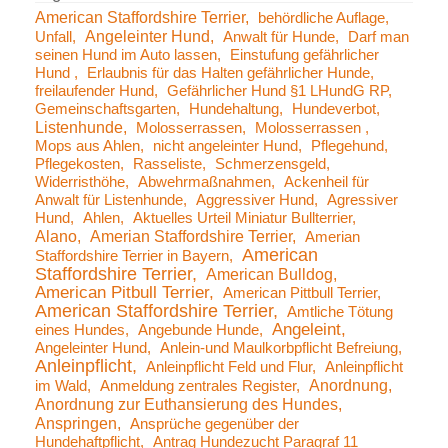
American Staffordshire Terrier
behördliche Auflage
Angeleinter Hund
Unfall
Anwalt für Hunde
Darf man
seinen Hund im Auto lassen
Einstufung gefährlicher
Hund
Erlaubnis für das Halten gefährlicher Hunde
freilaufender Hund
Gefährlicher Hund §1 LHundG RP
Gemeinschaftsgarten
Hundehaltung
Hundeverbot
Listenhunde
Molosserrassen
Molosserrassen
Mops aus Ahlen
nicht angeleinter Hund
Pflegehund
Pflegekosten
Rasseliste
Schmerzensgeld
Widerristhöhe
Abwehrmaßnahmen
Ackenheil für
Anwalt für Listenhunde
Aggressiver Hund
Agressiver
Hund
Ahlen
Aktuelles Urteil Miniatur Bullterrier
Alano
Amerian Staffordshire Terrier
Amerian
American
Staffordshire Terrier in Bayern
Staffordshire Terrier
American Bulldog
American Pitbull Terrier
American Pittbull Terrier
American Staffordshire Terrier
Amtliche Tötung
Angeleint
eines Hundes
Angebunde Hunde
Angeleinter Hund
Anlein-und Maulkorbpflicht Befreiung
Anleinpflicht
Anleinpflicht Feld und Flur
Anleinpflicht
Anordnung
im Wald
Anmeldung zentrales Register
Anordnung zur Euthansierung des Hundes
Anspringen
Ansprüche gegenüber der
Hundehaftpflicht
Antrag Hundezucht Paragraf 11