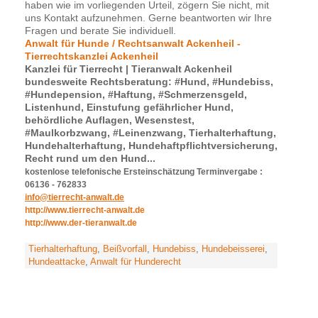
haben wie im vorliegenden Urteil, zögern Sie nicht, mit
uns Kontakt aufzunehmen. Gerne beantworten wir Ihre
Fragen und berate Sie individuell.
Anwalt für Hunde / Rechtsanwalt Ackenheil -
Tierrechtskanzlei Ackenheil
Kanzlei für Tierrecht | Tieranwalt Ackenheil
bundesweite Rechtsberatung: #Hund, #Hundebiss,
#Hundepension, #Haftung, #Schmerzensgeld,
Listenhund, Einstufung gefährlicher Hund,
behördliche Auflagen, Wesenstest,
#Maulkorbzwang, #Leinenzwang, Tierhalterhaftung,
Hundehalterhaftung, Hundehaftpflichtversicherung,
Recht rund um den Hund...
kostenlose telefonische Ersteinschätzung Terminvergabe :
06136 - 762833
info@tierrecht-anwalt.de
http://www.tierrecht-anwalt.de
http://www.der-tieranwalt.de
Tierhalterhaftung
,
Beißvorfall
,
Hundebiss
,
Hundebeisserei
,
Hundeattacke
,
Anwalt für Hunderecht