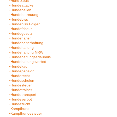
Hund Zeus
Hundeattacke
Hundebellen
Hundebetreuung
Hundebiss
Hundebiss Folgen
Hundefriseur
Hundegesetz
Hundehalter
Hundehalterhaftung
Hundehaltung
Hundehaltung NRW
Hundehaltungserlaubnis
Hundehaltungsverbot
Hundekauf
Hundepension
Hunderecht
Hundeschulen
Hundesteuer
Hundetrainer
Hundetransport
Hundeverbot
Hundezucht
Kampfhund
Kampfhundesteuer