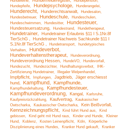
Hundemelderegister
Hundeleine
Hundepension
Hundepsychologe
Hundepfeife
Hunderangelei
Hunderecht
Hunderechtsanwalt
Hundesalon
Hundeschule
Hundesbetreuer
Hundeschulen
Hundesteuer
Hundeschwimmen
Hundesitter
Hundesteuersatzung
Hundestrand
Hundetherapeut
Hundetrainer
Hundetrainer Erlaubnis §11 I S.1Nr.8f
TierSchG
Hundetrainer Nachweis Sachkunde §11 I
S.1Nr.8f TierSchG
Hundetransport
hundetypisches
Hundeverbot
Verhalten
Hundeverhaltenstherapeut
Hundeverordnung
Hundeverordnung Hessen
HundeVO
Hundevorfall
Hundezucht
Hundezüchter
Hundhaltungsverbot
IHK-
Zertifizierung Hundetrainer
Illegaler Welpenhandel
Impfpflicht
Jagdtrieb
Jäger erschiesst
Impfungen
Kampfhund
Kampfhunde
hund
Kampfhundesteuer
Kampfhundehaltung
Kampfhundeverordnung
Kangal
Karlsruhe
Kaufvertrag
Kaufpreisrückzahlung
Kaukasischer
Kein Beißvorfall
Owtscharka
Kaukasischer Owtscharka
Kennzeichnungspflicht
Kind führt Hund aus
Kind
gebissen
Kind geht mit Hund raus
Kinder und Hunde
Kleiner
Hund
Koblenz
Kosten Leinenpflicht
Köln
Körperliche
Disziplinierung eines Hundes
Kranker Hund gekauft
Kranker