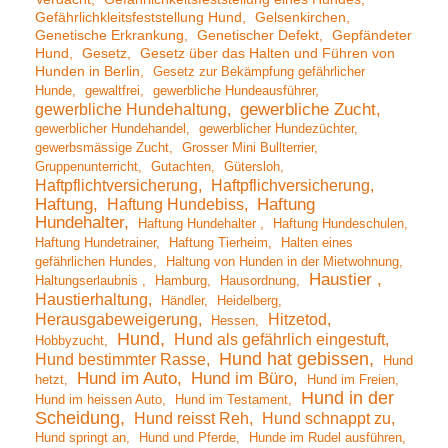
Gefährlichkleitsfeststellung Hund
Gelsenkirchen
Genetische Erkrankung
Genetischer Defekt
Gepfändeter
Hund
Gesetz
Gesetz über das Halten und Führen von
Hunden in Berlin
Gesetz zur Bekämpfung gefährlicher
Hunde
gewaltfrei
gewerbliche Hundeausführer
gewerbliche Hundehaltung
gewerbliche Zucht
gewerblicher Hundehandel
gewerblicher Hundezüchter
gewerbsmässige Zucht
Grosser Mini Bullterrier
Gruppenunterricht
Gutachten
Gütersloh
Haftpflichtversicherung
Haftpflichversicherung
Haftung
Haftung Hundebiss
Haftung
Hundehalter
Haftung Hundehalter
Haftung Hundeschulen
Haftung Hundetrainer
Haftung Tierheim
Halten eines
gefährlichen Hundes
Haltung von Hunden in der Mietwohnung
Haustier
Haltungserlaubnis
Hamburg
Hausordnung
Haustierhaltung
Händler
Heidelberg
Herausgabeweigerung
Hitzetod
Hessen
Hund
Hund als gefährlich eingestuft
Hobbyzucht
Hund hat gebissen
Hund bestimmter Rasse
Hund
Hund im Auto
Hund im Büro
hetzt
Hund im Freien
Hund in der
Hund im heissen Auto
Hund im Testament
Scheidung
Hund reisst Reh
Hund schnappt zu
Hund springt an
Hund und Pferde
Hunde im Rudel ausführen