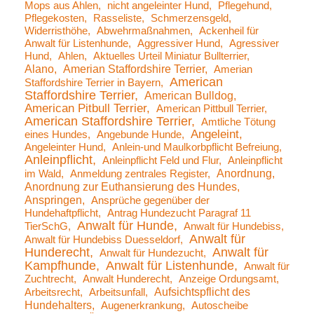
Mops aus Ahlen
nicht angeleinter Hund
Pflegehund
Pflegekosten
Rasseliste
Schmerzensgeld
Widerristhöhe
Abwehrmaßnahmen
Ackenheil für
Anwalt für Listenhunde
Aggressiver Hund
Agressiver
Hund
Ahlen
Aktuelles Urteil Miniatur Bullterrier
Alano
Amerian Staffordshire Terrier
Amerian
American
Staffordshire Terrier in Bayern
Staffordshire Terrier
American Bulldog
American Pitbull Terrier
American Pittbull Terrier
American Staffordshire Terrier
Amtliche Tötung
Angeleint
eines Hundes
Angebunde Hunde
Angeleinter Hund
Anlein-und Maulkorbpflicht Befreiung
Anleinpflicht
Anleinpflicht Feld und Flur
Anleinpflicht
Anordnung
im Wald
Anmeldung zentrales Register
Anordnung zur Euthansierung des Hundes
Anspringen
Ansprüche gegenüber der
Hundehaftpflicht
Antrag Hundezucht Paragraf 11
Anwalt für Hunde
TierSchG
Anwalt für Hundebiss
Anwalt für
Anwalt für Hundebiss Duesseldorf
Hunderecht
Anwalt für
Anwalt für Hundezucht
Kampfhunde
Anwalt für Listenhunde
Anwalt für
Zuchtrecht
Anwalt Hunderecht
Anzeige Ordungsamt
Aufsichtspflicht des
Arbeitsrecht
Arbeitsunfall
Hundehalters
Augenerkrankung
Autoscheibe