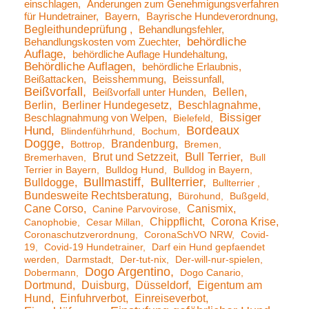
einschlagen
Änderungen zum Genehmigungsverfahren
für Hundetrainer
Bayern
Bayrische Hundeverordnung
Begleithundeprüfung
Behandlungsfehler
behördliche
Behandlungskosten vom Zuechter
Auflage
behördliche Auflage Hundehaltung
Behördliche Auflagen
behördliche Erlaubnis
Beißattacken
Beisshemmung
Beissunfall
Beißvorfall
Bellen
Beißvorfall unter Hunden
Berlin
Berliner Hundegesetz
Beschlagnahme
Bissiger
Beschlagnahmung von Welpen
Bielefeld
Bordeaux
Hund
Blindenführhund
Bochum
Dogge
Brandenburg
Bottrop
Bremen
Brut und Setzzeit
Bull Terrier
Bremerhaven
Bull
Terrier in Bayern
Bulldog Hund
Bulldog in Bayern
Bullmastiff
Bullterrier
Bulldogge
Bullterrier
Bundesweite Rechtsberatung
Bürohund
Bußgeld
Cane Corso
Canismix
Canine Parvovirose
Chippflicht
Corona Krise
Canophobie
Cesar Millan
Coronaschutzverordnung
CoronaSchVO NRW
Covid-
19
Covid-19 Hundetrainer
Darf ein Hund gepfaendet
werden
Darmstadt
Der-tut-nix
Der-will-nur-spielen
Dogo Argentino
Dobermann
Dogo Canario
Dortmund
Duisburg
Düsseldorf
Eigentum am
Hund
Einfuhrverbot
Einreiseverbot