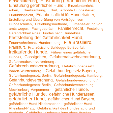
Einstufung gefährlicher Hund
Einschläferung
Einstufung gefährlicher Hund
Einzelunterricht
erben
Erberkrankung
Erfurt
erhöhte Hundesteuer
Erlaubnispflicht für Hundetrainer
Erlaubnispflicht
Erstellung und Überprüfung von Verträgen von
Hundeschulen
Erziehungsmethode
Euthanasierung von
Familienrecht
amts wegen
Fachgespräch
Festellung
Gefährlichkeit eines Hundes nach Hundebiss
Feststellung der Gefährlichkeit Hund
Fila Brasileiro
Feuerwehreinsatz Hunderettung
Frankfurt
Französische Bulldogge Beißvorfall
freilaufende Hunde
Führen eines gefährlichen
Gassigehen
Gefahrenabwehrverordnung
Hundes
Gefahrenabwehrverordnung
Gefahrenhundeverordnung
Gefahrhundegesetz
Gefahrhundegesetz Bayern
Baden-Württemberg
Gefahrhundegesetz Berlin
Gefahrhundegesetz Hamburg
Gefahrhundeverordnung
Gefahrhundeverordnung /
Gefahrhundegesetz Berlin
Gefahrhundeverordnung
gefährliche Hunde
Mecklenburg-Vorpommern
gefährliche Hunde
gefährliche Hunderassen
gefährlicher Hund
gefährlicher Hund Bayern
gefährlicher Hund Niedersachen
gefährlicher Hund
Rheinland-Pfalz
Gefährlichkeit des Hundes aufgrund
Verdacht
Gefährlichkeitsfeststellung eines Hundes