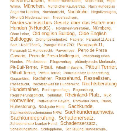
Mitverschulden
Mobiler Hundetrainer
Mops Edda
Mops
München
Wilma
Mündlicher Kaufvertrag
Nach Hundebiss
Nachtruhe
Angst vor Hunden
Nachbarrecht
Negativzeugnis
NHundG Niedersachsen
Niedersachsen
Niedersächsisches Gesetz über das Halten von
Hunden (NHundG)
Nürnberg
Nordrhein-Westfalen
Old english Bulldog
Olde English
Ohne Leine
Bulldogge
Ordnungswidrigkeit
Papiere
Paragraf 11 Abs.1
Paragraph 11
Satz 1 Nr.8f TSchG
Paragraf 811c ZPO
Perro de Presa
Paragraph 11 Hundezucht
Parvovirose
Canario
Perro de Presa Mallorquin
Pfaendung eines
Hundes
Pferdesteuer
Pflegevertrag
phänotypische Merkmale
Pitbull Terrier
Pit-Bull-Terrier
Pitbull
Pitbull in Bayern
Pitbull-Terrier
Pittbull Terrier
Polizeieinsatz Hunderettung
Rassehund
Rasselisten
Radfahrer
Quarantäne
Rechtsberatung
Rassezucht
Rechtsanwalt für Hunderecht
Hundetrainer
Rechtsgrundlage
Regensburg
Rheinland-Pfalz
Registrierungspflicht
Reitunfall
RLP
Rottweiler
Rottweiler in Bayern
Rottweiler Zeus
Rudel
Sachkunde
Ruhestörung
Rückgabe Hund
Sachkundenachweis
Sachkundebescheinigung NRW
Sachkundeprüfung
Schadenersatz
Schadensersatz
Schadenersatz kranker Hund
Scheidungshund
Schleppleine
Schließung Hundeschule