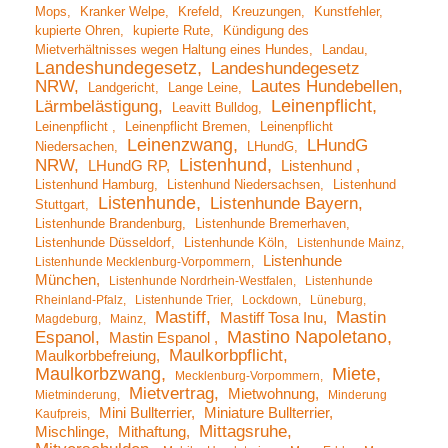
Mops
Kranker Welpe
Krefeld
Kreuzungen
Kunstfehler
kupierte Ohren
kupierte Rute
Kündigung des
Mietverhältnisses wegen Haltung eines Hundes
Landau
Landeshundegesetz
Landeshundegesetz
NRW
Lautes Hundebellen
Landgericht
Lange Leine
Leinenpflicht
Lärmbelästigung
Leavitt Bulldog
Leinenpflicht
Leinenpflicht Bremen
Leinenpflicht
Leinenzwang
LHundG
Niedersachen
LHundG
Listenhund
NRW
LHundG RP
Listenhund
Listenhund Hamburg
Listenhund Niedersachsen
Listenhund
Listenhunde
Listenhunde Bayern
Stuttgart
Listenhunde Brandenburg
Listenhunde Bremerhaven
Listenhunde Düsseldorf
Listenhunde Köln
Listenhunde Mainz
Listenhunde
Listenhunde Mecklenburg-Vorpommern
München
Listenhunde Nordrhein-Westfalen
Listenhunde
Rheinland-Pfalz
Listenhunde Trier
Lockdown
Lüneburg
Mastiff
Mastin
Mastiff Tosa Inu
Magdeburg
Mainz
Mastino Napoletano
Espanol
Mastin Espanol
Maulkorbpflicht
Maulkorbbefreiung
Maulkorbzwang
Miete
Mecklenburg-Vorpommern
Mietvertrag
Mietwohnung
Mietminderung
Minderung
Mini Bullterrier
Miniature Bullterrier
Kaufpreis
Mittagsruhe
Mischlinge
Mithaftung