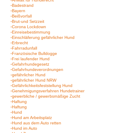
Anwalt für Hunderecht
Badestrand
Bayern
Beißvorfall
Brut-und Setzzeit
Corona Lockdown
Einreisebestimmung
Einschläferung gefährlicher Hund
Erbrecht
Fahrradunfall
Französische Bulldogge
Frei laufender Hund
Gefahrhundegesetz
Gefahrhundeverordnungen
gefährlicher Hund
gefährlicher Hund NRW
Gefährlichkeitsfeststellung Hund
Genehmigungsverfahren Hundetrainer
gewerbliche / gewerbsmäßige Zucht
Haftung
Haftung
Hund
Hund am Arbeitsplatz
Hund aus dem Auto retten
Hund im Auto