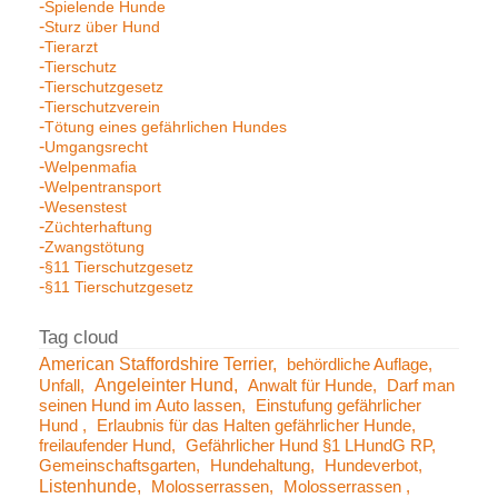
Spielende Hunde
Sturz über Hund
Tierarzt
Tierschutz
Tierschutzgesetz
Tierschutzverein
Tötung eines gefährlichen Hundes
Umgangsrecht
Welpenmafia
Welpentransport
Wesenstest
Züchterhaftung
Zwangstötung
§11 Tierschutzgesetz
§11 Tierschutzgesetz
American Staffordshire Terrier
behördliche Auflage
Angeleinter Hund
Unfall
Anwalt für Hunde
Darf man
seinen Hund im Auto lassen
Einstufung gefährlicher
Hund
Erlaubnis für das Halten gefährlicher Hunde
freilaufender Hund
Gefährlicher Hund §1 LHundG RP
Gemeinschaftsgarten
Hundehaltung
Hundeverbot
Listenhunde
Molosserrassen
Molosserrassen