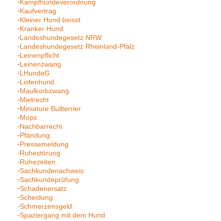
Kampfhundeverordnung
Kaufvertrag
Kleiner Hund beisst
Kranker Hund
Landeshundegesetz NRW
Landeshundegesetz Rheinland-Pfalz
Leinenpflicht
Leinenzwang
LHundeG
Listenhund
Maulkorbzwang
Mietrecht
Miniature Bullterrier
Mops
Nachbarrecht
Pfändung
Pressemeldung
Ruhestörung
Ruhezeiten
Sachkundenachweis
Sachkundeprüfung
Schadenersatz
Scheidung
Schmerzensgeld
Spaziergang mit dem Hund