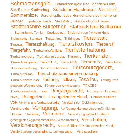
Schmerzensgeld
Schmerzensgeld und Schadenersatz
Schuld an Hundebiss
Schriftlicher Kaufvertrag
Schutzhütte
Sommerhitze
Sorgfaltspflicht des Hundehalters bei mehreren
Hunden
spielende Hunde
Stadt Ahlen
Staffordshire Bull Terrier
Staffordshire Bullterrier
Staffordshire Bullterrier
Staffordshire Terrier
Strafgesetz
Streicheln von fremden Hund
Tieranwalt
Stubenrein
Stuttgart
Testament
Thüringen
Tierarztkosten
Tierarzthaftung
Tierberuf
Tierarzt
Tierhalterhaftung
Tiergefahr
Tierhalterhaftpflicht
Tierkanzlei
Tierhalteverbot
Tierhaltungsverbot
Tierheim
Tierschutz
Tierrechtsexperte
TierschHuV
TierschTrV
Tierschutz-
Tierschutzgesetz
Hundeverordnung
Tierschutzbehörde
Tierschutztransportverordnung
Tierschutzrecht
Tosa Inu
Toetung
Tollwut
Tierschutzverstoss
Tötung trotz
postiven Wesenstest
Tötung von Amts wegen
TRACES
Umgangsrecht
Trainingsmethode
Trier
Umzug mit Hund nach
Unangeleint
Unangeleinter Hund
NRW
Unfallversicherer
VDH, Vereins-und Verbandsrecht
Verdacht der Gefährlichkeit
Verfügung
Vereinsrecht
Verfügung Haltung eines gefährlichen
Vermieter
Hundes
Verkäufer
Verordnung ueber Hunde mit
Verschulden
gesteigerter Aggressivitaet und Gefaehrlichkeit
Versicherungsrecht
Verstoß führt zu Haltungsverbot Hund
Verstoß gegen Leinenpflicht / Leinenzwang
Vertragsstrafe