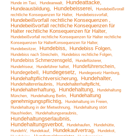
Hundeattacke
Hunde im Taxi
Hundeanwalt
Hundebeisserei
Hundeausbildung
Hundebeißvorall
rechtliche Konsequenzen für Halter
Hundebeissvorfall
Hundebeißvorfall rechtliche Konsequenzen
Hundebeißvorfall rechtliche Konsequenzen für
Halter rechtliche Konsequenzen für Halter
Hundebeißvorfall rechtliche Konsequenzen für Halter rechtliche
Konsequenzen für HalterKonsequenzen für Halter
Hundebiss
Hundebiss Folgen
Hundebesitzer
Hundebiss nach Streicheln
Hundebiss rechtliche Folgen
Hundebiss Schmerzensgeld
Hundeflüsterer
Hundeführerschein
Hundefriseur
Hundeführer haftet
Hundegesetz
Hundegebell
Hundegesetz Hamburg
Hundehalter
Hundehaftpflichtversicherung
Hundehaltererlaubnis
Hundehalterhaftpflicht
Hundehaltung
Hundehalterhaftung
Hundehaltung
Hundehaltung
München
Hundehaltung Berlin
genehmigungspflichtig
Hundehaltung im Freien
Hundehaltung in der Mietwohnung
Hundehaltung stört
Hausfrieden
Hundehaltungseraubnis
Hundehaltungserlaubnis
Hundehaltungsverbot
Hundehaufen
Hundehütte
Hundekaufvertrag
HundehV
Hundekauf
Hundekot