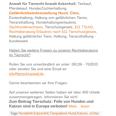
Anwalt für Tierrecht Anwalt Ackenheil:
Tierkauf,
Pferdekauf, HunderZüchterhaftung,
Gefährlichkeitsfeststellung Hund
,
Cites
,
Exotenhaltung, Haltung von gefährlichen Tieren,
Tierarzthaftung, Hundehaltungserlaubnis
,
Sachkundenachweis
, Tierschutzgesetz,
§11 TSchG
,
Rechtsberatung Erlaubnis nach §11 Tierschutzgesetz
,
Haltung gefährlicher Tiere, Haftung, Tierarzthaftung -
bundesweit
Haben Sie weitere Fragen zu unserer Rechtsberatung
im Tierrecht?
Rufen Sie uns unverbindlich an unter: 06136 - 762833
oder senden Sie und eine Email an
info@tierrecht-anwalt.de
.
Gerne beantworten wir Ihre Fragen.
Auf unseren weiteren Seiten haben wir über 400 Urteile
zusammengetragen. Informieren Sie sich!
Zum Beitrag Tierschutz: Felle von Hunden und
Katzen sind in Europa verboten!
Mehr…lesen
Tags:
Hundefell
,
Katzenfell
,
Tierquälerei
,
Hund
,
Katzen
,
echter