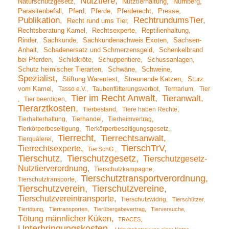
Nutztiere
Naturschutzgesetz
Nutztierhaltung
Nürnberg
Parasitenbefall
Pferd
Pferde
Pferderecht
Presse
Publikation
RechtrundumsTier
Recht rund ums Tier
Rechtsberatung Kamel
Rechtsexperte
Reptilienhaltung
Rinder
Sachkunde
Sachkundenachweis Exoten
Sachsen-
Anhalt
Schadenersatz und Schmerzensgeld
Schenkelbrand
bei Pferden
Schildkröte
Schuppentiere
Schussanlagen
Schutz heimischer Tierarten
Schwäne
Schweine
Spezialist
Stiftung Warentest
Streunende Katzen
Sturz
vom Kamel
Tasso e.V.
Taubenfütterungsverbot
Terrrarium
Tier
Tier im Recht Anwalt
Tieranwalt
Tier beerdigen
Tierarztkosten
Tierbestand
Tiere haben Rechte
Tierhalterhaftung
Tierhandel
Tierheimvertrag
Tierkörperbeseitigung
Tierkörperbeseitigungsgesetz
Tierrecht
Tierrechtsanwalt
Tierquälerei
TierschTrV
Tierrechtsexperte
TierSchG
Tierschutz
Tierschutzgesetz
Tierschutzgesetz-
Nutztierverordnung
Tierschutzkampagne
Tierschutztransportverordnung
Tierschutztransporte
Tierschutzverein
Tierschutzvereine
Tierschutzvereintransporte
Tierschutzwidrig
Tierschützer
Tiertötung
Tiertransporten
Tierübergabevertrag
Tierversuche
Tötung männlicher Küken
TRACES
Unterbringungskosten