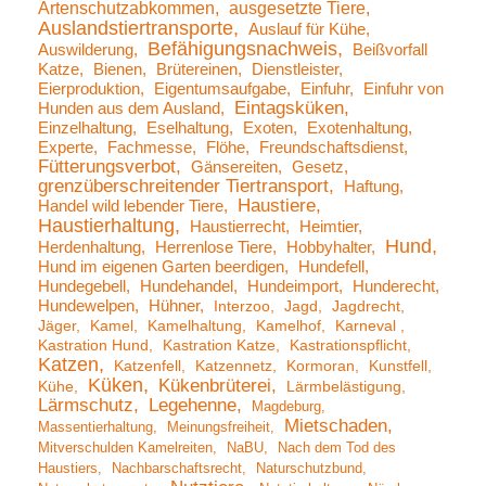
Artenschutzabkommen
ausgesetzte Tiere
Auslandstiertransporte
Auslauf für Kühe
Befähigungsnachweis
Auswilderung
Beißvorfall
Katze
Bienen
Brütereinen
Dienstleister
Eierproduktion
Eigentumsaufgabe
Einfuhr
Einfuhr von
Eintagsküken
Hunden aus dem Ausland
Einzelhaltung
Eselhaltung
Exoten
Exotenhaltung
Experte
Fachmesse
Flöhe
Freundschaftsdienst
Fütterungsverbot
Gänsereiten
Gesetz
grenzüberschreitender Tiertransport
Haftung
Haustiere
Handel wild lebender Tiere
Haustierhaltung
Haustierrecht
Heimtier
Hund
Herdenhaltung
Herrenlose Tiere
Hobbyhalter
Hund im eigenen Garten beerdigen
Hundefell
Hundegebell
Hundehandel
Hundeimport
Hunderecht
Hundewelpen
Hühner
Interzoo
Jagd
Jagdrecht
Jäger
Kamel
Kamelhaltung
Kamelhof
Karneval
Kastration Hund
Kastration Katze
Kastrationspflicht
Katzen
Katzenfell
Katzennetz
Kormoran
Kunstfell
Küken
Kükenbrüterei
Kühe
Lärmbelästigung
Lärmschutz
Legehenne
Magdeburg
Mietschaden
Massentierhaltung
Meinungsfreiheit
Mitverschulden Kamelreiten
NaBU
Nach dem Tod des
Haustiers
Nachbarschaftsrecht
Naturschutzbund