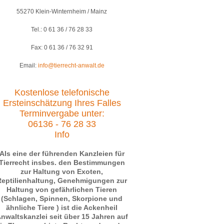
55270 Klein-Winternheim / Mainz
Tel.: 0 61 36 / 76 28 33
Fax: 0 61 36 / 76 32 91
Email:
info@tierrecht-anwalt.de
Kostenlose telefonische
Ersteinschätzung Ihres Falles
Terminvergabe unter:
06136 - 76 28 33
Info
Als eine der führenden Kanzleien für
Tierrecht insbes. den Bestimmungen
zur Haltung von Exoten,
Reptilienhaltung, Genehmigungen zur
Haltung von gefährlichen Tieren
(Schlagen, Spinnen, Skorpione und
ähnliche Tiere ) ist die Ackenheil
nwaltskanzlei seit über 15 Jahren auf