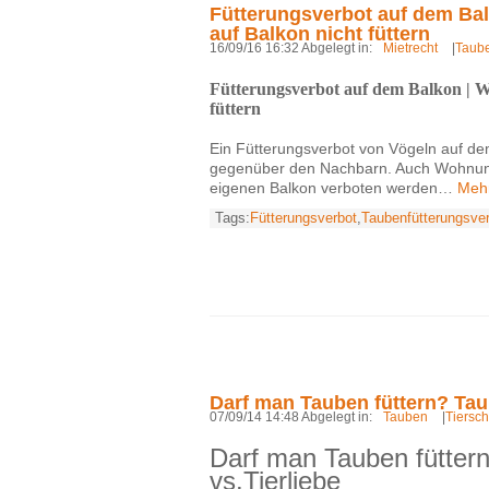
Fütterungsverbot auf dem Ba
auf Balkon nicht füttern
16/09/16 16:32 Abgelegt in:
Mietrecht
|
Taub
Fütterungsverbot auf dem Balkon | 
füttern
Ein Fütterungsverbot von Vögeln auf de
gegenüber den Nachbarn. Auch Wohnung
eigenen Balkon verboten werden…
Meh
Tags:
Fütterungsverbot
,
Taubenfütterungsve
Darf man Tauben füttern? Tau
07/09/14 14:48 Abgelegt in:
Tauben
|
Tiersch
Darf man Tauben fütter
vs.Tierliebe