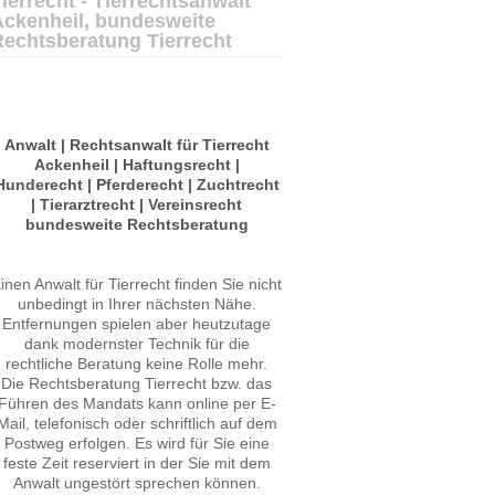
ierrecht - Tierrechtsanwalt
Ackenheil, bundesweite
Rechtsberatung Tierrecht
Anwalt | Rechtsanwalt für Tierrecht
Ackenheil | Haftungsrecht |
Hunderecht | Pferderecht | Zuchtrecht
| Tierarztrecht | Vereinsrecht
bundesweite Rechtsberatung
inen Anwalt für Tierrecht finden Sie nicht
unbedingt in Ihrer nächsten Nähe.
Entfernungen spielen aber heutzutage
dank modernster Technik für die
rechtliche Beratung keine Rolle mehr.
Die Rechtsberatung Tierrecht bzw. das
Führen des Mandats kann online per E-
Mail, telefonisch oder schriftlich auf dem
Postweg erfolgen. Es wird für Sie eine
feste Zeit reserviert in der Sie mit dem
Anwalt ungestört sprechen können.