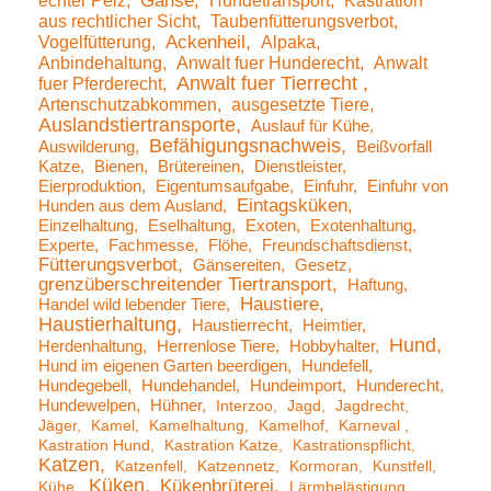
echter Pelz
Gänse
Hundetransport
Kastration
aus rechtlicher Sicht
Taubenfütterungsverbot
Vogelfütterung
Ackenheil
Alpaka
Anbindehaltung
Anwalt fuer Hunderecht
Anwalt
Anwalt fuer Tierrecht
fuer Pferderecht
Artenschutzabkommen
ausgesetzte Tiere
Auslandstiertransporte
Auslauf für Kühe
Befähigungsnachweis
Auswilderung
Beißvorfall
Katze
Bienen
Brütereinen
Dienstleister
Eierproduktion
Eigentumsaufgabe
Einfuhr
Einfuhr von
Eintagsküken
Hunden aus dem Ausland
Einzelhaltung
Eselhaltung
Exoten
Exotenhaltung
Experte
Fachmesse
Flöhe
Freundschaftsdienst
Fütterungsverbot
Gänsereiten
Gesetz
grenzüberschreitender Tiertransport
Haftung
Haustiere
Handel wild lebender Tiere
Haustierhaltung
Haustierrecht
Heimtier
Hund
Herdenhaltung
Herrenlose Tiere
Hobbyhalter
Hund im eigenen Garten beerdigen
Hundefell
Hundegebell
Hundehandel
Hundeimport
Hunderecht
Hundewelpen
Hühner
Interzoo
Jagd
Jagdrecht
Jäger
Kamel
Kamelhaltung
Kamelhof
Karneval
Kastration Hund
Kastration Katze
Kastrationspflicht
Katzen
Katzenfell
Katzennetz
Kormoran
Kunstfell
Küken
Kükenbrüterei
Kühe
Lärmbelästigung