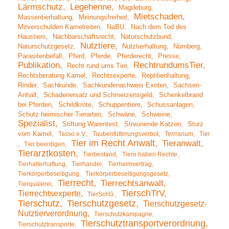
Lärmschutz
Legehenne
Magdeburg
Mietschaden
Massentierhaltung
Meinungsfreiheit
Mitverschulden Kamelreiten
NaBU
Nach dem Tod des
Haustiers
Nachbarschaftsrecht
Naturschutzbund
Nutztiere
Naturschutzgesetz
Nutztierhaltung
Nürnberg
Parasitenbefall
Pferd
Pferde
Pferderecht
Presse
Publikation
RechtrundumsTier
Recht rund ums Tier
Rechtsberatung Kamel
Rechtsexperte
Reptilienhaltung
Rinder
Sachkunde
Sachkundenachweis Exoten
Sachsen-
Anhalt
Schadenersatz und Schmerzensgeld
Schenkelbrand
bei Pferden
Schildkröte
Schuppentiere
Schussanlagen
Schutz heimischer Tierarten
Schwäne
Schweine
Spezialist
Stiftung Warentest
Streunende Katzen
Sturz
vom Kamel
Tasso e.V.
Taubenfütterungsverbot
Terrrarium
Tier
Tier im Recht Anwalt
Tieranwalt
Tier beerdigen
Tierarztkosten
Tierbestand
Tiere haben Rechte
Tierhalterhaftung
Tierhandel
Tierheimvertrag
Tierkörperbeseitigung
Tierkörperbeseitigungsgesetz
Tierrecht
Tierrechtsanwalt
Tierquälerei
TierschTrV
Tierrechtsexperte
TierSchG
Tierschutz
Tierschutzgesetz
Tierschutzgesetz-
Nutztierverordnung
Tierschutzkampagne
Tierschutztransportverordnung
Tierschutztransporte