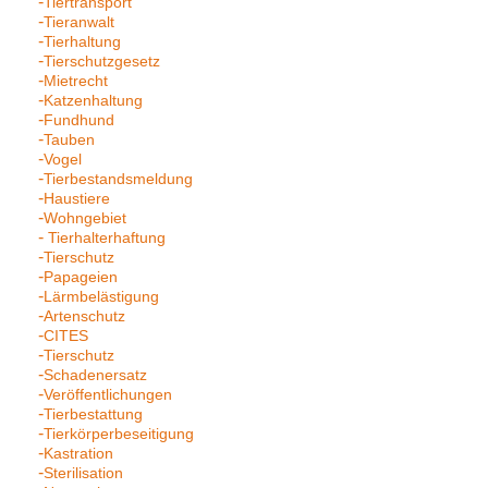
Tiertransport
Tieranwalt
Tierhaltung
Tierschutzgesetz
Mietrecht
Katzenhaltung
Fundhund
Tauben
Vogel
Tierbestandsmeldung
Haustiere
Wohngebiet
Tierhalterhaftung
Tierschutz
Papageien
Lärmbelästigung
Artenschutz
CITES
Tierschutz
Schadenersatz
Veröffentlichungen
Tierbestattung
Tierkörperbeseitigung
Kastration
Sterilisation