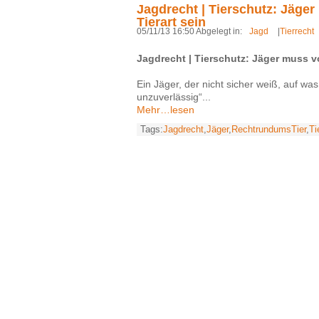
Jagdrecht | Tierschutz: Jäge
Tierart sein
05/11/13 16:50 Abgelegt in:
Jagd
|
Tierrecht
Jagdrecht | Tierschutz: Jäger muss v
Ein Jäger, der nicht sicher weiß, auf was 
unzuverlässig“...
Mehr…lesen
Tags:
Jagdrecht
,
Jäger
,
RechtrundumsTier
,
Ti