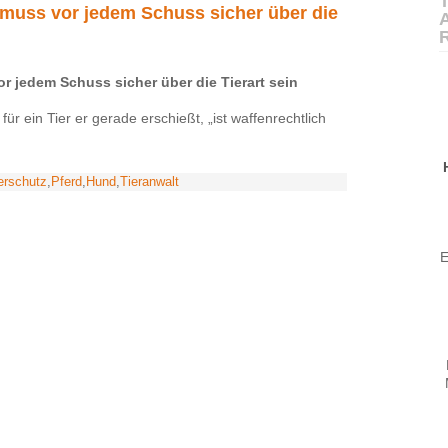
T
r muss vor jedem Schuss sicher über die
or jedem Schuss sicher über die Tierart sein
für ein Tier er gerade erschießt, „ist waffenrechtlich
erschutz
,
Pferd
,
Hund
,
Tieranwalt
E