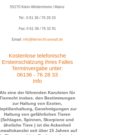
55270 Klein-Winternheim / Mainz
Tel.: 0 61 36 / 76 28 33
Fax: 0 61 36 / 76 32 91
Email:
info@tierrecht-anwalt.de
Kostenlose telefonische
Ersteinschätzung Ihres Falles
Terminvergabe unter:
06136 - 76 28 33
Info
Als eine der führenden Kanzleien für
Tierrecht insbes. den Bestimmungen
zur Haltung von Exoten,
Reptilienhaltung, Genehmigungen zur
Haltung von gefährlichen Tieren
(Schlagen, Spinnen, Skorpione und
ähnliche Tiere ) ist die Ackenheil
nwaltskanzlei seit über 15 Jahren auf