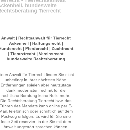
ierrecht - Tierrechtsanwalt
Ackenheil, bundesweite
Rechtsberatung Tierrecht
Anwalt | Rechtsanwalt für Tierrecht
Ackenheil | Haftungsrecht |
Hunderecht | Pferderecht | Zuchtrecht
| Tierarztrecht | Vereinsrecht
bundesweite Rechtsberatung
inen Anwalt für Tierrecht finden Sie nicht
unbedingt in Ihrer nächsten Nähe.
Entfernungen spielen aber heutzutage
dank modernster Technik für die
rechtliche Beratung keine Rolle mehr.
Die Rechtsberatung Tierrecht bzw. das
Führen des Mandats kann online per E-
Mail, telefonisch oder schriftlich auf dem
Postweg erfolgen. Es wird für Sie eine
feste Zeit reserviert in der Sie mit dem
Anwalt ungestört sprechen können.