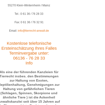
55270 Klein-Winternheim / Mainz
Tel.: 0 61 36 / 76 28 33
Fax: 0 61 36 / 76 32 91
Email:
info@tierrecht-anwalt.de
Kostenlose telefonische
Ersteinschätzung Ihres Falles
Terminvergabe unter:
06136 - 76 28 33
Info
Als eine der führenden Kanzleien für
Tierrecht insbes. den Bestimmungen
zur Haltung von Exoten,
Reptilienhaltung, Genehmigungen zur
Haltung von gefährlichen Tieren
(Schlagen, Spinnen, Skorpione und
ähnliche Tiere ) ist die Ackenheil
nwaltskanzlei seit über 15 Jahren auf