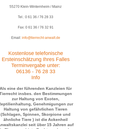
55270 Klein-Winternheim / Mainz
Tel.: 0 61 36 / 76 28 33
Fax: 0 61 36 / 76 32 91
Email:
info@tierrecht-anwalt.de
Kostenlose telefonische
Ersteinschätzung Ihres Falles
Terminvergabe unter:
06136 - 76 28 33
Info
Als eine der führenden Kanzleien für
Tierrecht insbes. den Bestimmungen
zur Haltung von Exoten,
Reptilienhaltung, Genehmigungen zur
Haltung von gefährlichen Tieren
(Schlagen, Spinnen, Skorpione und
ähnliche Tiere ) ist die Ackenheil
nwaltskanzlei seit über 15 Jahren auf