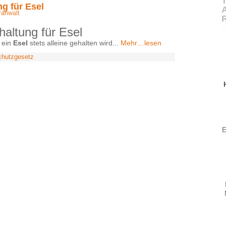
T
ng für Esel
ranwalt
haltung für Esel
 ein
Esel
stets alleine gehalten wird...
Mehr…lesen
chutzgesetz
E