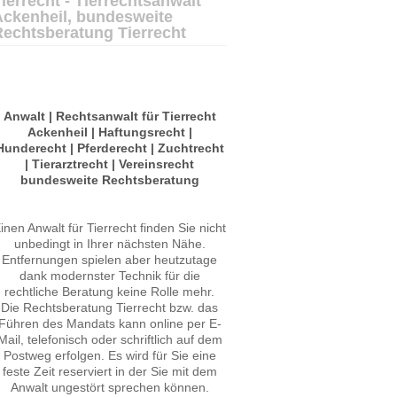
ierrecht - Tierrechtsanwalt
Ackenheil, bundesweite
Rechtsberatung Tierrecht
Anwalt | Rechtsanwalt für Tierrecht
Ackenheil | Haftungsrecht |
Hunderecht | Pferderecht | Zuchtrecht
| Tierarztrecht | Vereinsrecht
bundesweite Rechtsberatung
inen Anwalt für Tierrecht finden Sie nicht
unbedingt in Ihrer nächsten Nähe.
Entfernungen spielen aber heutzutage
dank modernster Technik für die
rechtliche Beratung keine Rolle mehr.
Die Rechtsberatung Tierrecht bzw. das
Führen des Mandats kann online per E-
Mail, telefonisch oder schriftlich auf dem
Postweg erfolgen. Es wird für Sie eine
feste Zeit reserviert in der Sie mit dem
Anwalt ungestört sprechen können.