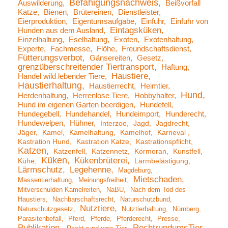
Befähigungsnachweis
Auswilderung
Beißvorfall
Katze
Bienen
Brütereinen
Dienstleister
Eierproduktion
Eigentumsaufgabe
Einfuhr
Einfuhr von
Eintagsküken
Hunden aus dem Ausland
Einzelhaltung
Eselhaltung
Exoten
Exotenhaltung
Experte
Fachmesse
Flöhe
Freundschaftsdienst
Fütterungsverbot
Gänsereiten
Gesetz
grenzüberschreitender Tiertransport
Haftung
Haustiere
Handel wild lebender Tiere
Haustierhaltung
Haustierrecht
Heimtier
Hund
Herdenhaltung
Herrenlose Tiere
Hobbyhalter
Hund im eigenen Garten beerdigen
Hundefell
Hundegebell
Hundehandel
Hundeimport
Hunderecht
Hundewelpen
Hühner
Interzoo
Jagd
Jagdrecht
Jäger
Kamel
Kamelhaltung
Kamelhof
Karneval
Kastration Hund
Kastration Katze
Kastrationspflicht
Katzen
Katzenfell
Katzennetz
Kormoran
Kunstfell
Küken
Kükenbrüterei
Kühe
Lärmbelästigung
Lärmschutz
Legehenne
Magdeburg
Mietschaden
Massentierhaltung
Meinungsfreiheit
Mitverschulden Kamelreiten
NaBU
Nach dem Tod des
Haustiers
Nachbarschaftsrecht
Naturschutzbund
Nutztiere
Naturschutzgesetz
Nutztierhaltung
Nürnberg
Parasitenbefall
Pferd
Pferde
Pferderecht
Presse
Publikation
RechtrundumsTier