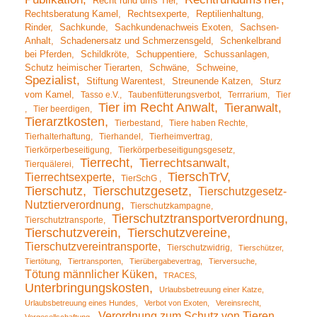
Recht rund ums Tier
Rechtsberatung Kamel
Rechtsexperte
Reptilienhaltung
Rinder
Sachkunde
Sachkundenachweis Exoten
Sachsen-
Anhalt
Schadenersatz und Schmerzensgeld
Schenkelbrand
bei Pferden
Schildkröte
Schuppentiere
Schussanlagen
Schutz heimischer Tierarten
Schwäne
Schweine
Spezialist
Stiftung Warentest
Streunende Katzen
Sturz
vom Kamel
Tasso e.V.
Taubenfütterungsverbot
Terrrarium
Tier
Tier im Recht Anwalt
Tieranwalt
Tier beerdigen
Tierarztkosten
Tierbestand
Tiere haben Rechte
Tierhalterhaftung
Tierhandel
Tierheimvertrag
Tierkörperbeseitigung
Tierkörperbeseitigungsgesetz
Tierrecht
Tierrechtsanwalt
Tierquälerei
TierschTrV
Tierrechtsexperte
TierSchG
Tierschutz
Tierschutzgesetz
Tierschutzgesetz-
Nutztierverordnung
Tierschutzkampagne
Tierschutztransportverordnung
Tierschutztransporte
Tierschutzverein
Tierschutzvereine
Tierschutzvereintransporte
Tierschutzwidrig
Tierschützer
Tiertötung
Tiertransporten
Tierübergabevertrag
Tierversuche
Tötung männlicher Küken
TRACES
Unterbringungskosten
Urlaubsbetreuung einer Katze
Urlaubsbetreuung eines Hundes
Verbot von Exoten
Vereinsrecht
Verordnung zum Schutz von Tieren