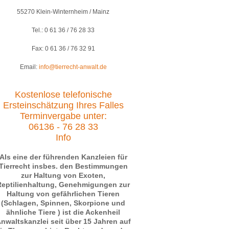
55270 Klein-Winternheim / Mainz
Tel.: 0 61 36 / 76 28 33
Fax: 0 61 36 / 76 32 91
Email:
info@tierrecht-anwalt.de
Kostenlose telefonische
Ersteinschätzung Ihres Falles
Terminvergabe unter:
06136 - 76 28 33
Info
Als eine der führenden Kanzleien für
Tierrecht insbes. den Bestimmungen
zur Haltung von Exoten,
Reptilienhaltung, Genehmigungen zur
Haltung von gefährlichen Tieren
(Schlagen, Spinnen, Skorpione und
ähnliche Tiere ) ist die Ackenheil
nwaltskanzlei seit über 15 Jahren auf