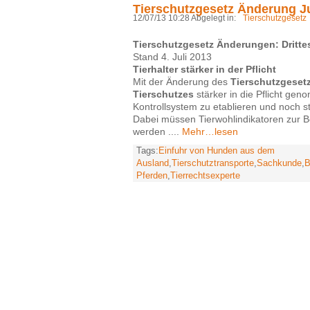
Tierschutzgesetz Änderung Ju
12/07/13 10:28 Abgelegt in:
Tierschutzgesetz
Tierschutzgesetz Änderungen: Dritte
Stand 4. Juli 2013
Tierhalter stärker in der Pflicht
Mit der Änderung des
Tierschutzgeset
Tierschutzes
stärker in die Pflicht geno
Kontrollsystem zu etablieren und noch s
Dabei müssen Tierwohlindikatoren zur 
werden ....
Mehr…lesen
Tags:
Einfuhr von Hunden aus dem
Ausland
,
Tierschutztransporte
,
Sachkunde
,
B
Pferden
,
Tierrechtsexperte