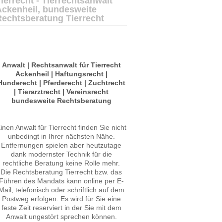
ierrecht - Tierrechtsanwalt
Ackenheil, bundesweite
Rechtsberatung Tierrecht
Anwalt | Rechtsanwalt für Tierrecht
Ackenheil | Haftungsrecht |
Hunderecht | Pferderecht | Zuchtrecht
| Tierarztrecht | Vereinsrecht
bundesweite Rechtsberatung
inen Anwalt für Tierrecht finden Sie nicht
unbedingt in Ihrer nächsten Nähe.
Entfernungen spielen aber heutzutage
dank modernster Technik für die
rechtliche Beratung keine Rolle mehr.
Die Rechtsberatung Tierrecht bzw. das
Führen des Mandats kann online per E-
Mail, telefonisch oder schriftlich auf dem
Postweg erfolgen. Es wird für Sie eine
feste Zeit reserviert in der Sie mit dem
Anwalt ungestört sprechen können.