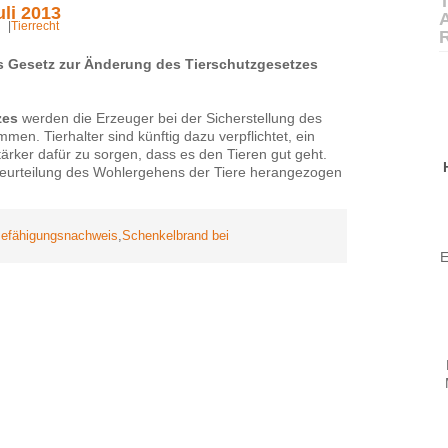
T
li 2013
|
Tierrecht
s Gesetz zur Änderung des Tierschutzgesetzes
zes
werden die Erzeuger bei der Sicherstellung des
mmen. Tierhalter sind künftig dazu verpflichtet, ein
tärker dafür zu sorgen, dass es den Tieren gut geht.
Beurteilung des Wohlergehens der Tiere herangezogen
efähigungsnachweis
,
Schenkelbrand bei
E