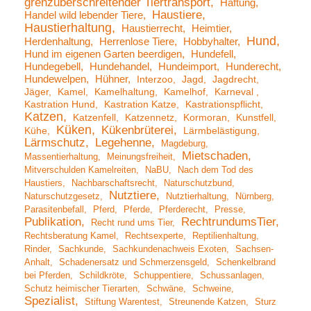
grenzüberschreitender Tiertransport
Haftung
Haustiere
Handel wild lebender Tiere
Haustierhaltung
Haustierrecht
Heimtier
Hund
Herdenhaltung
Herrenlose Tiere
Hobbyhalter
Hund im eigenen Garten beerdigen
Hundefell
Hundegebell
Hundehandel
Hundeimport
Hunderecht
Hundewelpen
Hühner
Interzoo
Jagd
Jagdrecht
Jäger
Kamel
Kamelhaltung
Kamelhof
Karneval
Kastration Hund
Kastration Katze
Kastrationspflicht
Katzen
Katzenfell
Katzennetz
Kormoran
Kunstfell
Küken
Kükenbrüterei
Kühe
Lärmbelästigung
Lärmschutz
Legehenne
Magdeburg
Mietschaden
Massentierhaltung
Meinungsfreiheit
Mitverschulden Kamelreiten
NaBU
Nach dem Tod des
Haustiers
Nachbarschaftsrecht
Naturschutzbund
Nutztiere
Naturschutzgesetz
Nutztierhaltung
Nürnberg
Parasitenbefall
Pferd
Pferde
Pferderecht
Presse
Publikation
RechtrundumsTier
Recht rund ums Tier
Rechtsberatung Kamel
Rechtsexperte
Reptilienhaltung
Rinder
Sachkunde
Sachkundenachweis Exoten
Sachsen-
Anhalt
Schadenersatz und Schmerzensgeld
Schenkelbrand
bei Pferden
Schildkröte
Schuppentiere
Schussanlagen
Schutz heimischer Tierarten
Schwäne
Schweine
Spezialist
Stiftung Warentest
Streunende Katzen
Sturz