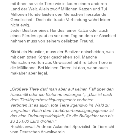
mit ihnen so viele Tiere wie in kaum einem anderen
Land der Welt. Allein zwölf Millionen Katzen und 7,4
Millionen Hunde leisten den Menschen hierzulande
Gesellschaft. Doch die traute Verbindung währt leider
nicht ewig.
Jeder Besitzer eines Hundes, einer Katze oder auch
eines Pferdes graut es vor dem Tag an dem er Abschied
nehmen muss von seinem geliebten Freund.
Stirbt ein Haustier, muss der Besitzer entscheiden, was
mit dem toten Körper geschehen soll. Manche
Menschen werfen aus Unwissenheit ihre toten Tiere in
die Mülltonne. Bei kleinen Tieren ist das, wenn auch
makaber aber legal.
„Größere Tiere darf man aber auf keinen Fall über den
Hausmüll oder die Biotonne entsorgen“,. „Das ist nach
dem Tierkörperbeseitigungsgesetz verboten.
Verboten ist es auch, tote Tiere irgendwo im Wald zu
vergraben. Nach dem Tierkörperbeseitigungsgesetz ist
das eine Ordnungswidrigkeit, für die Bußgelder von bis
zu 15.000 Euro drohen."
Rechtsanwalt Andreas Ackenheil Spezialist für Tierrecht
vom Deutschen Anwaltverein.