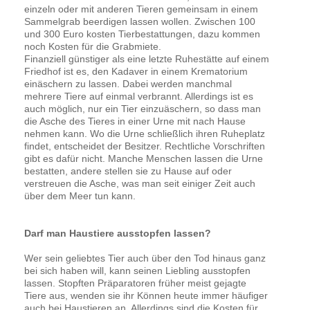
einzeln oder mit anderen Tieren gemeinsam in einem
Sammelgrab beerdigen lassen wollen. Zwischen 100
und 300 Euro kosten Tierbestattungen, dazu kommen
noch Kosten für die Grabmiete.
Finanziell günstiger als eine letzte Ruhestätte auf einem
Friedhof ist es, den Kadaver in einem Krematorium
einäschern zu lassen. Dabei werden manchmal
mehrere Tiere auf einmal verbrannt. Allerdings ist es
auch möglich, nur ein Tier einzuäschern, so dass man
die Asche des Tieres in einer Urne mit nach Hause
nehmen kann. Wo die Urne schließlich ihren Ruheplatz
findet, entscheidet der Besitzer. Rechtliche Vorschriften
gibt es dafür nicht. Manche Menschen lassen die Urne
bestatten, andere stellen sie zu Hause auf oder
verstreuen die Asche, was man seit einiger Zeit auch
über dem Meer tun kann.
Darf man Haustiere ausstopfen lassen?
Wer sein geliebtes Tier auch über den Tod hinaus ganz
bei sich haben will, kann seinen Liebling ausstopfen
lassen. Stopften Präparatoren früher meist gejagte
Tiere aus, wenden sie ihr Können heute immer häufiger
auch bei Haustieren an. Allerdings sind die Kosten für