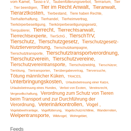
vom Kamel
Tasso e.V.
Taubenfütterungsverbot
Terrrarium
Tier
Tier im Recht Anwalt
Tieranwalt
Tier beerdigen
Tierarztkosten
Tierbestand
Tiere haben Rechte
Tierhalterhaftung
Tierhandel
Tierheimvertrag
Tierkörperbeseitigung
Tierkörperbeseitigungsgesetz
Tierrecht
Tierrechtsanwalt
Tierquälerei
TierschTrV
Tierrechtsexperte
TierSchG
Tierschutz
Tierschutzgesetz
Tierschutzgesetz-
Nutztierverordnung
Tierschutzkampagne
Tierschutztransportverordnung
Tierschutztransporte
Tierschutzverein
Tierschutzvereine
Tierschutzvereintransporte
Tierschutzwidrig
Tierschützer
Tiertötung
Tiertransporten
Tierübergabevertrag
Tierversuche
Tötung männlicher Küken
TRACES
Unterbringungskosten
Urlaubsbetreuung einer Katze
Urlaubsbetreuung eines Hundes
Verbot von Exoten
Vereinsrecht
Verordnung zum Schutz von Tieren
Vergesellschaftung
beim Transport und zur Durchführung der
Veterinärkontrollen
Verordnung
Vogel
Vogelabwehranlage
Vogelfütterung
Vogelschutzrichtlinie
Wanderreiten
Welpentransporte
Wildvogel
Wohngebiet