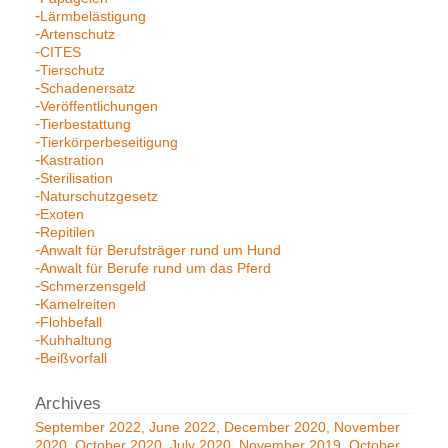
Lärmbelästigung
Artenschutz
CITES
Tierschutz
Schadenersatz
Veröffentlichungen
Tierbestattung
Tierkörperbeseitigung
Kastration
Sterilisation
Naturschutzgesetz
Exoten
Repitilen
Anwalt für Berufsträger rund um Hund
Anwalt für Berufe rund um das Pferd
Schmerzensgeld
Kamelreiten
Flohbefall
Kuhhaltung
Beißvorfall
September 2022
June 2022
December 2020
November
2020
October 2020
July 2020
November 2019
October