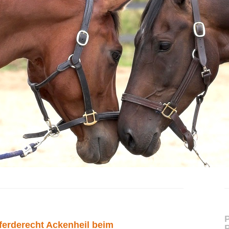
P
erderecht Ackenheil beim
P