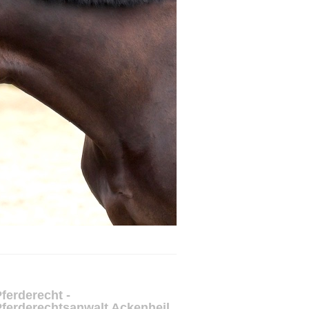
ferderecht -
ferderechtsanwalt Ackenheil,