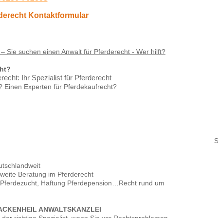
derecht Kontaktformular
 – Sie suchen einen Anwalt für Pferderecht - Wer hilft?
cht?
cht: Ihr Spezialist für Pferderecht
? Einen Experten für Pferdekaufrecht?
S
utschlandweit
sweite Beratung im Pferderecht
, Pferdezucht, Haftung Pferdepension…Recht rund um
 ACKENHEIL ANWALTSKANZLEI
 der richtige Spezialist, wenn Sie vor Rechtsproblemen