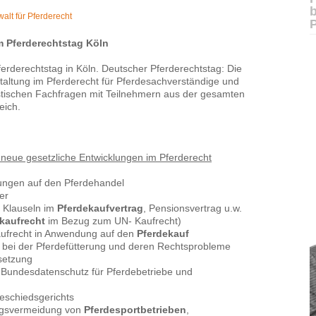
alt für Pferderecht
m Pferderechtstag Köln
erderechtstag in Köln. Deutscher Pferderechtstag: Die
taltung im Pferderecht für Pferdesachverständige und
ristischen Fachfragen mit Teilnehmern aus der gesamten
eich.
neue gesetzliche Entwicklungen im Pferderecht
kungen auf den Pferdehandel
er
e Klauseln im
Pferdekaufvertrag
, Pensionsvertrag u.w.
ekaufrecht
im Bezug zum UN- Kaufrecht)
aufrecht in Anwendung auf den
Pferdekauf
 bei der Pferdefütterung und deren Rechtsprobleme
setzung
Bundesdatenschutz für Pferdebetriebe und
eschiedsgerichts
ungsvermeidung von
Pferdesportbetrieben
,