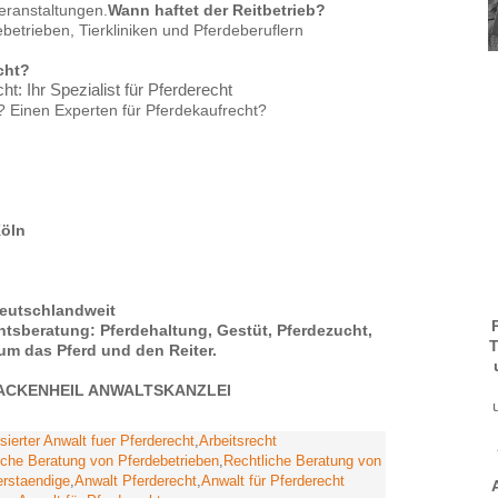
eranstaltungen.
Wann haftet der Reitbetrieb?
betrieben, Tierkliniken und Pferdeberuflern
cht?
: Ihr Spezialist für Pferderecht
? Einen Experten für Pferdekaufrecht?
Köln
eutschlandweit
chtsberatung: Pferdehaltung, Gestüt, Pferdezucht,
T
m das Pferd und den Reiter.
 ACKENHEIL ANWALTSKANZLEI
sierter Anwalt fuer Pferderecht
,
Arbeitsrecht
iche Beratung von Pferdebetrieben
,
Rechtliche Beratung von
rstaendige
,
Anwalt Pferderecht
,
Anwalt für Pferderecht