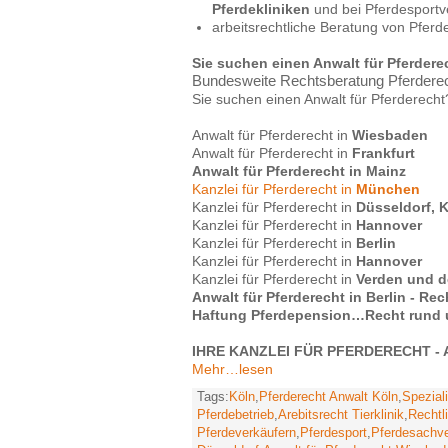
Pferdekliniken
und bei Pferdesportv
arbeitsrechtliche Beratung von Pferde
Sie suchen einen Anwalt für Pferdere
Bundesweite Rechtsberatung Pferderecht
Sie suchen einen Anwalt für Pferderecht
Anwalt für Pferderecht in
Wiesbaden
Anwalt für Pferderecht in
Frankfurt
Anwalt für Pferderecht in Mainz
Kanzlei für Pferderecht in
München
Kanzlei für Pferderecht in
Düsseldorf, 
Kanzlei für Pferderecht in
Hannover
Kanzlei für Pferderecht in
Berlin
Kanzlei für Pferderecht in
Hannover
Kanzlei für Pferderecht in
Verden und d
Anwalt für Pferderecht in Berlin - Re
Haftung Pferdepension…Recht rund u
IHRE KANZLEI FÜR PFERDERECHT -
Mehr…lesen
Tags:
Köln
,
Pferderecht Anwalt Köln
,
Speziali
Pferdebetrieb
,
Arebitsrecht Tierklinik
,
Rechtl
Pferdeverkäufern
,
Pferdesport
,
Pferdesachve