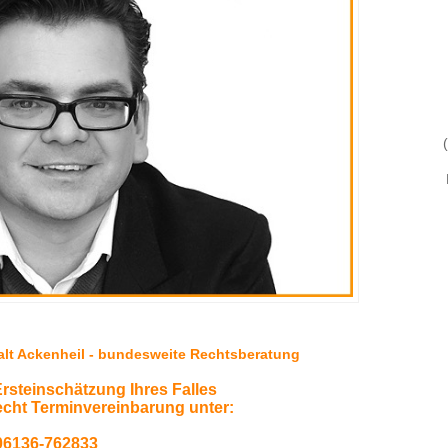
(
walt Ackenheil - bundesweite Rechtsberatung
Ersteinschätzung Ihres Falles
echt Terminvereinbarung unter:
06136-762833