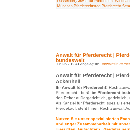
Düsseldorf
,
Anwalt für Pferderecht Wiesbad
München
,
Pferderechtstag
,
Pferderecht Sem
Anwalt für Pferderecht | Pferd
bundesweit
03/09/22 19:41 Abgelegt in:
Anwalt für Pferde
Anwalt für Pferderecht | Pferd
Ackenheil
Ihr Anwalt für Pferderecht:
Rechtsanwal
Pferderecht - berät
im Pferderecht ins
den Reiter außergerichtlich, gerichtlic
Als Kanzlei für Pferderecht, spezialisiert
Pferdekauf, steht Ihnen Rechtsanwalt A
Nutzen Sie unser spezialisiertes Fac
und enger Zusammenarbeit mit unser
Tierärzten, Gutachtern, Pferdetrainer