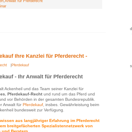
en
,
Anwalt für Pferderecht
inar
ekauf Ihre Kanzlei für Pferderecht -
recht
|
Pferdekauf
s
ekauf - Ihr Anwalt für Pferderecht
t Ackenheil und das Team seiner Kanzlei für
bes. Pferdekauf-Recht
und rund um das Pferd und
h, und vor Behörden in der gesamten Bundesrepublik.
er Anwalt für
Pferdekauf
, insbes. Gewährleistung beim
ckenheil bundesweit zur Verfügung.
hwissen aus langjähriger Erfahrung im Pferderecht
em breitgefächerten Spezialistennetzwerk von
n und Beratern.