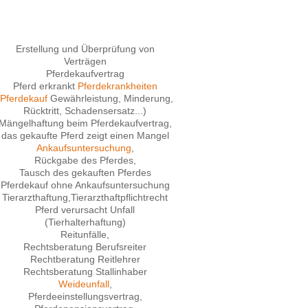
Erstellung und Überprüfung von
Verträgen
Pferdekaufvertrag
Pferd erkrankt
Pferdekrankheiten
Pferdekauf
Gewährleistung, Minderung,
Rücktritt, Schadensersatz...)
Mängelhaftung beim Pferdekaufvertrag,
das gekaufte Pferd zeigt einen Mangel
Ankaufsuntersuchung
,
Rückgabe des Pferdes,
Tausch des gekauften Pferdes
Pferdekauf ohne Ankaufsuntersuchung
Tierarzthaftung,Tierarzthaftpflichtrecht
Pferd verursacht Unfall
(Tierhalterhaftung)
Reitunfälle,
Rechtsberatung Berufsreiter
Rechtberatung Reitlehrer
Rechtsberatung Stallinhaber
Weideunfall
,
Pferdeeinstellungsvertrag,