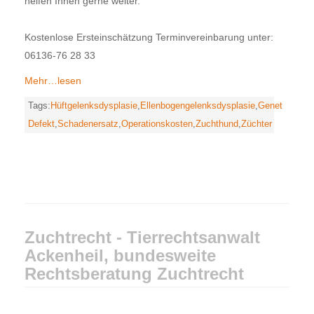
helfen Ihnen gerne weiter.
Kostenlose Ersteinschätzung Terminvereinbarung unter:
06136-76 28 33
Mehr…lesen
Tags:
Hüftgelenksdysplasie
,
Ellenbogengelenksdysplasie
,
Genetischer
Defekt
,
Schadenersatz
,
Operationskosten
,
Zuchthund
,
Züchter
Zuchtrecht - Tierrechtsanwalt
Ackenheil, bundesweite
Rechtsberatung Zuchtrecht