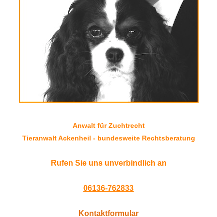
Anwalt für Zuchtrecht
Tieranwalt Ackenheil - bundesweite Rechtsberatung
Rufen Sie uns unverbindlich an
06136-762833
Kontaktformular