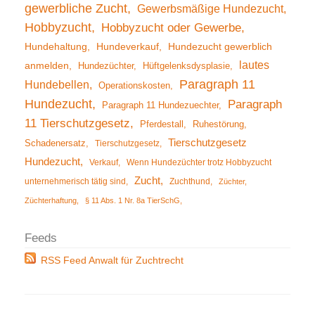
gewerbliche Zucht
Gewerbsmäßige Hundezucht
Hobbyzucht
Hobbyzucht oder Gewerbe
Hundehaltung
Hundeverkauf
Hundezucht gewerblich
lautes
anmelden
Hundezüchter
Hüftgelenksdysplasie
Paragraph 11
Hundebellen
Operationskosten
Hundezucht
Paragraph
Paragraph 11 Hundezuechter
11 Tierschutzgesetz
Pferdestall
Ruhestörung
Tierschutzgesetz
Schadenersatz
Tierschutzgesetz
Hundezucht
Verkauf
Wenn Hundezüchter trotz Hobbyzucht
Zucht
unternehmerisch tätig sind
Zuchthund
Züchter
Züchterhaftung
§ 11 Abs. 1 Nr. 8a TierSchG
RSS Feed Anwalt für Zuchtrecht