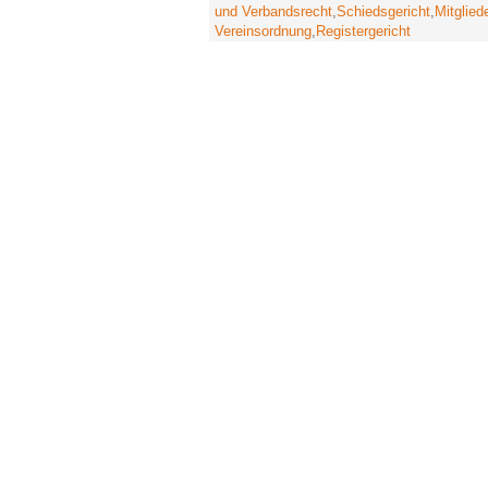
und Verbandsrecht
,
Schiedsgericht
,
Mitglie
Vereinsordnung
,
Registergericht