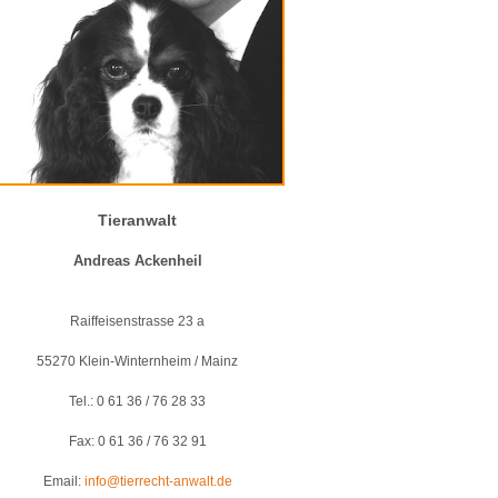
Tieranwalt
Andreas Ackenheil
Raiffeisenstrasse 23 a
55270 Klein-Winternheim / Mainz
Tel.: 0 61 36 / 76 28 33
Fax: 0 61 36 / 76 32 91
Email:
info@tierrecht-anwalt.de