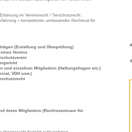
 Erfahrung im Vereinsrecht / Tierschutzrecht…
Erfahrung = kompetenter umfassender Rechtsrat für
A
trägen (Erstellung und Überprüfung)
 eines Vereins
rschutzverein
ergericht
n und einzelnen Mitgliedern (Haftungsfragen etc.)
enrat, VDH usw.)
erschutzrecht
nd deren Mitgliedern (Rechtsseminare für
für Vereinsrecht Kontakt aufzunehmen.