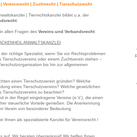
 | Vereinsrecht | Zuchtrecht | Tierschutzrecht
altskanzlei | Tierrechtskanzlei bildet u.a. der
ndsrecht
.
 in allen Fragen des
Vereins-und Verbandsrecht
.
 ACKENHEIL ANWALTSKANZLEI
 der richtige Spezialist, wenn Sie vor Rechtsproblemen
R
 Tierschutzvereins oder einem Zuchtverein stehen –
ierschutzorganisation bis hin zur allgemeinen
öchten einen Tierschutzverein gründen? Welche
ung eines Tierschutzvereins? Welche gesetzlichen
s Tierschutzvereins zu beachten?
d in der Regel eingetragene Vereine (e.V.), die einen
er steuerliche Vorteile genießen. Die Anerkennung
den Verein von besonderer Bedeutung.
 Ihnen als spezialisierte Kanzlei für Vereinsrecht /
 auf. Wir beraten überregional! Wir helfen Ihnen