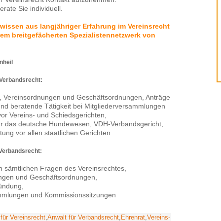
ate Sie individuell.
hwissen aus langjähriger Erfahrung im Vereinsrecht
em breitgefächerten Spezialistennetzwerk von
nheil
 Verbandsrecht:
n, Vereinsordnungen und Geschäftsordnungen, Anträge
nd beratende Tätigkeit bei Mitgliederversammlungen
or Vereins- und Schiedsgerichten,
für das deutsche Hundewesen, VDH-Verbandsgericht,
tung vor allen staatlichen Gerichten
 Verbandsrecht:
n sämtlichen Fragen des Vereinsrechtes,
ungen und Geschäftsordnungen,
ündung,
sammlungen und Kommissionssitzungen
für Vereinsrecht
,
Anwalt für Verbandsrecht
,
Ehrenrat
,
Vereins-