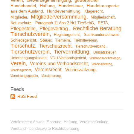
Verein
Gewerbegenehmigung
gewerblicher
Hundehandel
Haftung
Hundesteuer
Hundetransporte
aus dem Ausland
Hundevermittlung
Klagerecht
Mitgliederversammlung
Mitglieder
Mitgliedschaft
Naturschutz
Paragraph 11 Abs.2.Nr1 TierSchG
PETA
Rechtliche Beratung
Pflegestelle
Pflegevertrag
Tierschutzverein
Registergericht
Sachkundenachweis
Schiedsgericht
Steuer
Tierheim
Tierhilfeverein
Tierschutz
Tierschutzrecht
Tierschutzverband
Tierschutzverein
Tiervermittlung
Umsatzsteuer
Unterbringungskosten
VDH-Verbandsgericht
Verbandsrechtsklage
Verein
Vereins-und Verbandsrecht
Vereinsbeitrag
Vereinsrecht
Vereinssatzung
Vereinsgericht
Vermittlungsgebühr
Versicherung
RSS Feed
Vereinsrecht Anwalt: Satzung, Haftung, Vereinsgründung,
Vorstand - bundesweite Rechtsberatung