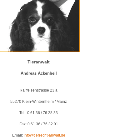
Tieranwalt
Andreas Ackenheil
Raiffeisenstrasse 23 a
55270 Klein-Winternheim / Mainz
Tel.: 0 61 36 / 76 28 33
Fax: 0 61 36 / 76 32 91
Email:
info@tierrecht-anwalt.de