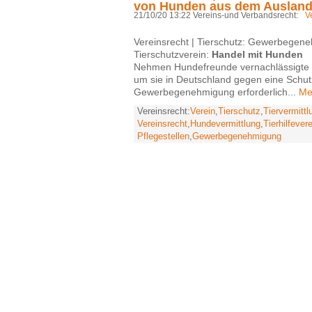
von Hunden aus dem Auslan
21/10/20 13:22 Vereins-und Verbandsrecht:
V
Vereinsrecht | Tierschutz: Gewerbegen
Tierschutzverein:
Handel mit Hunden
Nehmen Hundefreunde vernachlässigte
um sie in Deutschland gegen eine Schutz
Gewerbegenehmigung erforderlich...
Me
Vereinsrecht:
Verein
,
Tierschutz
,
Tiervermittl
Vereinsrecht
,
Hundevermittlung
,
Tierhilfever
Pflegestellen
,
Gewerbegenehmigung