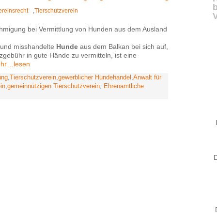
d
ereinsrecht
,
Tierschutzverein
ehmigung bei Vermittlung von Hunden aus dem Ausland
 und misshandelte
Hunde
aus dem Balkan bei sich auf,
gebühr in gute Hände zu vermitteln, ist eine
hr…lesen
ung
,
Tierschutzverein
,
gewerblicher Hundehandel
,
Anwalt für
ein
,
gemeinnützigen Tierschutzverein
,
Ehrenamtliche
D