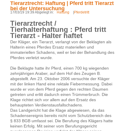
Tierarztrecht: Haftung | Pferd tritt Tierarzt
bei der Untersuchung
17/03/19 19:39 Abgelegt in:
Haftung
|
Pferdetritt
Tierarztrecht /
Tierhalterhaftung : Pferd tritt
Tierarzt - Halter haftet
Der Kläger, ein Tierarzt, verlangt von der Beklagten als
Halterin eines Pferdes Ersatz materiellen und
immateriellen Schadens, weil er bei der Behandlung des
Pferdes verletzt wurde.
Die Beklagte hatte ihr Pferd, einen 700 kg wiegenden
zehnjährigen Araber, auf dem Hof des Zeugen B.
abgestellt. Am 23. Oktober 2006 versuchte der Kläger
mit der linken Hand eine rektale Fiebermessung. Dabei
wurde er von dem Pferd gegen den rechten Daumen
getreten und erlitt dadurch einen Trümmerbruch. Die
Klage richtet sich vor allem auf den Ersatz des
behaupteten Verdienstausfallschadens.
Das Landgericht hat die Klage abgewiesen, da das
Schadensereignis bereits nicht vom Schutzbereich des
§ 833 BGB umfasst sei. Die Berufung des Klägers hatte
keinen Erfolg. Mit seiner vom Berufungsgericht