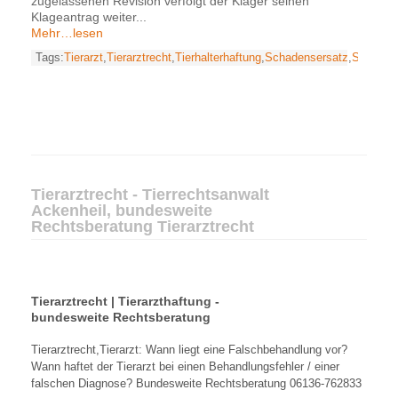
zugelassenen Revision verfolgt der Kläger seinen
Klageantrag weiter...
Mehr…lesen
Tags:
Tierarzt
,
Tierarztrecht
,
Tierhalterhaftung
,
Schadensersatz
,
Schmerz
Tierarztrecht - Tierrechtsanwalt
Ackenheil, bundesweite
Rechtsberatung Tierarztrecht
Tierarztrecht | Tierarzthaftung -
bundesweite Rechtsberatung
Tierarztrecht,Tierarzt: Wann liegt eine Falschbehandlung vor?
Wann haftet der Tierarzt bei einen Behandlungsfehler / einer
falschen Diagnose? Bundesweite Rechtsberatung 06136-762833